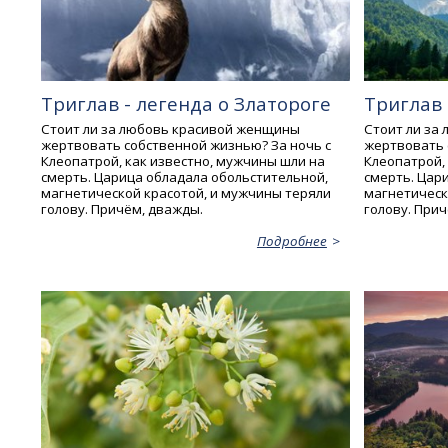
Триглав - легенда о Златороге
Триглав 
Стоит ли за любовь красивой женщины
Стоит ли за
жертвовать собственной жизнью? За ночь с
жертвовать 
Клеопатрой, как известно, мужчины шли на
Клеопатрой,
смерть. Царица обладала обольстительной,
смерть. Цар
магнетической красотой, и мужчины теряли
магнетическ
голову. Причём, дважды.
голову. При
Подробнее