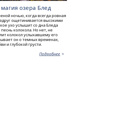
 магия озера Блед
реной ночью, когда всегда ровная
 вдруг ощетинивается высокими
кое ухо услышит со дна Бледа
еснь колокола. Но нет, не
улит колокол услыхавшему его
зывает он о темных временах,
и и глубокой грусти.
Подробнее