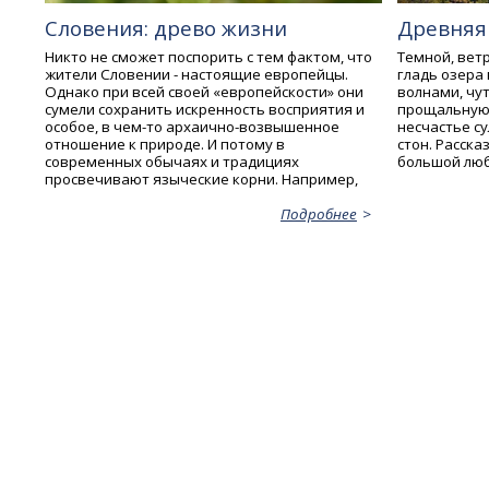
Словения: древо жизни
Древняя
Никто не сможет поспорить с тем фактом, что
Темной, вет
жители Словении - настоящие европейцы.
гладь озера
Однако при всей своей «европейскости» они
волнами, чут
сумели сохранить искренность восприятия и
прощальную п
особое, в чем-то архаично-возвышенное
несчастье с
отношение к природе. И потому в
стон. Расска
современных обычаях и традициях
большой любв
просвечивают языческие корни. Например,
Подробнее