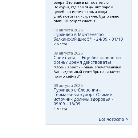
озера. Это еще и мягкое тепло
Помурья, где земля дышит паром
целебных источников, а люди
улыбаются так искренне, будто знают
главный секрет счастья.
10 августа 2026
Турлидер в Монтенегро -
балканский шик 5* - 24/09 - 01/10
2 места
09 августа 2026
Совет дня — Еще без планов на
осень? Время действовать!
"Осень зовёт к новым впечатлениям!
Ваш идеальный сентябрь начинается
прямо сейчас!"
09 августа 2026
Турлидер в Словении -
термальный курорт Олимие -
источник долины здоровья -
09/09 - 16/09
4 места
Все новости