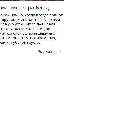
 магия озера Блед
реной ночью, когда всегда ровная
 вдруг ощетинивается высокими
кое ухо услышит со дна Бледа
еснь колокола. Но нет, не
улит колокол услыхавшему его
зывает он о темных временах,
и и глубокой грусти.
Подробнее