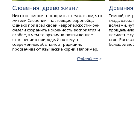
Словения: древо жизни
Древняя
Никто не сможет поспорить с тем фактом, что
Темной, вет
жители Словении - настоящие европейцы.
гладь озера
Однако при всей своей «европейскости» они
волнами, чут
сумели сохранить искренность восприятия и
прощальную п
особое, в чем-то архаично-возвышенное
несчастье с
отношение к природе. И потому в
стон. Расска
современных обычаях и традициях
большой любв
просвечивают языческие корни. Например,
Подробнее