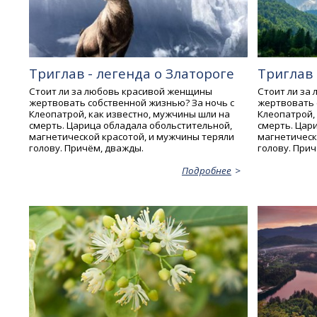
Триглав - легенда о Златороге
Триглав 
Стоит ли за любовь красивой женщины
Стоит ли за
жертвовать собственной жизнью? За ночь с
жертвовать 
Клеопатрой, как известно, мужчины шли на
Клеопатрой,
смерть. Царица обладала обольстительной,
смерть. Цар
магнетической красотой, и мужчины теряли
магнетическ
голову. Причём, дважды.
голову. При
Подробнее