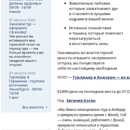
Живописные пейзажи,
долины здоровья -
09/09 - 16/09
которые захватывают дух
4 места
и становятся лучшими
кадрами в вашей жизни.
07 августа 2026
Заказали тур —
Истинное спокойствие
оформите
страховку!
и тишина, которые помогают
Чем раньше вы
перезагрузиться
активируете ваш
и восстановить силы.
страховой полис на
период тура — тем
Оказавшись во власти горной
больше времени у вас
на спокойное
красоты и вашего заслуженного
ожидание вашего
отпуска, вы почувствуете
отпуска!
себя
по-настоящему
свободным.
07 августа 2026
Турлидер в
07/07 —
Турлидер в Андорре — во в
Германии - горячие
источники
Люнебурга - 09/09 -
€2499 Цена на последние места до 07.0
16/09
7 мест
Гид -
Евгения
Коган
Все новости
«Мы давно планировали тур в Андорру
и прекрасно провели время с Женей, Гид
— очень знающий, работает с душой,
прекрасно относится к туристам,