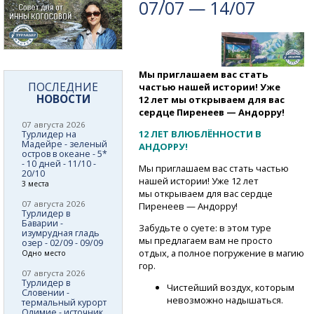
07/07 — 14/07
Мы приглашаем вас стать
ПОСЛЕДНИЕ
частью нашей истории! Уже
НОВОСТИ
12 лет мы открываем для вас
сердце Пиренеев — Андорру!
07 августа 2026
12 ЛЕТ ВЛЮБЛЁННОСТИ В
Турлидер на
Мадейре - зеленый
АНДОРРУ!
остров в океане - 5*
- 10 дней - 11/10 -
Мы приглашаем вас стать частью
20/10
нашей истории! Уже 12 лет
3 места
мы открываем для вас сердце
07 августа 2026
Пиренеев — Андорру!
Турлидер в
Баварии -
Забудьте о суете: в этом туре
изумрудная гладь
мы предлагаем вам не просто
озер - 02/09 - 09/09
отдых, а полное погружение в магию
Одно место
гор.
07 августа 2026
Турлидер в
Чистейший воздух, которым
Словении -
невозможно надышаться.
термальный курорт
Олимие - источник