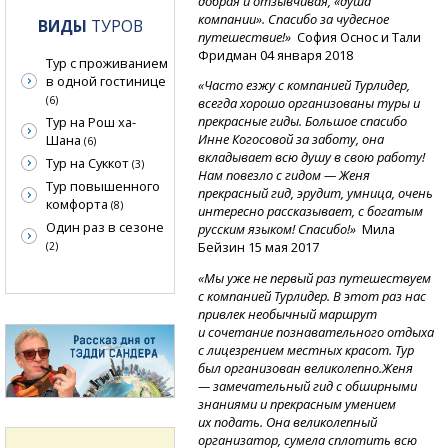
добрая и отзывчивая, «душа
компании». Спасибо за чудесное
ВИДЫ
ТУРОВ
путешествие!»
София Оснос и Тали
Фридман 04 января 2018
Тур с проживанием
в одной гостинице
«Часто езжу с компанией Турлидер,
(6)
всегда хорошо организованы туры и
прекрасные гиды. Большое спасибо
Тур на Рош ха-
Инне Когосовой за заботу, она
Шана
(6)
вкладывает всю душу в свою работу!
Тур на Суккот
(3)
Нам повезло с гидом — Женя
Тур повышенного
прекрасный гид, эрудит, умница, очень
комфорта
(8)
интересно рассказывает, с богатым
Один раз в сезоне
русским языком! Спасибо!»
Мила
Бейзин 15 мая 2017
(2)
«Мы уже не первый раз путешествуем
с компанией Турлидер. В этот раз нас
привлек необычный маршрут
и сочетание познавательного отдыха
с лицезрением местных красот. Тур
был организован великолепно.Женя
— замечательный гид с обширными
знаниями и прекрасным умением
их подать. Она великолепный
организатор, сумела сплотить всю