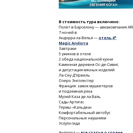
В стоимость тура включено:
Полет в Барселону — авиакомпания AR
7 ночей
в
Андорра-ла-Велья
—
отель
4*
Magic Andorra
Завтраки
5 ужинов в отеле
2 обеда национальной кухни
Каменная деревня
Ос-де-Сивис
и дегустация мясных изделий
Ла-Сеу-Д’Уржель
Озеро Энголестер
Франция: замок мушкетеров
и подземная река
Музей Каза де ла Валь
Сады Артигас
Термы «Кальдеа»
Комфортабельный автобус
Персональные наушники
Услуги гида
Андорра —
все статьи о стране