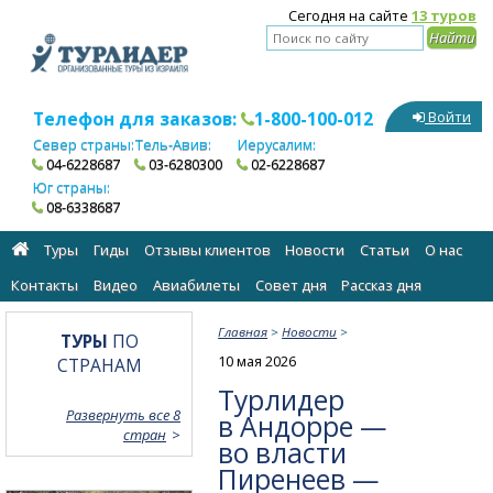
Сегодня на сайте
13 туров
Телефон для заказов:
1-800-100-012
Войти
Север страны:
Тель-Авив:
Иерусалим:
04-6228687
03-6280300
02-6228687
Юг страны:
08-6338687
Туры
Гиды
Отзывы клиентов
Новости
Статьи
О нас
Контакты
Видео
Авиабилеты
Cовет дня
Рассказ дня
Главная
>
Новости
>
ТУРЫ
ПО
10 мая 2026
СТРАНАМ
Турлидер
Развернуть все 8
в Андорре —
стран
во власти
Пиренеев —