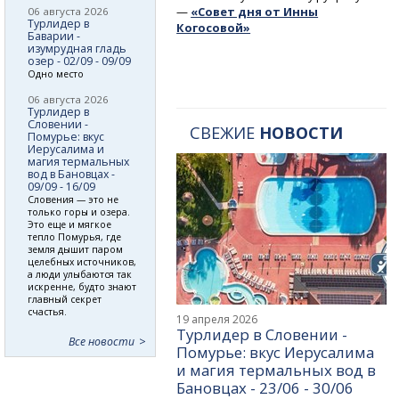
—
«Совет дня от Инны
06 августа 2026
Турлидер в
Когосовой»
Баварии -
изумрудная гладь
озер - 02/09 - 09/09
Одно место
06 августа 2026
Турлидер в
Словении -
СВЕЖИЕ
НОВОСТИ
Помурье: вкус
Иерусалима и
магия термальных
вод в Бановцах -
09/09 - 16/09
Словения — это не
только горы и озера.
Это еще и мягкое
тепло Помурья, где
земля дышит паром
целебных источников,
а люди улыбаются так
искренне, будто знают
главный секрет
счастья.
19 апреля 2026
Турлидер в Словении -
Все новости
Помурье: вкус Иерусалима
и магия термальных вод в
Бановцах - 23/06 - 30/06