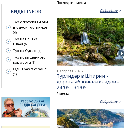
Последние места
ВИДЫ
ТУРОВ
Подробнее
Тур с проживанием
в одной гостинице
(6)
Тур на Рош ха-
Шана
(6)
Тур на Суккот
(3)
Тур повышенного
комфорта
(8)
Один раз в сезоне
19 апреля 2026
(2)
Турлидер в Штирии -
дорога яблоневых садов -
24/05 - 31/05
2 места
Подробнее