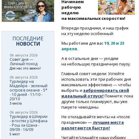
Начинаем
рабочую
неделю
на максимальных скоростях!
Впереди праздники, и наш график
на эту неделю особенный:
ПОСЛЕДНИЕ
НОВОСТИ
Мы работаем для вас
19, 20 и 23
апреля.
06 августа 2026
А в остальные дни — уходим
Совет дня —
Личный поход
на небольшую праздничную паузу.
Для нас это важно!
Главный совет недели: Успейте
06 августа 2026
использовать эти три рабочих дня
Турлидер на
максимально эффективно — чтобы
Мадейре - зеленый
остров в океане - 5*
выбрать и
забронировать свой
- 10 дней - 11/10 -
идеальный отпуск!
Помните: пока
20/10
другие только планируют, вы уже
3 места
пакуете чемоданы.
06 августа 2026
Не откладывайте мечты на «после
Турлидер в Штирии
- в гостях у Штефана
праздников» —
лучшие места
- Рош ха-Шана -
разлетаются быстро!
09/09 - 16/09
5 мест
Читайте/слушайте нашу рубрику