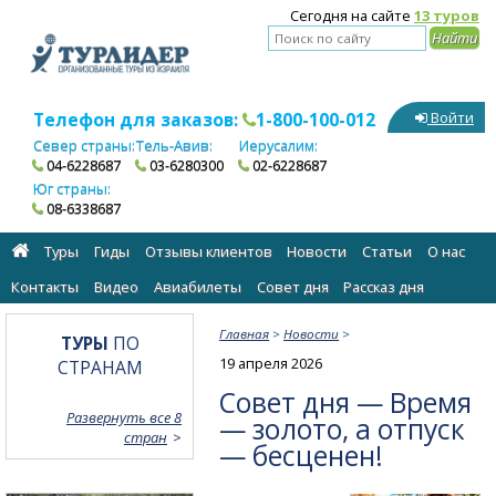
Сегодня на сайте
13 туров
Телефон для заказов:
1-800-100-012
Войти
Север страны:
Тель-Авив:
Иерусалим:
04-6228687
03-6280300
02-6228687
Юг страны:
08-6338687
Туры
Гиды
Отзывы клиентов
Новости
Статьи
О нас
Контакты
Видео
Авиабилеты
Cовет дня
Рассказ дня
Главная
>
Новости
>
ТУРЫ
ПО
19 апреля 2026
СТРАНАМ
Совет дня — Время
Развернуть все 8
— золото, а отпуск
стран
— бесценен!