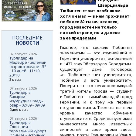
Шварцвальда
Тюбинген стоит особняком.
Хотя он мал — в нем проживает
не более 80 тысяч человек,
город известен не только
по всей стране, но и далеко
ПОСЛЕДНИЕ
за ее пределами
НОВОСТИ
Главное, что сделало Тюбинген
знаменитым — это крупнейший в
07 августа 2026
Турлидер на
Германии университет, основанный
Мадейре - зеленый
в 1477 году Эберхардом Бородатым.
остров в океане - 5*
Существует даже поговорка:
- 10 дней - 11/10 -
«в Тюбингене нет университета,
20/10
3 места
Тюбинген и есть университет».
Поверить в это несложно: каждый
07 августа 2026
третий житель города — студент
Турлидер в
и Тюбинген — самый молодой город
Баварии -
изумрудная гладь
Германии. И к тому же первый
озер - 02/09 - 09/09
по уровню жизни. Также на высшем
Одно место
уровне качество обучения
в университете. Среди выпускников
07 августа 2026
Турлидер в
университета много известных
Словении -
личностей: в свое время здесь
термальный курорт
учились поэты Гельдерлин и Уланд,
Олимие - источник