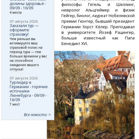
долины здоровья -
философы Гегель и Шеллинг,
09/09 - 16/09
невролог Альцгеймер и физик
4 места
Гейгер, биолог, лауреат Нобелевской
премии Гюнтер, бывший президент
07 августа 2026
Заказали тур —
Германии Хорст Кёлер. Преподавал
оформите
в университете Йозеф Рацингер,
страховку!
больше известный как Папа
Чем раньше вы
Бенедикт XVI.
активируете ваш
страховой полис на
период тура — тем
больше времени у вас
на спокойное
ожидание вашего
отпуска!
07 августа 2026
Турлидер в
Германии - горячие
источники
Люнебурга - 09/09 -
16/09
7 мест
Все новости