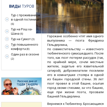
ВИДЫ
ТУРОВ
Тур с проживанием
в одной гостинице
(6)
Тур на Рош ха-
Шана
(6)
Горожане особенно чтят имя одного
Тур на Суккот
(3)
выпускника — поэта Фридриха
Тур повышенного
Гёльдерлина,
комфорта
по совместительству — известного
(8)
тюбингенского сумасшедшего. После
Один раз в сезоне
того, как поэт потерял рассудок (так,
(2)
по крайней мере, сочли местные
жители, задетые его язвительной
сатирой), доброжелатели поселили
его в комнатушке столяра в одной
из башен городской стены. 36 лет
поэт провел в этой башне, осыпая
город своми стихами, за что башню,
еще при жизни поэта, прозвали
башней Гёльдерлина.
Вернемся к Тюбингену. Бросающаяся