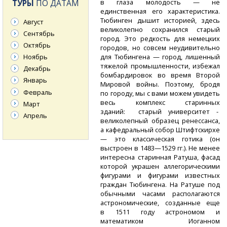
ТУРЫ
ПО ДАТАМ
в глаза молодость — не
единственная его характеристика.
Тюбинген дышит историей, здесь
Август
великолепно сохранился старый
Сентябрь
город. Это редкость для немецких
Октябрь
городов, но совсем неудивительно
Ноябрь
для Тюбингена — город, лишенный
тяжелой промышленности, избежал
Декабрь
бомбардировок во время Второй
Январь
Мировой войны. Поэтому, бродя
Февраль
по городу, мы с вами можем увидеть
весь комплекс старинных
Март
зданий: старый университет -
Апрель
великолепный образец ренессанса,
а кафедральный собор Штифтскирхе
— это классическая готика (он
выстроен в 1483—1529 гг.). Не менее
интересна старинная Ратуша, фасад
которой украшен аллегорическими
фигурами и фигурами известных
граждан Тюбингена. На Ратуше под
обычными часами располагаются
астрономические, созданные еще
в 1511 году астрономом и
математиком Иоганном