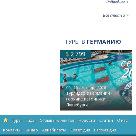
Подробнее
Все статьи
ТУРЫ В
ГЕРМАНИЮ
$
2 799
09 - 16 сентября 2026
Турлидер в Германии -
горячие источники
Люнебурга
Туры
Гиды
Отзывы клиентов
Новости
Статьи
О нас
Контакты
Видео
Авиабилеты
Cовет дня
Рассказ дня