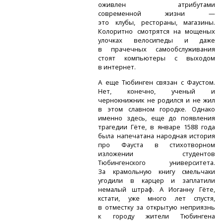
оживлен атрибутами
современной жизни —
это клубы, рестораны, магазины.
Колоритно смотрятся на мощеных
улочках велосипеды и даже
в прачечных самообслуживания
стоят компьютеры с выходом
в интернет.
А еще Тюбинген связан с Фаустом.
Нет, конечно, ученый и
чернокнижник не родился и не жил
в этом славном городке. Однако
именно здесь, еще до появления
трагедии Гёте, в январе 1588 года
была напечатана народная история
про Фауста в стихотворном
изложении студентов
Тюбингенского университета.
За крамольную книгу смельчаки
угодили в карцер и заплатили
немалый штраф. А Иоганну Гёте,
кстати, уже много лет спустя,
в отместку за открытую неприязнь
к городу жители Тюбингена