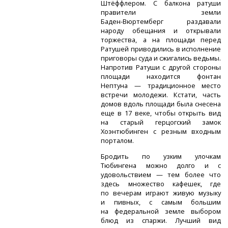
Штёффлером. С балкона ратуши
правители земли
Баден-Вюртемберг
раздавали
народу обещания и открывали
торжества, а на площади перед
Ратушей приводились в исполнение
приговоры суда и сжигались ведьмы.
Напротив Ратуши с другой стороны
площади находится фонтан
Нептуна — традиционное место
встречи молодежи. Кстати, часть
домов вдоль площади была снесена
еще в 17 веке, чтобы открыть вид
на старый герцогский замок
Хоэнтюбинген с резным входным
порталом.
Бродить по узким улочкам
Тюбингена можно долго и с
удовольствием — тем более что
здесь множество кафешек, где
по вечерам играют живую музыку
и пивных, с самым большим
на федеральной земле выбором
блюд из спаржи. Лучший вид