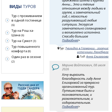
оранжевой шляпы и куртки
Анны... Это и тёплые
ВИДЫ
ТУРОВ
отношения между людьми в
группе, и замечательный
Тур с проживанием
гид, с лёгкостью
разруливающий любые
в одной гостинице
ситуации. Экскурсия
(6)
замечательно спланирована
Тур на Рош ха-
и великолепно исполнена.
Шана
(6)
Спасибо большое
Подробнее
>
Тур на Суккот
(3)
Тур повышенного
Тур:
Турлидер в Германии - горячие
комфорта
(8)
источники Люнебурга
Гид:
Анна Елизарова
Один раз в сезоне
(2)
Марина Войтехович, 08 июля
2026
Хочу выразить
благодарность гиду Анне
Елизаровой за прекрасно
организованный тур.
Путешествие было и
познавательным, и
развлекательным, и
оздоровительным.
Подробнее
>