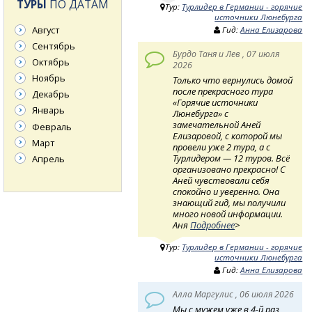
ТУРЫ
ПО ДАТАМ
Тур:
Турлидер в Германии - горячие
источники Люнебурга
Август
Гид:
Анна Елизарова
Сентябрь
Бурдо Таня и Лев , 07 июля
Октябрь
2026
Ноябрь
Только что вернулись домой
после прекрасного тура
Декабрь
«Горячие источники
Январь
Люнебурга» с
замечательной Аней
Февраль
Елизаровой, с которой мы
Март
провели уже 2 тура, а с
Турлидером — 12 туров. Всё
Апрель
организовано прекрасно! С
Аней чувствовали себя
спокойно и уверенно. Она
знающий гид, мы получили
много новой информации.
Аня
Подробнее
>
Тур:
Турлидер в Германии - горячие
источники Люнебурга
Гид:
Анна Елизарова
Алла Маргулис , 06 июля 2026
Мы с мужем уже в 4-й раз