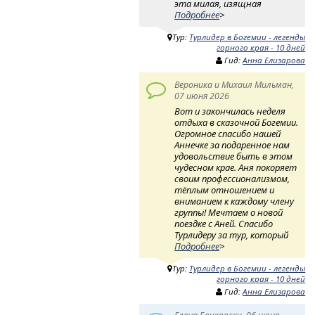
эта милая, изящная
Подробнее
>
Тур:
Турлидер в Богемии - легенды
горного края - 10 дней
Гид:
Анна Елизарова
Вероника и Михаил Мильман,
07 июня 2026
Вот и закончилась неделя
отдыха в сказочной Богемии.
Огромное спасибо нашей
Аннечке за подаренное нам
удовольствие быть в этом
чудесном крае. Аня покоряет
своим профессионализмом,
тёплым отношением и
вниманием к каждому члену
группы! Мечтаем о новой
поездке с Аней. Спасибо
Турлидеру за тур, который
Подробнее
>
Тур:
Турлидер в Богемии - легенды
горного края - 10 дней
Гид:
Анна Елизарова