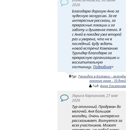
Елена Бочковски, 06 июня
2026
Благодарю дорогую Аню за
чудесную экскурсию. За ее
интересные рассказы, за
прекрасные локации и за
заботу и душевное тепло. Я
с Аней в поездке уже второй
раз и уверена, что не в
последний. Буду ждать
новой встречи! Компанию
Турлидер благодарю за
прекрасную организацию и
восхитительную
гостиницу.
Подробнее
>
Тур:
Турлидер в Богемии - легенды
горного края - 10 дней
Гид:
Анна Елизарова
Лариса Карлинская, 27 мая
2026
Тур отличный. Продуман до
мелочей. Аня большая
молодец. Очень интересно
рассказывает. Волнуется за
всех участников. Может
ответить на любой вопрс.