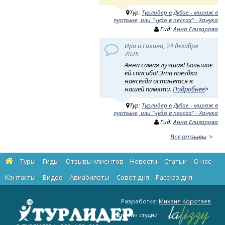
Тур:
Турлидер в Дубае - мираж в
пустыне, или "чудо в песках" - Ханука
Гид:
Анна Елизарова
Ира и Галина, 24 декабря
2025
Анна самая лучшая! Большое
ей спасибо! Эта поездка
навсегда останется в
нашей памяти.
Подробнее
>
Тур:
Турлидер в Дубае - мираж в
пустыне, или "чудо в песках" - Ханука
Гид:
Анна Елизарова
Все отзывы
Туры
Гиды
Отзывы клиентов
Новости
Статьи
О нас
Контакты
Видео
Авиабилеты
Cовет дня
Рассказ дня
Разработка:
Михаил Коротаев
Дизайн студии