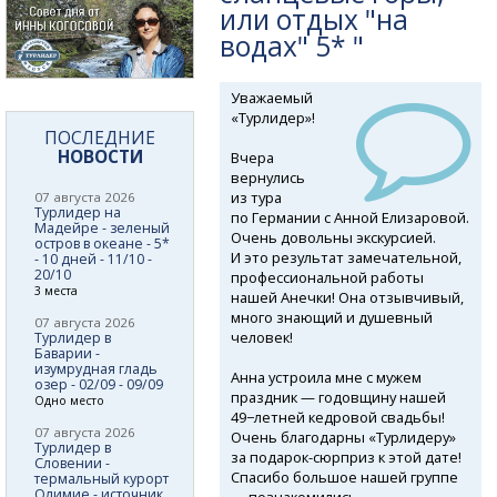
или отдых "на
водах" 5* "
Уважаемый
«Турлидер»!
ПОСЛЕДНИЕ
НОВОСТИ
Вчера
вернулись
из тура
07 августа 2026
Турлидер на
по Германии с Анной Елизаровой.
Мадейре - зеленый
Очень довольны экскурсией.
остров в океане - 5*
И это результат замечательной,
- 10 дней - 11/10 -
20/10
профессиональной работы
3 места
нашей Анечки! Она отзывчивый,
много знающий и душевный
07 августа 2026
человек!
Турлидер в
Баварии -
изумрудная гладь
Анна устроила мне с мужем
озер - 02/09 - 09/09
праздник — годовщину нашей
Одно место
49−летней кедровой свадьбы!
07 августа 2026
Очень благодарны «Турлидеру»
Турлидер в
за подарок-сюрприз
к этой дате!
Словении -
Спасибо большое нашей группе
термальный курорт
Олимие - источник
— познакомились