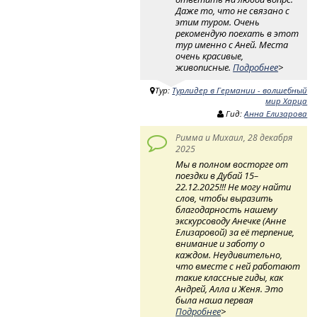
Даже то, что не связано с
этим туром. Очень
рекомендую поехать в этот
тур именно с Аней. Места
очень красивые,
живописные.
Подробнее
>
Тур:
Турлидер в Германии - волшебный
мир Харца
Гид:
Анна Елизарова
Римма и Михаил, 28 декабря
2025
Мы в полном восторге от
поездки в Дубай 15–
22.12.2025!!! Не могу найти
слов, чтобы выразить
благодарность нашему
экскурсоводу Анечке (Анне
Елизаровой) за её терпение,
внимание и заботу о
каждом. Неудивительно,
что вместе с ней работают
такие классные гиды, как
Андрей, Алла и Женя. Это
была наша первая
Подробнее
>