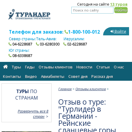
Сегодня на сайте
13 туров
Телефон для заказов:
1-800-100-012
Войти
Север страны:
Тель-Авив:
Иерусалим:
04-6228687
03-6280300
02-6228687
Юг страны:
08-6338687
Туры
Гиды
Отзывы клиентов
Новости
Статьи
О нас
Контакты
Видео
Авиабилеты
Cовет дня
Рассказ дня
Главная
>
Отзывы клиентов
>
ТУРЫ
ПО
СТРАНАМ
Отзыв о туре:
"Турлидер в
Развернуть все 8
Германии -
стран
Рейнские
сланцевые горы,