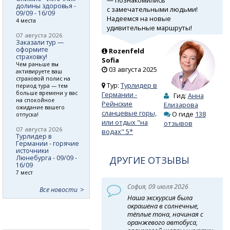
долины здоровья -
с замечательными людьми!
09/09 - 16/09
Надеемся на новые
4 места
удивительные маршруты!
07 августа 2026
Заказали тур —
оформите
Rozenfeld
страховку!
Sofia
Чем раньше вы
03 августа 2025
активируете ваш
страховой полис на
Тур:
Турлидер в
период тура — тем
больше времени у вас
Германии -
Гид:
Анна
на спокойное
Рейнские
Елизарова
ожидание вашего
сланцевые горы,
О гиде
138
отпуска!
или отдых "на
отзывов
07 августа 2026
водах" 5*
Турлидер в
Германии - горячие
источники
Люнебурга - 09/09 -
ДРУГИЕ ОТЗЫВЫ
16/09
7 мест
София, 09 июля 2026
Все новости
Наша экскурсия была
окрашена в солнечные,
тёплые тона, начиная с
оранжевого автобуса,