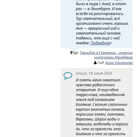
были в туре с Аней, в этот
раз — в Люнебурге. И как
всегда не разочаровались.
Тур замечательный, всё
организовано очень хорошо.
Аня — прекрасный гид и
замечательный человек.
Надеюсь, что ещё с ней
поедем.
Подробнее
>
Тур:
Турлидер в Германии - горячие
источники Люнебурга
Гид:
Анна Елизарова
Ольга, 18 июня 2026
И опять меня охватило
чувство радостного
открытия. И еще одна
терра нова, неизведанная
земля под названием
Богемия. Сколько сказочных
картин мохнатых холмов,
поросших елями, пихтами,
березами. Шорох воды о
камушки, водопады и пороги.
Ах, что за прелесть эта
Богемия и что за прелесть