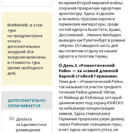
во время Второй мировой войны,
сохранив прекрасную курортную
архитектуру. Здесь отдыхали
и лечились прусские короли и
германские императоры, среди
ВНИМАНИЕ: в этом
гостей курорта были Гете, Брамс,
туре
Достоевский… Именно Висбаден
не предусмотрена
выведен как Рулетенбург в романе
оплата
«Игрок». Оставшуюся часть дня
дополнительных
мы посвятим отдыху на нашем
экскурсий. Все
курорте и посетим термы.
экскурсии включены
в стоимость тура
День 3. «Романтический
(кроме свободного
Рейн» — за «самой длинной
дня).
барной стойкой Германии»
Тема дня – «Романтический Рейн»,
так называется участок среднего
течения Рейна длиной 100 км,
от Майнца до Кобленца, который
ДОПОЛНИТЕЛЬНО
целиком взят под охрану ЮНЕСКО
ОПЛАЧИВАЕТСЯ
за небывалую концентрацию
замков. Здесь главная река
Германии прорезала узкую долину
Доплата
через Рейнские сланцевые горы,
за одноместное
и нет здесь ни одного утеса, не
размещение