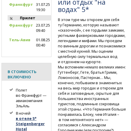
или отдых "на
Франкфурт
31.07.25
водах" 5*
19:30
Прилет
В этом туре мы откроем для себя
ту Германию, которую называют
Франкфурт
23.07.25
«сказочной», с ее гордыми замками,
09:40
уютными фахверковыми городками,
Тель-Авив
01.08.25
легендами и мифами. Мы проедем
00:40
по винным дорогам и познакомимся
с местной кухней. Мы оценим
целебную силу термальных вод
и отдохнем на курорте.
Мы вспомним немало великих имен:
В СТОИМОСТЬ
Гуттенберг, Гете, братья Гримм,
ВКЛЮЧЕНО
Ломоносов, Пастернак… Мы,
конечно, побываем в знаменитых
на весь мир городах и откроем для
Полет
себя и заповедные, скрытые для
во Франкфурт —
большинства иностранных
авиакомпания
туристов, подлинные сокровища
ЭльАль
этой страны. «Что Германия больше
8 ночей
понравилась Блоку, чем Италия –
в отеле 5*
в том непонятного нет» —
Steigenberger
согласимся с Александром
Hotel
Городницким (или поспорим?)