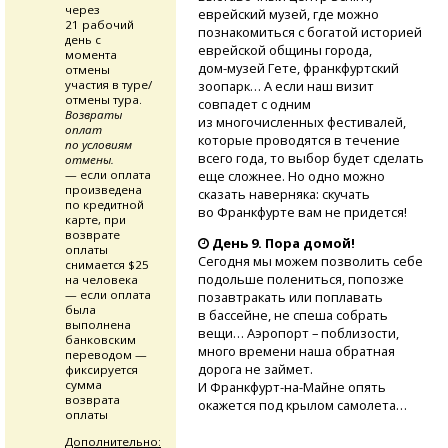
через
еврейский музей, где можно
21 рабочий
познакомиться с богатой историей
день с
еврейской общины города,
момента
дом-музей
Гете, франкфуртский
отмены
участия в туре/
зоопарк… А если наш визит
отмены тура.
совпадет с одним
Возвраты
из многочисленных фестивалей,
оплат
которые проводятся в течение
по условиям
всего года, то выбор будет сделать
отмены.
— если оплата
еще сложнее. Но одно можно
произведена
сказать наверняка: скучать
по кредитной
во Франкфурте вам не придется!
карте, при
возврате
День 9. Пора домой!
оплаты
Сегодня мы можем позволить себе
снимается $25
подольше полениться, попозже
на человека
— если оплата
позавтракать или поплавать
была
в бассейне, не спеша собрать
выполнена
вещи… Аэропорт – поблизости,
банковским
много времени наша обратная
переводом —
дорога не займет.
фиксируется
сумма
И Франкфурт-на-Майне
опять
возврата
окажется под крылом самолета…
оплаты
Дополнительно: