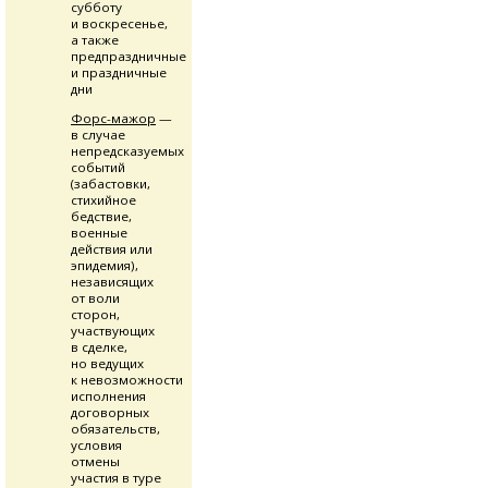
субботу
и воскресенье,
а также
предпраздничные
и праздничные
дни
Форс-мажор
—
в случае
непредсказуемых
событий
(забастовки,
стихийное
бедствие,
военные
действия или
эпидемия),
независящих
от воли
сторон,
участвующих
в сделке,
но ведущих
к невозможности
исполнения
договорных
обязательств,
условия
отмены
участия в туре