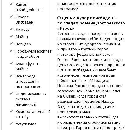
и настроимся на увлекательную
Замок
программу!
в Хайделберге
Курорт
День 2. Курорт Висбаден —
Висбаден
по следам романа Достоевского
«Игрок»
Лимбург
Сегодня нас ждет прекрасный день
Майнц
отдыха на курорте! Висбаден – один
из старейших курортов Германии,
Ветцлар
и при этом – крупный город
Город-университет
и столица федеральной земли
Гейдельберг
Гессен. Здешние термальные воды
Франкфурт-на-
ценились еще во времена Древнего
Майне
Рима, в Висбадене 27 целебных
источников, температура воды
Все города
в большинстве – 66 градусов
и посещения
Цельсия. Расцвет города в истории
по программе
современной Германии пришелся
Индивидуальная
на XIX век, когда город стал
система
резиденцией герцогов Нассау.
наушников
Отдых на водах стал модным и
Комфортабельный
привлекал немало
автобус
высокопоставленных гостей, для
их развлечения строились казино
Услуги гида
и театры. Город почти не пострадал