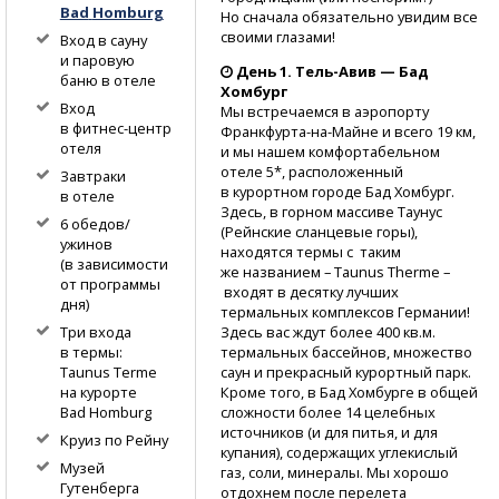
Bad
Homburg
Но сначала обязательно увидим все
своими глазами!
Вход в сауну
и паровую
День 1.
Тель-Авив
— Бад
баню в отеле
Хомбург
Вход
Мы встречаемся в аэропорту
в фитнес-центр
Франкфурта-на-Майне
и всего 19 км,
отеля
и мы нашем комфортабельном
отеле 5*, расположенный
Завтраки
в курортном городе Бад Хомбург.
в отеле
Здесь, в горном массиве Таунус
6 обедов/
(Рейнские сланцевые горы),
ужинов
находятся термы с таким
(в зависимости
же названием – Taunus Therme –
от программы
входят в десятку лучших
дня)
термальных комплексов Германии!
Здесь вас ждут более 400 кв.м.
Три входа
термальных бассейнов, множество
в термы:
саун и прекрасный курортный парк.
Taunus Terme
Кроме того, в Бад Хомбурге в общей
на курорте
сложности более 14 целебных
Bad Homburg
источников (и для питья, и для
Круиз по Рейну
купания), содержащих углекислый
Музей
газ, соли, минералы. Мы хорошо
Гутенберга
отдохнем после перелета