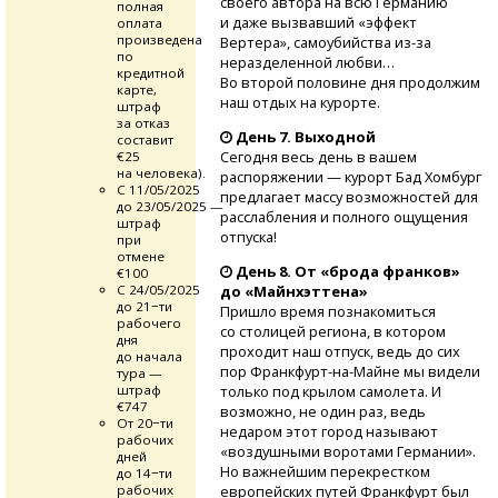
своего автора на всю Германию
полная
и даже вызвавший «эффект
оплата
произведена
Вертера», самоубийства
из-за
по
неразделенной любви…
кредитной
Во второй половине дня продолжим
карте,
наш отдых на курорте.
штраф
за отказ
День 7. Выходной
составит
Сегодня весь день в вашем
€25
на человека).
распоряжении — курорт Бад Хомбург
С 11/05/2025
предлагает массу возможностей для
до 23/05/2025 —
расслабления и полного ощущения
штраф
отпуска!
при
отмене
День 8. От «брода франков»
€100
С 24/05/2025
до «Майнхэттена»
до 21−ти
Пришло время познакомиться
рабочего
со столицей региона, в котором
дня
проходит наш отпуск, ведь до сих
до начала
пор
Франкфурт-на-Майне
мы видели
тура —
штраф
только под крылом самолета. И
€747
возможно, не один раз, ведь
От 20−ти
недаром этот город называют
рабочих
«воздушными воротами Германии».
дней
Но важнейшим перекрестком
до 14−ти
рабочих
европейских путей Франкфурт был