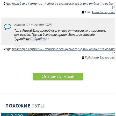
Тур:
Турлидер в Германии - Рейнские сланцевые горы, или отдых "на водах"
5*
Гид:
Анна Елизарова
Isabella, 01 августа 2025
Тур с Анной Елизаровой был очень интересным и хорошим,
как всегда. Группа была шикарная. Большое спасибо
Турлидеру
Подробнее
>
Тур:
Турлидер в Германии - Рейнские сланцевые горы, или отдых "на водах"
5*
Гид:
Анна Елизарова
Оставить отзыв
ПОХОЖИЕ
ТУРЫ