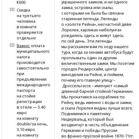
украшенного замком, и ни одного
€600
замка, островка или скалы,
Скидка
с которыми не была бы связана
на третьего
старинная легенда. Легенды
человека
о «золоте Рейна», несчастной деве
в комнате
Лорелее,
карликах-нибелунгах
проверяется
рождались здесь и живут здесь
отдельно
по сей день. Эти легенды
Важно:
оплата
мы расскажем вам по ходу нашего
муниципального
тура, когда за окнами автобуса будут
налога
проплывать один за другим
производится
величественным замки. Мы посетим
самостоятельно
городок Рюдерсхайм, центр
при
виноделия на Рейне, и поймем,
предъявлении
почему его главную улицу –
международного
Дроссельгассе – именуют «самый
паспорта
длинной барной стойкой Германии».
на стойке
Мы прокатимся на кораблике по
регистрации
Рейну, ведь именно с воды и замки,
в отеле — 5.40
и скала Лорелея видны лучше всего.
евро
Поднимемся к памятнику
на комнату
Нидервальд, который был
double/за ночь,
воздвигнут в честь объединения
3.10 евро
Германии и победы Пруссии
на комнату
во франко-прусской
войне 1870−71гг.