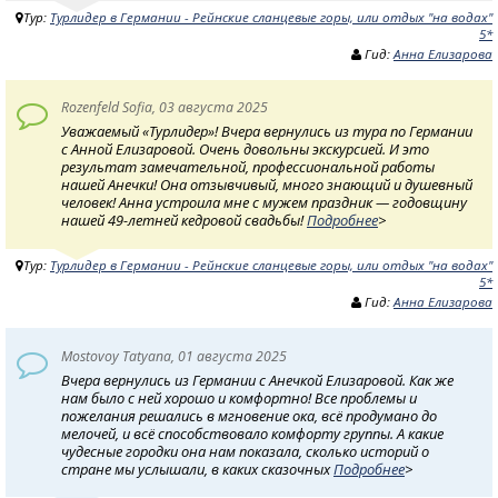
Тур:
Турлидер в Германии - Рейнские сланцевые горы, или отдых "на водах"
5*
Гид:
Анна Елизарова
Rozenfeld Sofia, 03 августа 2025
Уважаемый «Турлидер»! Вчера вернулись из тура по Германии
с Анной Елизаровой. Очень довольны экскурсией. И это
результат замечательной, профессиональной работы
нашей Анечки! Она отзывчивый, много знающий и душевный
человек! Анна устроила мне с мужем праздник — годовщину
нашей 49-летней кедровой свадьбы!
Подробнее
>
Тур:
Турлидер в Германии - Рейнские сланцевые горы, или отдых "на водах"
5*
Гид:
Анна Елизарова
Mostovoy Tatyana, 01 августа 2025
Вчера вернулись из Германии с Анечкой Елизаровой. Как же
нам было с ней хорошо и комфортно! Все проблемы и
пожелания решались в мгновение ока, всё продумано до
мелочей, и всё способствовало комфорту группы. А какие
чудесные городки она нам показала, сколько историй о
стране мы услышали, в каких сказочных
Подробнее
>