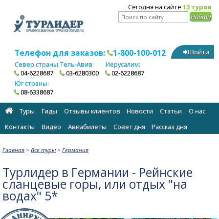
Сегодня на сайте
13 туров
Телефон для заказов:
1-800-100-012
Войти
Север страны:
Тель-Авив:
Иерусалим:
04-6228687
03-6280300
02-6228687
Юг страны:
08-6338687
Туры
Гиды
Отзывы клиентов
Новости
Статьи
О нас
Контакты
Видео
Авиабилеты
Cовет дня
Рассказ дня
Главная
>
Все туры
>
Германия
Турлидер в Германии - Рейнские
сланцевые горы, или отдых "на
водах" 5*