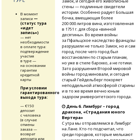
Замок, и сегодня его живописные
стены — подлинные свидетели
истории. Особенно радует Большая
В момент
бочка, вмещающая более
записи
—
200 000 литров вина, изготовленная
(статус тура
«идет
в 1751 г. для сбора «винной
запись»)
десятины». Во время войны
— нет
за Пфальцское наследство французы
необходимости
разрушили не только Замок, но и сам
в оплате тура:
город, после чего город был
подтверждение
участия
восстановлен по старым планам,
в туре —
но уже в стиле барокко, а не готики.
на основании
Зато разрушения Второй мировой
гарантии
войны город миновали, и сегодня
кредитной
старый Гейдельберг покоряет
карты
неподдельной атмосферой старины
При условии
и в то же время вечно юным
гарантированного
задором университетского города.
выхода тура:
— €150
День 6. Лимбург – город
депозит
дракона, «Страдания юного
с человека
Вертера»
(в случае
С утра мы отправляемся в Лимбург
отмены
на Лане.
Кто-то
подсчитал, что
заказа —
возврат
среди городков, которые мелькают
депозита или