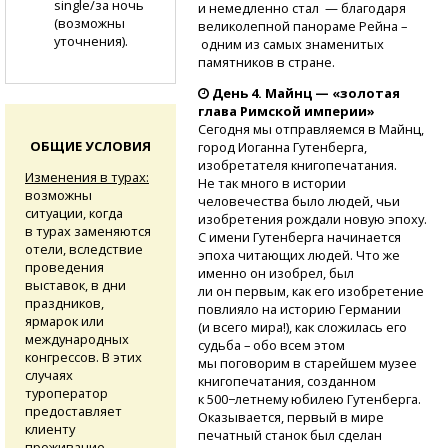
single/за ночь
и немедленно стал — благодаря
(возможны
великолепной панораме Рейна –
уточнения).
одним из самых знаменитых
памятников в стране.
День 4. Майнц — «золотая
глава Римской империи»
Сегодня мы отправляемся в Майнц,
ОБЩИЕ УСЛОВИЯ
город Иоганна Гутенберга,
изобретателя книгопечатания.
Изменения в турах:
Не так много в истории
возможны
человечества было людей, чьи
ситуации, когда
изобретения рождали новую эпоху.
в турах заменяются
С имени Гутенберга начинается
отели, вследствие
эпоха читающих людей. Что же
проведения
именно он изобрел, был
выставок, в дни
ли он первым, как его изобретение
праздников,
повлияло на историю Германии
ярмарок или
(и всего мира!), как сложилась его
международных
судьба – обо всем этом
конгрессов. В этих
мы поговорим в старейшем музее
случаях
книгопечатания, созданном
туроператор
к 500−летнему юбилею Гутенберга.
предоставляет
Оказывается, первый в мире
клиенту
печатный станок был сделан
проживание