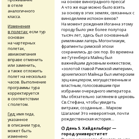
на основе виноградного пресса!
в отеле
А что же еще можно было взять
аналогичного
за основу в этих землях, связанных с
класса.
виноделием испокон веков?
На момент рождения Иоганна этому
Изменения
городу было уже более полутора
в полетах:
если тур
тысяч лет, здесь был основанный
основан
римлянами лагерь Могонтиакум,
на чартерных
фрагменты римской эпохи
полетах,
сохранились до сих пор. Во времена
авиакомпания
же Гутенберга Майнц был
вправе отменить
важнейшим духовным княжеством,
или заменить,
«золотой главой Римской империи»,
а также отложить
архиепископ Майнца был имперским
полет на несколько
эрц-канцлером,
могущественным и
часов. Выполнение
властным, голосовавшим при
программы тура
избрании очередного императора.
корректируется
Мы обязательно заглянем в церковь
в соответствии
Св.Стефана, чтобы увидеть
с полетом.
витражи, созданные… Марком
Шагалом! Это невероятная, почти
Гид:
имя гида,
рождественская история…
указанное
в описании тура,
День 5. Хайдельберг —
может быть
город-универститет
изменено