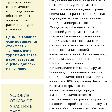
Вы уже начинаете убеждаться, что
туроператором
по количеству университетов,
в зависимости
театров и музеев в одной стране
от определенных
Германии нет равных? Сегодня нас
обстоятельств,
ждет один из самых знаменитых
а также общего
городов-университетов
Европы –
расписания туров
Хайдельберг (Гейдельберг).
компании.
Здешний университет – самый
старый в Германии, основанный
Цены на топливо:
в 1386 г.! Мы часто вспоминали
если повышается
русских писателей, но теперь есть
стоимость
повод вспомнить людей
топлива, цена
науки: математика С.В.Ковалевскую,
тура изменяется
историка С.М. Соловьева, врача
в соответствии
Н.И.Пирогова, химика
с ценой добавки
Д.И.Менделеева и многих других.
на топливо.
Главная достопримечательность
города — Замок, возвышающийся
на высоте 100 метров над Неккаром.
Из замка открываются
великолепные виды города,
а из города Замок кажется
УСЛОВИЯ
колоссальной театральной кулисой,
ОТКАЗА ОТ
на фоне которой так логично звучит
УЧАСТИЯ В
рассказ об исторических событиях.
ТУРЕ