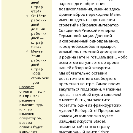
дней —
задолго до изобретения
штраф
воздухоплавания, именно здесь
€1547
франки вброд переходили Майн,
От 13−ти
именно здесь на протяжении
рабочих
дней
столетий избирался император
до 8−ми
Священной Римской империи
рабочих
Германской нации. Древний
дней —
и современный одновременно,
штраф
город небоскребов и ярмарок,
€2547
Менее
«колыбель немецкой демократии»
7−ми
и родина Гете и Ротшильдов… – обо
рабочих
всем этом вы узнаете во время
дней —
нашей обзорной экскурсии.
штраф
Мы обязательно оставим
100%
стоимости
достаточно много свободного
тура
времени в центре. Самое время
Возврат
закупиться подарками, магазины
оплаты
— если
здесь – на любой вкус и кошелек!
вы приняли
А может быть, вы захотите
решение
отменить тур,
посетить один из франкфуртских
или тур
музеев? Выбирайте! Прекрасная
отменен
коллекция живописи в музее
оператором,
изящных искусств Städel,
возврат
знаменитый на всю страну
оплаты будет
выполнен
выставочный центр Schirn,