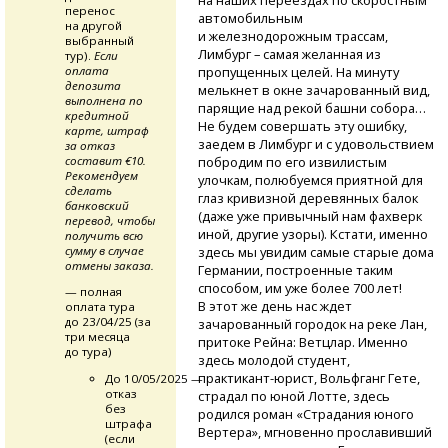
на наших переездах по скоростным
перенос
автомобильным
на другой
и железнодорожным трассам,
выбранный
Лимбург – самая желанная из
тур).
Если
оплата
пропущенных целей. На минуту
депозита
мелькнет в окне зачарованный вид,
выполнена по
парящие над рекой башни собора…
кредитной
Не будем совершать эту ошибку,
карте, штраф
заедем в Лимбург и с удовольствием
за отказ
составит €10.
побродим по его извилистым
Рекомендуем
улочкам, полюбуемся приятной для
сделать
глаз кривизной деревянных балок
банковский
(даже уже привычный нам фахверк
перевод, чтобы
иной, другие узоры). Кстати, именно
получить всю
сумму в случае
здесь мы увидим самые старые дома
отмены заказа.
Германии, построенные таким
способом, им уже более 700 лет!
— полная
В этот же день нас ждет
оплата тура
до 23/04/25 (за
зачарованный городок на реке Лан,
три месяца
притоке Рейна: Ветцлар. Именно
до тура)
здесь молодой студент,
практикант-юрист,
Вольфганг Гете,
До 10/05/2025 —
отказ
страдал по юной Лотте, здесь
без
родился роман «Страдания юного
штрафа
Вертера», мгновенно прославивший
(если