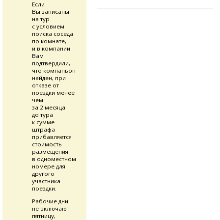
Если
Вы записаны
на тур
с условием
поиска соседа
по комнате,
и в компании
Вам
подтвердили,
что компаньон
найден, при
отказе от
поездки менее
чем
за 2 месяца
до тура
к сумме
штрафа
прибавляется
стоимость
размещения
в одноместном
номере для
другого
участника
поездки.
Рабочие дни
не включают:
пятницу,