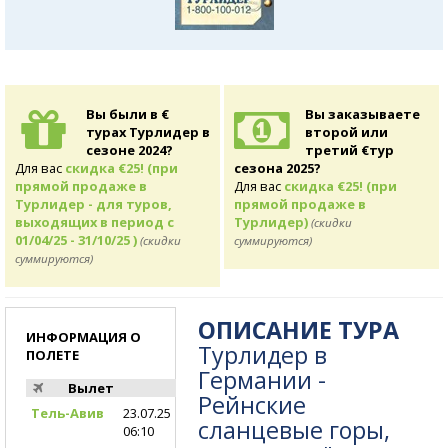
Вы были в €
Вы заказываете
турах Турлидер в
второй или
сезоне 2024?
третий €тур
Для вас
скидка €25! (при
сезона 2025?
прямой продаже в
Для вас
скидка €25! (при
Турлидер - для туров,
прямой продаже в
выходящих в период с
Турлидер)
(скидки
01/04/25 - 31/10/25 )
(скидки
суммируются)
суммируются)
ОПИСАНИЕ ТУРА
ИНФОРМАЦИЯ О
Турлидер в
ПОЛЕТЕ
Германии -
Вылет
Рейнские
Тель-Авив
23.07.25
сланцевые горы,
06:10