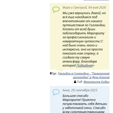
Фира и Грегорий, 04 мая 2026
Мы уже вернулись домой, но
всё еще находимся под
впечатлением от нашего
путешествия по Голландии.
Хотели от всей души
поблагодарить Маргариту
за профессионализм и
невероятную чуткость! ​ С
ней было очень легко и
интересно, она не просто
показала нам страну, а
создала ту самую
атмосферу, благодаря
которой
Подробнее
>
Тур:
Турлидер в Голландии - "Тюльпанная
лихорадка" в День Короля
Гид:
Маргарита Кобец
Анна, 29 сентября 2025
Большое спасибо
Маргарите! Приятно
почувствовать себя детьми
у заботливой няни. Спасибо
всем сопутешественникам