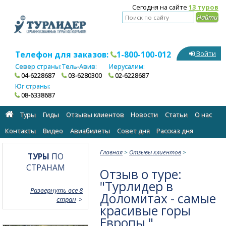
Сегодня на сайте
13 туров
Телефон для заказов:
1-800-100-012
Войти
Север страны:
Тель-Авив:
Иерусалим:
04-6228687
03-6280300
02-6228687
Юг страны:
08-6338687
Туры
Гиды
Отзывы клиентов
Новости
Статьи
О нас
Контакты
Видео
Авиабилеты
Cовет дня
Рассказ дня
Главная
>
Отзывы клиентов
>
ТУРЫ
ПО
СТРАНАМ
Отзыв о туре:
"Турлидер в
Развернуть все 8
Доломитах - самые
стран
красивые горы
Европы "