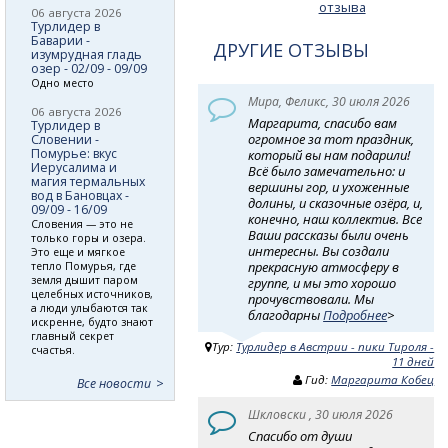
отзыва
06 августа 2026
Турлидер в
Баварии -
ДРУГИЕ ОТЗЫВЫ
изумрудная гладь
озер - 02/09 - 09/09
Одно место
Мира, Феликс, 30 июля 2026
06 августа 2026
Маргарита, спасибо вам
Турлидер в
огромное за тот праздник,
Словении -
Помурье: вкус
который вы нам подарили!
Иерусалима и
Всё было замечательно: и
магия термальных
вершины гор, и ухоженные
вод в Бановцах -
долины, и сказочные озёра, и,
09/09 - 16/09
конечно, наш коллектив. Все
Словения — это не
Ваши рассказы были очень
только горы и озера.
интересны. Вы создали
Это еще и мягкое
прекрасную атмосферу в
тепло Помурья, где
земля дышит паром
группе, и мы это хорошо
целебных источников,
прочувствовали. Мы
а люди улыбаются так
благодарны
Подробнее
>
искренне, будто знают
главный секрет
Тур:
Турлидер в Австрии - пики Тироля -
счастья.
11 дней
Гид:
Маргарита Кобец
Все новости
Шкловски , 30 июля 2026
Спасибо от души