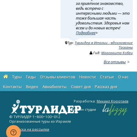
за приятное знакомство,
ведь встреча с
интересными людьми — это
тоже большая часть
удовольствия. Здоровья нам
всем и до новых встреч!
Подробнее
>
Тур:
Турлидер в Италии - вдохновение
Тосканы
Гид:
Маргарита Кобец
Все отзывы
Туры
Гиды
Отзывы клиентов
Новости
Статьи
О нас
Контакты
Видео
Авиабилеты
Cовет дня
Рассказ дня
Разработка:
Михаил Коротаев
Дизайн студии
© ТУРЛИДЕР
1−800−100−012
Организованные туры из Израиля
Подписка на рассылки