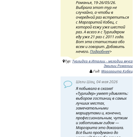
Романья, 19-26/05/26.
Выбрала этот тур не
случайно, а чтобы в
очередной раз встретиться
с Маргаритой Кобец, с
которой езжу уже шестой
раз. А всего я с Турлидером
еду уже 21 раз с 2011 года.
Вот эта статистика обо
всем и говорит. Добавить
нечего.
Подробнее
>
Тур:
Турлидер в Италии - мелодии вкуса
Эмилии Романии
Гид:
Маргарита Кобец
Шели Шац, 04 мая 2026
Я побывала в сказке!
«Турлидер» умеет удивлять:
выбором гостиниц в самых
лучших местах,
замечательными
маршрутами и, конечно,
профессиональным, чутким
и заботливым гидом —
Маргарита это доказала.
Всё было продумано до