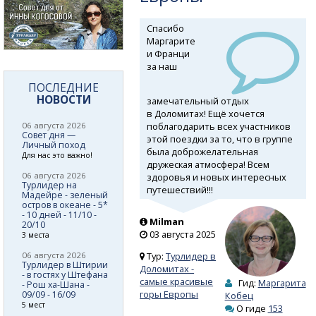
Спасибо
Маргарите
и Франци
за наш
ПОСЛЕДНИЕ
НОВОСТИ
замечательный отдых
в Доломитах! Ещё хочется
поблагодарить всех участников
06 августа 2026
Совет дня —
этой поездки за то, что в группе
Личный поход
была доброжелательная
Для нас это важно!
дружеская атмосфера! Всем
06 августа 2026
здоровья и новых интересных
Турлидер на
путешествий!!!
Мадейре - зеленый
остров в океане - 5*
- 10 дней - 11/10 -
Milman
20/10
03 августа 2025
3 места
06 августа 2026
Тур:
Турлидер в
Турлидер в Штирии
Доломитах -
- в гостях у Штефана
самые красивые
Гид:
Маргарита
- Рош ха-Шана -
горы Европы
09/09 - 16/09
Кобец
5 мест
О гиде
153