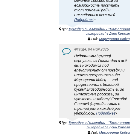
мелочей! Спасибо вам за
возможность посетить
тюльпановый рай и
насладиться весенней
Подробнее
>
Тур:
Турлидер в Голландии - "Тюльпанная
лихорадка" в День Короля
Гид:
Маргарита Кобец
ФРИДА, 04 мая 2026
Недавно мы (группа)
вернулись из Голландии и всё
ещё находимся под
впечатлением от поездки и
нашего прекрасного гида.
Маргарита Кобец — гид-
профессионал с большой
буквы! Благодарность ей за
интересные рассказы, за
чуткость и заботу! Спасибо!
С вашей фирмой я ехала в
третий раз и каждый раз
убеждаюсь,
Подробнее
>
Тур:
Турлидер в Голландии - "Тюльпанная
лихорадка" в День Короля
Гид:
Маргарита Кобец