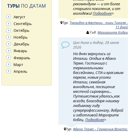
рекомендуем — и от более
ТУРЫ
ПО ДАТАМ
старшего поколения, и от
молодёжи!
Подробнее
>
Август
Тур:
Турлидер в Австрии - пики Тироля -
Сентябрь
11 дней
Октябрь
Гид:
Маргарита Кобец
Ноябрь
Цин Нина и Андор, 28 июня
Декабрь
2026
Январь
На днях вернулись из
Февраль
Италии. Отдых в Абано
Терме. Гостиница с
Март
терминальными
Апрель
бассейнами, СПА и красивым
парком, новые уголки
Италии, семейная
винодельня, посещение
местной сыроварни...
Путешествие удалось,как
всегда, благодаря нашему
любимому гиду
суперпрофессионалу, доброй
и заботливой Маргарите
Кобец.
Подробнее
>
Тур:
Абано Терме – Гармония Венето: