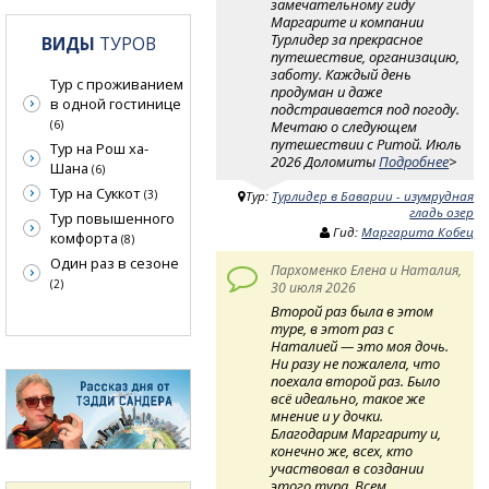
замечательному гиду
Маргарите и компании
Турлидер за прекрасное
ВИДЫ
ТУРОВ
путешествие, организацию,
заботу. Каждый день
Тур с проживанием
продуман и даже
в одной гостинице
подстраивается под погоду.
Мечтаю о следующем
(6)
путешествии с Ритой. Июль
Тур на Рош ха-
2026 Доломиты
Подробнее
>
Шана
(6)
Тур на Суккот
(3)
Тур:
Турлидер в Баварии - изумрудная
гладь озер
Тур повышенного
Гид:
Маргарита Кобец
комфорта
(8)
Один раз в сезоне
Пархоменко Елена и Наталия,
(2)
30 июля 2026
Второй раз была в этом
туре, в этот раз с
Наталией — это моя дочь.
Ни разу не пожалела, что
поехала второй раз. Было
всё идеально, такое же
мнение и у дочки.
Благодарим Маргариту и,
конечно же, всех, кто
участвовал в создании
этого тура. Всем