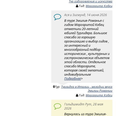
Тур оздоровления и искусства
Гид:
Маргарита Кобец
Ася и Зигмунд, 14 июня 2026
В туре Эмилия-Романья с
гидом Маргаритой Кобец
отметили 20-летний
юбилей Турлидера. Большое
спасибо за хорошую
организацию и выбор гидов ,
за интересный и
многообразный подбор
исторических , культурных и
гастрономических объектов
этой области. Отдельное
спасибо Маргарите,
которая своей эмпатией,
индивидуальным
Подробнее
>
Тур:
Турлидер в Италии - мелодии вкуса
Эмилии Романии
Гид:
Маргарита Кобец
Гольдшмидт Рут, 28 мая
2026
Вернулась из тура Эмилия-