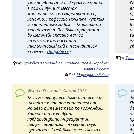
умеет удивлять: выбором гостиниц
Г
в самых лучших местах,
в
замечательными маршрутами и,
п
конечно, профессиональным, чутким
—
и заботливым гидом — Маргарита
б
это доказала. Всё было продумано
и
до мелочей! Спасибо вам за
з
возможность посетить
е
тюльпановый рай и насладиться
у
весенней
Подробнее
>
Тур:
Турл
Тур:
Турлидер в Голландии - "Тюльпанная лихорадка"
в День Короля
Гид:
Маргарита Кобец
Фира и Грегорий, 04 мая 2026
А
Мы уже вернулись домой, но всё еще
Б
находимся под впечатлением от
П
нашего путешествия по Голландии.
д
Хотели от всей души
в
поблагодарить Маргариту за
п
профессионализм и невероятную
с
чуткость! ​ С ней было очень легко и
б