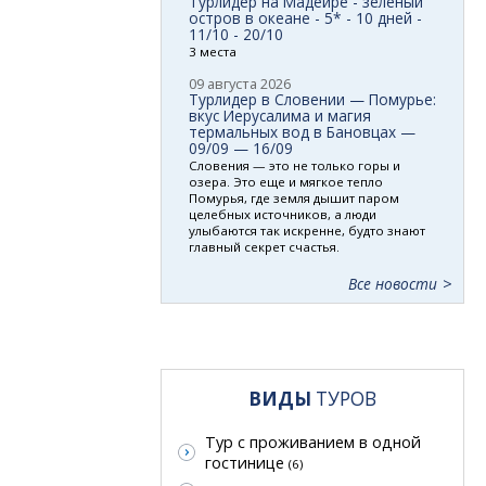
Турлидер на Мадейре - зеленый
остров в океане - 5* - 10 дней -
11/10 - 20/10
3 места
09 августа 2026
Турлидер в Словении — Помурье:
вкус Иерусалима и магия
термальных вод в Бановцах —
09/09 — 16/09
Словения — это не только горы и
озера. Это еще и мягкое тепло
Помурья, где земля дышит паром
целебных источников, а люди
улыбаются так искренне, будто знают
главный секрет счастья.
Все новости
ВИДЫ
ТУРОВ
Тур с проживанием в одной
гостинице
(6)