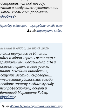
одстраивается под погоду.
ечтаю о следующем путешествии
 Ритой. Июль 2026 Доломиты
одробнее
>
Турлидер в Баварии - изумрудная гладь озер
Гид:
Маргарита Кобец
ин Нина и Андор, 28 июня 2026
а днях вернулись из Италии.
тдых в Абано Терме. Гостиница с
ерминальными бассейнами, СПА и
расивым парком, новые уголки
талии, семейная винодельня,
осещение местной сыроварни...
утешествие удалось,как всегда,
лагодаря нашему любимому гиду
уперпрофессионалу, доброй и
аботливой Маргарите Кобец.
одробнее
>
Тур:
Абано Терме – Гармония Венето: Тур