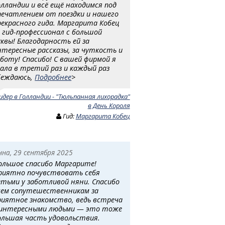
олландии и всё ещё находимся под
печатлением от поездки и нашего
рекрасного гида. Маргарита Кобец
 гид-профессионал с большой
уквы! Благодарность ей за
нтересные рассказы, за чуткость и
аботу! Спасибо! С вашей фирмой я
хала в третий раз и каждый раз
беждаюсь,
Подробнее
>
идер в Голландии - "Тюльпанная лихорадка"
в День Короля
Гид:
Маргарита Кобец
нна, 29 сентября 2025
ольшое спасибо Маргарите!
риятно почувствовать себя
етьми у заботливой няни. Спасибо
сем сопутешественникам за
риятное знакомство, ведь встреча
 интересными людьми — это тоже
ольшая часть удовольствия.