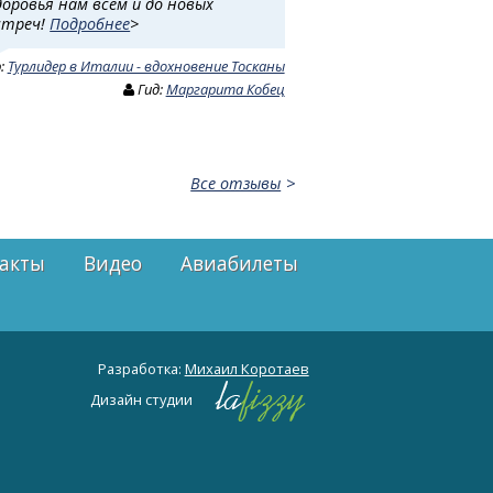
доровья нам всем и до новых
стреч!
Подробнее
>
р:
Турлидер в Италии - вдохновение Тосканы
Гид:
Маргарита Кобец
Все отзывы
акты
Видео
Авиабилеты
Разработка:
Михаил Коротаев
Дизайн студии