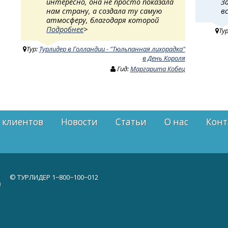
интересно, она не просто показала
З
нам страну, а создала ту самую
в
атмосферу, благодаря которой
Подробнее
>
Ту
Тур:
Турлидер в Голландии - "Тюльпанная лихорадка"
в День Короля
Гид:
Маргарита Кобец
 клиентов
Новости
Статьи
О нас
Конт
© ТУРЛИДЕР
1−800−100−012