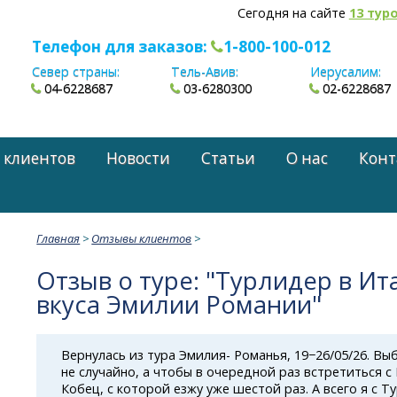
Сегодня на сайте
13 тур
Телефон для заказов:
1-800-100-012
Север страны:
Тель-Авив:
Иерусалим:
04-6228687
03-6280300
02-6228687
 клиентов
Новости
Статьи
О нас
Конт
Главная
>
Отзывы клиентов
>
Отзыв о туре: "Турлидер в Ит
вкуса Эмилии Романии"
Вернулась из тура Эмилия- Романья, 19−26/05/26. Вы
не случайно, а чтобы в очередной раз встретиться 
Кобец, с которой езжу уже шестой раз. А всего я с 