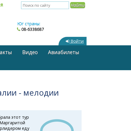
ов
Юг страны:
08-6338687
Войти
акты
Видео
Авиабилеты
алии - мелодии
брала этот тур
с Маргаритой
Турлидером еду