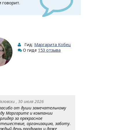
и говорит.
Гид:
Маргарита Кобец
О гиде
153 отзыва
кловски , 30 июля 2026
пасибо от души замечательному
иду Маргарите и компании
урлидер за прекрасное
утешествие, организацию, заботу.
аждый день продуман и даже