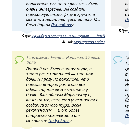
коллектив. Все Ваши рассказы были
п
очень интересны. Вы создали
М
прекрасную атмосферу в группе, и
с
мы это хорошо прочувствовали. Мы
П
благодарны
Подробнее
>
Тур:
Тур:
Турлидер в Австрии - пики Тироля - 11 дней
Гид:
Маргарита Кобец
Пархоменко Елена и Наталия, 30 июля
Ц
2026
Н
Второй раз была в этом туре, в
О
этот раз с Наталией — это моя
т
дочь. Ни разу не пожалела, что
к
поехала второй раз. Было всё
И
идеально, такое же мнение и у
п
дочки. Благодарим Маргариту и,
П
конечно же, всех, кто участвовал в
б
создании этого тура. Всем
с
рекомендуем — и от более
з
старшего поколения, и от
П
молодёжи!
Подробнее
>