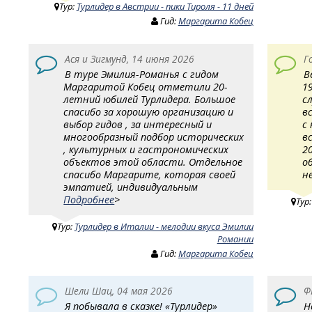
Тур:
Турлидер в Австрии - пики Тироля - 11 дней
Гид:
Маргарита Кобец
Ася и Зигмунд, 14 июня 2026
Г
В туре Эмилия-Романья с гидом
В
Маргаритой Кобец отметили 20-
1
летний юбилей Турлидера. Большое
с
спасибо за хорошую организацию и
в
выбор гидов , за интересный и
с
многообразный подбор исторических
в
, культурных и гастрономических
2
объектов этой области. Отдельное
о
спасибо Маргарите, которая своей
н
эмпатией, индивидуальным
Подробнее
>
Тур
Тур:
Турлидер в Италии - мелодии вкуса Эмилии
Романии
Гид:
Маргарита Кобец
Шели Шац, 04 мая 2026
Ф
Я побывала в сказке! «Турлидер»
Н