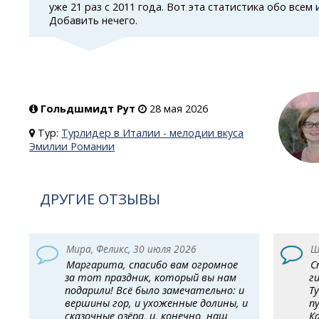
уже 21 раз с 2011 года. Вот эта статистика обо всем 
Добавить нечего.
Гольдшмидт Рут
28 мая 2026
Тур:
Турлидер в Италии - мелодии вкуса
Эмилии Романии
ДРУГИЕ ОТЗЫВЫ
Мира, Феликс, 30 июля 2026
Ш
Маргарита, спасибо вам огромное
С
за тот праздник, который вы нам
г
подарили! Всё было замечательно: и
Т
вершины гор, и ухоженные долины, и
п
сказочные озёра, и, конечно, наш
К