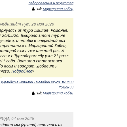
оздоровления и искусства
Гид:
Маргарита Кобец
ольдшмидт Рут, 28 мая 2026
ернулась из тура Эмилия- Романья,
9-26/05/26. Выбрала этот тур не
лучайно, а чтобы в очередной раз
стретиться с Маргаритой Кобец,
 которой езжу уже шестой раз. А
сего я с Турлидером еду уже 21 раз с
011 года. Вот эта статистика
бо всем и говорит. Добавить
ечего.
Подробнее
>
:
Турлидер в Италии - мелодии вкуса Эмилии
Романии
Гид:
Маргарита Кобец
РИДА, 04 мая 2026
едавно мы (группа) вернулись из