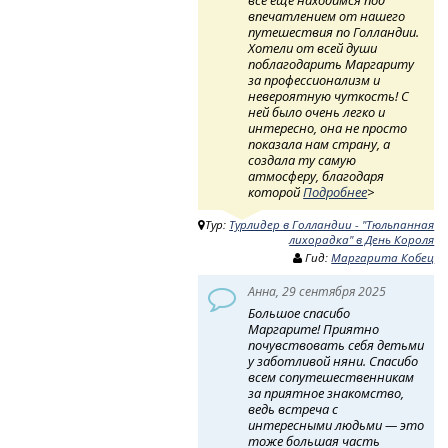
всё еще находимся под
впечатлением от нашего
путешествия по Голландии.
Хотели от всей души
поблагодарить Маргариту
за профессионализм и
невероятную чуткость! ​ С
ней было очень легко и
интересно, она не просто
показала нам страну, а
создала ту самую
атмосферу, благодаря
которой
Подробнее
>
Тур:
Турлидер в Голландии - "Тюльпанная
лихорадка" в День Короля
Гид:
Маргарита Кобец
Анна, 29 сентября 2025
Большое спасибо
Маргарите! Приятно
почувствовать себя детьми
у заботливой няни. Спасибо
всем сопутешественникам
за приятное знакомство,
ведь встреча с
интересными людьми — это
тоже большая часть