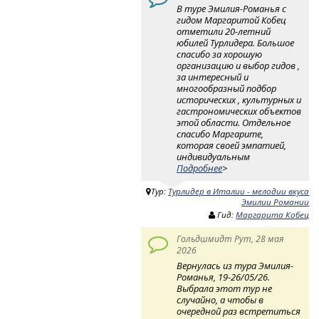
В туре Эмилия-Романья с
гидом Маргаритой Кобец
отметили 20-летний
юбилей Турлидера. Большое
спасибо за хорошую
организацию и выбор гидов ,
за интересный и
многообразный подбор
исторических , культурных и
гастрономических объектов
этой области. Отдельное
спасибо Маргарите,
которая своей эмпатией,
индивидуальным
Подробнее
>
Тур:
Турлидер в Италии - мелодии вкуса
Эмилии Романии
Гид:
Маргарита Кобец
Гольдшмидт Рут, 28 мая
2026
Вернулась из тура Эмилия-
Романья, 19-26/05/26.
Выбрала этот тур не
случайно, а чтобы в
очередной раз встретиться