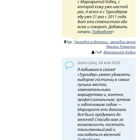
с Маргаритой Кобец, с
которой езжу уже шестой
раз. А всего я с Турлидером
еду уже 21 раз с 2011 года.
Вот эта статистика обо
всем и говорит. Добавить
нечего.
Подробнее
>
Тур:
Турлидер в Италии - мелодии вкуса
Эмилии Романии
Гид:
Маргарита Кобец
Шели Шац, 04 мая 2026
Я побывала в сказке!
«Турлидер» умеет удивлять:
выбором гостиниц в самых
лучших местах,
замечательными
маршрутами и, конечно,
профессиональным, чутким
и заботливым гидом —
Маргарита это доказала.
Всё было продумано до
мелочей! Спасибо вам за
возможность посетить
тюльпановый рай и
насладиться весенней
Подробнее
>