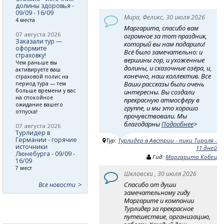
долины здоровья -
09/09 - 16/09
Мира, Феликс, 30 июля 2026
4 места
Маргарита, спасибо вам
07 августа 2026
огромное за тот праздник,
Заказали тур —
который вы нам подарили!
оформите
Всё было замечательно: и
страховку!
вершины гор, и ухоженные
Чем раньше вы
долины, и сказочные озёра, и,
активируете ваш
конечно, наш коллектив. Все
страховой полис на
Ваши рассказы были очень
период тура — тем
больше времени у вас
интересны. Вы создали
на спокойное
прекрасную атмосферу в
ожидание вашего
группе, и мы это хорошо
отпуска!
прочувствовали. Мы
благодарны
Подробнее
>
07 августа 2026
Турлидер в
Германии - горячие
Тур:
Турлидер в Австрии - пики Тироля -
источники
11 дней
Люнебурга - 09/09 -
Гид:
Маргарита Кобец
16/09
7 мест
Шкловски , 30 июля 2026
Спасибо от души
Все новости
замечательному гиду
Маргарите и компании
Турлидер за прекрасное
путешествие, организацию,