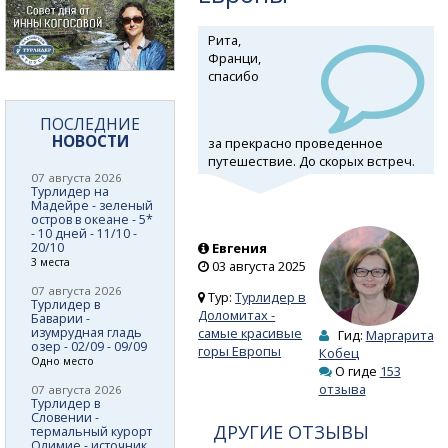
Рита,
Франци,
спасибо
ПОСЛЕДНИЕ
НОВОСТИ
за прекрасно проведенное
путешествие. До скорых встреч.
07 августа 2026
Турлидер на
Мадейре - зеленый
остров в океане - 5*
- 10 дней - 11/10 -
20/10
Евгения
3 места
03 августа 2025
07 августа 2026
Тур:
Турлидер в
Турлидер в
Доломитах -
Баварии -
изумрудная гладь
самые красивые
Гид:
Маргарита
озер - 02/09 - 09/09
горы Европы
Кобец
Одно место
О гиде
153
отзыва
07 августа 2026
Турлидер в
Словении -
ДРУГИЕ ОТЗЫВЫ
термальный курорт
Олимие - источник