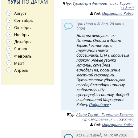
ТУРЫ
ПО ДАТАМ
Тур:
Турлидер в Австрии - пики Тироля -
11 дней
Август
Гид:
Маргарита Кобец
Сентябрь
Цин Нина и Андор, 28 июня
Октябрь
2026
Ноябрь
На днях вернулись из
Италии. Отдых в Абано
Декабрь
Терме. Гостиница с
Январь
терминальными
бассейнами, СПА и красивым
Февраль
парком, новые уголки
Март
Италии, семейная
винодельня, посещение
Апрель
местной сыроварни...
Путешествие удалось,как
всегда, благодаря нашему
любимому гиду
суперпрофессионалу, доброй
и заботливой Маргарите
Кобец.
Подробнее
>
Тур:
Абано Терме – Гармония Венето:
Тур оздоровления и искусства
Гид:
Маргарита Кобец
Ася и Зигмунд, 14 июня 2026