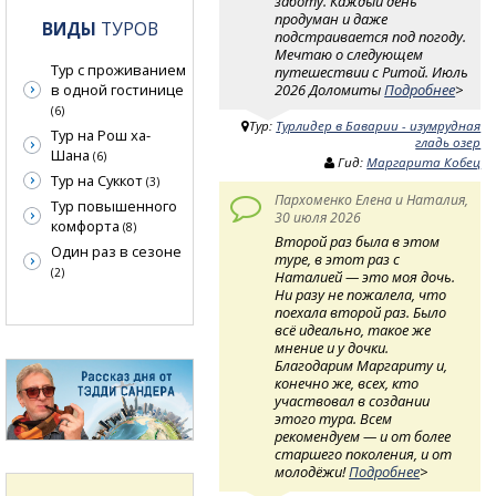
заботу. Каждый день
продуман и даже
ВИДЫ
ТУРОВ
подстраивается под погоду.
Мечтаю о следующем
Тур с проживанием
путешествии с Ритой. Июль
в одной гостинице
2026 Доломиты
Подробнее
>
(6)
Тур:
Турлидер в Баварии - изумрудная
Тур на Рош ха-
гладь озер
Шана
(6)
Гид:
Маргарита Кобец
Тур на Суккот
(3)
Пархоменко Елена и Наталия,
Тур повышенного
30 июля 2026
комфорта
(8)
Второй раз была в этом
Один раз в сезоне
туре, в этот раз с
(2)
Наталией — это моя дочь.
Ни разу не пожалела, что
поехала второй раз. Было
всё идеально, такое же
мнение и у дочки.
Благодарим Маргариту и,
конечно же, всех, кто
участвовал в создании
этого тура. Всем
рекомендуем — и от более
старшего поколения, и от
молодёжи!
Подробнее
>