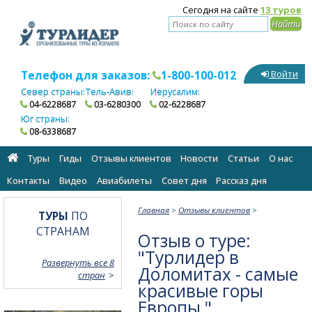
Сегодня на сайте
13 туров
Телефон для заказов:
1-800-100-012
Войти
Север страны:
Тель-Авив:
Иерусалим:
04-6228687
03-6280300
02-6228687
Юг страны:
08-6338687
Туры
Гиды
Отзывы клиентов
Новости
Статьи
О нас
Контакты
Видео
Авиабилеты
Cовет дня
Рассказ дня
Главная
>
Отзывы клиентов
>
ТУРЫ
ПО
СТРАНАМ
Отзыв о туре:
"Турлидер в
Развернуть все 8
Доломитах - самые
стран
красивые горы
Европы "