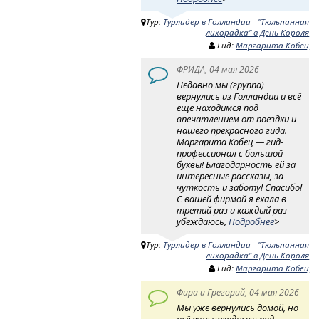
Тур:
Турлидер в Голландии - "Тюльпанная
лихорадка" в День Короля
Гид:
Маргарита Кобец
ФРИДА, 04 мая 2026
Недавно мы (группа)
вернулись из Голландии и всё
ещё находимся под
впечатлением от поездки и
нашего прекрасного гида.
Маргарита Кобец — гид-
профессионал с большой
буквы! Благодарность ей за
интересные рассказы, за
чуткость и заботу! Спасибо!
С вашей фирмой я ехала в
третий раз и каждый раз
убеждаюсь,
Подробнее
>
Тур:
Турлидер в Голландии - "Тюльпанная
лихорадка" в День Короля
Гид:
Маргарита Кобец
Фира и Грегорий, 04 мая 2026
Мы уже вернулись домой, но