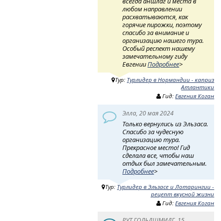
всегда аншлаг и места в
любом направлении
расхватываются, как
горячие пирожки, поэтому
спасибо за внимание и
организацию нашего тура.
Особый респект нашему
замечательному гиду
Евгении
Подробнее
>
Тур:
Турлидер в Нормандии - каприз
Атлантики
Гид:
Евгения Коган
Элла, 20 мая 2024
Только вернулись из Эльзаса.
Спасибо за чудесную
организацию тура.
Прекрасное место! Гид
сделала все, чтобы наш
отдых был замечательным.
Подробнее
>
Тур:
Турлидер в Эльзасе и Лотарингии -
рецепт вкусной жизни
Гид:
Евгения Коган
РУТ ГОЛЬДШМИДГ, 15