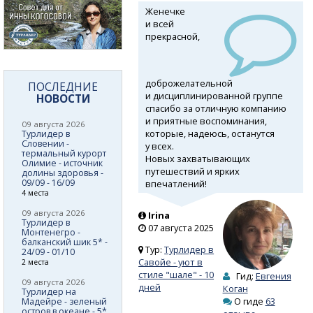
Женечке
и всей
прекрасной,
доброжелательной
ПОСЛЕДНИЕ
и дисциплинированной группе
НОВОСТИ
спасибо за отличную компанию
и приятные воспоминания,
09 августа 2026
которые, надеюсь, останутся
Турлидер в
Словении -
у всех.
термальный курорт
Новых захватывающих
Олимие - источник
путешествий и ярких
долины здоровья -
09/09 - 16/09
впечатлений!
4 места
09 августа 2026
Irina
Турлидер в
07 августа 2025
Монтенегро -
балканский шик 5* -
Тур:
Турлидер в
24/09 - 01/10
Савойе - уют в
2 места
стиле "шале" - 10
Гид:
Евгения
09 августа 2026
дней
Коган
Турлидер на
О гиде
63
Мадейре - зеленый
остров в океане - 5*