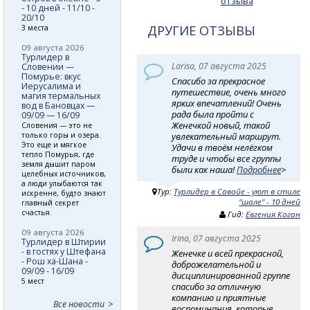
отзыва
- 10 дней - 11/10 -
20/10
ДРУГИЕ ОТЗЫВЫ
3 места
09 августа 2026
Турлидер в
Larisa, 07 августа 2025
Словении —
Помурье: вкус
Спасибо за прекрасное
Иерусалима и
путешествие, очень много
магия термальных
ярких впечатлений! Очень
вод в Бановцах —
рада была пройти с
09/09 — 16/09
Женечкой новый, такой
Словения — это не
только горы и озера.
увлекательный маршрут.
Это еще и мягкое
Удачи в твоём нелёгком
тепло Помурья, где
труде и чтобы все группы
земля дышит паром
были как наша!
Подробнее
>
целебных источников,
а люди улыбаются так
Тур:
Турлидер в Савойе - уют в стиле
искренне, будто знают
"шале" - 10 дней
главный секрет
счастья.
Гид:
Евгения Коган
09 августа 2026
Irina, 07 августа 2025
Турлидер в Штирии
- в гостях у Штефана
Женечке и всей прекрасной,
- Рош ха-Шана -
доброжелательной и
09/09 - 16/09
дисциплинированной группе
5 мест
спасибо за отличную
компанию и приятные
Все новости
воспоминания, которые,