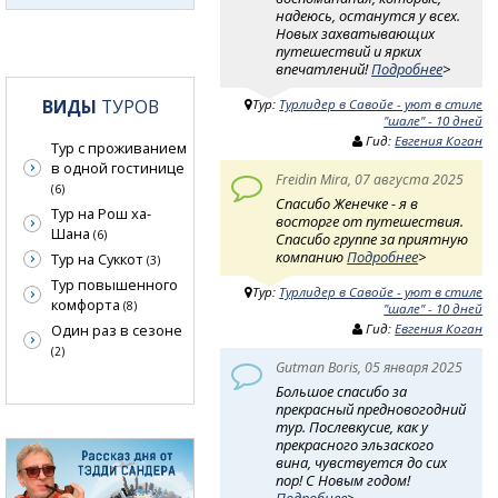
надеюсь, останутся у всех.
Новых захватывающих
путешествий и ярких
впечатлений!
Подробнее
>
ВИДЫ
ТУРОВ
Тур:
Турлидер в Савойе - уют в стиле
"шале" - 10 дней
Гид:
Евгения Коган
Тур с проживанием
в одной гостинице
Freidin Mira, 07 августа 2025
(6)
Спасибо Женечке - я в
Тур на Рош ха-
восторге от путешествия.
Шана
(6)
Спасибо группе за приятную
компанию
Подробнее
>
Тур на Суккот
(3)
Тур повышенного
Тур:
Турлидер в Савойе - уют в стиле
комфорта
(8)
"шале" - 10 дней
Гид:
Евгения Коган
Один раз в сезоне
(2)
Gutman Boris, 05 января 2025
Большое спасибо за
прекрасный предновогодний
тур. Послевкусие, как у
прекрасного эльзаского
вина, чувствуется до сих
пор! С Новым годом!
Подробнее
>