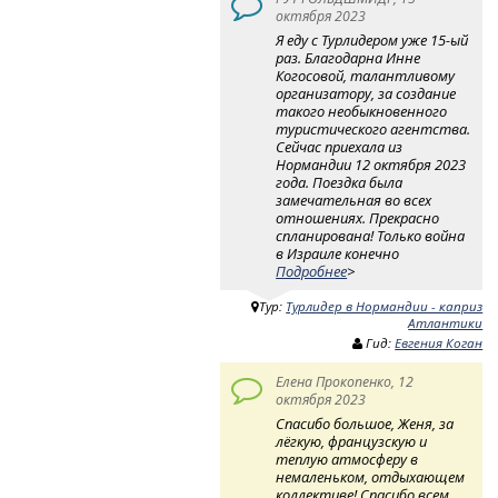
октября 2023
Я еду с Турлидером уже 15-ый
раз. Благодарна Инне
Когосовой, талантливому
организатору, за создание
такого необыкновенного
туристического агентства.
Сейчас приехала из
Нормандии 12 октября 2023
года. Поездка была
замечательная во всех
отношениях. Прекрасно
спланирована! Только война
в Израиле конечно
Подробнее
>
Тур:
Турлидер в Нормандии - каприз
Атлантики
Гид:
Евгения Коган
Елена Прокопенко, 12
октября 2023
Спасибо большое, Женя, за
лёгкую, французскую и
теплую атмосферу в
немаленьком, отдыхающем
коллективе! Спасибо всем