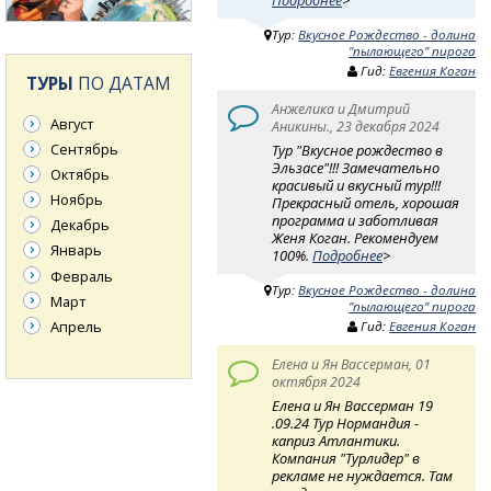
Тур:
Вкусное Рождество - долина
"пылающего" пирога
Гид:
Евгения Коган
ТУРЫ
ПО ДАТАМ
Анжелика и Дмитрий
Август
Аникины., 23 декабря 2024
Сентябрь
Тур "Вкусное рождество в
Эльзасе"!!! Замечательно
Октябрь
красивый и вкусный тур!!!
Ноябрь
Прекрасный отель, хорошая
программа и заботливая
Декабрь
Женя Коган. Рекомендуем
Январь
100%.
Подробнее
>
Февраль
Тур:
Вкусное Рождество - долина
Март
"пылающего" пирога
Апрель
Гид:
Евгения Коган
Елена и Ян Вассерман, 01
октября 2024
Елена и Ян Вассерман 19
.09.24 Тур Нормандия -
каприз Атлантики.
Компания "Турлидер" в
рекламе не нуждается. Там