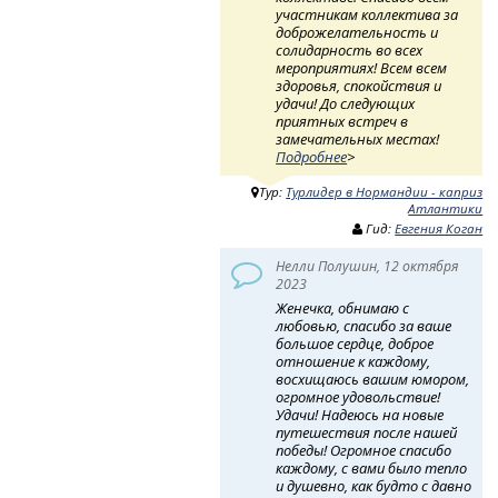
участникам коллектива за
доброжелательность и
солидарность во всех
мероприятиях! Всем всем
здоровья, спокойствия и
удачи! До следующих
приятных встреч в
замечательных местах!
Подробнее
>
Тур:
Турлидер в Нормандии - каприз
Атлантики
Гид:
Евгения Коган
Нелли Полушин, 12 октября
2023
Женечка, обнимаю с
любовью, спасибо за ваше
большое сердце, доброе
отношение к каждому,
восхищаюсь вашим юмором,
огромное удовольствие!
Удачи! Надеюсь на новые
путешествия после нашей
победы! Огромное спасибо
каждому, с вами было тепло
и душевно, как будто с давно