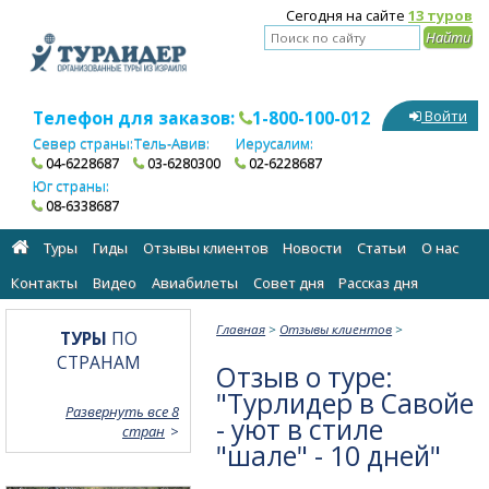
Сегодня на сайте
13 туров
Телефон для заказов:
1-800-100-012
Войти
Север страны:
Тель-Авив:
Иерусалим:
04-6228687
03-6280300
02-6228687
Юг страны:
08-6338687
Туры
Гиды
Отзывы клиентов
Новости
Статьи
О нас
Контакты
Видео
Авиабилеты
Cовет дня
Рассказ дня
Главная
>
Отзывы клиентов
>
ТУРЫ
ПО
СТРАНАМ
Отзыв о туре:
"Турлидер в Савойе
Развернуть все 8
- уют в стиле
стран
"шале" - 10 дней"