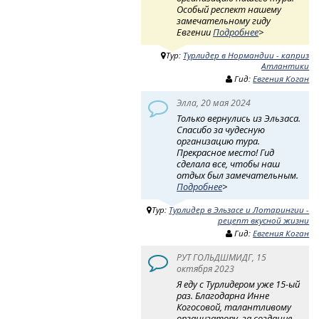
Особый респект нашему
замечательному гиду
Евгении
Подробнее
>
Тур:
Турлидер в Нормандии - каприз
Атлантики
Гид:
Евгения Коган
Элла, 20 мая 2024
Только вернулись из Эльзаса.
Спасибо за чудесную
организацию тура.
Прекрасное место! Гид
сделала все, чтобы наш
отдых был замечательным.
Подробнее
>
Тур:
Турлидер в Эльзасе и Лотарингии -
рецепт вкусной жизни
Гид:
Евгения Коган
РУТ ГОЛЬДШМИДГ, 15
октября 2023
Я еду с Турлидером уже 15-ый
раз. Благодарна Инне
Когосовой, талантливому
организатору, за создание