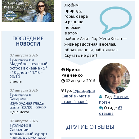
Любим
природу,
горы, озера
и раньше
не были
в этом
ПОСЛЕДНИЕ
районе Альп. Гид Женя Коган —
НОВОСТИ
жизнерадостная, веселая,
образованная, заботливая.
Скучать не дает!
07 августа 2026
Турлидер на
Мадейре - зеленый
остров в океане - 5*
Ирина
- 10 дней - 11/10 -
Радченко
20/10
02 августа 2016
3 места
Тур:
Турлидер в
07 августа 2026
Турлидер в
Савойе - уют в
Гид:
Евгения
Баварии -
стиле "шале"
Коган
изумрудная гладь
озер - 02/09 - 09/09
О гиде
63
Одно место
отзыва
07 августа 2026
Турлидер в
ДРУГИЕ ОТЗЫВЫ
Словении -
термальный курорт
Олимие - источник