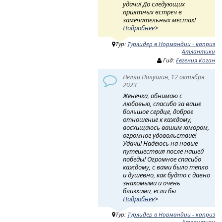
удачи! До следующих
приятных встреч в
замечательных местах!
Подробнее
>
Тур:
Турлидер в Нормандии - каприз
Атлантики
Гид:
Евгения Коган
Нелли Полушин, 12 октября
2023
Женечка, обнимаю с
любовью, спасибо за ваше
большое сердце, доброе
отношение к каждому,
восхищаюсь вашим юмором,
огромное удовольствие!
Удачи! Надеюсь на новые
путешествия после нашей
победы! Огромное спасибо
каждому, с вами было тепло
и душевно, как будто с давно
знакомыми и очень
близкими, если бы
Подробнее
>
Тур:
Турлидер в Нормандии - каприз
Атлантики