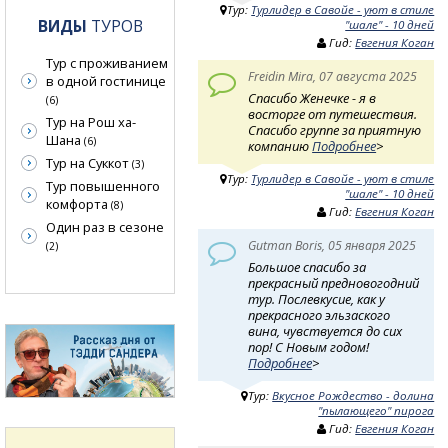
Тур:
Турлидер в Савойе - уют в стиле
ВИДЫ
ТУРОВ
"шале" - 10 дней
Гид:
Евгения Коган
Тур с проживанием
Freidin Mira, 07 августа 2025
в одной гостинице
Спасибо Женечке - я в
(6)
восторге от путешествия.
Тур на Рош ха-
Спасибо группе за приятную
Шана
(6)
компанию
Подробнее
>
Тур на Суккот
(3)
Тур:
Турлидер в Савойе - уют в стиле
Тур повышенного
"шале" - 10 дней
комфорта
(8)
Гид:
Евгения Коган
Один раз в сезоне
Gutman Boris, 05 января 2025
(2)
Большое спасибо за
прекрасный предновогодний
тур. Послевкусие, как у
прекрасного эльзаского
вина, чувствуется до сих
пор! С Новым годом!
Подробнее
>
Тур:
Вкусное Рождество - долина
"пылающего" пирога
Гид:
Евгения Коган