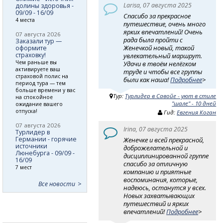
Larisa, 07 августа 2025
долины здоровья -
09/09 - 16/09
Спасибо за прекрасное
4 места
путешествие, очень много
ярких впечатлений! Очень
07 августа 2026
рада была пройти с
Заказали тур —
Женечкой новый, такой
оформите
страховку!
увлекательный маршрут.
Чем раньше вы
Удачи в твоём нелёгком
активируете ваш
труде и чтобы все группы
страховой полис на
были как наша!
Подробнее
>
период тура — тем
больше времени у вас
Тур:
Турлидер в Савойе - уют в стиле
на спокойное
"шале" - 10 дней
ожидание вашего
отпуска!
Гид:
Евгения Коган
07 августа 2026
Irina, 07 августа 2025
Турлидер в
Германии - горячие
Женечке и всей прекрасной,
источники
доброжелательной и
Люнебурга - 09/09 -
дисциплинированной группе
16/09
спасибо за отличную
7 мест
компанию и приятные
воспоминания, которые,
Все новости
надеюсь, останутся у всех.
Новых захватывающих
путешествий и ярких
впечатлений!
Подробнее
>