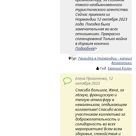
такого необыкновенного
туристического агентства.
Сейчас приехала из
Нормандии 12 октября 2023
года. Поездка была
замечательная во всех
отношениях. Прекрасно
спланирована! Только война
в Израиле конечно
Подробнее
>
Тур:
Турлидер в Нормандии - каприз
Атлантики
Гид:
Евгения Коган
Елена Прокопенко, 12
октября 2023
Спасибо большое, Женя, за
лёгкую, французскую и
теплую атмосферу в
немаленьком, отдыхающем
коллективе! Спасибо всем
участникам коллектива за
доброжелательность и
солидарность во всех
мероприятиях! Всем всем
здоровья, спокойствия и