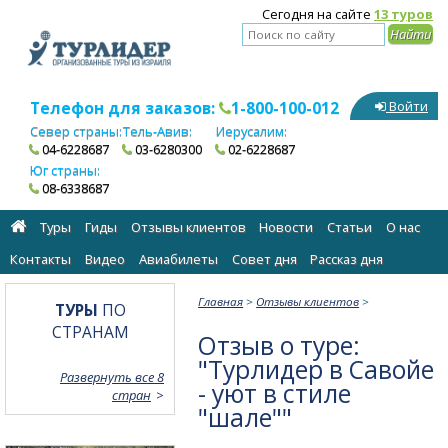
Сегодня на сайте
13 туров
Телефон для заказов:
1-800-100-012
Войти
Север страны:
Тель-Авив:
Иерусалим:
04-6228687
03-6280300
02-6228687
Юг страны:
08-6338687
Туры
Гиды
Отзывы клиентов
Новости
Статьи
О нас
Контакты
Видео
Авиабилеты
Cовет дня
Рассказ дня
Главная
>
Отзывы клиентов
>
ТУРЫ
ПО
СТРАНАМ
Отзыв о туре:
"Турлидер в Савойе
Развернуть все 8
- уют в стиле
стран
"шале""