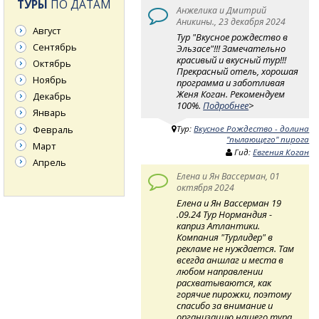
ТУРЫ
ПО ДАТАМ
Анжелика и Дмитрий
Аникины., 23 декабря 2024
Август
Тур "Вкусное рождество в
Сентябрь
Эльзасе"!!! Замечательно
красивый и вкусный тур!!!
Октябрь
Прекрасный отель, хорошая
Ноябрь
программа и заботливая
Женя Коган. Рекомендуем
Декабрь
100%.
Подробнее
>
Январь
Февраль
Тур:
Вкусное Рождество - долина
"пылающего" пирога
Март
Гид:
Евгения Коган
Апрель
Елена и Ян Вассерман, 01
октября 2024
Елена и Ян Вассерман 19
.09.24 Тур Нормандия -
каприз Атлантики.
Компания "Турлидер" в
рекламе не нуждается. Там
всегда аншлаг и места в
любом направлении
расхватываются, как
горячие пирожки, поэтому
спасибо за внимание и
организацию нашего тура.