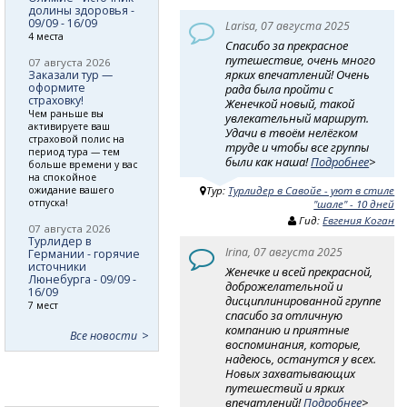
долины здоровья -
09/09 - 16/09
Larisa, 07 августа 2025
4 места
Спасибо за прекрасное
путешествие, очень много
07 августа 2026
ярких впечатлений! Очень
Заказали тур —
оформите
рада была пройти с
страховку!
Женечкой новый, такой
Чем раньше вы
увлекательный маршрут.
активируете ваш
Удачи в твоём нелёгком
страховой полис на
труде и чтобы все группы
период тура — тем
были как наша!
Подробнее
>
больше времени у вас
на спокойное
ожидание вашего
Тур:
Турлидер в Савойе - уют в стиле
отпуска!
"шале" - 10 дней
Гид:
Евгения Коган
07 августа 2026
Турлидер в
Irina, 07 августа 2025
Германии - горячие
источники
Женечке и всей прекрасной,
Люнебурга - 09/09 -
доброжелательной и
16/09
дисциплинированной группе
7 мест
спасибо за отличную
компанию и приятные
Все новости
воспоминания, которые,
надеюсь, останутся у всех.
Новых захватывающих
путешествий и ярких
впечатлений!
Подробнее
>