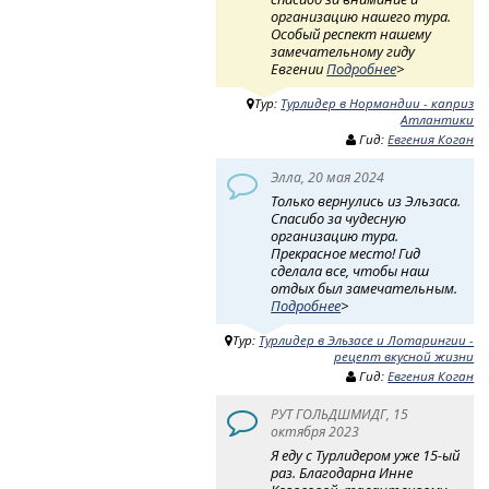
организацию нашего тура.
Особый респект нашему
замечательному гиду
Евгении
Подробнее
>
Тур:
Турлидер в Нормандии - каприз
Атлантики
Гид:
Евгения Коган
Элла, 20 мая 2024
Только вернулись из Эльзаса.
Спасибо за чудесную
организацию тура.
Прекрасное место! Гид
сделала все, чтобы наш
отдых был замечательным.
Подробнее
>
Тур:
Турлидер в Эльзасе и Лотарингии -
рецепт вкусной жизни
Гид:
Евгения Коган
РУТ ГОЛЬДШМИДГ, 15
октября 2023
Я еду с Турлидером уже 15-ый
раз. Благодарна Инне