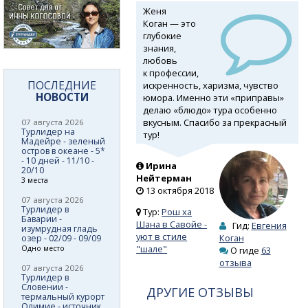
Женя
Коган — это
глубокие
знания,
любовь
к профессии,
ПОСЛЕДНИЕ
искренность, харизма, чувство
НОВОСТИ
юмора. Именно эти «приправы»
делаю «блюдо» тура особенно
вкусным. Спасибо за прекрасный
07 августа 2026
Турлидер на
тур!
Мадейре - зеленый
остров в океане - 5*
- 10 дней - 11/10 -
Ирина
20/10
Нейтерман
3 места
13 октября 2018
07 августа 2026
Турлидер в
Тур:
Рош ха
Баварии -
Шана в Савойе -
Гид:
Евгения
изумрудная гладь
уют в стиле
Коган
озер - 02/09 - 09/09
"шале"
Одно место
О гиде
63
отзыва
07 августа 2026
Турлидер в
Словении -
ДРУГИЕ ОТЗЫВЫ
термальный курорт
Олимие - источник