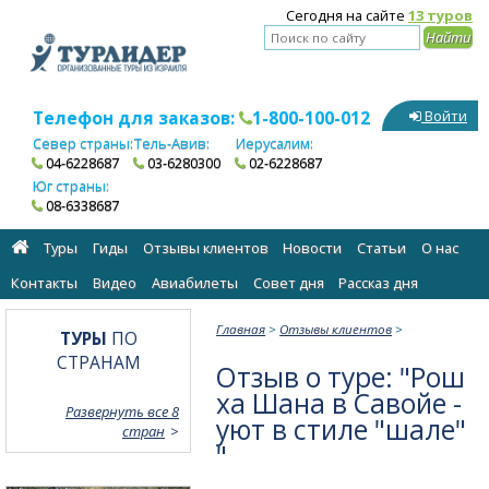
Сегодня на сайте
13 туров
Телефон для заказов:
1-800-100-012
Войти
Север страны:
Тель-Авив:
Иерусалим:
04-6228687
03-6280300
02-6228687
Юг страны:
08-6338687
Туры
Гиды
Отзывы клиентов
Новости
Статьи
О нас
Контакты
Видео
Авиабилеты
Cовет дня
Рассказ дня
Главная
>
Отзывы клиентов
>
ТУРЫ
ПО
СТРАНАМ
Отзыв о туре: "Рош
ха Шана в Савойе -
Развернуть все 8
уют в стиле "шале"
стран
"