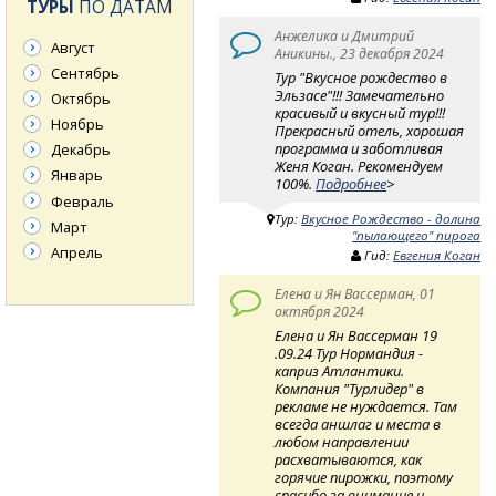
ТУРЫ
ПО ДАТАМ
Анжелика и Дмитрий
Август
Аникины., 23 декабря 2024
Сентябрь
Тур "Вкусное рождество в
Эльзасе"!!! Замечательно
Октябрь
красивый и вкусный тур!!!
Ноябрь
Прекрасный отель, хорошая
программа и заботливая
Декабрь
Женя Коган. Рекомендуем
Январь
100%.
Подробнее
>
Февраль
Тур:
Вкусное Рождество - долина
Март
"пылающего" пирога
Апрель
Гид:
Евгения Коган
Елена и Ян Вассерман, 01
октября 2024
Елена и Ян Вассерман 19
.09.24 Тур Нормандия -
каприз Атлантики.
Компания "Турлидер" в
рекламе не нуждается. Там
всегда аншлаг и места в
любом направлении
расхватываются, как
горячие пирожки, поэтому
спасибо за внимание и