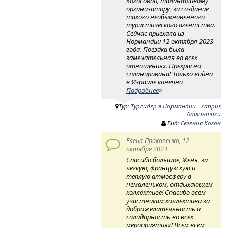
Когосовой, талантливому
организатору, за создание
такого необыкновенного
туристического агентства.
Сейчас приехала из
Нормандии 12 октября 2023
года. Поездка была
замечательная во всех
отношениях. Прекрасно
спланирована! Только война
в Израиле конечно
Подробнее
>
Тур:
Турлидер в Нормандии - каприз
Атлантики
Гид:
Евгения Коган
Елена Прокопенко, 12
октября 2023
Спасибо большое, Женя, за
лёгкую, французскую и
теплую атмосферу в
немаленьком, отдыхающем
коллективе! Спасибо всем
участникам коллектива за
доброжелательность и
солидарность во всех
мероприятиях! Всем всем