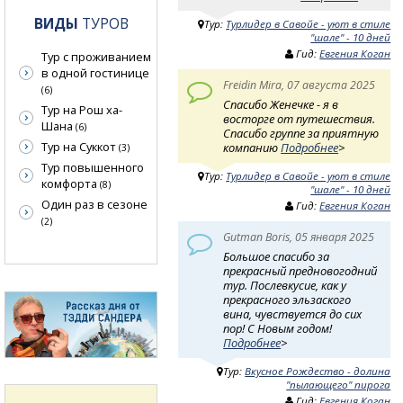
ВИДЫ
ТУРОВ
Тур:
Турлидер в Савойе - уют в стиле
"шале" - 10 дней
Гид:
Евгения Коган
Тур с проживанием
в одной гостинице
Freidin Mira, 07 августа 2025
(6)
Спасибо Женечке - я в
Тур на Рош ха-
восторге от путешествия.
Шана
(6)
Спасибо группе за приятную
Тур на Суккот
компанию
Подробнее
>
(3)
Тур повышенного
Тур:
Турлидер в Савойе - уют в стиле
комфорта
(8)
"шале" - 10 дней
Один раз в сезоне
Гид:
Евгения Коган
(2)
Gutman Boris, 05 января 2025
Большое спасибо за
прекрасный предновогодний
тур. Послевкусие, как у
прекрасного эльзаского
вина, чувствуется до сих
пор! С Новым годом!
Подробнее
>
Тур:
Вкусное Рождество - долина
"пылающего" пирога
Гид:
Евгения Коган