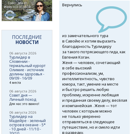
Вернулись
из замечательного тура
ПОСЛЕДНИЕ
в Савойю и хотим выразить
НОВОСТИ
благодарность Турлидеру
за такого потрясающего гида, как
06 августа 2026
Евгения Коган.
Турлидер в
Словении -
Женя — человек, сочетающий
термальный курорт
в себе высокий
Олимие - источник
профессионализм, ум,
долины здоровья -
09/09 - 16/09
интеллигентность, чувство
4 места
юмора, такт, умение на месте
и быстро решить любую
06 августа 2026
проблему, искренне любящая
Совет дня —
Личный поход
и преданная своему делу, весёлая
Для нас это важно!
и компанейская . Женя — тот
человек с которым можно
06 августа 2026
не только уверенно
Турлидер на
Мадейре - зеленый
отправляться в следующее
остров в океане - 5*
путешествие, но и смело идти
- 10 дней - 11/10 -
в разведку.
20/10