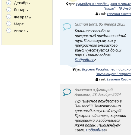
Декабрь
Тур:
Турлидер в Савойе - уют в стиле
"шале" - 10 дней
Январь
Гид:
Евгения Коган
Февраль
Март
Gutman Boris, 05 января 2025
Апрель
Большое спасибо за
прекрасный предновогодний
тур. Послевкусие, как у
прекрасного эльзаского
вина, чувствуется до сих
пор! С Новым годом!
Подробнее
>
Тур:
Вкусное Рождество - долина
"пылающего" пирога
Гид:
Евгения Коган
Анжелика и Дмитрий
Аникины., 23 декабря 2024
Тур "Вкусное рождество в
Эльзасе"!!! Замечательно
красивый и вкусный тур!!!
Прекрасный отель, хорошая
программа и заботливая
Женя Коган. Рекомендуем
100%.
Подробнее
>