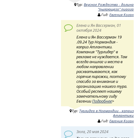
Тур:
Вкусное Рождество - долина
"пылающего" пирога
Гид:
Евгения Коган
Елена и Ян Вассерман, 01
октября 2024
Елена и Ян Вассерман 19
.09.24 Тур Нормандия -
каприз Атлантики.
Компания "Турлидер" в
рекламе не нуждается. Там
всегда аншлаг и места в
любом направлении
расхватываются, как
горячие пирожки, поэтому
спасибо за внимание и
организацию нашего тура.
Особый респект нашему
замечательному гиду
Евгении
Подробнее
>
Тур:
Турлидер в Нормандии - каприз
Атлантики
Гид:
Евгения Коган
Элла, 20 мая 2024