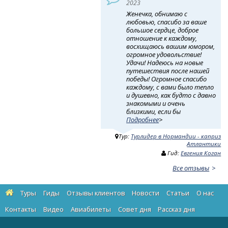
2023
Женечка, обнимаю с
любовью, спасибо за ваше
большое сердце, доброе
отношение к каждому,
восхищаюсь вашим юмором,
огромное удовольствие!
Удачи! Надеюсь на новые
путешествия после нашей
победы! Огромное спасибо
каждому, с вами было тепло
и душевно, как будто с давно
знакомыми и очень
близкими, если бы
Подробнее
>
Тур:
Турлидер в Нормандии - каприз
Атлантики
Гид:
Евгения Коган
Все отзывы
Туры
Гиды
Отзывы клиентов
Новости
Статьи
О нас
Контакты
Видео
Авиабилеты
Cовет дня
Рассказ дня