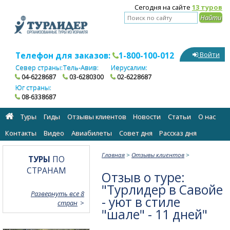
Сегодня на сайте
13 туров
Телефон для заказов:
1-800-100-012
Войти
Север страны:
Тель-Авив:
Иерусалим:
04-6228687
03-6280300
02-6228687
Юг страны:
08-6338687
Туры
Гиды
Отзывы клиентов
Новости
Статьи
О нас
Контакты
Видео
Авиабилеты
Cовет дня
Рассказ дня
Главная
>
Отзывы клиентов
>
ТУРЫ
ПО
СТРАНАМ
Отзыв о туре:
"Турлидер в Савойе
Развернуть все 8
- уют в стиле
стран
"шале" - 11 дней"