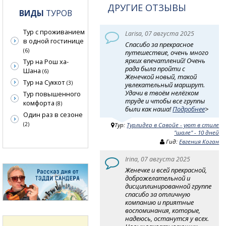
ДРУГИЕ ОТЗЫВЫ
ВИДЫ
ТУРОВ
Тур с проживанием
Larisa, 07 августа 2025
в одной гостинице
Спасибо за прекрасное
(6)
путешествие, очень много
ярких впечатлений! Очень
Тур на Рош ха-
рада была пройти с
Шана
(6)
Женечкой новый, такой
Тур на Суккот
(3)
увлекательный маршрут.
Удачи в твоём нелёгком
Тур повышенного
труде и чтобы все группы
комфорта
(8)
были как наша!
Подробнее
>
Один раз в сезоне
(2)
Тур:
Турлидер в Савойе - уют в стиле
"шале" - 10 дней
Гид:
Евгения Коган
Irina, 07 августа 2025
Женечке и всей прекрасной,
доброжелательной и
дисциплинированной группе
спасибо за отличную
компанию и приятные
воспоминания, которые,
надеюсь, останутся у всех.