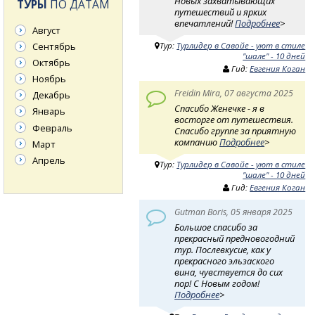
Новых захватывающих
ТУРЫ
ПО ДАТАМ
путешествий и ярких
впечатлений!
Подробнее
>
Август
Тур:
Турлидер в Савойе - уют в стиле
Сентябрь
"шале" - 10 дней
Октябрь
Гид:
Евгения Коган
Ноябрь
Freidin Mira, 07 августа 2025
Декабрь
Спасибо Женечке - я в
Январь
восторге от путешествия.
Февраль
Спасибо группе за приятную
компанию
Подробнее
>
Март
Апрель
Тур:
Турлидер в Савойе - уют в стиле
"шале" - 10 дней
Гид:
Евгения Коган
Gutman Boris, 05 января 2025
Большое спасибо за
прекрасный предновогодний
тур. Послевкусие, как у
прекрасного эльзаского
вина, чувствуется до сих
пор! С Новым годом!
Подробнее
>