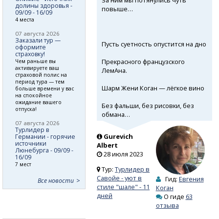
долины здоровья -
повыше…
09/09 - 16/09
4 места
07 августа 2026
Заказали тур —
Пусть суетность опустится на дно
оформите
страховку!
Прекрасного французского
Чем раньше вы
активируете ваш
ЛемАна.
страховой полис на
период тура — тем
Шарм Жени Коган — лёгкое вино
больше времени у вас
на спокойное
ожидание вашего
Без фальши, без рисовки, без
отпуска!
обмана…
07 августа 2026
Турлидер в
Gurevich
Германии - горячие
источники
Albert
Люнебурга - 09/09 -
28 июля 2023
16/09
7 мест
Тур:
Турлидер в
Савойе - уют в
Гид:
Евгения
Все новости
стиле "шале" - 11
Коган
дней
О гиде
63
отзыва