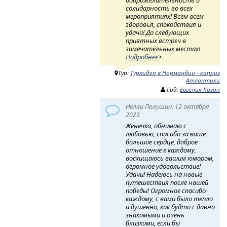
солидарность во всех
мероприятиях! Всем всем
здоровья, спокойствия и
удачи! До следующих
приятных встреч в
замечательных местах!
Подробнее
>
Тур:
Турлидер в Нормандии - каприз
Атлантики
Гид:
Евгения Коган
Нелли Полушин, 12 октября
2023
Женечка, обнимаю с
любовью, спасибо за ваше
большое сердце, доброе
отношение к каждому,
восхищаюсь вашим юмором,
огромное удовольствие!
Удачи! Надеюсь на новые
путешествия после нашей
победы! Огромное спасибо
каждому, с вами было тепло
и душевно, как будто с давно
знакомыми и очень
близкими, если бы