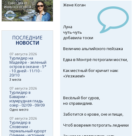
Жене Коган
Луна
чуть-чуть
ПОСЛЕДНИЕ
добавила тоски
НОВОСТИ
Величию альпийского пейзажа
07 августа 2026
Турлидер на
Едва в Монтрё потрогали мостки,
Мадейре - зеленый
остров в океане - 5*
Как местный бог кричит нам:
- 10 дней - 11/10 -
20/10
«Уезжаем!»
3 места
07 августа 2026
Турлидер в
Баварии -
Весёлый бог суров,
изумрудная гладь
но справидлив.
озер - 02/09 - 09/09
Одно место
Заботится о крове, сне и пище,
07 августа 2026
Турлидер в
Чтоб вовремя потрогать ледники
Словении -
термальный курорт
Олимие - источник
За ним мы потянулись чуть