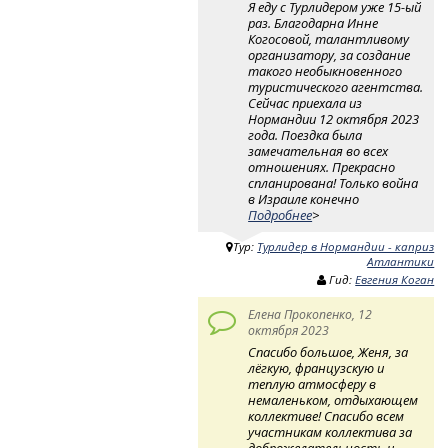
Я еду с Турлидером уже 15-ый
раз. Благодарна Инне
Когосовой, талантливому
организатору, за создание
такого необыкновенного
туристического агентства.
Сейчас приехала из
Нормандии 12 октября 2023
года. Поездка была
замечательная во всех
отношениях. Прекрасно
спланирована! Только война
в Израиле конечно
Подробнее
>
Тур:
Турлидер в Нормандии - каприз
Атлантики
Гид:
Евгения Коган
Елена Прокопенко, 12
октября 2023
Спасибо большое, Женя, за
лёгкую, французскую и
теплую атмосферу в
немаленьком, отдыхающем
коллективе! Спасибо всем
участникам коллектива за
доброжелательность и