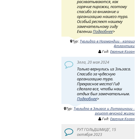
расхватываются, как
горячие пирожки, поэтому
спасибо за внимание и
организацию нашего тура.
Особый респект нашему
замечательному гиду
Евгении
Подробнее
>
Тур:
Турлидер в Нормандии - каприз
Атлантики
Гид:
Евгения Коган
Элла, 20 мая 2024
Только вернулись из Эльзаса.
Спасибо за чудесную
организацию тура.
Прекрасное место! Гид
сделала все, чтобы наш
отдых был замечательным.
Подробнее
>
Тур:
Турлидер в Эльзасе и Лотарингии -
рецепт вкусной жизни
Гид:
Евгения Коган
РУТ ГОЛЬДШМИДГ, 15
октября 2023