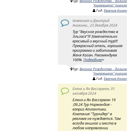
Тур:
Вкусное Рождество - долина
"пылающего" пирога
Гид:
Евгения Коган
Анжелика и Дмитрий
Аникины., 23 декабря 2024
Тур "Вкусное рождество в
Эльзасе"!!! Замечательно
красивый и вкусный тур!!!
Прекрасный отель, хорошая
программа и заботливая
Женя Коган. Рекомендуем
100%.
Подробнее
>
Тур:
Вкусное Рождество - долина
"пылающего" пирога
Гид:
Евгения Коган
Елена и Ян Вассерман, 01
октября 2024
Елена и Ян Вассерман 19
.09.24 Тур Нормандия -
каприз Атлантики.
Компания "Турлидер" в
рекламе не нуждается. Там
всегда аншлаг и места в
любом направлении