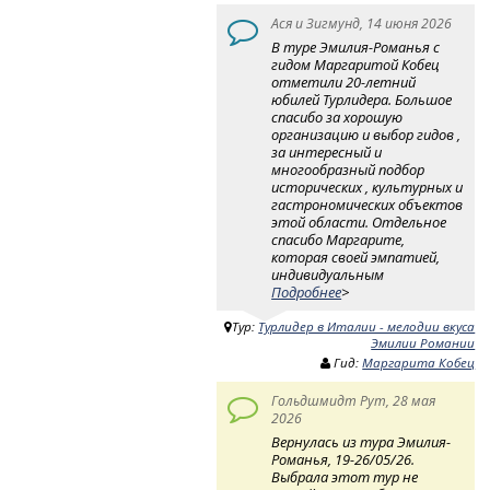
Ася и Зигмунд, 14 июня 2026
В туре Эмилия-Романья с
гидом Маргаритой Кобец
отметили 20-летний
юбилей Турлидера. Большое
спасибо за хорошую
организацию и выбор гидов ,
за интересный и
многообразный подбор
исторических , культурных и
гастрономических объектов
этой области. Отдельное
спасибо Маргарите,
которая своей эмпатией,
индивидуальным
Подробнее
>
Тур:
Турлидер в Италии - мелодии вкуса
Эмилии Романии
Гид:
Маргарита Кобец
Гольдшмидт Рут, 28 мая
2026
Вернулась из тура Эмилия-
Романья, 19-26/05/26.
Выбрала этот тур не