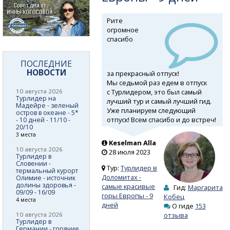
Рите
огромное
спасибо
ПОСЛЕДНИЕ
НОВОСТИ
за прекрасный отпуск!
Мы седьмой раз едем в отпуск
с Турлидером, это был самый
10 августа 2026
Турлидер на
лучший тур и самый лучший гид.
Мадейре - зеленый
Уже планируем следующий
остров в океане - 5*
отпуск! Всем спасибо и до встреч!
- 10 дней - 11/10 -
20/10
3 места
Keselman Alla
10 августа 2026
28 июля 2023
Турлидер в
Словении -
Тур:
Турлидер в
термальный курорт
Доломитах -
Олимие - источник
долины здоровья -
самые красивые
Гид:
Маргарита
09/09 - 16/09
горы Европы - 9
Кобец
4 места
дней
О гиде
153
10 августа 2026
отзыва
Турлидер в
Германии - горячие