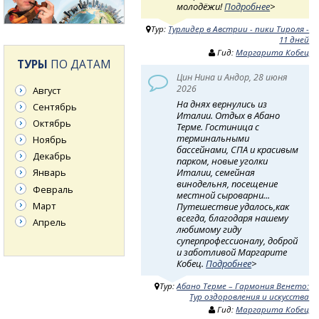
молодёжи!
Подробнее
>
Тур:
Турлидер в Австрии - пики Тироля -
11 дней
Гид:
Маргарита Кобец
ТУРЫ
ПО ДАТАМ
Цин Нина и Андор, 28 июня
2026
Август
На днях вернулись из
Сентябрь
Италии. Отдых в Абано
Октябрь
Терме. Гостиница с
терминальными
Ноябрь
бассейнами, СПА и красивым
Декабрь
парком, новые уголки
Италии, семейная
Январь
винодельня, посещение
Февраль
местной сыроварни...
Март
Путешествие удалось,как
всегда, благодаря нашему
Апрель
любимому гиду
суперпрофессионалу, доброй
и заботливой Маргарите
Кобец.
Подробнее
>
Тур:
Абано Терме – Гармония Венето:
Тур оздоровления и искусства
Гид:
Маргарита Кобец