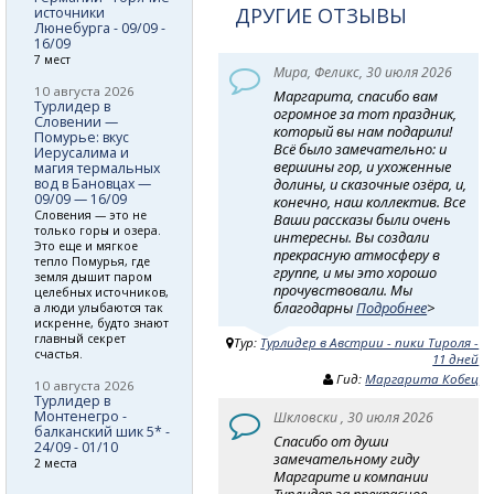
ДРУГИЕ ОТЗЫВЫ
источники
Люнебурга - 09/09 -
16/09
7 мест
Мира, Феликс, 30 июля 2026
10 августа 2026
Маргарита, спасибо вам
Турлидер в
огромное за тот праздник,
Словении —
который вы нам подарили!
Помурье: вкус
Всё было замечательно: и
Иерусалима и
вершины гор, и ухоженные
магия термальных
вод в Бановцах —
долины, и сказочные озёра, и,
09/09 — 16/09
конечно, наш коллектив. Все
Словения — это не
Ваши рассказы были очень
только горы и озера.
интересны. Вы создали
Это еще и мягкое
прекрасную атмосферу в
тепло Помурья, где
группе, и мы это хорошо
земля дышит паром
прочувствовали. Мы
целебных источников,
благодарны
Подробнее
>
а люди улыбаются так
искренне, будто знают
главный секрет
Тур:
Турлидер в Австрии - пики Тироля -
счастья.
11 дней
Гид:
Маргарита Кобец
10 августа 2026
Турлидер в
Монтенегро -
Шкловски , 30 июля 2026
балканский шик 5* -
Спасибо от души
24/09 - 01/10
замечательному гиду
2 места
Маргарите и компании
Турлидер за прекрасное