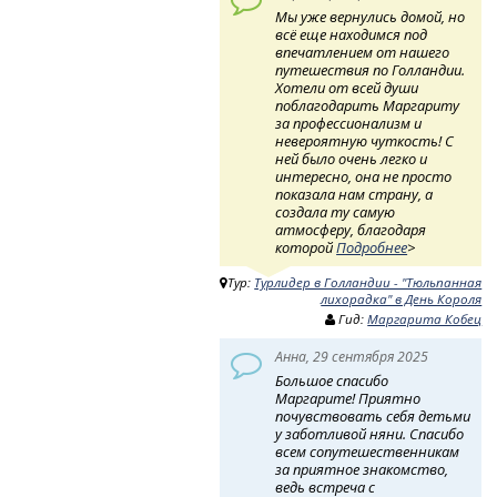
Мы уже вернулись домой, но
всё еще находимся под
впечатлением от нашего
путешествия по Голландии.
Хотели от всей души
поблагодарить Маргариту
за профессионализм и
невероятную чуткость! ​ С
ней было очень легко и
интересно, она не просто
показала нам страну, а
создала ту самую
атмосферу, благодаря
которой
Подробнее
>
Тур:
Турлидер в Голландии - "Тюльпанная
лихорадка" в День Короля
Гид:
Маргарита Кобец
Анна, 29 сентября 2025
Большое спасибо
Маргарите! Приятно
почувствовать себя детьми
у заботливой няни. Спасибо
всем сопутешественникам
за приятное знакомство,
ведь встреча с