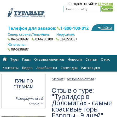
Сегодня на сайте
13 туров
Телефон для заказов:
1-800-100-012
Войти
Север страны:
Тель-Авив:
Иерусалим:
04-6228687
03-6280300
02-6228687
Юг страны:
08-6338687
Туры
Гиды
Отзывы клиентов
Новости
Статьи
О нас
Контакты
Видео
Авиабилеты
Cовет дня
Рассказ дня
Главная
>
Отзывы клиентов
>
ТУРЫ
ПО
СТРАНАМ
Отзыв о туре:
"Турлидер в
Развернуть все 8
Доломитах - самые
стран
красивые горы
Европы - 9 дней"