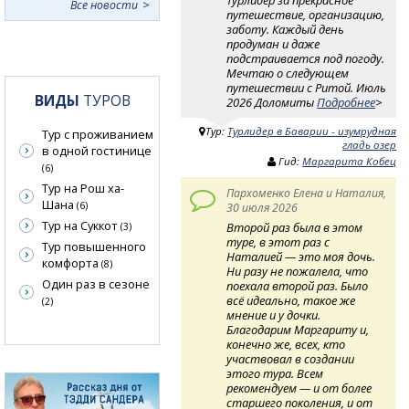
Все новости
путешествие, организацию,
заботу. Каждый день
продуман и даже
подстраивается под погоду.
Мечтаю о следующем
путешествии с Ритой. Июль
ВИДЫ
ТУРОВ
2026 Доломиты
Подробнее
>
Тур:
Турлидер в Баварии - изумрудная
Тур с проживанием
гладь озер
в одной гостинице
Гид:
Маргарита Кобец
(6)
Тур на Рош ха-
Пархоменко Елена и Наталия,
Шана
(6)
30 июля 2026
Тур на Суккот
Второй раз была в этом
(3)
туре, в этот раз с
Тур повышенного
Наталией — это моя дочь.
комфорта
(8)
Ни разу не пожалела, что
Один раз в сезоне
поехала второй раз. Было
всё идеально, такое же
(2)
мнение и у дочки.
Благодарим Маргариту и,
конечно же, всех, кто
участвовал в создании
этого тура. Всем
рекомендуем — и от более
старшего поколения, и от