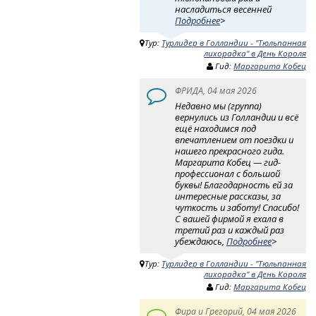
насладиться весенней
Подробнее
>
Тур:
Турлидер в Голландии - "Тюльпанная
лихорадка" в День Короля
Гид:
Маргарита Кобец
ФРИДА, 04 мая 2026
Недавно мы (группа)
вернулись из Голландии и всё
ещё находимся под
впечатлением от поездки и
нашего прекрасного гида.
Маргарита Кобец — гид-
профессионал с большой
буквы! Благодарность ей за
интересные рассказы, за
чуткость и заботу! Спасибо!
С вашей фирмой я ехала в
третий раз и каждый раз
убеждаюсь,
Подробнее
>
Тур:
Турлидер в Голландии - "Тюльпанная
лихорадка" в День Короля
Гид:
Маргарита Кобец
Фира и Грегорий, 04 мая 2026