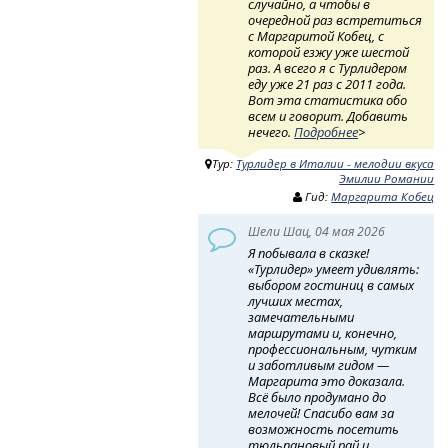
случайно, а чтобы в
очередной раз встретиться
с Маргаритой Кобец, с
которой езжу уже шестой
раз. А всего я с Турлидером
еду уже 21 раз с 2011 года.
Вот эта статистика обо
всем и говорит. Добавить
нечего.
Подробнее
>
Тур:
Турлидер в Италии - мелодии вкуса
Эмилии Романии
Гид:
Маргарита Кобец
Шели Шац, 04 мая 2026
Я побывала в сказке!
«Турлидер» умеет удивлять:
выбором гостиниц в самых
лучших местах,
замечательными
маршрутами и, конечно,
профессиональным, чутким
и заботливым гидом —
Маргарита это доказала.
Всё было продумано до
мелочей! Спасибо вам за
возможность посетить
тюльпановый рай и