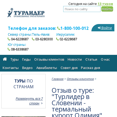
Сегодня на сайте
13 туров
Телефон для заказов:
1-800-100-012
Войти
Север страны:
Тель-Авив:
Иерусалим:
04-6228687
03-6280300
02-6228687
Юг страны:
08-6338687
Туры
Гиды
Отзывы клиентов
Новости
Статьи
О нас
Контакты
Видео
Авиабилеты
Cовет дня
Рассказ дня
Главная
>
Отзывы клиентов
>
ТУРЫ
ПО
СТРАНАМ
Отзыв о туре:
"Турлидер в
Развернуть все 7
Словении -
стран
термальный
курорт Олимия"