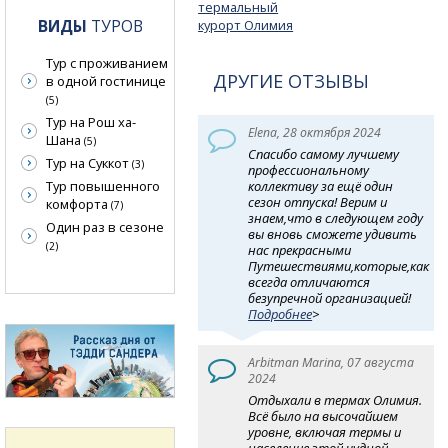
термальный
ВИДЫ
ТУРОВ
курорт Олимия
Тур с проживанием
ДРУГИЕ ОТЗЫВЫ
в одной гостинице
(5)
Тур на Рош ха-
Elena, 28 октября 2024
Шана
(5)
Спасибо самому лучшему
Тур на Суккот
(3)
профессиональному
коллективу за ещё один
Тур повышенного
сезон отпуска! Верим и
комфорта
(7)
знаем,что в следующем году
Один раз в сезоне
вы вновь сможете удивить
(2)
нас прекрасными
Путешествиями,которые,как
всегда отличаются
безупречной организацией!
Подробнее
>
Arbitman Marina, 07 августа
2024
Отдыхали в термах Олимия.
Всё было на высочайшем
уровне, включая термы и
население этой чудной