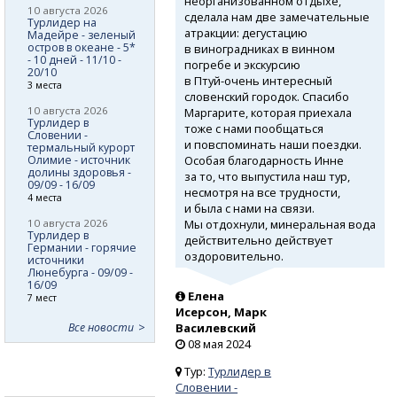
неорганизованном отдыхе,
10 августа 2026
сделала нам две замечательные
Турлидер на
атракции: дегустацию
Мадейре - зеленый
остров в океане - 5*
в виноградниках в винном
- 10 дней - 11/10 -
погребе и экскурсию
20/10
в Птуй-очень
интересный
3 места
словенский городок. Спасибо
10 августа 2026
Маргарите, которая приехала
Турлидер в
тоже с нами пообщаться
Словении -
и повспоминать наши поездки.
термальный курорт
Особая благодарность Инне
Олимие - источник
долины здоровья -
за то, что выпустила наш тур,
09/09 - 16/09
несмотря на все трудности,
4 места
и была с нами на связи.
Мы отдохнули, минеральная вода
10 августа 2026
Турлидер в
действительно действует
Германии - горячие
оздоровительно.
источники
Люнебурга - 09/09 -
16/09
Елена
7 мест
Исерсон, Марк
Все новости
Василевский
08 мая 2024
Тур:
Турлидер в
Словении -