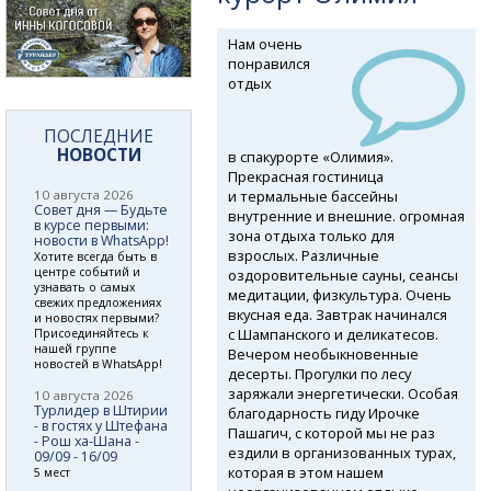
Нам очень
понравился
отдых
ПОСЛЕДНИЕ
НОВОСТИ
в спакурорте «Олимия».
Прекрасная гостиница
и термальные бассейны
10 августа 2026
Совет дня — Будьте
внутренние и внешние. огромная
в курсе первыми:
зона отдыха только для
новости в WhatsApp!
взрослых. Различные
Хотите всегда быть в
центре событий и
оздоровительные сауны, сеансы
узнавать о самых
медитации, физкультура. Очень
свежих предложениях
вкусная еда. Завтрак начинался
и новостях первыми?
с Шампанского и деликатесов.
Присоединяйтесь к
нашей группе
Вечером необыкновенные
новостей в WhatsApp!
десерты. Прогулки по лесу
заряжали энергетически. Особая
10 августа 2026
Турлидер в Штирии
благодарность гиду Ирочке
- в гостях у Штефана
Пашагич, с которой мы не раз
- Рош ха-Шана -
ездили в организованных турах,
09/09 - 16/09
которая в этом нашем
5 мест