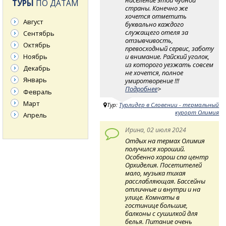
ТУРЫ
ПО ДАТАМ
страны. Конечно же
хочется отметить
Август
буквально каждого
служащего отеля за
Сентябрь
отзывчивость,
Октябрь
превосходный сервис, заботу
и внимание. Райский уголок,
Ноябрь
из которого уезжать совсем
Декабрь
не хочется, полное
Январь
умиротворение !!!
Подробнее
>
Февраль
Март
Тур:
Турлидер в Словении - термальный
курорт Олимия
Апрель
Ирина, 02 июля 2024
Отдых на термах Олимия
получился хороший.
Особенно хорош спа центр
Орхиделия. Посетителей
мало, музыка тихая
расслабляющая. Бассейны
отличные и внутри и на
улице. Комнаты в
гостинице большие,
балконы с сушилкой для
белья. Питание очень