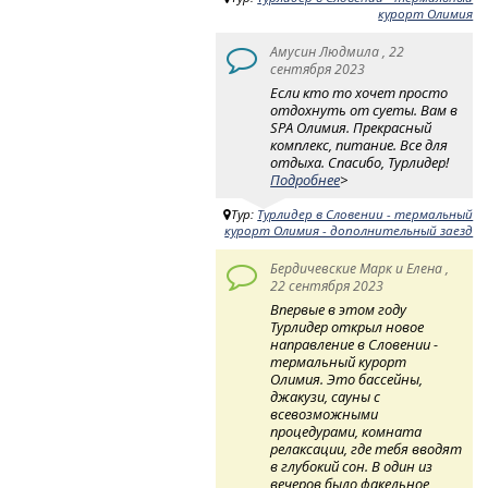
курорт Олимия
Амусин Людмила , 22
сентября 2023
Если кто то хочет просто
отдохнуть от суеты. Вам в
SPA Олимия. Прекрасный
комплекс, питание. Все для
отдыха. Спасибо, Турлидер!
Подробнее
>
Тур:
Турлидер в Словении - термальный
курорт Олимия - дополнительный заезд
Бердичевские Марк и Елена ,
22 сентября 2023
Впервые в этом году
Турлидер открыл новое
направление в Словении -
термальный курорт
Олимия. Это бассейны,
джакузи, сауны с
всевозможными
процедурами, комната
релаксации, где тебя вводят
в глубокий сон. В один из
вечеров было факельное