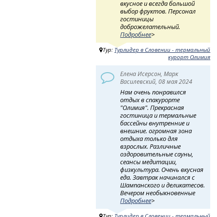
вкусное и всегда большой
выбор фруктов. Персонал
гостиницы
доброжелательный.
Подробнее
>
Тур:
Турлидер в Словении - термальный
курорт Олимия
Елена Исерсон, Марк
Василевский, 08 мая 2024
Нам очень понравился
отдых в спакурорте
"Олимия". Прекрасная
гостиница и термальные
бассейны внутренние и
внешние. огромная зона
отдыха только для
взрослых. Различные
оздоровительные сауны,
сеансы медитации,
физкультура. Очень вкусная
еда. Завтрак начинался с
Шампанского и деликатесов.
Вечером необыкновенные
Подробнее
>
Тур:
Турлидер в Словении - термальный