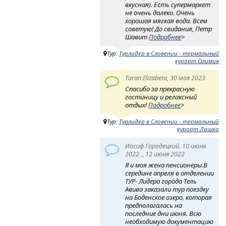
вкусная). Есть супермаркет
не очень далеко. Очень
хорошая мягкая вода. Всем
советую! До свидания, Петр
Шавит
Подробнее
>
Тур:
Турлидер в Словении - термальный
курорт Олимия
Taran Elizabeta, 30 мая 2023
Спасибо за прекрасную
гостиницу и релаксный
отдых!
Подробнее
>
Тур:
Турлидер в Словении - термальный
курорт Лашко
Иосиф Городецкий. 10 июня
2022 ., 12 июня 2022
Я и моя жена пенсионеры.В
середине апреля в отделении
ТУР- Лидера города Тель
Авива заказали тур поездку
на Боденское озеро, которая
предполагалась на
последние дни июня. Всю
необходимую документацию