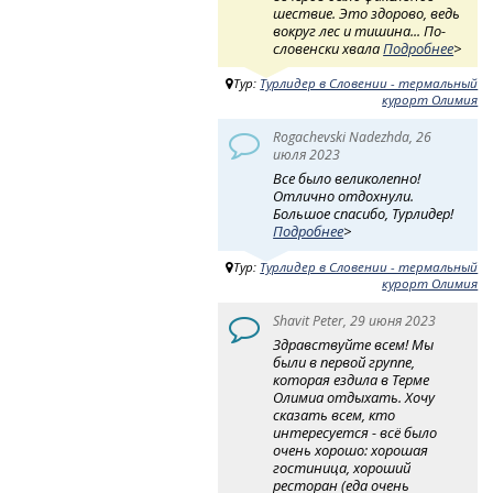
шествие. Это здорово, ведь
вокруг лес и тишина... По-
словенски хвала
Подробнее
>
Тур:
Турлидер в Словении - термальный
курорт Олимия
Rogachevski Nadezhda, 26
июля 2023
Все было великолепно!
Отлично отдохнули.
Большое спасибо, Турлидер!
Подробнее
>
Тур:
Турлидер в Словении - термальный
курорт Олимия
Shavit Peter, 29 июня 2023
Здравствуйте всем! Мы
были в первой группе,
которая ездила в Терме
Олимиа отдыхать. Хочу
сказать всем, кто
интересуется - всё было
очень хорошо: хорошая
гостиница, хороший
ресторан (еда очень