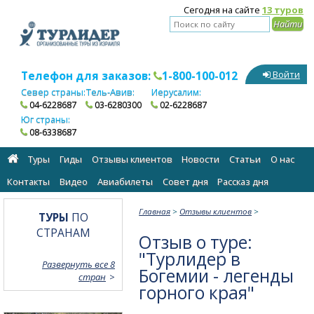
Сегодня на сайте
13 туров
Телефон для заказов:
1-800-100-012
Войти
Север страны:
Тель-Авив:
Иерусалим:
04-6228687
03-6280300
02-6228687
Юг страны:
08-6338687
Туры
Гиды
Отзывы клиентов
Новости
Статьи
О нас
Контакты
Видео
Авиабилеты
Cовет дня
Рассказ дня
Главная
>
Отзывы клиентов
>
ТУРЫ
ПО
СТРАНАМ
Отзыв о туре:
"Турлидер в
Развернуть все 8
Богемии - легенды
стран
горного края"