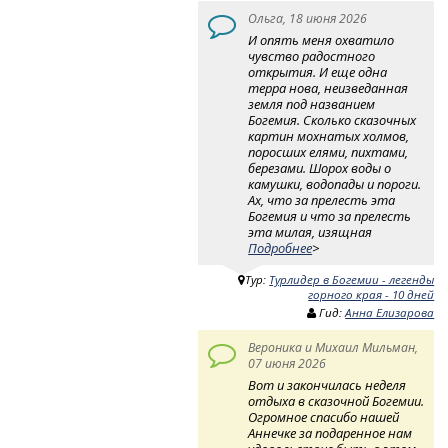
Ольга, 18 июня 2026
И опять меня охватило
чувство радостного
открытия. И еще одна
терра нова, неизведанная
земля под названием
Богемия. Сколько сказочных
картин мохнатых холмов,
поросших елями, пихтами,
березами. Шорох воды о
камушки, водопады и пороги.
Ах, что за прелесть эта
Богемия и что за прелесть
эта милая, изящная
Подробнее
>
Тур:
Турлидер в Богемии - легенды
горного края - 10 дней
Гид:
Анна Елизарова
Вероника и Михаил Мильман,
07 июня 2026
Вот и закончилась неделя
отдыха в сказочной Богемии.
Огромное спасибо нашей
Аннечке за подаренное нам