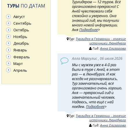
Турлидером — 12 туров. Всё
ТУРЫ
ПО ДАТАМ
организовано прекрасно! С
Аней чувствовали себя
спокойно и уверенно. Она
Август
знающий гид, мы получили
Сентябрь
много новой информации.
Аня
Подробнее
>
Октябрь
Ноябрь
Тур:
Турлидер в Германии - горячие
Декабрь
источники Люнебурга
Гид:
Анна Елизарова
Январь
Февраль
Алла Маргулис , 06 июля 2026
Март
Мы с мужем уже в 4-й раз
были в туре с Аней, в этот
Апрель
раз — в Люнебурге. И как
всегда не разочаровались.
Тур замечательный, всё
организовано очень хорошо.
Аня — прекрасный гид и
замечательный человек.
Надеюсь, что ещё с ней
поедем.
Подробнее
>
Тур:
Турлидер в Германии - горячие
источники Люнебурга
Гид:
Анна Елизарова