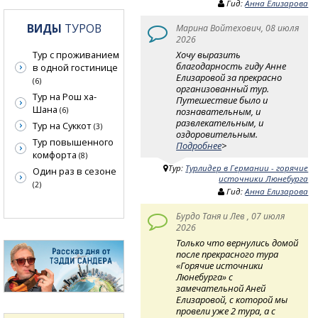
Гид:
Анна Елизарова
ВИДЫ
ТУРОВ
Марина Войтехович, 08 июля
2026
Хочу выразить
Тур с проживанием
благодарность гиду Анне
в одной гостинице
Елизаровой за прекрасно
(6)
организованный тур.
Тур на Рош ха-
Путешествие было и
Шана
познавательным, и
(6)
развлекательным, и
Тур на Суккот
(3)
оздоровительным.
Тур повышенного
Подробнее
>
комфорта
(8)
Тур:
Турлидер в Германии - горячие
Один раз в сезоне
источники Люнебурга
(2)
Гид:
Анна Елизарова
Бурдо Таня и Лев , 07 июля
2026
Только что вернулись домой
после прекрасного тура
«Горячие источники
Люнебурга» с
замечательной Аней
Елизаровой, с которой мы
провели уже 2 тура, а с