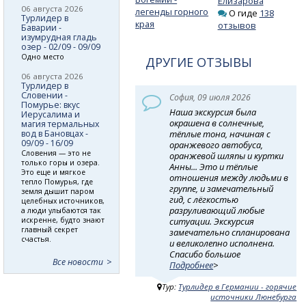
Елизарова
06 августа 2026
легенды горного
О гиде
138
Турлидер в
края
отзывов
Баварии -
изумрудная гладь
озер - 02/09 - 09/09
Одно место
ДРУГИЕ ОТЗЫВЫ
06 августа 2026
Турлидер в
Словении -
София, 09 июля 2026
Помурье: вкус
Наша экскурсия была
Иерусалима и
окрашена в солнечные,
магия термальных
вод в Бановцах -
тёплые тона, начиная с
09/09 - 16/09
оранжевого автобуса,
Словения — это не
оранжевой шляпы и куртки
только горы и озера.
Анны... Это и тёплые
Это еще и мягкое
отношения между людьми в
тепло Помурья, где
группе, и замечательный
земля дышит паром
гид, с лёгкостью
целебных источников,
разруливающий любые
а люди улыбаются так
искренне, будто знают
ситуации. Экскурсия
главный секрет
замечательно спланирована
счастья.
и великолепно исполнена.
Спасибо большое
Все новости
Подробнее
>
Тур:
Турлидер в Германии - горячие
источники Люнебурга