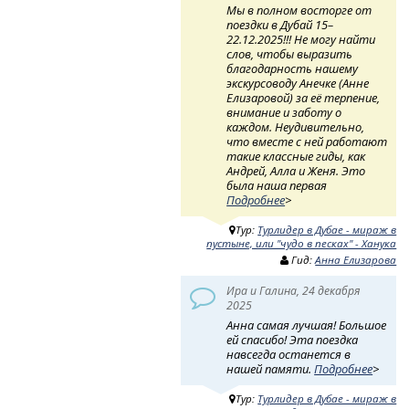
Мы в полном восторге от
поездки в Дубай 15–
22.12.2025!!! Не могу найти
слов, чтобы выразить
благодарность нашему
экскурсоводу Анечке (Анне
Елизаровой) за её терпение,
внимание и заботу о
каждом. Неудивительно,
что вместе с ней работают
такие классные гиды, как
Андрей, Алла и Женя. Это
была наша первая
Подробнее
>
Тур:
Турлидер в Дубае - мираж в
пустыне, или "чудо в песках" - Ханука
Гид:
Анна Елизарова
Ира и Галина, 24 декабря
2025
Анна самая лучшая! Большое
ей спасибо! Эта поездка
навсегда останется в
нашей памяти.
Подробнее
>
Тур:
Турлидер в Дубае - мираж в