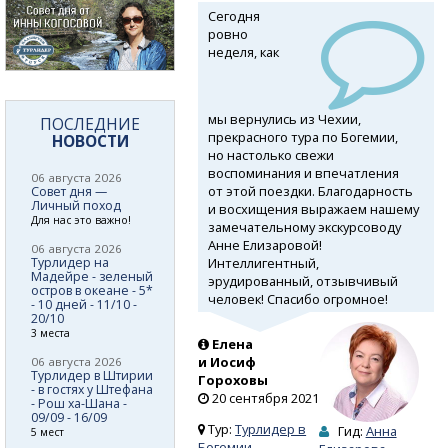
Сегодня
ровно
неделя, как
мы вернулись из Чехии,
ПОСЛЕДНИЕ
прекрасного тура по Богемии,
НОВОСТИ
но настолько свежи
воспоминания и впечатления
06 августа 2026
от этой поездки. Благодарность
Совет дня —
Личный поход
и восхищения выражаем нашему
Для нас это важно!
замечательному экскурсоводу
Анне Елизаровой!
06 августа 2026
Интеллигентный,
Турлидер на
Мадейре - зеленый
эрудированный, отзывчивый
остров в океане - 5*
человек! Спасибо огромное!
- 10 дней - 11/10 -
20/10
3 места
Елена
и Иосиф
06 августа 2026
Турлидер в Штирии
Гороховы
- в гостях у Штефана
20 сентября 2021
- Рош ха-Шана -
09/09 - 16/09
Тур:
Турлидер в
Гид:
Анна
5 мест
Богемии -