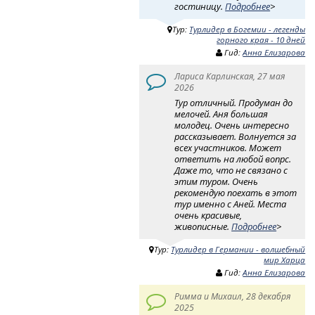
гостиницу.
Подробнее
>
Тур:
Турлидер в Богемии - легенды
горного края - 10 дней
Гид:
Анна Елизарова
Лариса Карлинская, 27 мая
2026
Тур отличный. Продуман до
мелочей. Аня большая
молодец. Очень интересно
рассказывает. Волнуется за
всех участников. Может
ответить на любой вопрс.
Даже то, что не связано с
этим туром. Очень
рекомендую поехать в этот
тур именно с Аней. Места
очень красивые,
живописные.
Подробнее
>
Тур:
Турлидер в Германии - волшебный
мир Харца
Гид:
Анна Елизарова
Римма и Михаил, 28 декабря
2025