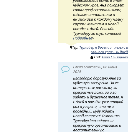
удовольствие быть в этом
чудесном крае. Аня покоряет
своим профессионализмом,
тёплым отношением и
вниманием к каждому члену
группы! Мечтаем о новой
поездке с Аней. Спасибо
Турлидеру за тур, который
Подробнее
>
Тур:
Турлидер в Богемии - легенды
горного края - 10 дней
Гид:
Анна Елизарова
Елена Бочковски, 06 июня
2026
Благодарю дорогую Аню за
чудесную экскурсию. За ее
интересные рассказы, за
прекрасные локации и за
заботу и душевное тепло. Я
с Аней в поездке уже второй
раз и уверена, что не в
последний. Буду ждать
новой встречи! Компанию
Турлидер благодарю за
прекрасную организацию и
восхитительную