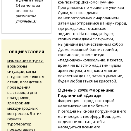
в день выезда
композитор Джакомо Пуччини.
€4 за ночь за
Прогуливаясь по мощеным улочкам
человека
Лукки, мы насладимся
(возможны
ее неповторимым очарованием.
уточнения)
Затем мы отправимся в Пизу – город,
где рождалось тосканское
зодчество. На площади Чудес,
словно сошедшей с открытки,
мы увидим величественный собор
Дуомо, изящный баптистерий и,
ОБЩИЕ УСЛОВИЯ
конечно же, знаменитую
«падающую» колокольню. Кажется,
Изменения в турах:
время не властно над этим чудом
возможны
архитектуры, и мы, как и многие
ситуации, когда
поколения до нас, затаив дыхание,
в турах заменяются
будем любоваться ее красотой.
отели, вследствие
проведения
День 5. 20/09. Флоренция:
выставок, в дни
Подлинный «Давид»
праздников,
Флоренция – город, в который
ярмарок или
невозможно не влюбиться!
международных
И сегодня мы снова погрузимся в его
конгрессов. В этих
магическую атмосферу. Ведь даже
случаях
недели не хватит, чтобы
туроператор
насладиться всеми его
предоставляет