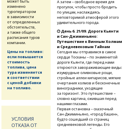
может быть
А затем – свободное время для
изменено
прогулок, чтобы просто бродить
туроператором
по улицам, наслаждаясь
в зависимости
неповторимой атмосферой этого
от определенных
удивительного города.
обстоятельств,
День 6. 21/09. Дорога Кьянти
а также общего
и Сан-Джиминьяно:
расписания туров
Путешествие к Винным Холмам
компании.
и Средневековым Тайнам
Цены на топливо:
Сегодня мы отправимся в самое
если повышается
сердце Тосканы – по знаменитой
стоимость
дороге Кьянти, где перед нами
топлива, цена
откроются завораживающие виды:
тура изменяется
изумрудные оливковые рощи,
в соответствии
стройные аллеи кипарисов, мягкие
с ценой добавки
очертания холмов и бесконечные
на топливо.
виноградники, уходящие
за горизонт. Это путешествие –
словно картина, ожившая перед
нашими глазами.
Первая остановка – сказочный
Сан-Джиминьяно,
«город башен»,
УСЛОВИЯ
будто сошедший со страниц
средневековой легенды. Его
ОТКАЗА ОТ