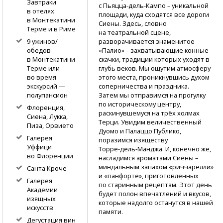
Завтраки
с Пьяцца-дель-Кампо
– уникальной
в отелях
площади, куда сходятся все дороги
в Монтекатини
Сиены. Здесь, словно
Терме и в Риме
на театральной сцене,
разворачивается знаменитое
9 ужинов/
«Палио» – захватывающие конные
обедов
скачки, традиции которых уходят в
в Монтекатини
глубь веков. Мы ощутим атмосферу
Терме или
этого места, проникнувшись духом
во время
соперничества и праздника.
экскурсий —
Затем мы отправимся на прогулку
полупансион
по историческому центру,
Флоренция,
раскинувшемуся на трёх холмах
Сиена, Лукка,
Терци. Увидим величественный
Пиза, Орвието
Дуомо и Палаццо Публико,
Галерея
поразимся изяществу
Уффици
Торре-дель-Манджа.
И, конечно же,
во Флоренции
насладимся ароматами Сиены –
миндальным запахом «риччарелли»
Санта Кроче
и «панфорте», приготовленных
Галерея
по старинным рецептам. Этот день
Академии
будет полон впечатлений и вкусов,
изящных
которые надолго останутся в нашей
искусств
памяти.
Дегустация вин