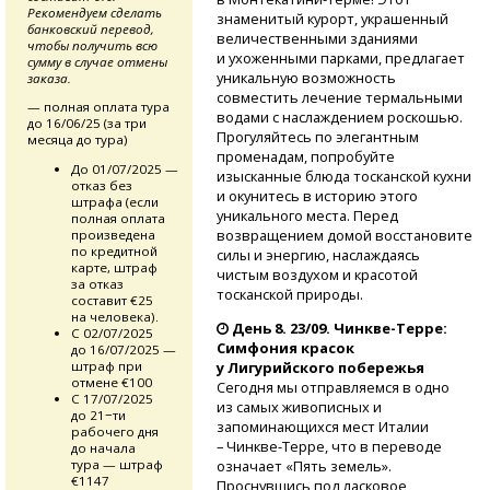
Рекомендуем сделать
знаменитый курорт, украшенный
банковский перевод,
величественными зданиями
чтобы получить всю
и ухоженными парками, предлагает
сумму в случае отмены
уникальную возможность
заказа.
совместить лечение термальными
— полная оплата тура
водами с наслаждением роскошью.
до 16/06/25 (за три
Прогуляйтесь по элегантным
месяца до тура)
променадам, попробуйте
До 01/07/2025 —
изысканные блюда тосканской кухни
отказ без
и окунитесь в историю этого
штрафа (если
уникального места. Перед
полная оплата
возвращением домой восстановите
произведена
по кредитной
силы и энергию, наслаждаясь
карте, штраф
чистым воздухом и красотой
за отказ
тосканской природы.
составит €25
на человека).
День 8. 23/09.
Чинкве-Терре:
С 02/07/2025
Симфония красок
до 16/07/2025 —
штраф при
у Лигурийского побережья
отмене €100
Сегодня мы отправляемся в одно
С 17/07/2025
из самых живописных и
до 21−ти
запоминающихся мест Италии
рабочего дня
– Чинкве-Терре,
что в переводе
до начала
тура — штраф
означает «Пять земель».
€1147
Проснувшись под ласковое