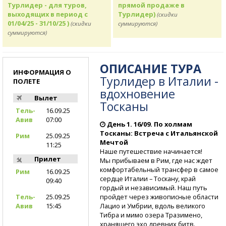
Турлидер - для туров,
прямой продаже в
выходящих в период с
Турлидер)
(скидки
01/04/25 - 31/10/25 )
(скидки
суммируются)
суммируются)
ОПИСАНИЕ ТУРА
ИНФОРМАЦИЯ О
Турлидер в Италии -
ПОЛЕТЕ
вдохновение
Вылет
Тосканы
Тель-
16.09.25
Авив
07:00
День 1. 16/09. По холмам
Тосканы: Встреча с Итальянской
Рим
25.09.25
Мечтой
11:25
Наше путешествие начинается!
Прилет
Мы прибываем в Рим, где нас ждет
комфортабельный трансфер в самое
Рим
16.09.25
сердце Италии – Тоскану, край
09:40
гордый и независимый. Наш путь
пройдет через живописные области
Тель-
25.09.25
Лацио и Умбрии, вдоль великого
Авив
15:45
Тибра и мимо озера Тразимено,
хранящего эхо древних битв.