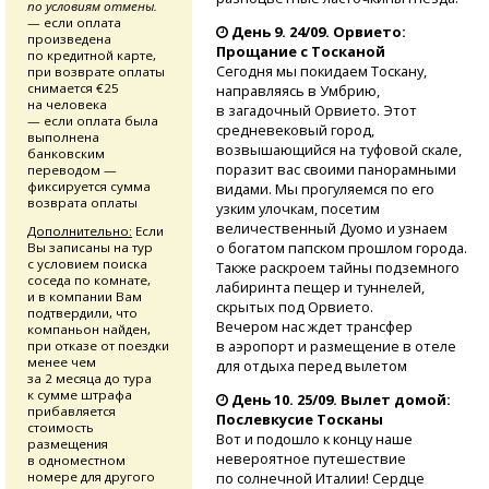
по условиям отмены.
— если оплата
День 9. 24/09. Орвието:
произведена
Прощание с Тосканой
по кредитной карте,
Сегодня мы покидаем Тоскану,
при возврате оплаты
снимается €25
направляясь в Умбрию,
на человека
в загадочный Орвието. Этот
— если оплата была
средневековый город,
выполнена
возвышающийся на туфовой скале,
банковским
поразит вас своими панорамными
переводом —
фиксируется сумма
видами. Мы прогуляемся по его
возврата оплаты
узким улочкам, посетим
величественный Дуомо и узнаем
Дополнительно:
Если
о богатом папском прошлом города.
Вы записаны на тур
с условием поиска
Также раскроем тайны подземного
соседа по комнате,
лабиринта пещер и туннелей,
и в компании Вам
скрытых под Орвието.
подтвердили, что
Вечером нас ждет трансфер
компаньон найден,
в аэропорт и размещение в отеле
при отказе от поездки
менее чем
для отдыха перед вылетом
за 2 месяца до тура
к сумме штрафа
День 10. 25/09. Вылет домой:
прибавляется
Послевкусие Тосканы
стоимость
Вот и подошло к концу наше
размещения
невероятное путешествие
в одноместном
по солнечной Италии! Сердце
номере для другого