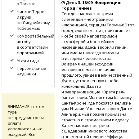
День 3. 18/09. Флоренция:
в Тоскане
Город Гениев
Чинкве Терре
Сегодня нас ждет встреча
и круиз
с легендой – неотразимой
по Лигурийскому
Флоренцией, сердцем Тосканы! Этот
побережью
город, словно магнит, притягивает
к себе своей неповторимой
Комфортабельный
атмосферой и богатейшим
автобус
наследием. Здесь творили гении,
в соответствии
чьи имена навсегда вписаны
с программой
в историю человечества.
Услуги гида
Во время нашей экскурсии
Персональные
мы прикоснемся к величию
наушники
прошлого, увидев величественный
Дуомо, устремленную в небо
колокольню Джотто
и завораживающие «Врата рая»
баптистерия. Мы посетим базилику
Санта-Кроче,
где покоятся великие
ВНИМАНИЕ: в этом
умы Италии. Узнаем историю Данте
туре
Алигьери, чья поэзия пронизана
не предусмотрена
страстью и стремлением к идеалу.
оплата
Затем нас ждет встреча
дополнительных
с шедеврами мирового искусства
экскурсий. Все
в знаменитой галерее Уффици.