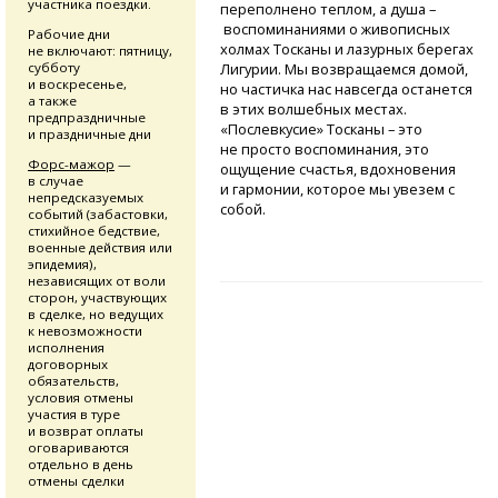
участника поездки.
переполнено теплом, а душа –
воспоминаниями о живописных
Рабочие дни
холмах Тосканы и лазурных берегах
не включают: пятницу,
субботу
Лигурии. Мы возвращаемся домой,
и воскресенье,
но частичка нас навсегда останется
а также
в этих волшебных местах.
предпраздничные
«Послевкусие» Тосканы – это
и праздничные дни
не просто воспоминания, это
Форс-мажор
—
ощущение счастья, вдохновения
в случае
и гармонии, которое мы увезем с
непредсказуемых
собой.
событий (забастовки,
стихийное бедствие,
военные действия или
эпидемия),
независящих от воли
сторон, участвующих
в сделке, но ведущих
к невозможности
исполнения
договорных
обязательств,
условия отмены
участия в туре
и возврат оплаты
оговариваются
отдельно в день
отмены сделки