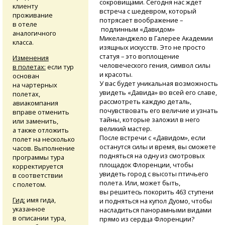
сокровищами. Сегодня нас ждет
клиенту
встреча с шедевром, который
проживание
потрясает воображение –
в отеле
подлинным «Давидом»
аналогичного
Микеланджело в Галерее Академии
класса.
изящных искусств. Это не просто
статуя – это воплощение
Изменения
человеческого гения, символ силы
в полетах:
если тур
и красоты.
основан
У вас будет уникальная возможность
на чартерных
увидеть «Давида» во всей его славе,
полетах,
рассмотреть каждую деталь,
авиакомпания
почувствовать его величие и узнать
вправе отменить
тайны, которые заложил в него
или заменить,
великий мастер.
а также отложить
После встречи с «Давидом», если
полет на несколько
останутся силы и время, вы сможете
часов. Выполнение
подняться на одну из смотровых
программы тура
площадок Флоренции, чтобы
корректируется
увидеть город с высоты птичьего
в соответствии
полета. Или, может быть,
с полетом.
вы решитесь покорить 463 ступени
Гид:
имя гида,
и подняться на купол Дуомо, чтобы
указанное
насладиться панорамными видами
в описании тура,
прямо из сердца Флоренции?