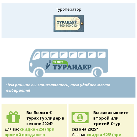
Туроператор
Чем раньше вы записываетесь, тем удобнее место
выбираете!
Вы были в €
Вы заказываете
турах Турлидер в
второй или
сезоне 2024?
третий €тур
Для вас
скидка €25! (при
сезона 2025?
прямой продаже в
Для вас
скидка €25! (при