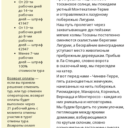
От 20−ти
тосканское солнце, мы покидаем
рабочих дней
уютный
Монтекатини-Терме
до 14−ти
и отправляемся к лазурному
рабочих
дней — штраф
побережью Лигурии.
€1947
Наш путь пролегает через
От 13−ти
захватывающие дух пейзажи:
рабочих дней
мягкие холмы Тосканы постепенно
до 8−ми
сменяются скалистыми берегами
рабочих
дней — штраф
Лигурии, а бескрайние виноградники
€2947
уступают место живописным
Менее 7−ми
прибрежным деревушкам. Прибыв
рабочих
в Ла-Специю,
словно ворота
дней — штраф
в сказочный мир, мы пересядем
100%
стоимости тура
на катер.
И вот перед нами
– Чинкве-Терре,
Возврат оплаты
—
пять разноцветных жемчужин,
если вы приняли
нанизанных на нить побережья.
решение отменить
тур, или тур отменен
Риомаджоре, Манарола, Корнилья,
оператором, возврат
Вернацца и Монтероссо – каждая из
оплаты будет
них уникальна и неповторима.
выполнен через
Мы будем бродить по узким улочкам,
21 рабочий день с
петляющим между яркими
момента отмены
участия в туре/
домиками, взбирающимися
отмены тура.
по крутым склонам, словно
Возвраты оплат
разноцветные ласточкины гнезда.