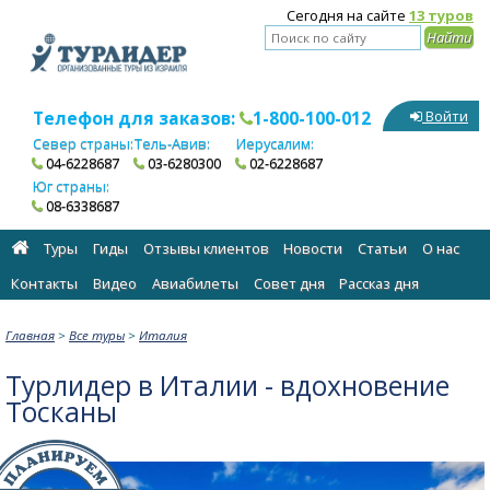
Сегодня на сайте
13 туров
Телефон для заказов:
1-800-100-012
Войти
Север страны:
Тель-Авив:
Иерусалим:
04-6228687
03-6280300
02-6228687
Юг страны:
08-6338687
Туры
Гиды
Отзывы клиентов
Новости
Статьи
О нас
Контакты
Видео
Авиабилеты
Cовет дня
Рассказ дня
Главная
>
Все туры
>
Италия
Турлидер в Италии - вдохновение
Тосканы