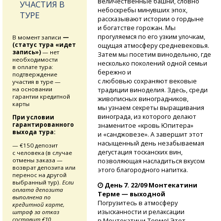
величественные башни, словно
УЧАСТИЯ В
небоскребы минувших эпох,
ТУРЕ
рассказывают истории о гордыне
и богатстве горожан. Мы
прогуляемся по его узким улочкам,
В момент записи
—
(статус тура «идет
ощущая атмосферу средневековья.
запись»)
— нет
Затем мы посетим винодельню, где
необходимости
несколько поколений одной семьи
в оплате тура:
бережно и
подтверждение
с любовью сохраняют вековые
участия в туре —
на основании
традиции виноделия. Здесь, среди
гарантии кредитной
живописных виноградников,
карты
мы узнаем секреты выращивания
винограда, из которого делают
При условии
гарантированного
знаменитое «кровь Юпитера»
выхода тура:
и «санджовезе». А завершит этот
насыщенный день незабываемая
— €150 депозит
дегустация тосканских вин,
с человека (в случае
отмены заказа —
позволяющая насладиться вкусом
возврат депозита или
этого благородного напитка.
перенос на другой
выбранный тур).
Если
День 7. 22/09 Монтекатини
оплата депозита
Терме — выходной
выполнена по
Погрузитесь в атмосферу
кредитной карте,
изысканности и релаксации
штраф за отказ
составит €10.
в Монтекатини-Терме!
Этот