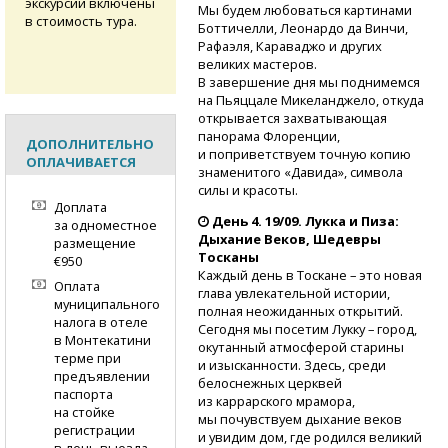
экскурсии включены
Мы будем любоваться картинами
в стоимость тура.
Боттичелли, Леонардо да Винчи,
Рафаэля, Караваджо и других
великих мастеров.
В завершение дня мы поднимемся
на Пьяццале Микеланджело, откуда
открывается захватывающая
панорама Флоренции,
ДОПОЛНИТЕЛЬНО
и поприветствуем точную копию
ОПЛАЧИВАЕТСЯ
знаменитого «Давида», символа
силы и красоты.
Доплата
День 4. 19/09. Лукка и Пиза:
за одноместное
Дыхание Веков, Шедевры
размещение
Тосканы
€950
Каждый день в Тоскане – это новая
Оплата
глава увлекательной истории,
муниципального
полная неожиданных открытий.
налога в отеле
Сегодня мы посетим Лукку – город,
в Монтекатини
окутанный атмосферой старины
терме при
и изысканности. Здесь, среди
предъявлении
белоснежных церквей
паспорта
из каррарского мрамора,
на стойке
мы почувствуем дыхание веков
регистрации
и увидим дом, где родился великий