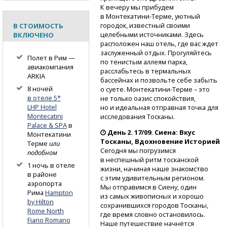
К вечеру мы прибудем
в Монтекатини-Терме,
уютный
городок, известный своими
В СТОИМОСТЬ
целебными источниками. Здесь
ВКЛЮЧЕНО
расположен наш отель, где вас ждет
заслуженный отдых. Прогуляйтесь
Полет в Рим —
по тенистым аллеям парка,
авиакомпания
расслабьтесь в термальных
ARKIA
бассейнах и позвольте себе забыть
8 ночей
о суете.
Монтекатини-Терме
– это
в отеле 5*
не только оазис спокойствия,
LHP Hotel
но и идеальная отправная точка для
Montecatini
исследования Тосканы.
Palace & SPA
в
День 2. 17/09. Сиена: Вкус
Монтекатини
Тосканы, Вдохновение Историей
Терме
или
Сегодня мы погрузимся
подобном
в неспешный ритм тосканской
1 ночь в отеле
жизни, начиная наше знакомство
в районе
с этим удивительным регионом.
аэропорта
Мы отправимся в Сиену, один
Рима
Hampton
из самых живописных и хорошо
by Hilton
сохранившихся городов Тосканы,
Rome North
где время словно остановилось.
Fiano Romano
Наше путешествие начнётся