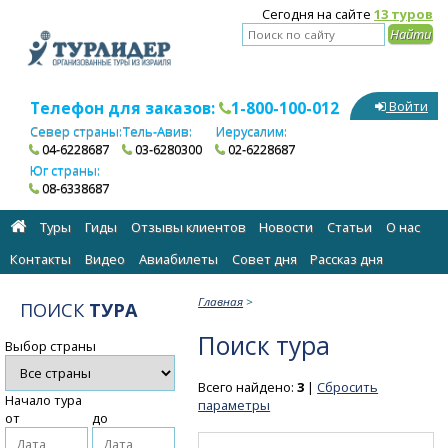
Сегодня на сайте
13 туров
Телефон для заказов:
1-800-100-012
Войти
Север страны:
Тель-Авив:
Иерусалим:
04-6228687
03-6280300
02-6228687
Юг страны:
08-6338687
Туры
Гиды
Отзывы клиентов
Новости
Статьи
О нас
Контакты
Видео
Авиабилеты
Cовет дня
Рассказ дня
Главная
>
ПОИСК
ТУРА
Поиск тура
Выбор страны
Всего найдено:
3
|
Сбросить
Начало тура
параметры
от
до