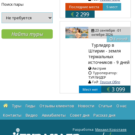
Поиск пары
Последние места
5 мест
€
2 299
23 сентября - 01
октября 2026
8 ночей
Турлидер в
Штирии - земля
термальных
источников - 9 дней
Австрия
Туроператор:
ТУРЛИДЕР
Гид:
Таисия Обер
€
3 099
Мест нет
Туры
Гиды
Отзывы клиентов
Новости
Статьи
О нас
Контакты
Видео
Авиабилеты
Cовет дня
Рассказ дня
Разработка:
Михаил Коротаев