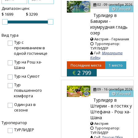
02 - 09 сентября 2026
Диапазон цен:
7 ночей
$
$
Турлидер в
Баварии -
изумрудная гладь
озер
Вид тура
Австрия - Германия
Тур с
Туроператор:
проживанием в
ТУРЛИДЕР
Гид:
Маргарита
одной гостинице
Кобец
Тур на Рош ха-
Последние места
1 место
Шана
€
2 799
Тур на Суккот
Тур
09 - 16 сентября 2026
повышенного
7 ночей
комфорта
Турлидер в
Один раз в
Штирии - в гостях у
сезоне
Штефана - Рош ха-
Шана
Туроператор
Австрия
Туроператор:
ТУРЛИДЕР
ТУРЛИДЕР
Гид:
Таисия Обер