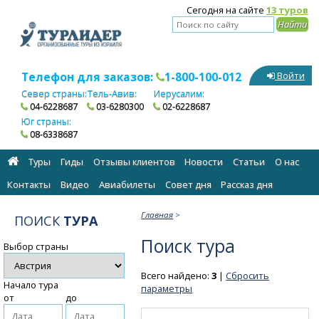
Сегодня на сайте
13 туров
Телефон для заказов:
1-800-100-012
Войти
Север страны:
Тель-Авив:
Иерусалим:
04-6228687
03-6280300
02-6228687
Юг страны:
08-6338687
Туры
Гиды
Отзывы клиентов
Новости
Статьи
О нас
Контакты
Видео
Авиабилеты
Cовет дня
Рассказ дня
Главная
>
ПОИСК
ТУРА
Поиск тура
Выбор страны
Всего найдено:
3
|
Сбросить
Начало тура
параметры
от
до