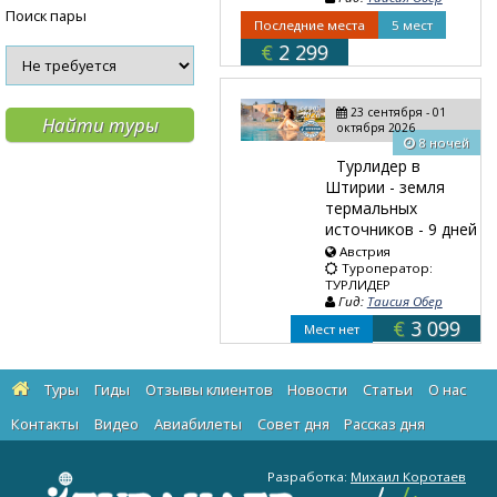
Поиск пары
Последние места
5 мест
€
2 299
23 сентября - 01
октября 2026
8 ночей
Турлидер в
Штирии - земля
термальных
источников - 9 дней
Австрия
Туроператор:
ТУРЛИДЕР
Гид:
Таисия Обер
€
3 099
Мест нет
Туры
Гиды
Отзывы клиентов
Новости
Статьи
О нас
Контакты
Видео
Авиабилеты
Cовет дня
Рассказ дня
Разработка:
Михаил Коротаев