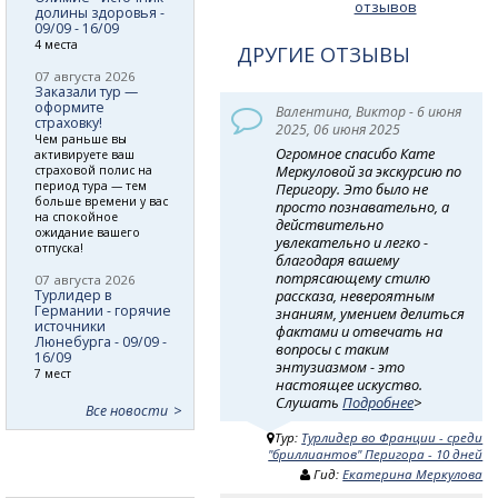
отзывов
долины здоровья -
09/09 - 16/09
4 места
ДРУГИЕ ОТЗЫВЫ
07 августа 2026
Заказали тур —
оформите
Валентина, Виктор - 6 июня
страховку!
2025, 06 июня 2025
Чем раньше вы
Огромное спасибо Кате
активируете ваш
Меркуловой за экскурсию по
страховой полис на
период тура — тем
Перигору. Это было не
больше времени у вас
просто познавательно, а
на спокойное
действительно
ожидание вашего
увлекательно и легко -
отпуска!
благодаря вашему
потрясающему стилю
07 августа 2026
Турлидер в
рассказа, невероятным
Германии - горячие
знаниям, умением делиться
источники
фактами и отвечать на
Люнебурга - 09/09 -
вопросы с таким
16/09
энтузиазмом - это
7 мест
настоящее искуство.
Слушать
Подробнее
>
Все новости
Тур:
Турлидер во Франции - среди
"бриллиантов" Перигора - 10 дней
Гид:
Екатерина Меркулова