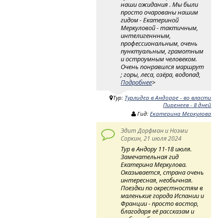
наши ожидания . Мы были
просто очарованы нашим
гидом - Екатериной
Меркуловой - тактичным,
интелигеннным,
профессиональным, очень
пунктуальным, грамотным
и остроумным человеком.
Очень понравился маршрут
; горы, леса, озёра, водопад,
Подробнее
>
Тур:
Турлидер в Андорре - во власти
Пиренеев - 8 дней
Гид:
Екатерина Меркулова
Эдит Дорфман и Ноэми
Соркин, 21 июля 2024
Тур в Андору 11-18 июля.
Замечательная гид
Екатерина Меркулова.
Оказывается, страна очень
интересная, необычная.
Поездки по окрестностям в
маленькие города Испании и
Франции - просто востор,
благодаря её рассказам и