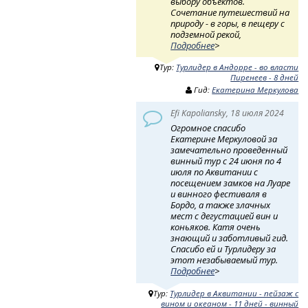
выбору объектов.
Сочетание путешествий на
природу - в горы, в пещеру с
подземной рекой,
Подробнее
>
Тур:
Турлидер в Андорре - во власти
Пиренеев - 8 дней
Гид:
Екатерина Меркулова
Efi Kapoliansky, 18 июля 2024
Огромное спасибо
Екатерине Меркуловой за
замечательно проведенный
винный тур с 24 июня по 4
июля по Аквитании с
посещением замков на Луаре
и винного фестиваля в
Бордо, а также злачных
мест с дегустацией вин и
коньяков. Катя очень
знающий и заботливый гид.
Спасибо ей и Турлидеру за
этот незабываемый тур.
Подробнее
>
Тур:
Турлидер в Аквитании - пейзаж с
вином и океаном - 11 дней - винный