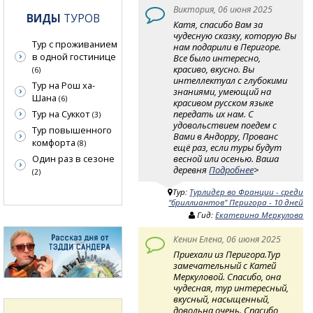
Виктория, 06 июня 2025
ВИДЫ
ТУРОВ
Катя, спасибо Вам за
чудесную сказку, которую Вы
Тур с проживанием
нам подарили в Перигоре.
в одной гостинице
Все было интересно,
красиво, вкусно. Вы
(6)
интеллектуал с глубокими
Тур на Рош ха-
знаниями, умеющий на
Шана
(6)
красивом русском языке
передать их нам. С
Тур на Суккот
(3)
удовольствием поедем с
Тур повышенного
Вами в Андорру, Прованс
комфорта
(8)
ещё раз, если туры будут
весной или осенью. Ваша
Один раз в сезоне
деревня
Подробнее
>
(2)
Тур:
Турлидер во Франции - среди
"бриллиантов" Перигора - 10 дней
Гид:
Екатерина Меркулова
Кенин Елена, 06 июня 2025
Приехали из Перигора.Тур
замечательный с Катей
Меркуловой. Спасибо, она
чудесная, тур интересный,
вкусный, насыщенный,
довольна очень. Спасибо