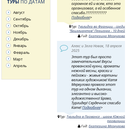
ТУРЫ
ПО ДАТАМ
огромное ей и всем, кто это
организовал, а ей особенное
Август
спасибо.????????????
Подробнее
>
Сентябрь
Октябрь
Тур:
Турлидер во Франции - среди
"бриллиантов" Перигора - 10 дней
Ноябрь
Гид:
Екатерина Меркулова
Декабрь
Январь
Алекс и Элла Новак, 18 апреля
2025
Февраль
Этот тур был просто
Март
замечательным! Вкусы
Апрель
прованской кухни, ароматы
нежной весны, краски и
пейзажи - живые картины
великих художников! Катя
Меркулова провела этот
тур на одном дыхании,
элегантно и высоко-
художественно! Браво,
Турлидер! Сердечное спасибо
Кате!
Подробнее
>
Тур:
Турлидер в Провансе - шарм Южной
провинции
Гид:
Екатерина Меркулова