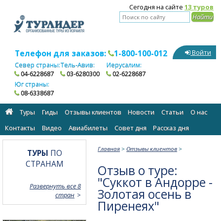
Сегодня на сайте
13 туров
Телефон для заказов:
1-800-100-012
Войти
Север страны:
Тель-Авив:
Иерусалим:
04-6228687
03-6280300
02-6228687
Юг страны:
08-6338687
Туры
Гиды
Отзывы клиентов
Новости
Статьи
О нас
Контакты
Видео
Авиабилеты
Cовет дня
Рассказ дня
Главная
>
Отзывы клиентов
>
ТУРЫ
ПО
СТРАНАМ
Отзыв о туре:
"Суккот в Андорре -
Развернуть все 8
Золотая осень в
стран
Пиренеях"