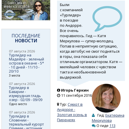
Были
с компанией
«Турлидер»
в поездке
по Андорре.
Все очень
ПОСЛЕДНИЕ
понравилось. Гид — Катя
НОВОСТИ
Меркулова —
супер-молодец.
Попав в неприятную ситуацию,
когда автобус не смог подняться
07 августа 2026
Турлидер на
в горы, она показала себя
Мадейре - зеленый
отличным организатором. Катя —
остров в океане - 5*
милейший человек с чувством
- 10 дней - 11/10 -
20/10
такта и необыкновенной
3 места
выдержкой.
07 августа 2026
Турлидер в
Игорь Геркин
Баварии -
11 сентября 2016
изумрудная гладь
озер - 02/09 - 09/09
Тур:
Суккот в
Одно место
Андорре -
07 августа 2026
Золотая осень в
Гид:
Екатерина
Турлидер в
Пиренеях
Словении -
Меркулова
термальный курорт
О гиде
113
Олимие - источник