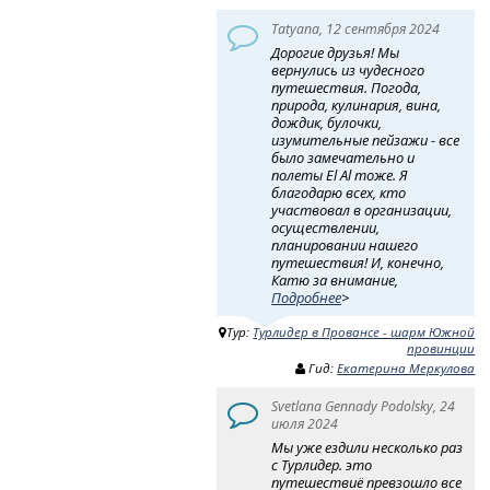
Tatyana, 12 сентября 2024
Дорогие друзья! Мы
вернулись из чудесного
путешествия. Погода,
природа, кулинария, вина,
дождик, булочки,
изумительные пейзажи - все
было замечательно и
полеты El Al тоже. Я
благодарю всех, кто
участвовал в организации,
осуществлении,
планировании нашего
путешествия! И, конечно,
Катю за внимание,
Подробнее
>
Тур:
Турлидер в Провансе - шарм Южной
провинции
Гид:
Екатерина Меркулова
Svetlana Gennady Podolsky, 24
июля 2024
Мы уже ездили несколько раз
с Турлидер. это
путешествиё превзошло все