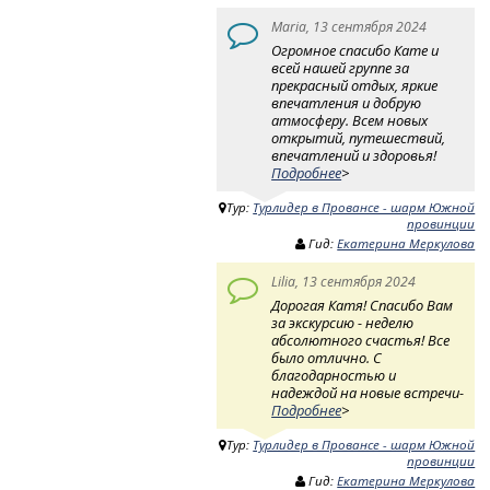
Maria, 13 сентября 2024
Огромное спасибо Кате и
всей нашей группе за
прекрасный отдых, яркие
впечатления и добрую
атмосферу. Всем новых
открытий, путешествий,
впечатлений и здоровья!
Подробнее
>
Тур:
Турлидер в Провансе - шарм Южной
провинции
Гид:
Екатерина Меркулова
Lilia, 13 сентября 2024
Дорогая Катя! Спасибо Вам
за экскурсию - неделю
абсолютного счастья! Все
было отлично. С
благодарностью и
надеждой на новые встречи-
Подробнее
>
Тур:
Турлидер в Провансе - шарм Южной
провинции
Гид:
Екатерина Меркулова