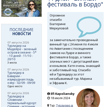
фестиваль в Бордо"
Огромное
спасибо
Екатерине
Меркуловой
ПОСЛЕДНИЕ
НОВОСТИ
за замечательно проведенный
07 августа 2026
винный тур с 24 июня по 4 июля
Турлидер на
по Аквитании с посещением
Мадейре - зеленый
остров в океане - 5*
замков на Луаре и винного
- 10 дней - 11/10 -
фестиваля в Бордо, а также
20/10
злачных мест с дегустацией вин
3 места
и коньяков. Катя очень знающий
07 августа 2026
и заботливый гид. Спасибо
Турлидер в
ей и Турлидеру за этот
Баварии -
незабываемый тур. Марина
изумрудная гладь
и Эфраим К.
озер - 02/09 - 09/09
Одно место
07 августа 2026
Efi Kapoliansky
Турлидер в
18 июля 2024
Словении -
термальный курорт
Тур:
Турлидер в
Олимие - источник