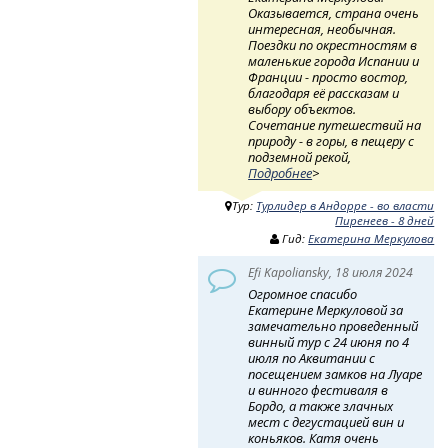
Оказывается, страна очень
интересная, необычная.
Поездки по окрестностям в
маленькие города Испании и
Франции - просто востор,
благодаря её рассказам и
выбору объектов.
Сочетание путешествий на
природу - в горы, в пещеру с
подземной рекой,
Подробнее
>
Тур:
Турлидер в Андорре - во власти
Пиренеев - 8 дней
Гид:
Екатерина Меркулова
Efi Kapoliansky, 18 июля 2024
Огромное спасибо
Екатерине Меркуловой за
замечательно проведенный
винный тур с 24 июня по 4
июля по Аквитании с
посещением замков на Луаре
и винного фестиваля в
Бордо, а также злачных
мест с дегустацией вин и
коньяков. Катя очень