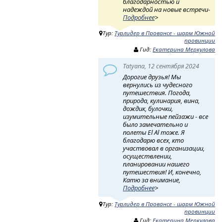
благодарностью и
надеждой на новые встречи-
Подробнее
>
Тур:
Турлидер в Провансе - шарм Южной
провинции
Гид:
Екатерина Меркулова
Tatyana, 12 сентября 2024
Дорогие друзья! Мы
вернулись из чудесного
путешествия. Погода,
природа, кулинария, вина,
дождик, булочки,
изумительные пейзажи - все
было замечательно и
полеты El Al тоже. Я
благодарю всех, кто
участвовал в организации,
осуществлении,
планировании нашего
путешествия! И, конечно,
Катю за внимание,
Подробнее
>
Тур:
Турлидер в Провансе - шарм Южной
провинции
Гид:
Екатерина Меркулова