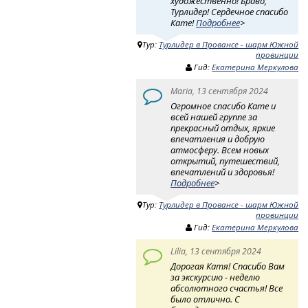
художественно! Браво,
Турлидер! Сердечное спасибо
Кате!
Подробнее
>
Тур:
Турлидер в Провансе - шарм Южной
провинции
Гид:
Екатерина Меркулова
Maria, 13 сентября 2024
Огромное спасибо Кате и
всей нашей группе за
прекрасный отдых, яркие
впечатления и добрую
атмосферу. Всем новых
открытий, путешествий,
впечатлений и здоровья!
Подробнее
>
Тур:
Турлидер в Провансе - шарм Южной
провинции
Гид:
Екатерина Меркулова
Lilia, 13 сентября 2024
Дорогая Катя! Спасибо Вам
за экскурсию - неделю
абсолютного счастья! Все
было отлично. С