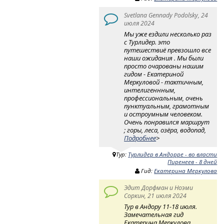
Svetlana Gennady Podolsky, 24
июля 2024
Мы уже ездили несколько раз
с Турлидер. это
путешествиё превзошло все
наши ожидания . Мы были
просто очарованы нашим
гидом - Екатериной
Меркуловой - тактичным,
интелигеннным,
профессиональным, очень
пунктуальным, грамотным
и остроумным человеком.
Очень понравился маршрут
; горы, леса, озёра, водопад,
Подробнее
>
Тур:
Турлидер в Андорре - во власти
Пиренеев - 8 дней
Гид:
Екатерина Меркулова
Эдит Дорфман и Ноэми
Соркин, 21 июля 2024
Тур в Андору 11-18 июля.
Замечательная гид
Екатерина Меркулова.