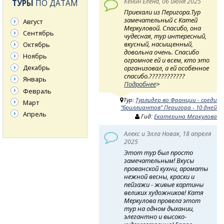
Кенин Елена, 06 июня 2025
ТУРЫ
ПО ДАТАМ
Приехали из Перигора.Тур
замечательный с Катей
Август
Меркуловой. Спасибо, она
Сентябрь
чудесная, тур интересный,
вкусный, насыщенный,
Октябрь
довольна очень. Спасибо
Ноябрь
огромное ей и всем, кто это
Декабрь
организовал, а ей особенное
спасибо.????????????
Январь
Подробнее
>
Февраль
Тур:
Турлидер во Франции - среди
Март
"бриллиантов" Перигора - 10 дней
Апрель
Гид:
Екатерина Меркулова
Алекс и Элла Новак, 18 апреля
2025
Этот тур был просто
замечательным! Вкусы
прованской кухни, ароматы
нежной весны, краски и
пейзажи - живые картины
великих художников! Катя
Меркулова провела этот
тур на одном дыхании,
элегантно и высоко-