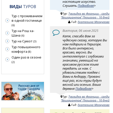
настоящее искуство.
Слушать
Подробнее
>
ВИДЫ
ТУРОВ
Тур:
Турлидер во Франции - среди
Тур с проживанием
"бриллиантов" Перигора - 10 дней
в одной гостинице
Гид:
Екатерина Меркулова
(6)
Виктория, 06 июня 2025
Тур на Рош ха-
Шана
Катя, спасибо Вам за
(6)
чудесную сказку, которую Вы
Тур на Суккот
(3)
нам подарили в Перигоре.
Тур повышенного
Все было интересно,
комфорта
красиво, вкусно. Вы
(8)
интеллектуал с глубокими
Один раз в сезоне
знаниями, умеющий на
(2)
красивом русском языке
передать их нам. С
удовольствием поедем с
Вами в Андорру, Прованс
ещё раз, если туры будут
весной или осенью. Ваша
деревня
Подробнее
>
Тур:
Турлидер во Франции - среди
"бриллиантов" Перигора - 10 дней
Гид:
Екатерина Меркулова