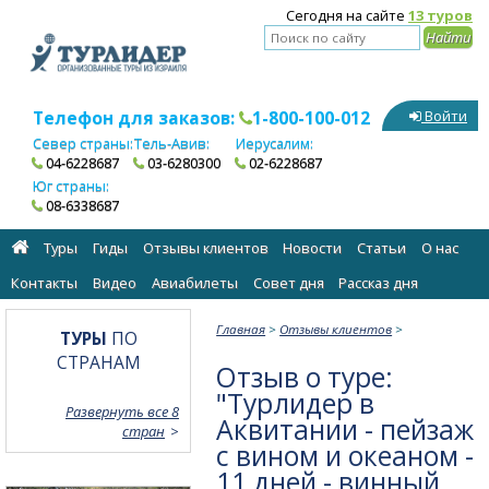
Сегодня на сайте
13 туров
Телефон для заказов:
1-800-100-012
Войти
Север страны:
Тель-Авив:
Иерусалим:
04-6228687
03-6280300
02-6228687
Юг страны:
08-6338687
Туры
Гиды
Отзывы клиентов
Новости
Статьи
О нас
Контакты
Видео
Авиабилеты
Cовет дня
Рассказ дня
Главная
>
Отзывы клиентов
>
ТУРЫ
ПО
СТРАНАМ
Отзыв о туре:
"Турлидер в
Развернуть все 8
Аквитании - пейзаж
стран
с вином и океаном -
11 дней - винный