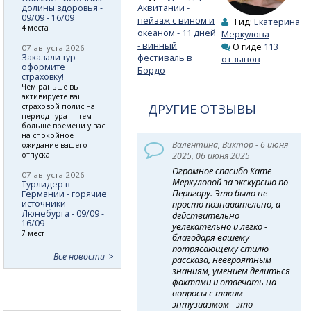
Аквитании -
долины здоровья -
09/09 - 16/09
пейзаж с вином и
Гид:
Екатерина
4 места
океаном - 11 дней
Меркулова
- винный
О гиде
113
07 августа 2026
Заказали тур —
фестиваль в
отзывов
оформите
Бордо
страховку!
Чем раньше вы
активируете ваш
ДРУГИЕ ОТЗЫВЫ
страховой полис на
период тура — тем
больше времени у вас
на спокойное
Валентина, Виктор - 6 июня
ожидание вашего
отпуска!
2025, 06 июня 2025
Огромное спасибо Кате
07 августа 2026
Меркуловой за экскурсию по
Турлидер в
Перигору. Это было не
Германии - горячие
источники
просто познавательно, а
Люнебурга - 09/09 -
действительно
16/09
увлекательно и легко -
7 мест
благодаря вашему
потрясающему стилю
Все новости
рассказа, невероятным
знаниям, умением делиться
фактами и отвечать на
вопросы с таким
энтузиазмом - это