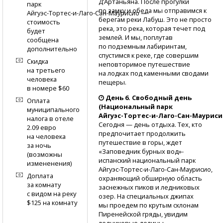
Д’Артаньяна. После прогулки
парк
по замку и обеда мы отправимся к
Айгуэс-Тортес-и-Лаго-Сан-Маурисио
—
берегам реки Лабуш. Это не просто
стоимость
река, это река, которая течет под
будет
землей. И мы, поплутав
сообщена
по подземным лабиринтам,
дополнительно
спустимся к реке, где совершим
Скидка
неповторимое путешествие
на третьего
на лодках под каменными сводами
человека
пещеры.
в номере $60
День 6. Свободный день
Оплата
(Национальный парк
муниципального
Айгуэс-Тортес-и-Лаго-Сан-Мауриси
налога в отеле
Сегодня — день отдыха. Тех, кто
2.09 евро
предпочитает продолжить
на человека
путешествие в горы, ждет
за ночь
«Заповедник бурных вод»-
(возможны
испанский национальный парк
измененения)
Айгуэс-Тортес-и-Лаго-Сан-Маурисио,
Доплата
охраняющий обширную область
за комнату
заснежных пиков и ледниковых
с видом на реку
озер. На специальных джипах
$125 на комнату
мы проедем по крутым склонам
Пиренейской гряды, увидим