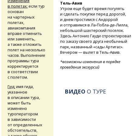
Изменения
Тель-Авив
в полетах:
если тур
Утром еще будет время погулять
основан
и сделать покупки перед дорогой,
на чартерных
и днем простимся с Андоррой
полетах,
и отправимся
в Ла-Побла-де-Лилла,
авиакомпания
небольшой шахтерский поселок.
вправе отменить
Здесь Антонио Гауди спроектировал
или заменить,
по заказу своего друга необычный
а также отложить
парк, названный «сады Артигас».
полет на несколько
Вечером — вылет в Тель-Авив.
часов. Выполнение
программы тура
*возможны изменения в порядке
корректируется
проведения экскурсий
в соответствии
с полетом.
Гид:
имя гида,
ВИДЕО
О ТУРЕ
указанное
в описании тура,
может быть
изменено
туроператором
в зависимости
от определенных
обстоятельств,
а также общего