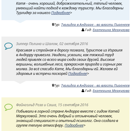
Катя - очень хороший, доброжелательный, тёплый человек,
умеющий найти подход к каждому туристу. Мы благодарны
Турлидер за нашего
Подробнее
>
Тур:
Турлидер в Андорре - во власти Пиренеев
Гид:
Екатерина Меркулова
Зиппер Полина и Шалом, 02 октября 2016
Красивая и стройная в дорогу позвала, Туристов из Израиля
в Андорру привезла. Увидели, усвоили, как тяжкий труд
людей привлёк со всего мира сюда своих друзей. Высокие
вершины, волшебные леса, прекрасная природа и горных рек
молва. За всё спасибо Кате, Мы благодарны ей. Желаем ей
здоровья и встречи поскорей
Подробнее
>
Тур:
Турлидер в Андорре - во власти Пиренеев
Гид:
Екатерина Меркулова
Файнгольд Роза и Саша, 15 сентября 2016
Побывали в горной стране Андорра вместе с гидом Катей
Меркуловой. Это очень добрый и отзывчивый человек,
знающий специалист и опытный психолог. Она создала в
группе теплую атмосферу.
Подробнее
>