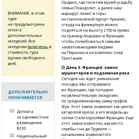
Ордино, где посетим
музей-усадьбу
семьи Пландолит, а далее наш
ВНИМАНИЕ: в этом
маршрут лежит в горы
туре
на горнолыжный курорт Аркалис,
не предусмотрена
откуда на фуникулере можно
оплата
подняться на высоту 2700 м прямо
дополнительных
на границу Андорры и Франции,
экскурсий. Все
чтобы полюбоваться самыми
экскурсии
включены
в
захватывающими видами
стоимость тура
на Пиренеи и на комплекс озер
(кроме свободного
Тристания.
дня).
День 5. Франция: замок
мушкетеров и подземная река
Сегодня нас ждет уникальная
поездка. Мы отправимся
во Францию, где попадем
ДОПОЛНИТЕЛЬНО
на увлекательную экскурсию
ОПЛАЧИВАЕТСЯ
по средневековому замку графов
Фуа. Этот замок знаменит как центр
Доплата
катарской ереси, а его владельцы
за одноместное
затем стали королями Франции. Еще
размещение
этот замок известен, как место
$230
службы
г-на
де Трувиля —
начальника знаменитого
Национальный