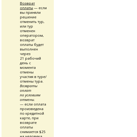
Возврат
оплаты
— если
вы приняли
решение
отменить тур,
или тур
отменен
оператором,
возврат
оплаты будет
выполнен
через
21 рабочий
день с
момента
отмены
участия в туре/
отмены тура.
Возвраты
оплат
по условиям
отмены.
— если оплата
произведена
по кредитной
карте, при
возврате
оплаты
снимается $25
на человека