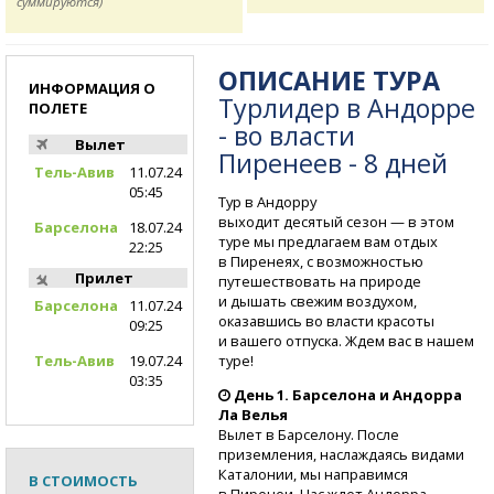
суммируются)
ОПИСАНИЕ ТУРА
ИНФОРМАЦИЯ О
Турлидер в Андорре
ПОЛЕТЕ
- во власти
Вылет
Пиренеев - 8 дней
Тель-Авив
11.07.24
05:45
Тур в Андорру
выходит десятый сезон — в этом
Барселона
18.07.24
туре мы предлагаем вам отдых
22:25
в Пиренеях, с возможностью
Прилет
путешествовать на природе
и дышать свежим воздухом,
Барселона
11.07.24
оказавшись во власти красоты
09:25
и вашего отпуска. Ждем вас в нашем
туре!
Тель-Авив
19.07.24
03:35
День 1. Барселона и Андорра
Ла Велья
Вылет в Барселону. После
приземления, наслаждаясь видами
Каталонии, мы направимся
В СТОИМОСТЬ
в Пиренеи. Нас ждет Андорра