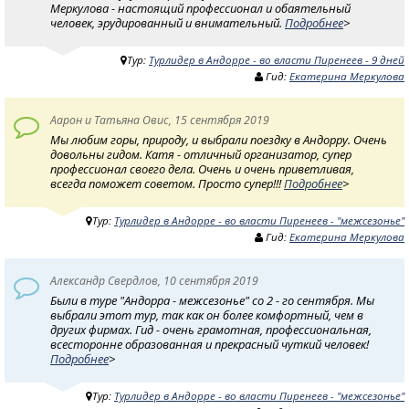
Меркулова - настоящий профессионал и обаятельный
человек, эрудированный и внимательный.
Подробнее
>
Тур:
Турлидер в Андорре - во власти Пиренеев - 9 дней
Гид:
Екатерина Меркулова
Аарон и Татьяна Овис, 15 сентября 2019
Мы любим горы, природу, и выбрали поездку в Андорру. Очень
довольны гидом. Катя - отличный организатор, супер
профессионал своего дела. Очень и очень приветливая,
всегда поможет советом. Просто супер!!!
Подробнее
>
Тур:
Турлидер в Андорре - во власти Пиренеев - "межсезонье"
Гид:
Екатерина Меркулова
Александр Свердлов, 10 сентября 2019
Были в туре "Андорра - межсезонье" со 2 - го сентября. Мы
выбрали этот тур, так как он более комфортный, чем в
других фирмах. Гид - очень грамотная, профессиональная,
всесторонне образованная и прекрасный чуткий человек!
Подробнее
>
Тур:
Турлидер в Андорре - во власти Пиренеев - "межсезонье"