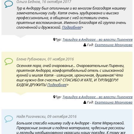
Ольга Беднов, 16 октября 2017
Тур в Андорру был отличным и во многом благодаря нашему
замечательному гиду. Катя очень эрудирована и высоко
профессиональна, а общение с ней оставили очень
приятные воспоминания. Именно благодаря ей группа очень
сплочённой и дружеской.
Подробнее
>
Тур:
Турлидер в Андорре - во власти Пиренеев
Гид:
Екатерина Меркулова
Eлена Рубанович, 01 ноября 2016
Осенняя пора, очей очарованье... Очаровательные Пиренеи,
приятная Андорра, комфортабельный отель с изысканной
кухней и милая Катя - изящная, ироничная, душевная! Что
еще нужно для счастья? CПАСИБО И КАТЕ, И ТУРЛИДЕРУ!
БУДЕМ ДРУЖИТЬ!
Подробнее
>
Тур:
Турлидер в Андорре - во власти Пиренеев
Гид:
Екатерина Меркулова
Надя Рогачевски, 09 октября 2016
Большое спасибо нашему гиду в Андорре - Кате Меркуловой.
Прекрасные знания и подача материала, чудесные рассказы
и легенды необыкновенно украсили нашу поездку. К тому же