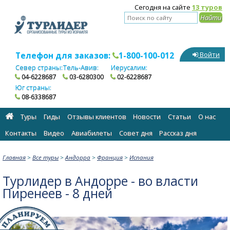
Сегодня на сайте
13 туров
Телефон для заказов:
1-800-100-012
Войти
Север страны:
Тель-Авив:
Иерусалим:
04-6228687
03-6280300
02-6228687
Юг страны:
08-6338687
Туры
Гиды
Отзывы клиентов
Новости
Статьи
О нас
Контакты
Видео
Авиабилеты
Cовет дня
Рассказ дня
Главная
>
Все туры
>
Андорра
>
Франция
>
Испания
Турлидер в Андорре - во власти
Пиренеев - 8 дней