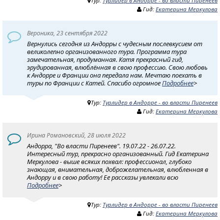
Тур:
Турлидер в Андорре - во власти Пиренеев
Гид:
Екатерина Меркулова
Вероника, 23 сентября 2022
Вернулись сегодня из Андорры с чудесным послевкусием от
великолепно организованного тура. Программа тура
замечательная, продуманная. Катя прекрасный гид,
эрудированная, влюблённая в свою профессию. Свою любовь
к Андорре и Франции она передала нам. Мечтаю поехать в
туры по Франции с Катей. Спасибо огромное
Подробнее
>
Тур:
Турлидер в Андорре - во власти Пиренеев
Гид:
Екатерина Меркулова
Ирина Романовский, 28 июля 2022
Андорра, "Во власти Пиренеев". 19.07.22 - 26.07.22.
Интересный тур, прекрасно организованный. Гид Екатерина
Меркулова - выше всяких похвал: профессионал, глубоко
знающая, внимательная, доброжелательная, влюбленная в
Андорру и в свою работу! Ее рассказы увлекали всю
Подробнее
>
Тур:
Турлидер в Андорре - во власти Пиренеев
Гид:
Екатерина Меркулова