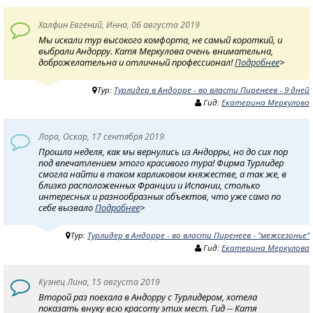
Халфин Евгений, Инна, 06 августа 2019
Мы искали тур высокого комфорта, не самый короткий, и
выбрали Андорру. Катя Меркулова очень внимательна,
доброжелательна и отличный профессионал!
Подробнее
>
Тур:
Турлидер в Андорре - во власти Пиренеев - 9 дней
Гид:
Екатерина Меркулова
Лора, Оскар, 17 сентября 2019
Прошла неделя, как мы вернулись из Андорры, но до сих пор
под впечатлением этого красивого тура! Фирма Турлидер
смогла найти в таком карликовом княжестве, а так же, в
близко расположенных Франции и Испании, столько
интересных и разнообразных объектов, что уже само по
себе вызвало
Подробнее
>
Тур:
Турлидер в Андорре - во власти Пиренеев - "межсезонье"
Гид:
Екатерина Меркулова
Кузнец Лина, 15 августа 2019
Второй раз поехала в Андорру с Турлидером, хотела
показать внуку всю красоту этих мест. Гид -- Катя