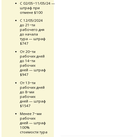
С 02/05−11/05/24 —
штраф при
отмене $100
С 12/05/2024
до 21−ти
рабочего дня
до начала
тура — штраф
$747
От 20−ти
рабочих дней
до 14−ти
рабочих
дней — штраф
$947
От 13−ти
рабочих дней
до 8−ми
рабочих
дней — штраф
$1547
Менее 7−ми
рабочих
дней — штраф
100%
стоимости тура