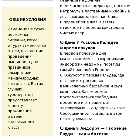
ледниковые долины
и бесчисленные водопады, посетим
нетронутые лиственные и хвойные
леса, высокогорные пастбища
ОБЩИЕ УСЛОВИЯ
и пиренейские луга, а затем
отдохнем на берегах кристально
Изменения в турах:
чистых озер.
возможны
ситуации, когда
День 7. Роскошь Кальдеа
в турах заменяются
и время покупок
отели, вследствие
В первой половине дня
проведения
мы познакомимся с сокровищами
выставок, в дни
андоррских недр – мы посетим
праздников,
самый большой в Европе
ярмарок или
СПА-курорт
и термы Кальдеа, где
международных
насладимся роскошью
конгрессов. В этих
великолепных бассейнов и саун
случаях
комплекса. Затем можно
туроператор
воспользоваться свободным
предоставляет
временем и отправиться
клиенту
за покупками — Андорра, как зона
проживание
беспошлинной торговли, в этом
в отеле
плане уникальна.
аналогичного
класса.
День 8. Андорра — Творение
Гауди — сады Артигас —