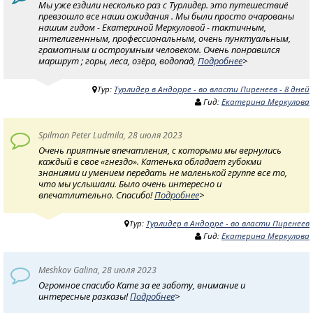
Мы уже ездили несколько раз с Турлидер. это путешествиё
превзошло все наши ожидания . Мы были просто очарованы
нашим гидом - Екатериной Меркуловой - тактичным,
интелигеннным, профессиональным, очень пунктуальным,
грамотным и остроумным человеком. Очень понравился
маршрут ; горы, леса, озёра, водопад,
Подробнее
>
Тур:
Турлидер в Андорре - во власти Пиренеев - 8 дней
Гид:
Екатерина Меркулова
Spilman Peter Ludmila, 28 июля 2023
Очень приятные впечатления, с которыми мы вернулись
каждый в свое «гнездо». Катенька обладает губокми
знаниями и умением передать не маленькой группе все то,
что мы услышали. Было очень интересно и
впечатлительно. Спасибо!
Подробнее
>
Тур:
Турлидер в Андорре - во власти Пиренеев
Гид:
Екатерина Меркулова
Meshkov Galina, 28 июля 2023
Огромное спасибо Кате за ее заботу, внимание и
интересные разказы!
Подробнее
>