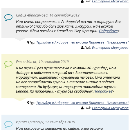
Гид:
Екатерина Меркулова
София Абросимова, 14 сентября 2019
Нам очень понравилось в Андорре! И место, и маршрут. Все
отлично! Спасибо большое Кате. Экскурсии на высоком
уровне. Ждем поездок с Катей по Югу Франции.
Подробнее
>
Тур:
Турлидер в Андорре - во власти Пиренеев - "межсезонье"
Гид:
Екатерина Меркулова
Елена Масис, 10 сентября 2019
Я не первый раз путешествую с компанией Турлидер, но в
Андорре я побывала в первый раз. Заинтересовалась
маршрутом. Екатерина - душевный человек. Она отвечала
на все потребности группы. Отличное знание и подача
материала. На будущее, интересуют новогодние туры в
Европе. Из пожеланий - туры без свободных
Подробнее
>
Тур:
Турлидер в Андорре - во власти Пиренеев - "межсезонье"
Гид:
Екатерина Меркулова
Ирина Криворук, 12 сентября 2019
Нам понравился маршрут на сайте, и мы решили