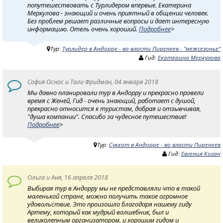
попутешествовать с Турлидером впервые. Екатерина
Меркулова - знающий и очень приятный в общении человек.
Без проблем решает различные вопросы и дает интересную
информацию. Отель очень хороший.
Подробнее
>
Тур:
Турлидер в Андорре - во власти Пиренеев - "межсезонье"
Гид:
Екатерина Меркулова
София Оснос и Тали Фридман, 04 января 2018
Мы давно планировали тур в Андорру и прекрасно провели
время с Женей, Гид - очень знающий, работает с душой,
прекрасно относится к туристам, добрая и отзывчивая,
"душа компании". Спасибо за чудесное путешествие!
Подробнее
>
Тур:
Суккот в Андорре - во власти Пиренеев
Гид:
Евгения Коган
Ольга и Аня, 16 апреля 2018
Выбирая тур в Андорру мы не представляли что в такой
маленькой стране, можно получить такое огромное
удовольствие. Это произошло благодаря нашему гиду
Артему, который как мудрый волшебник, был и
великолепным организатором, и хорошим гидом и