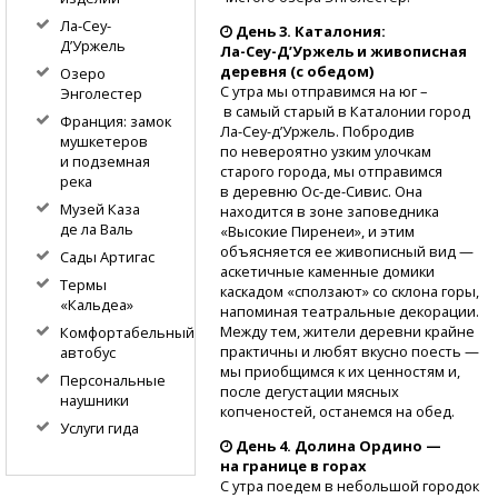
Ла-Сеу-
День 3. Каталония:
Д’Уржель
Ла-Сеу-Д’Уржель
и живописная
деревня (с обедом)
Озеро
С утра мы отправимся на юг –
Энголестер
в самый старый в Каталонии город
Франция: замок
Ла-Сеу-д’Уржель.
Побродив
мушкетеров
по невероятно узким улочкам
и подземная
старого города, мы отправимся
река
в деревню
Ос-де-Сивис.
Она
Музей Каза
находится в зоне заповедника
де ла Валь
«Высокие Пиренеи», и этим
объясняется ее живописный вид —
Сады Артигас
аскетичные каменные домики
Термы
каскадом «сползают» со склона горы,
«Кальдеа»
напоминая театральные декорации.
Между тем, жители деревни крайне
Комфортабельный
практичны и любят вкусно поесть —
автобус
мы приобщимся к их ценностям и,
Персональные
после дегустации мясных
наушники
копченостей, останемся на обед.
Услуги гида
День 4. Долина Ордино —
на границе в горах
С утра поедем в небольшой городок