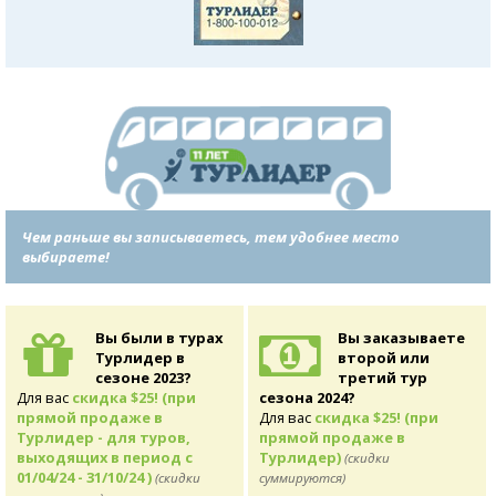
Чем раньше вы записываетесь, тем удобнее место
выбираете!
Вы были в турах
Вы заказываете
Турлидер в
второй или
сезоне 2023?
третий тур
Для вас
скидка $25! (при
сезона 2024?
прямой продаже в
Для вас
скидка $25! (при
Турлидер - для туров,
прямой продаже в
выходящих в период с
Турлидер)
(скидки
01/04/24 - 31/10/24 )
(скидки
суммируются)