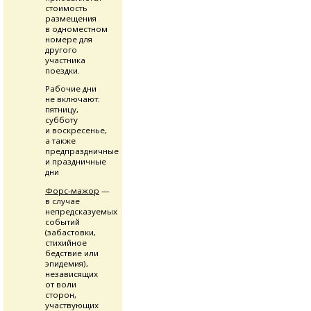
стоимость
размещения
в одноместном
номере для
другого
участника
поездки.
Рабочие дни
не включают:
пятницу,
субботу
и воскресенье,
а также
предпраздничные
и праздничные
дни
Форс-мажор
—
в случае
непредсказуемых
событий
(забастовки,
стихийное
бедствие или
эпидемия),
независящих
от воли
сторон,
участвующих