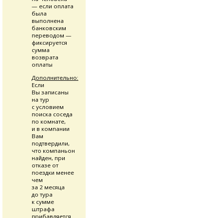
— если оплата
была
выполнена
банковским
переводом —
фиксируется
сумма
возврата
оплаты
Дополнительно:
Если
Вы записаны
на тур
с условием
поиска соседа
по комнате,
и в компании
Вам
подтвердили,
что компаньон
найден, при
отказе от
поездки менее
чем
за 2 месяца
до тура
к сумме
штрафа
прибавляется