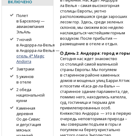
ВКЛЮЧЕНО
ла Велья – самая высокогорная
столицы Европы, уютно
Полет
расположившаяся среди заросших
в Барселону —
лесом гор. Здесь, среди зеленых
авиакомпания
склонов, мы сможем всю неделю
ЭльАль
наслаждаться чистейшим горным
воздухом. После прибытия —
7 ночей
размещение в отеле и отдых.
в Андорра-ла-Велья
в Андорра-ла-Велья
—
День 2. Андорра: город и горы
отель 4* Magic
Сегодня нас ждет знакомство
Andorra
со столицей самой маленькой
Завтраки
страны Европы. Мы погуляем
в старинном районе каменных
5 ужинов
домов и мощеных улиц Барри Аттик
в отеле
и посетим
«Каса-де-ла-Валь»
—
2 обеда
старинное здание парламента, где,
национальной
помимо него, находились капелла,
кухни
суд, гостиница и тюрьма для
привилегированных особ.
Каменная
Княжество Андорра — это в первую
деревня
очередь неповторимая природа –
Ос-де-Сивис
мы совершим подъем в горы и
и дегустация
погуляем на берегу кристально
мясных
чистого озера Энголестер.
изделий