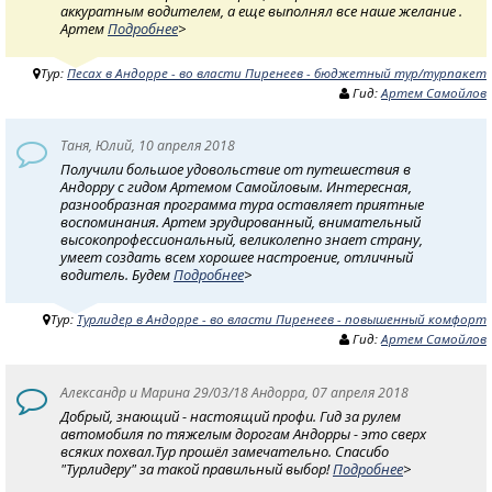
аккуратным водителем, а еще выполнял все наше желание .
Артем
Подробнее
>
Тур:
Песах в Андорре - во власти Пиренеев - бюджетный тур/турпакет
Гид:
Артем Самойлов
Таня, Юлий, 10 апреля 2018
Получили большое удовольствие от путешествия в
Андорру с гидом Артемом Самойловым. Интересная,
разнообразная программа тура оставляет приятные
воспоминания. Артем эрудированный, внимательный
высокопрoфессиональный, великолепно знает страну,
умеет создать всем хорошее настроение, отличный
водитель. Будем
Подробнее
>
Тур:
Турлидер в Андорре - во власти Пиренеев - повышенный комфорт
Гид:
Артем Самойлов
Александр и Марина 29/03/18 Андорра, 07 апреля 2018
Добрый, знающий - настоящий профи. Гид за рулем
автомобиля по тяжелым дорогам Андорры - это сверх
всяких похвал.Тур прошёл замечательно. Спасибо
"Турлидеру" за такой правильный выбор!
Подробнее
>