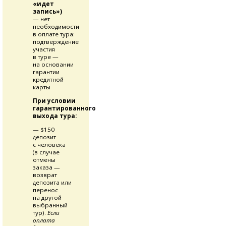
«идет
запись»)
— нет
необходимости
в оплате тура:
подтверждение
участия
в туре —
на основании
гарантии
кредитной
карты
При условии
гарантированного
выхода тура:
— $150
депозит
с человека
(в случае
отмены
заказа —
возврат
депозита или
перенос
на другой
выбранный
тур).
Если
оплата