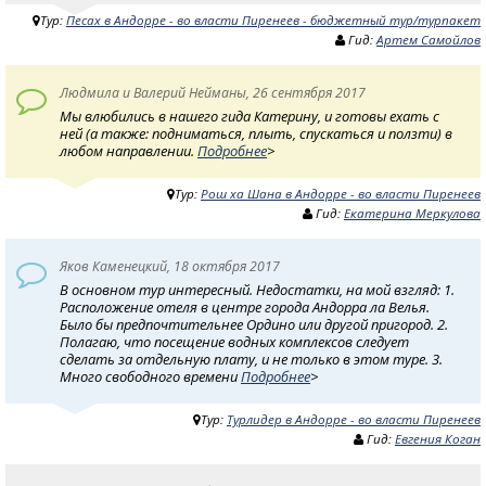
Тур:
Песах в Андорре - во власти Пиренеев - бюджетный тур/турпакет
Гид:
Артем Самойлов
Людмила и Валерий Нейманы, 26 сентября 2017
Мы влюбились в нашего гида Катерину, и готовы ехать с
ней (а также: подниматься, плыть, спускаться и ползти) в
любом направлении.
Подробнее
>
Тур:
Рош ха Шана в Андорре - во власти Пиренеев
Гид:
Екатерина Меркулова
Яков Каменецкий, 18 октября 2017
В основном тур интересный. Недостатки, на мой взгляд: 1.
Расположение отеля в центре города Андорра ла Велья.
Было бы предпочтительнее Ордино или другой пригород. 2.
Полагаю, что посещение водных комплексов следует
сделать за отдельную плату, и не только в этом туре. 3.
Много свободного времени
Подробнее
>
Тур:
Турлидер в Андорре - во власти Пиренеев
Гид:
Евгения Коган