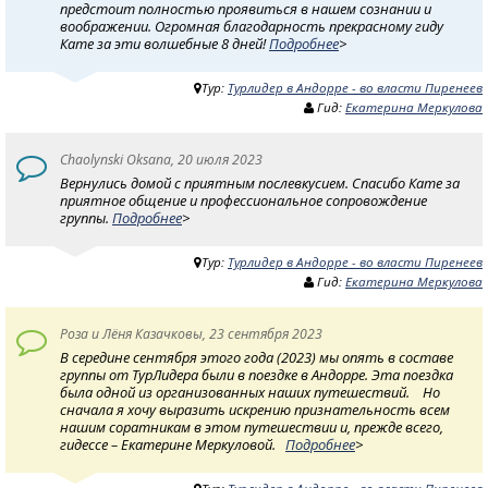
предстоит полностью проявиться в нашем сознании и
воображении. Огромная благодарность прекрасному гиду
Кате за эти волшебные 8 дней!
Подробнее
>
Тур:
Турлидер в Андорре - во власти Пиренеев
Гид:
Екатерина Меркулова
Chaolynski Oksana, 20 июля 2023
Вернулись домой с приятным послевкусием. Спасибо Кате за
приятное общение и профессиональное сопровождение
группы.
Подробнее
>
Тур:
Турлидер в Андорре - во власти Пиренеев
Гид:
Екатерина Меркулова
Роза и Лёня Казачковы, 23 сентября 2023
В середине сентября этого года (2023) мы опять в составе
группы от ТурЛидера были в поездке в Андорре. Эта поездка
была одной из организованных наших путешествий. Но
сначала я хочу выразить искрению признательность всем
нашим соратникам в этом путешествии и, прежде всего,
гидессе – Екатерине Меркуловой.
Подробнее
>