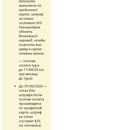
депозита
выполнена по
кредитной
карте, штраф
за отказ
составит $10.
Рекомендуем
сделать
банковский
перевод, чтобы
получить всю
сумму в случае
отмены заказа.
— полная
оплата тура
до 11/04/24 (за
три месяца
до тура)
До 01/05/2024 —
отказ без
штрафа (если
полная оплата
произведена
по кредитной
карте, штраф
за отказ
составит $25
на человека)