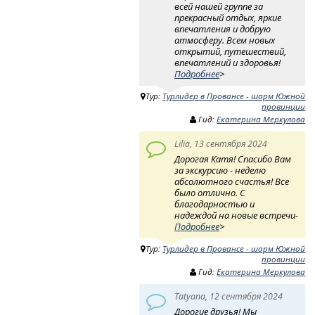
всей нашей группе за
прекрасный отдых, яркие
впечатления и добрую
атмосферу. Всем новых
открытий, путешествий,
впечатлений и здоровья!
Подробнее
>
Тур:
Турлидер в Провансе - шарм Южной
провинции
Гид:
Екатерина Меркулова
Lilia, 13 сентября 2024
Дорогая Катя! Спасибо Вам
за экскурсию - неделю
абсолютного счастья! Все
было отлично. С
благодарностью и
надеждой на новые встречи-
Подробнее
>
Тур:
Турлидер в Провансе - шарм Южной
провинции
Гид:
Екатерина Меркулова
Tatyana, 12 сентября 2024
Дорогие друзья! Мы