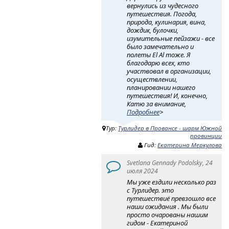
вернулись из чудесного
путешествия. Погода,
природа, кулинария, вина,
дождик, булочки,
изумительные пейзажи - все
было замечательно и
полеты El Al тоже. Я
благодарю всех, кто
участвовал в организации,
осуществлении,
планировании нашего
путешествия! И, конечно,
Катю за внимание,
Подробнее
>
Тур:
Турлидер в Провансе - шарм Южной
провинции
Гид:
Екатерина Меркулова
Svetlana Gennady Podolsky, 24
июля 2024
Мы уже ездили несколько раз
с Турлидер. это
путешествиё превзошло все
наши ожидания . Мы были
просто очарованы нашим
гидом - Екатериной