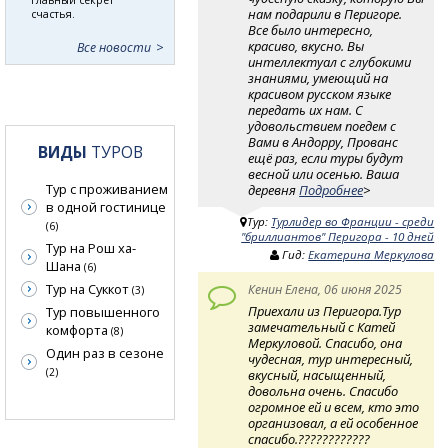
нам подарили в Перигоре.
счастья.
Все было интересно,
красиво, вкусно. Вы
Все новости
интеллектуал с глубокими
знаниями, умеющий на
красивом русском языке
передать их нам. С
удовольствием поедем с
Вами в Андорру, Прованс
ВИДЫ
ТУРОВ
ещё раз, если туры будут
весной или осенью. Ваша
Тур с проживанием
деревня
Подробнее
>
в одной гостинице
Тур:
Турлидер во Франции - среди
(6)
"бриллиантов" Перигора - 10 дней
Тур на Рош ха-
Гид:
Екатерина Меркулова
Шана
(6)
Тур на Суккот
Кенин Елена, 06 июня 2025
(3)
Приехали из Перигора.Тур
Тур повышенного
замечательный с Катей
комфорта
(8)
Меркуловой. Спасибо, она
Один раз в сезоне
чудесная, тур интересный,
(2)
вкусный, насыщенный,
довольна очень. Спасибо
огромное ей и всем, кто это
организовал, а ей особенное
спасибо.????????????