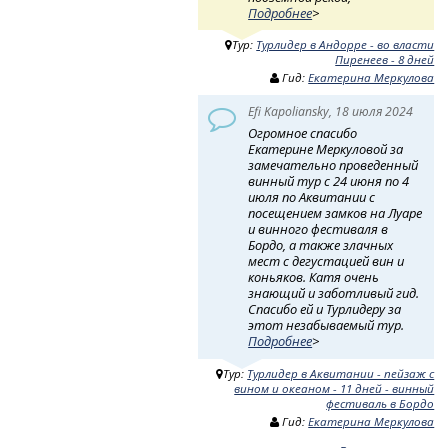
Подробнее
>
Тур:
Турлидер в Андорре - во власти
Пиренеев - 8 дней
Гид:
Екатерина Меркулова
Efi Kapoliansky, 18 июля 2024
Огромное спасибо
Екатерине Меркуловой за
замечательно проведенный
винный тур с 24 июня по 4
июля по Аквитании с
посещением замков на Луаре
и винного фестиваля в
Бордо, а также злачных
мест с дегустацией вин и
коньяков. Катя очень
знающий и заботливый гид.
Спасибо ей и Турлидеру за
этот незабываемый тур.
Подробнее
>
Тур:
Турлидер в Аквитании - пейзаж с
вином и океаном - 11 дней - винный
фестиваль в Бордо
Гид:
Екатерина Меркулова