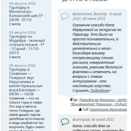
09 августа 2026
Турлидер в
Монтенегро -
Валентина, Виктор - 6 июня
балканский шик 5* -
2025, 06 июня 2025
24/09 - 01/10
2 места
Огромное спасибо Кате
Меркуловой за экскурсию по
09 августа 2026
Перигору. Это было не
Турлидер на
просто познавательно, а
Мадейре - зеленый
действительно
остров в океане - 5*
увлекательно и легко -
- 10 дней - 11/10 -
20/10
благодаря вашему
3 места
потрясающему стилю
рассказа, невероятным
09 августа 2026
знаниям, умением делиться
Турлидер в
фактами и отвечать на
Словении —
вопросы с таким
Помурье: вкус
энтузиазмом - это
Иерусалима и
настоящее искуство.
магия термальных
вод в Бановцах —
Слушать
Подробнее
>
09/09 — 16/09
Словения — это не
Тур:
Турлидер во Франции - среди
только горы и озера.
"бриллиантов" Перигора - 10 дней
Это еще и мягкое
Гид:
Екатерина Меркулова
тепло Помурья, где
земля дышит паром
целебных источников,
Виктория, 06 июня 2025
а люди улыбаются так
Катя, спасибо Вам за
искренне, будто знают
чудесную сказку, которую Вы
главный секрет