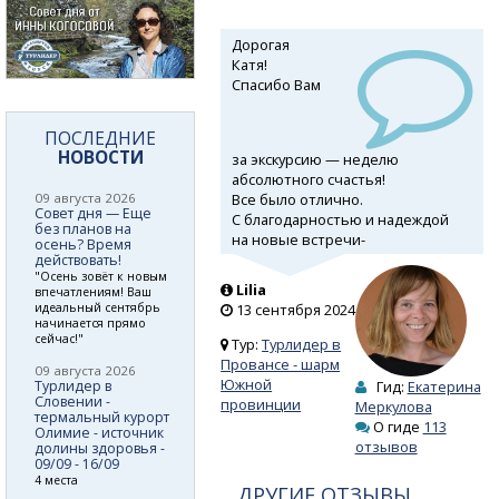
Дорогая
Катя!
Спасибо Вам
ПОСЛЕДНИЕ
НОВОСТИ
за экскурсию — неделю
абсолютного счастья!
Все было отлично.
09 августа 2026
Совет дня — Еще
С благодарностью и надеждой
без планов на
на новые
встречи-
осень? Время
действовать!
"Осень зовёт к новым
Lilia
впечатлениям! Ваш
идеальный сентябрь
13 сентября 2024
начинается прямо
сейчас!"
Тур:
Турлидер в
Провансе - шарм
09 августа 2026
Южной
Турлидер в
Гид:
Екатерина
Словении -
провинции
Меркулова
термальный курорт
О гиде
113
Олимие - источник
отзывов
долины здоровья -
09/09 - 16/09
4 места
ДРУГИЕ ОТЗЫВЫ