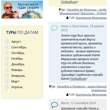
Подробнее
>
Тур:
Турлидер во Франции - среди
"бриллиантов" Перигора - 10 дней
Гид:
Екатерина Меркулова
Алекс и Элла Новак, 18 апреля
2025
ТУРЫ
ПО ДАТАМ
Этот тур был просто
замечательным! Вкусы
Август
прованской кухни, ароматы
нежной весны, краски и
Сентябрь
пейзажи - живые картины
Октябрь
великих художников! Катя
Ноябрь
Меркулова провела этот
тур на одном дыхании,
Декабрь
элегантно и высоко-
Январь
художественно! Браво,
Турлидер! Сердечное спасибо
Февраль
Кате!
Подробнее
>
Март
Тур:
Турлидер в Провансе - шарм Южной
Апрель
провинции
Гид:
Екатерина Меркулова
Maria, 13 сентября 2024
Огромное спасибо Кате и