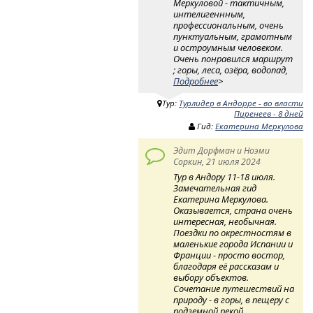
Меркуловой - тактичным,
интелигеннным,
профессиональным, очень
пунктуальным, грамотным
и остроумным человеком.
Очень понравился маршрут
; горы, леса, озёра, водопад,
Подробнее
>
Тур:
Турлидер в Андорре - во власти
Пиренеев - 8 дней
Гид:
Екатерина Меркулова
Эдит Дорфман и Ноэми
Соркин, 21 июля 2024
Тур в Андору 11-18 июля.
Замечательная гид
Екатерина Меркулова.
Оказывается, страна очень
интересная, необычная.
Поездки по окрестностям в
маленькие города Испании и
Франции - просто востор,
благодаря её рассказам и
выбору объектов.
Сочетание путешествий на
природу - в горы, в пещеру с
подземной рекой,