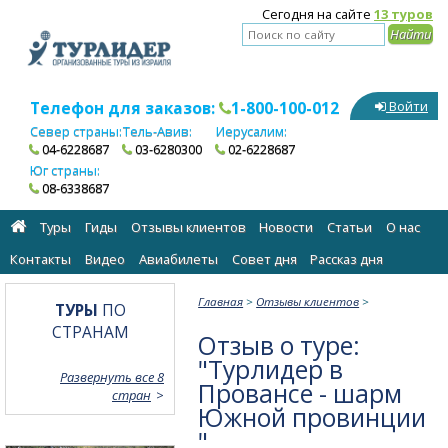
Сегодня на сайте
13 туров
Телефон для заказов:
1-800-100-012
Войти
Север страны:
Тель-Авив:
Иерусалим:
04-6228687
03-6280300
02-6228687
Юг страны:
08-6338687
Туры
Гиды
Отзывы клиентов
Новости
Статьи
О нас
Контакты
Видео
Авиабилеты
Cовет дня
Рассказ дня
Главная
>
Отзывы клиентов
>
ТУРЫ
ПО
СТРАНАМ
Отзыв о туре:
"Турлидер в
Развернуть все 8
Провансе - шарм
стран
Южной провинции
"