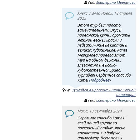
Гид:
Екатерина Меркулова
Алекс и Элла Новак, 18 апреля
2025
Этот тур был просто
замечательным! Вкусы
прованской кухни, ароматы
нежной весны, краски и
пейзажи - живые картины
великих художников! Катя
Меркулова провела этот
тур на одном дыхании,
элегантно и высоко-
художественно! Браво,
Турлидер! Сердечное спасибо
Кате!
Подробнее
>
Тур:
Турлидер в Провансе - шарм Южной
провинции
Гид:
Екатерина Меркулова
Maria, 13 сентября 2024
Огромное спасибо Кате и
всей нашей группе за
прекрасный отдых, яркие
впечатления и добрую
атмосферу. Всем новых