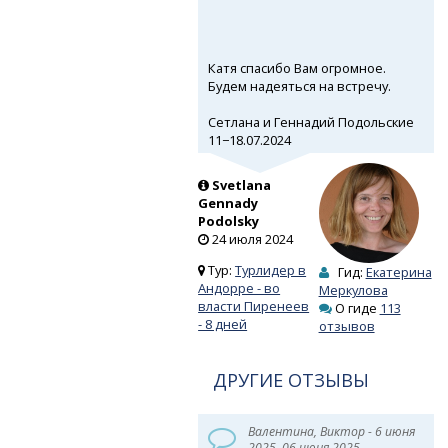
Катя спасибо Вам огромное.
Будем надеяться на встречу.
Сетлана и Геннадий Подольские
11−18.07.2024
Svetlana
Gennady
Podolsky
24 июля 2024
Тур:
Турлидер в
Гид:
Екатерина
Андорре - во
Меркулова
власти Пиренеев
О гиде
113
- 8 дней
отзывов
ДРУГИЕ ОТЗЫВЫ
Валентина, Виктор - 6 июня
2025, 06 июня 2025