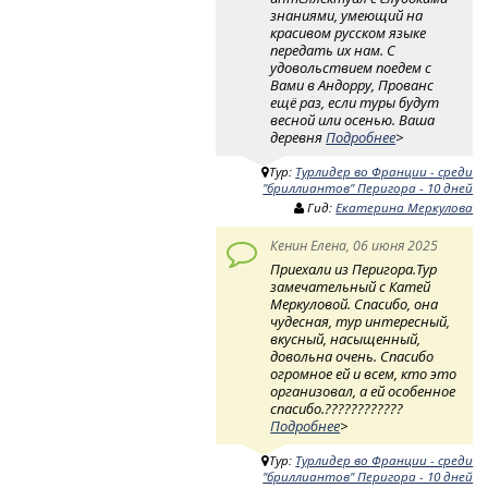
знаниями, умеющий на
красивом русском языке
передать их нам. С
удовольствием поедем с
Вами в Андорру, Прованс
ещё раз, если туры будут
весной или осенью. Ваша
деревня
Подробнее
>
Тур:
Турлидер во Франции - среди
"бриллиантов" Перигора - 10 дней
Гид:
Екатерина Меркулова
Кенин Елена, 06 июня 2025
Приехали из Перигора.Тур
замечательный с Катей
Меркуловой. Спасибо, она
чудесная, тур интересный,
вкусный, насыщенный,
довольна очень. Спасибо
огромное ей и всем, кто это
организовал, а ей особенное
спасибо.????????????
Подробнее
>
Тур:
Турлидер во Франции - среди
"бриллиантов" Перигора - 10 дней