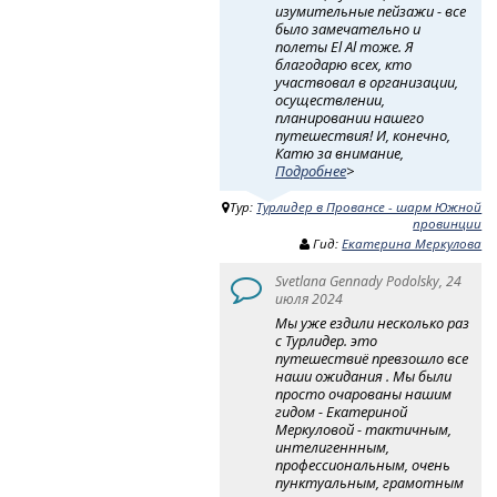
изумительные пейзажи - все
было замечательно и
полеты El Al тоже. Я
благодарю всех, кто
участвовал в организации,
осуществлении,
планировании нашего
путешествия! И, конечно,
Катю за внимание,
Подробнее
>
Тур:
Турлидер в Провансе - шарм Южной
провинции
Гид:
Екатерина Меркулова
Svetlana Gennady Podolsky, 24
июля 2024
Мы уже ездили несколько раз
с Турлидер. это
путешествиё превзошло все
наши ожидания . Мы были
просто очарованы нашим
гидом - Екатериной
Меркуловой - тактичным,
интелигеннным,
профессиональным, очень
пунктуальным, грамотным