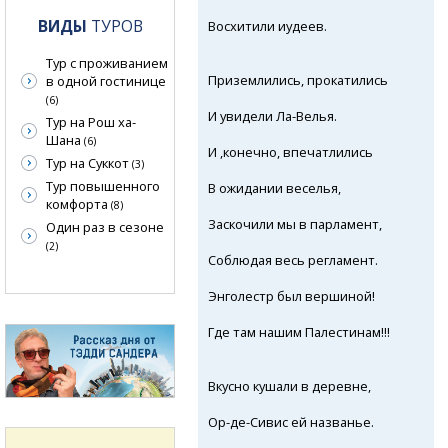
ВИДЫ
ТУРОВ
Восхитили иудеев.
Тур с проживанием
Приземлились, прокатились
в одной гостинице
(6)
И увидели
Ла-Велья.
Тур на Рош ха-
Шана
(6)
И ,конечно, впечатлились
Тур на Суккот
(3)
Тур повышенного
В ожидании веселья,
комфорта
(8)
Заскочили мы в парламент,
Один раз в сезоне
(2)
Соблюдая весь регламент.
Энголестр был вершиной!
Где там нашим Палестинам!!!
Вкусно кушали
в деревне,
Ор-де-Сивис ей названье.