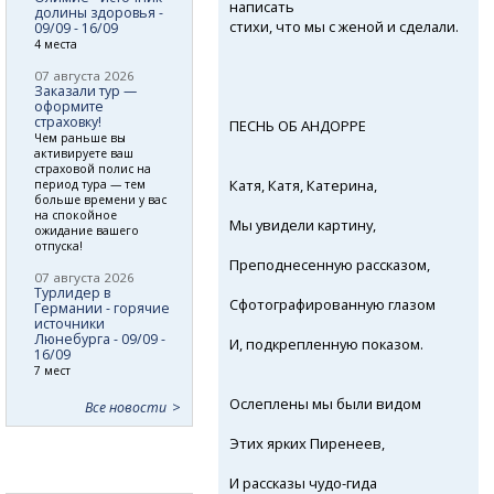
написать
долины здоровья -
стихи, что мы с женой и сделали.
09/09 - 16/09
4 места
07 августа 2026
Заказали тур —
оформите
страховку!
ПЕСНЬ ОБ АНДОРРЕ
Чем раньше вы
активируете ваш
страховой полис на
Катя, Катя, Катерина,
период тура — тем
больше времени у вас
на спокойное
Мы увидели картину,
ожидание вашего
отпуска!
Преподнесенную рассказом,
07 августа 2026
Турлидер в
Сфотографированную глазом
Германии - горячие
источники
Люнебурга - 09/09 -
И, подкрепленную показом.
16/09
7 мест
Ослеплены мы были видом
Все новости
Этих ярких Пиренеев,
И рассказы
чудо-гида