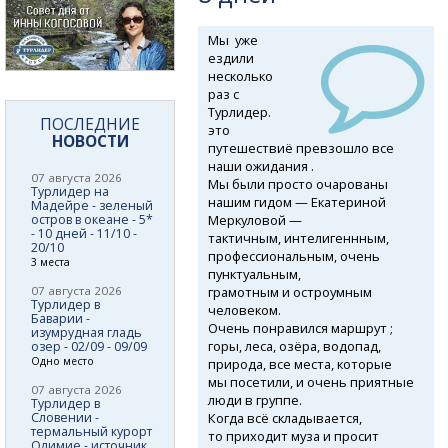
Мы уже
ездили
несколько
раз с
Турлидер.
ПОСЛЕДНИЕ
это
НОВОСТИ
путешествиё превзошло все
наши ожидания .
07 августа 2026
Мы были просто очарованы
Турлидер на
нашим гидом — Екатериной
Мадейре - зеленый
Меркуловой —
остров в океане - 5*
- 10 дней - 11/10 -
тактичным, интелигеннным,
20/10
профессиональным, очень
3 места
пунктуальным,
грамотным и остроумным
07 августа 2026
Турлидер в
человеком.
Баварии -
Очень понравился маршрут ;
изумрудная гладь
горы, леса, озёра, водопад,
озер - 02/09 - 09/09
Одно место
природа, все места, которые
мы посетили, и очень приятные
07 августа 2026
люди в группе.
Турлидер в
Когда всё складывается,
Словении -
термальный курорт
то приходит муза и просит
Олимие - источник