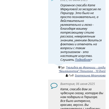
Огромное спасибо Кате
Меркуловой за экскурсию по
Перигору. Это было не
просто познавательно, а
действительно
увлекательно и легко -
благодаря вашему
потрясающему стилю
рассказа, невероятным
знаниям, умением делиться
фактами и отвечать на
вопросы с таким
энтузиазмом - это
настоящее искуство.
Слушать
Подробнее
>
Тур:
Турлидер во Франции - среди
"бриллиантов" Перигора - 10 дней
Гид:
Екатерина Меркулова
Виктория, 06 июня 2025
Катя, спасибо Вам за
чудесную сказку, которую Вы
нам подарили в Перигоре.
Все было интересно,
красиво, вкусно. Вы
интеллектуал с глубокими