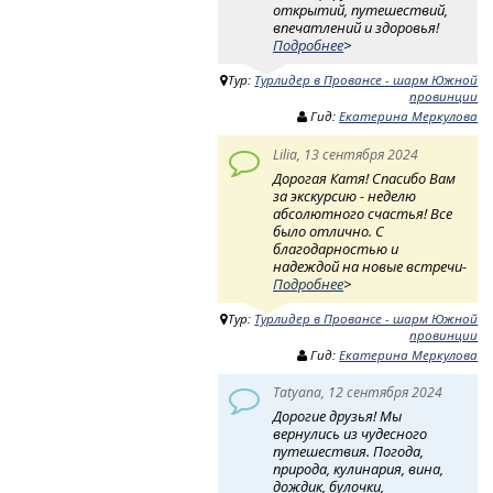
открытий, путешествий,
впечатлений и здоровья!
Подробнее
>
Тур:
Турлидер в Провансе - шарм Южной
провинции
Гид:
Екатерина Меркулова
Lilia, 13 сентября 2024
Дорогая Катя! Спасибо Вам
за экскурсию - неделю
абсолютного счастья! Все
было отлично. С
благодарностью и
надеждой на новые встречи-
Подробнее
>
Тур:
Турлидер в Провансе - шарм Южной
провинции
Гид:
Екатерина Меркулова
Tatyana, 12 сентября 2024
Дорогие друзья! Мы
вернулись из чудесного
путешествия. Погода,
природа, кулинария, вина,
дождик, булочки,