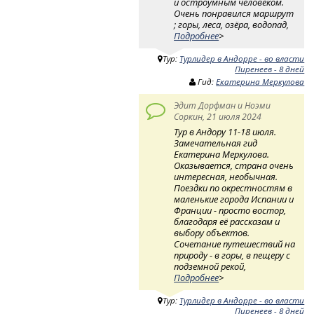
и остроумным человеком.
Очень понравился маршрут
; горы, леса, озёра, водопад,
Подробнее
>
Тур:
Турлидер в Андорре - во власти
Пиренеев - 8 дней
Гид:
Екатерина Меркулова
Эдит Дорфман и Ноэми
Соркин, 21 июля 2024
Тур в Андору 11-18 июля.
Замечательная гид
Екатерина Меркулова.
Оказывается, страна очень
интересная, необычная.
Поездки по окрестностям в
маленькие города Испании и
Франции - просто востор,
благодаря её рассказам и
выбору объектов.
Сочетание путешествий на
природу - в горы, в пещеру с
подземной рекой,
Подробнее
>
Тур:
Турлидер в Андорре - во власти
Пиренеев - 8 дней