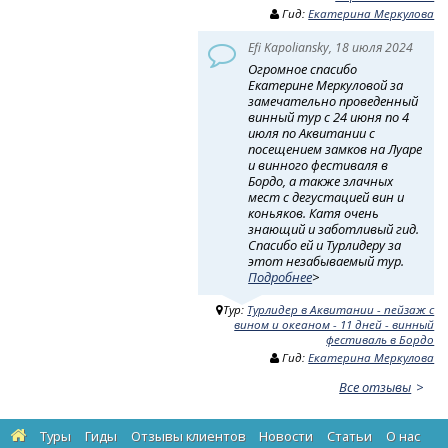
Гид:
Екатерина Меркулова
Efi Kapoliansky, 18 июля 2024
Огромное спасибо
Екатерине Меркуловой за
замечательно проведенный
винный тур с 24 июня по 4
июля по Аквитании с
посещением замков на Луаре
и винного фестиваля в
Бордо, а также злачных
мест с дегустацией вин и
коньяков. Катя очень
знающий и заботливый гид.
Спасибо ей и Турлидеру за
этот незабываемый тур.
Подробнее
>
Тур:
Турлидер в Аквитании - пейзаж с
вином и океаном - 11 дней - винный
фестиваль в Бордо
Гид:
Екатерина Меркулова
Все отзывы
Туры
Гиды
Отзывы клиентов
Новости
Статьи
О нас