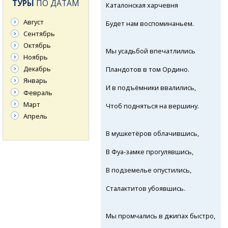
ТУРЫ
ПО ДАТАМ
Каталонская харчевня
Август
Будет нам воспоминаньем.
Сентябрь
Октябрь
Мы усадьбой впечатлились
Ноябрь
Декабрь
Пландотов в том Ордино.
Январь
И в подъёмники ввалились,
Февраль
Март
Чтоб подняться на вершину.
Апрель
В мушкетёров
облачившись,
В Фуа-замке прогулявшись,
В подземелье опустились,
Сталактитов убоявшись.
Мы промчались в джипах быстро,