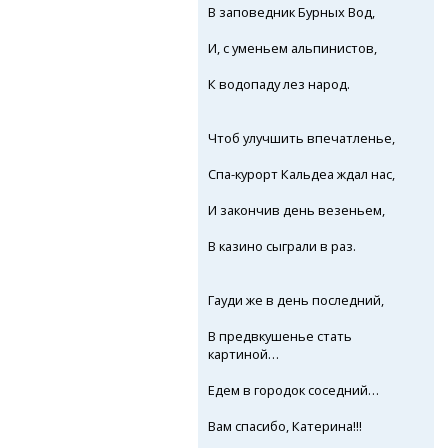
В заповедник Бурных Вод,
И, с уменьем альпинистов,
К водопаду лез народ.
Чтоб улучшить впечатленье,
Спа-курорт
Кальдеа ждал нас,
И закончив день везеньем,
В казино сыграли в раз.
Гауди же в день последний,
В предвкушенье стать
картиной…
Едем в городок соседний…
Вам спасибо, Катерина!!!