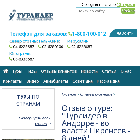
Сегодня на сайте
13 туров
Телефон для заказов:
1-800-100-012
Войти
Север страны:
Тель-Авив:
Иерусалим:
04-6228687
03-6280300
02-6228687
Юг страны:
08-6338687
Туры
Гиды
Отзывы клиентов
Новости
Статьи
О нас
Контакты
Видео
Авиабилеты
Cовет дня
Рассказ дня
Главная
>
Отзывы клиентов
>
ТУРЫ
ПО
СТРАНАМ
Отзыв о туре:
"Турлидер в
Развернуть все 8
Андорре - во
стран
власти Пиренеев -
8 дней"