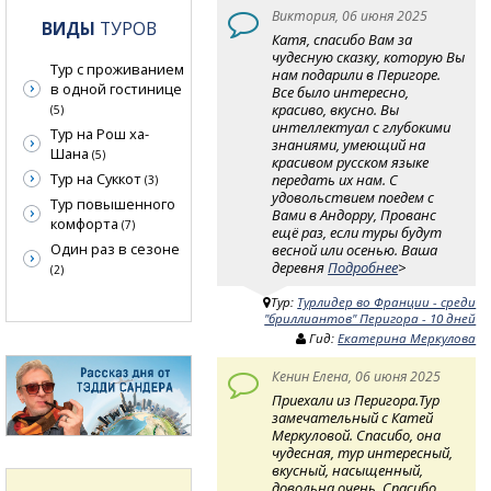
Виктория, 06 июня 2025
ВИДЫ
ТУРОВ
Катя, спасибо Вам за
чудесную сказку, которую Вы
Тур с проживанием
нам подарили в Перигоре.
в одной гостинице
Все было интересно,
красиво, вкусно. Вы
(5)
интеллектуал с глубокими
Тур на Рош ха-
знаниями, умеющий на
Шана
(5)
красивом русском языке
Тур на Суккот
передать их нам. С
(3)
удовольствием поедем с
Тур повышенного
Вами в Андорру, Прованс
комфорта
(7)
ещё раз, если туры будут
Один раз в сезоне
весной или осенью. Ваша
деревня
Подробнее
>
(2)
Тур:
Турлидер во Франции - среди
"бриллиантов" Перигора - 10 дней
Гид:
Екатерина Меркулова
Кенин Елена, 06 июня 2025
Приехали из Перигора.Тур
замечательный с Катей
Меркуловой. Спасибо, она
чудесная, тур интересный,
вкусный, насыщенный,
довольна очень. Спасибо