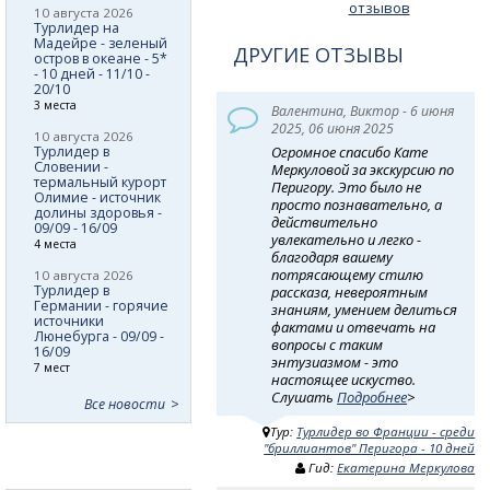
отзывов
10 августа 2026
Турлидер на
Мадейре - зеленый
ДРУГИЕ ОТЗЫВЫ
остров в океане - 5*
- 10 дней - 11/10 -
20/10
3 места
Валентина, Виктор - 6 июня
2025, 06 июня 2025
10 августа 2026
Турлидер в
Огромное спасибо Кате
Словении -
Меркуловой за экскурсию по
термальный курорт
Перигору. Это было не
Олимие - источник
просто познавательно, а
долины здоровья -
действительно
09/09 - 16/09
увлекательно и легко -
4 места
благодаря вашему
потрясающему стилю
10 августа 2026
Турлидер в
рассказа, невероятным
Германии - горячие
знаниям, умением делиться
источники
фактами и отвечать на
Люнебурга - 09/09 -
вопросы с таким
16/09
энтузиазмом - это
7 мест
настоящее искуство.
Слушать
Подробнее
>
Все новости
Тур:
Турлидер во Франции - среди
"бриллиантов" Перигора - 10 дней
Гид:
Екатерина Меркулова