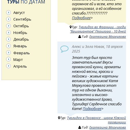
ТУРЫ
ПО ДАТАМ
огромное ей и всем, кто это
организовал, а ей особенное
Август
спасибо.????????????
Подробнее
>
Сентябрь
Октябрь
Тур:
Турлидер во Франции - среди
"бриллиантов" Перигора - 10 дней
Ноябрь
Гид:
Екатерина Меркулова
Декабрь
Январь
Алекс и Элла Новак, 18 апреля
2025
Февраль
Этот тур был просто
Март
замечательным! Вкусы
Апрель
прованской кухни, ароматы
нежной весны, краски и
пейзажи - живые картины
великих художников! Катя
Меркулова провела этот
тур на одном дыхании,
элегантно и высоко-
художественно! Браво,
Турлидер! Сердечное спасибо
Кате!
Подробнее
>
Тур:
Турлидер в Провансе - шарм Южной
провинции
Гид:
Екатерина Меркулова