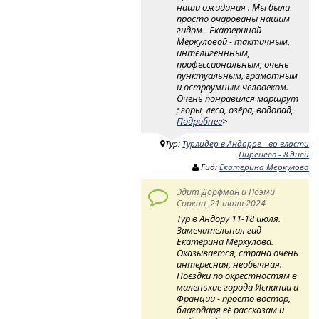
наши ожидания . Мы были
просто очарованы нашим
гидом - Екатериной
Меркуловой - тактичным,
интелигеннным,
профессиональным, очень
пунктуальным, грамотным
и остроумным человеком.
Очень понравился маршрут
; горы, леса, озёра, водопад,
Подробнее
>
Тур:
Турлидер в Андорре - во власти
Пиренеев - 8 дней
Гид:
Екатерина Меркулова
Эдит Дорфман и Ноэми
Соркин, 21 июля 2024
Тур в Андору 11-18 июля.
Замечательная гид
Екатерина Меркулова.
Оказывается, страна очень
интересная, необычная.
Поездки по окрестностям в
маленькие города Испании и
Франции - просто востор,
благодаря её рассказам и