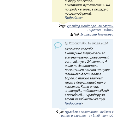
выбору объектов.
Сочетание путешествий на
природу - в горы, в пещеру с
подземной рекой,
Подробнее
>
Тур:
Турлидер в Андорре - во власти
Пиренеев - 8 дней
Гид:
Екатерина Меркулова
Efi Kapoliansky, 18 июля 2024
Огромное спасибо
Екатерине Меркуловой за
замечательно проведенный
винный тур с 24 июня по 4
июля по Аквитании с
посещением замков на Луаре
и винного фестиваля в
Бордо, а также злачных
мест с дегустацией вин и
коньяков. Катя очень
знающий и заботливый гид.
Спасибо ей и Турлидеру за
этот незабываемый тур.
Подробнее
>
Тур:
Турлидер в Аквитании - пейзаж с
вином и океаном - 11 дней - винный