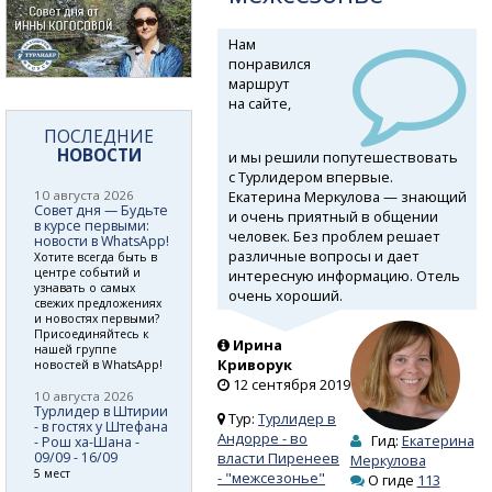
Нам
понравился
маршрут
на сайте,
ПОСЛЕДНИЕ
НОВОСТИ
и мы решили попутешествовать
с Турлидером впервые.
Екатерина Меркулова — знающий
10 августа 2026
Совет дня — Будьте
и очень приятный в общении
в курсе первыми:
человек. Без проблем решает
новости в WhatsApp!
различные вопросы и дает
Хотите всегда быть в
центре событий и
интересную информацию. Отель
узнавать о самых
очень хороший.
свежих предложениях
и новостях первыми?
Присоединяйтесь к
Ирина
нашей группе
Криворук
новостей в WhatsApp!
12 сентября 2019
10 августа 2026
Турлидер в Штирии
Тур:
Турлидер в
- в гостях у Штефана
Андорре - во
Гид:
Екатерина
- Рош ха-Шана -
09/09 - 16/09
власти Пиренеев
Меркулова
5 мест
- "межсезонье"
О гиде
113