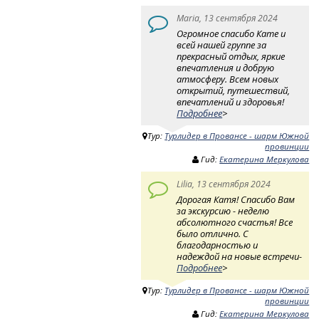
Maria, 13 сентября 2024
Огромное спасибо Кате и
всей нашей группе за
прекрасный отдых, яркие
впечатления и добрую
атмосферу. Всем новых
открытий, путешествий,
впечатлений и здоровья!
Подробнее
>
Тур:
Турлидер в Провансе - шарм Южной
провинции
Гид:
Екатерина Меркулова
Lilia, 13 сентября 2024
Дорогая Катя! Спасибо Вам
за экскурсию - неделю
абсолютного счастья! Все
было отлично. С
благодарностью и
надеждой на новые встречи-
Подробнее
>
Тур:
Турлидер в Провансе - шарм Южной
провинции
Гид:
Екатерина Меркулова