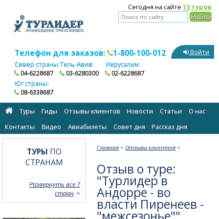
Сегодня на сайте
13 туров
Телефон для заказов:
1-800-100-012
Войти
Север страны:
Тель-Авив:
Иерусалим:
04-6228687
03-6280300
02-6228687
Юг страны:
08-6338687
Туры
Гиды
Отзывы клиентов
Новости
Статьи
О нас
Контакты
Видео
Авиабилеты
Cовет дня
Рассказ дня
Главная
>
Отзывы клиентов
>
ТУРЫ
ПО
СТРАНАМ
Отзыв о туре:
"Турлидер в
Развернуть все 7
Андорре - во
стран
власти Пиренеев -
"межсезонье""