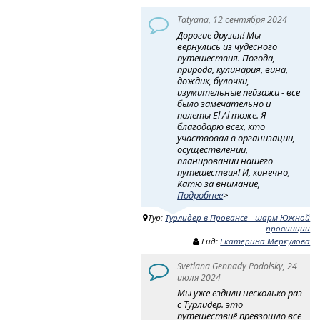
Tatyana, 12 сентября 2024
Дорогие друзья! Мы
вернулись из чудесного
путешествия. Погода,
природа, кулинария, вина,
дождик, булочки,
изумительные пейзажи - все
было замечательно и
полеты El Al тоже. Я
благодарю всех, кто
участвовал в организации,
осуществлении,
планировании нашего
путешествия! И, конечно,
Катю за внимание,
Подробнее
>
Тур:
Турлидер в Провансе - шарм Южной
провинции
Гид:
Екатерина Меркулова
Svetlana Gennady Podolsky, 24
июля 2024
Мы уже ездили несколько раз
с Турлидер. это
путешествиё превзошло все