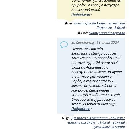
Сочетание путешествий на
природу - в горы, в пещеру с
подземной рекой,
Подробнее
>
Тур:
Турлидер в Андорре - во власти
Пиренеев - 8 дней
Гид:
Екатерина Меркулова
Efi Kapoliansky, 18 июля 2024
Огромное спасибо
Екатерине Меркуловой за
замечательно проведенный
винный тур с 24 июня по 4
июля по Аквитании с
посещением замков на Луаре
и винного фестиваля в
Бордо, а также злачных
мест с дегустацией вин и
коньяков. Катя очень
знающий и заботливый гид.
Спасибо ей и Турлидеру за
этот незабываемый тур.
Подробнее
>
Тур:
Турлидер в Аквитании - пейзаж с
вином и океаном - 11 дней - винный
фестиваль в Бордо