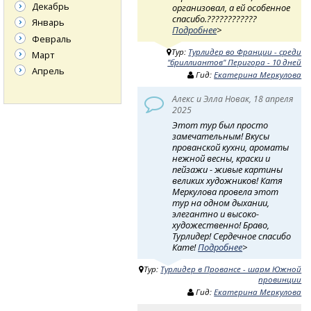
Декабрь
организовал, а ей особенное
спасибо.????????????
Январь
Подробнее
>
Февраль
Тур:
Турлидер во Франции - среди
Март
"бриллиантов" Перигора - 10 дней
Апрель
Гид:
Екатерина Меркулова
Алекс и Элла Новак, 18 апреля
2025
Этот тур был просто
замечательным! Вкусы
прованской кухни, ароматы
нежной весны, краски и
пейзажи - живые картины
великих художников! Катя
Меркулова провела этот
тур на одном дыхании,
элегантно и высоко-
художественно! Браво,
Турлидер! Сердечное спасибо
Кате!
Подробнее
>
Тур:
Турлидер в Провансе - шарм Южной
провинции
Гид:
Екатерина Меркулова