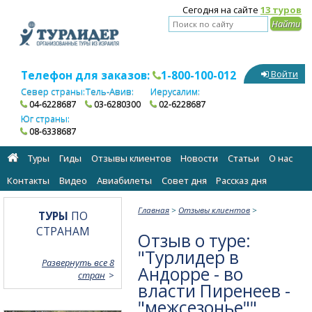
Сегодня на сайте
13 туров
Телефон для заказов:
1-800-100-012
Войти
Север страны:
Тель-Авив:
Иерусалим:
04-6228687
03-6280300
02-6228687
Юг страны:
08-6338687
Туры
Гиды
Отзывы клиентов
Новости
Статьи
О нас
Контакты
Видео
Авиабилеты
Cовет дня
Рассказ дня
Главная
>
Отзывы клиентов
>
ТУРЫ
ПО
СТРАНАМ
Отзыв о туре:
"Турлидер в
Развернуть все 8
Андорре - во
стран
власти Пиренеев -
"межсезонье""