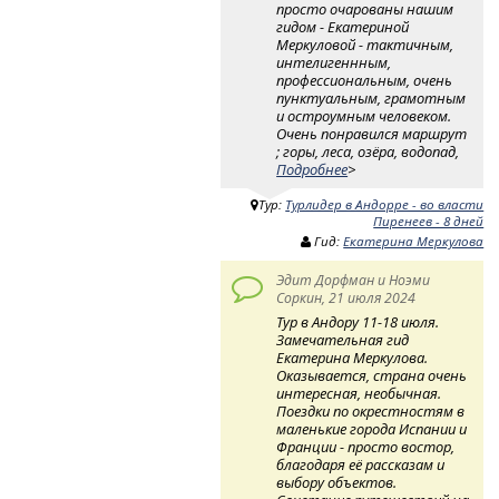
просто очарованы нашим
гидом - Екатериной
Меркуловой - тактичным,
интелигеннным,
профессиональным, очень
пунктуальным, грамотным
и остроумным человеком.
Очень понравился маршрут
; горы, леса, озёра, водопад,
Подробнее
>
Тур:
Турлидер в Андорре - во власти
Пиренеев - 8 дней
Гид:
Екатерина Меркулова
Эдит Дорфман и Ноэми
Соркин, 21 июля 2024
Тур в Андору 11-18 июля.
Замечательная гид
Екатерина Меркулова.
Оказывается, страна очень
интересная, необычная.
Поездки по окрестностям в
маленькие города Испании и
Франции - просто востор,
благодаря её рассказам и
выбору объектов.