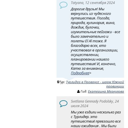
Tatyana, 12 сентября 2024
Дорогие друзья! Мы
вернулись из чудесного
путешествия. Погода,
природа, кулинария, вина,
дождик, булочки,
изумительные пейзажи - все
было замечательно и
полеты El Al тоже. Я
благодарю всех, кто
участвовал в организации,
осуществлении,
планировании нашего
путешествия! И, конечно,
Катю за внимание,
Подробнее
>
Тур:
Турлидер в Провансе - шарм Южной
провинции
Гид:
Екатерина Меркулова
Svetlana Gennady Podolsky, 24
июля 2024
Мы уже ездили несколько раз
с Турлидер. это
путешествиё превзошло все
наши ожидания . Мы были