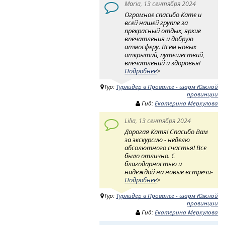
Maria, 13 сентября 2024
Огромное спасибо Кате и
всей нашей группе за
прекрасный отдых, яркие
впечатления и добрую
атмосферу. Всем новых
открытий, путешествий,
впечатлений и здоровья!
Подробнее
>
Тур:
Турлидер в Провансе - шарм Южной
провинции
Гид:
Екатерина Меркулова
Lilia, 13 сентября 2024
Дорогая Катя! Спасибо Вам
за экскурсию - неделю
абсолютного счастья! Все
было отлично. С
благодарностью и
надеждой на новые встречи-
Подробнее
>
Тур:
Турлидер в Провансе - шарм Южной
провинции
Гид:
Екатерина Меркулова