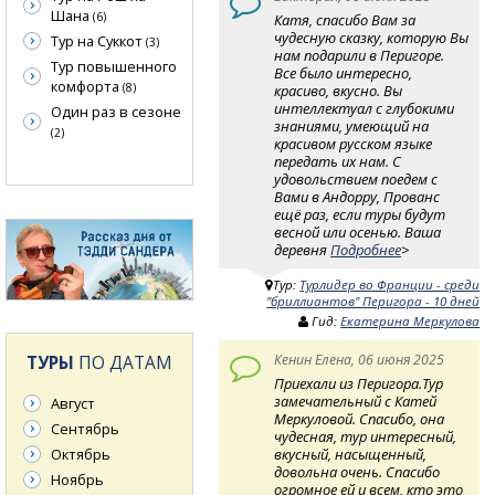
Шана
(6)
Катя, спасибо Вам за
чудесную сказку, которую Вы
Тур на Суккот
(3)
нам подарили в Перигоре.
Тур повышенного
Все было интересно,
комфорта
(8)
красиво, вкусно. Вы
интеллектуал с глубокими
Один раз в сезоне
знаниями, умеющий на
(2)
красивом русском языке
передать их нам. С
удовольствием поедем с
Вами в Андорру, Прованс
ещё раз, если туры будут
весной или осенью. Ваша
деревня
Подробнее
>
Тур:
Турлидер во Франции - среди
"бриллиантов" Перигора - 10 дней
Гид:
Екатерина Меркулова
Кенин Елена, 06 июня 2025
ТУРЫ
ПО ДАТАМ
Приехали из Перигора.Тур
замечательный с Катей
Август
Меркуловой. Спасибо, она
Сентябрь
чудесная, тур интересный,
вкусный, насыщенный,
Октябрь
довольна очень. Спасибо
Ноябрь
огромное ей и всем, кто это