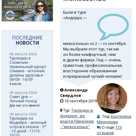
Были в туре
«Андорра —
ПОСЛЕДНИЕ
НОВОСТИ
межсезонье» со 2 — го сентября.
Мы выбрали этот тур, так как
он более комфортный, чем
06 августа 2026
Турлидер в
в других фирмах. Гид — очень
Словении -
грамотная, профессиональная,
термальный курорт
всесторонне образованная
Олимие - источник
долины здоровья -
и прекрасный чуткий человек!
09/09 - 16/09
4 места
Александр
06 августа 2026
Свердлов
Совет дня —
10 сентября 2019
Личный поход
Для нас это важно!
Тур:
Турлидер в
06 августа 2026
Андорре - во
Гид:
Екатерина
Турлидер на
власти Пиренеев
Меркулова
Мадейре - зеленый
- "межсезонье"
остров в океане - 5*
О гиде
113
- 10 дней - 11/10 -
отзывов
20/10