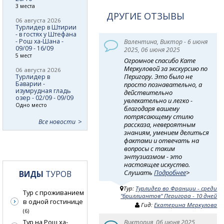
3 места
ДРУГИЕ ОТЗЫВЫ
06 августа 2026
Турлидер в Штирии
- в гостях у Штефана
- Рош ха-Шана -
Валентина, Виктор - 6 июня
09/09 - 16/09
2025, 06 июня 2025
5 мест
Огромное спасибо Кате
Меркуловой за экскурсию по
06 августа 2026
Перигору. Это было не
Турлидер в
Баварии -
просто познавательно, а
изумрудная гладь
действительно
озер - 02/09 - 09/09
увлекательно и легко -
Одно место
благодаря вашему
потрясающему стилю
Все новости
рассказа, невероятным
знаниям, умением делиться
фактами и отвечать на
вопросы с таким
энтузиазмом - это
настоящее искуство.
Слушать
Подробнее
>
ВИДЫ
ТУРОВ
Тур:
Турлидер во Франции - среди
Тур с проживанием
"бриллиантов" Перигора - 10 дней
в одной гостинице
Гид:
Екатерина Меркулова
(6)
Тур на Рош ха-
Виктория, 06 июня 2025