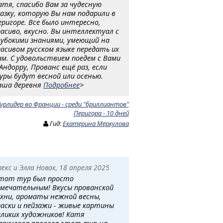
атя, спасибо Вам за чудесную
казку, которую Вы нам подарили в
еригоре. Все было интересно,
расиво, вкусно. Вы интеллектуал с
лубокими знаниями, умеющий на
расивом русском языке передать их
ам. С удовольствием поедем с Вами
 Андорру, Прованс ещё раз, если
уры будут весной или осенью.
аша деревня
Подробнее
>
Турлидер во Франции - среди "бриллиантов"
Перигора - 10 дней
Гид:
Екатерина Меркулова
лекс и Элла Новак, 18 апреля 2025
тот тур был просто
амечательным! Вкусы прованской
ухни, ароматы нежной весны,
раски и пейзажи - живые картины
еликих художников! Катя