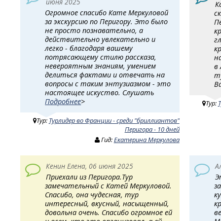
июня 2025
К
Огромное спасибо Кате Меркуловой
с
за экскурсию по Перигору. Это было
П
не просто познавательно, а
к
действительно увлекательно и
г
легко - благодаря вашему
к
потрясающему стилю рассказа,
н
невероятным знаниям, умением
в
делиться фактами и отвечать на
т
вопросы с таким энтузиазмом - это
В
настоящее искуство. Слушать
Подробнее
>
Тур:
Тур:
Турлидер во Франции - среди "бриллиантов"
Перигора - 10 дней
Гид:
Екатерина Меркулова
Кенин Елена, 06 июня 2025
А
Приехали из Перигора.Тур
Э
замечательный с Катей Меркуловой.
з
Спасибо, она чудесная, тур
к
интересный, вкусный, насыщенный,
к
довольна очень. Спасибо огромное ей
в