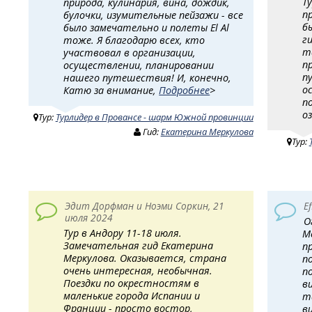
Т
природа, кулинария, вина, дождик,
п
булочки, изумительные пейзажи - все
б
было замечательно и полеты El Al
г
тоже. Я благодарю всех, кто
т
участвовал в организации,
п
осуществлении, планировании
п
нашего путешествия! И, конечно,
о
Катю за внимание,
Подробнее
>
п
о
Тур:
Турлидер в Провансе - шарм Южной провинции
Гид:
Екатерина Меркулова
Тур:
Эдит Дорфман и Ноэми Соркин, 21
E
июля 2024
О
Тур в Андору 11-18 июля.
М
Замечательная гид Екатерина
п
Меркулова. Оказывается, страна
п
очень интересная, необычная.
п
Поездки по окрестностям в
в
маленькие города Испании и
т
Франции - просто востор,
в