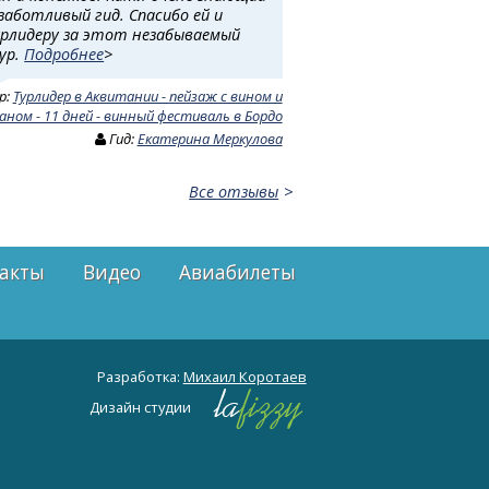
 заботливый гид. Спасибо ей и
урлидеру за этот незабываемый
ур.
Подробнее
>
р:
Турлидер в Аквитании - пейзаж с вином и
аном - 11 дней - винный фестиваль в Бордо
Гид:
Екатерина Меркулова
Все отзывы
акты
Видео
Авиабилеты
Разработка:
Михаил Коротаев
Дизайн студии