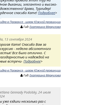
еркулова провела этот тур на
дном дыхании, элегантно и высоко-
удожественно! Браво, Турлидер!
ердечное спасибо Кате!
Подробнее
>
лидер в Провансе - шарм Южной провинции
Гид:
Екатерина Меркулова
ilia, 13 сентября 2024
орогая Катя! Спасибо Вам за
кскурсию - неделю абсолютного
частья! Все было отлично. С
лагодарностью и надеждой на
овые встречи-
Подробнее
>
лидер в Провансе - шарм Южной провинции
Гид:
Екатерина Меркулова
vetlana Gennady Podolsky, 24 июля
024
ы уже ездили несколько раз с