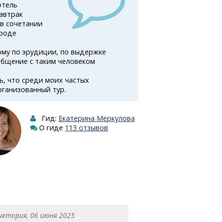
отель
автрак
 в сочетании
ироде
му по эрудиции, по выдержке
общение с таким человеком
ь, что среди моих частых
рганизованный тур.
Гид:
Екатерина Меркулова
О гиде
113 отзывов
иктория, 06 июня 2025