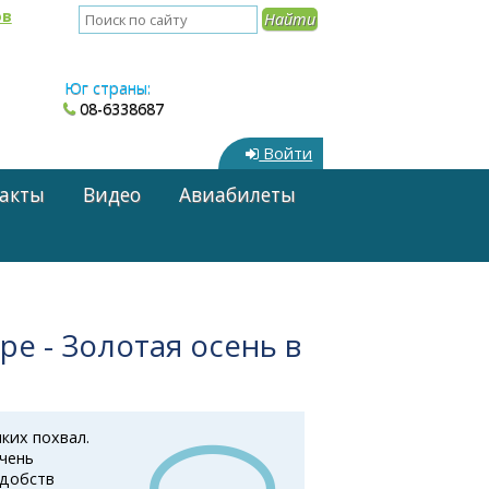
ов
Юг страны:
08-6338687
Войти
акты
Видео
Авиабилеты
ре - Золотая осень в
ких похвал.
чень
удобств