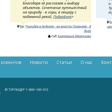
благодаря её рассказам и выбору
и
объектов. Сочетание путешествий
Т
на природу - в горы, в пещеру с
т
подземной рекой,
Подробнее
>
Ту
Тур:
Турлидер в Андорре - во власти Пиренеев - 8
оке
дней
Гид:
Екатерина Меркулова
 клиентов
Новости
Статьи
О нас
Конт
© ТУРЛИДЕР
1−800−100−012