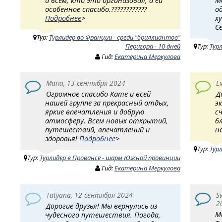
и всем, кто это организовал, а ей
М
особенное спасибо.????????????
о
Подробнее
>
х
С
Тур:
Турлидер во Франции - среди "бриллиантов"
Перигора - 10 дней
Тур:
Тур
Гид:
Екатерина Меркулова
Maria, 13 сентября 2024
L
Огромное спасибо Кате и всей
Д
нашей группе за прекрасный отдых,
э
яркие впечатления и добрую
с
атмосферу. Всем новых открытий,
б
путешествий, впечатлений и
н
здоровья!
Подробнее
>
Тур:
Тур
Тур:
Турлидер в Провансе - шарм Южной провинции
Гид:
Екатерина Меркулова
Tatyana, 12 сентября 2024
S
2
Дорогие друзья! Мы вернулись из
М
чудесного путешествия. Погода,