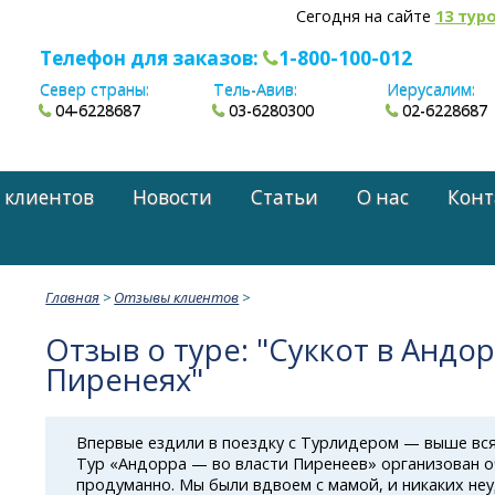
Сегодня на сайте
13 тур
Телефон для заказов:
1-800-100-012
Север страны:
Тель-Авив:
Иерусалим:
04-6228687
03-6280300
02-6228687
 клиентов
Новости
Статьи
О нас
Конт
Главная
>
Отзывы клиентов
>
Отзыв о туре: "Суккот в Андор
Пиренеях"
Впервые ездили в поездку с Турлидером — выше вся
Тур «Андорра — во власти Пиренеев» организован о
продуманно. Мы были вдвоем с мамой, и никаких не