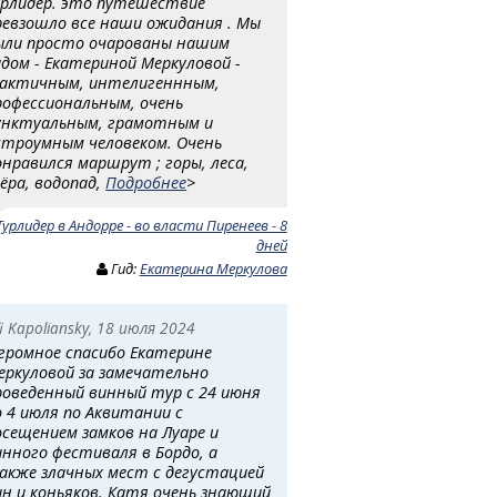
урлидер. это путешествиё
ревзошло все наши ожидания . Мы
ыли просто очарованы нашим
идом - Екатериной Меркуловой -
актичным, интелигеннным,
рофессиональным, очень
унктуальным, грамотным и
строумным человеком. Очень
онравился маршрут ; горы, леса,
зёра, водопад,
Подробнее
>
Турлидер в Андорре - во власти Пиренеев - 8
дней
Гид:
Екатерина Меркулова
fi Kapoliansky, 18 июля 2024
громное спасибо Екатерине
еркуловой за замечательно
роведенный винный тур с 24 июня
о 4 июля по Аквитании с
осещением замков на Луаре и
инного фестиваля в Бордо, а
акже злачных мест с дегустацией
ин и коньяков. Катя очень знающий