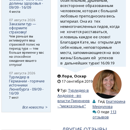
обаятельным, душевным,
долины здоровья -
всесторонне образованным
09/09 - 16/09
человеком, которая с большой
4 места
любовью преподносила весь
07 августа 2026
материал. Она из тех
Заказали тур —
немногочисленных гидов, когда
оформите
не хочется расставаться,
страховку!
и ловишь каждое ее слово!
Чем раньше вы
активируете ваш
Благодаря Кате, мы открыли для
страховой полис на
себя новые, неповторимые
период тура — тем
места, запоминающиеся на всю
больше времени у вас
на спокойное
жизнь! Больших ей успехов
ожидание вашего
в дальнейших турах! 16.09.19
отпуска!
07 августа 2026
Лора, Оскар
Турлидер в
Германии - горячие
17 сентября 2019
источники
Люнебурга - 09/09 -
Тур:
Турлидер в
16/09
Андорре - во
7 мест
власти Пиренеев
Гид:
Екатерина
- "межсезонье"
Меркулова
Все новости
О гиде
113
отзывов
ДРУГИЕ ОТЗЫВЫ