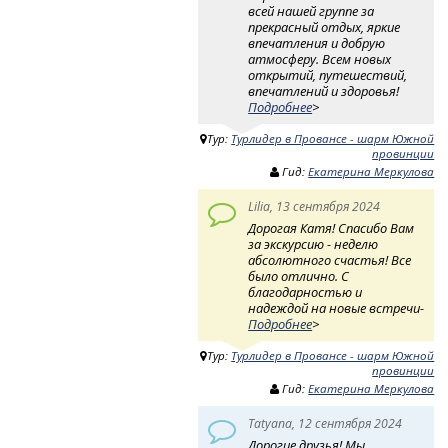
всей нашей группе за
прекрасный отдых, яркие
впечатления и добрую
атмосферу. Всем новых
открытий, путешествий,
впечатлений и здоровья!
Подробнее
>
Тур:
Турлидер в Провансе - шарм Южной
провинции
Гид:
Екатерина Меркулова
Lilia, 13 сентября 2024
Дорогая Катя! Спасибо Вам
за экскурсию - неделю
абсолютного счастья! Все
было отлично. С
благодарностью и
надеждой на новые встречи-
Подробнее
>
Тур:
Турлидер в Провансе - шарм Южной
провинции
Гид:
Екатерина Меркулова
Tatyana, 12 сентября 2024
Дорогие друзья! Мы