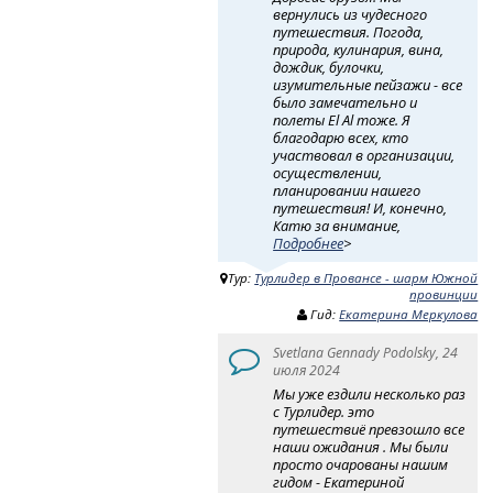
вернулись из чудесного
путешествия. Погода,
природа, кулинария, вина,
дождик, булочки,
изумительные пейзажи - все
было замечательно и
полеты El Al тоже. Я
благодарю всех, кто
участвовал в организации,
осуществлении,
планировании нашего
путешествия! И, конечно,
Катю за внимание,
Подробнее
>
Тур:
Турлидер в Провансе - шарм Южной
провинции
Гид:
Екатерина Меркулова
Svetlana Gennady Podolsky, 24
июля 2024
Мы уже ездили несколько раз
с Турлидер. это
путешествиё превзошло все
наши ожидания . Мы были
просто очарованы нашим
гидом - Екатериной