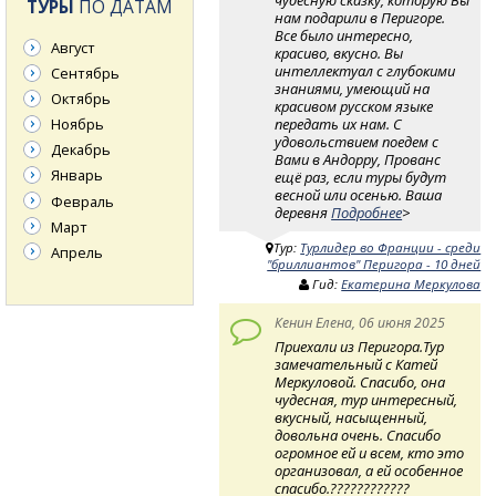
ТУРЫ
ПО ДАТАМ
нам подарили в Перигоре.
Все было интересно,
Август
красиво, вкусно. Вы
интеллектуал с глубокими
Сентябрь
знаниями, умеющий на
Октябрь
красивом русском языке
передать их нам. С
Ноябрь
удовольствием поедем с
Декабрь
Вами в Андорру, Прованс
Январь
ещё раз, если туры будут
весной или осенью. Ваша
Февраль
деревня
Подробнее
>
Март
Тур:
Турлидер во Франции - среди
Апрель
"бриллиантов" Перигора - 10 дней
Гид:
Екатерина Меркулова
Кенин Елена, 06 июня 2025
Приехали из Перигора.Тур
замечательный с Катей
Меркуловой. Спасибо, она
чудесная, тур интересный,
вкусный, насыщенный,
довольна очень. Спасибо
огромное ей и всем, кто это
организовал, а ей особенное
спасибо.????????????