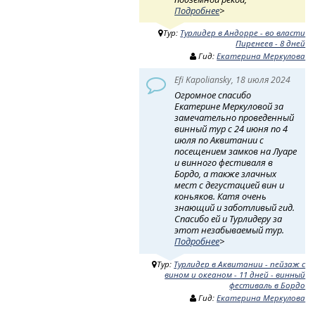
Подробнее
>
Тур:
Турлидер в Андорре - во власти
Пиренеев - 8 дней
Гид:
Екатерина Меркулова
Efi Kapoliansky, 18 июля 2024
Огромное спасибо
Екатерине Меркуловой за
замечательно проведенный
винный тур с 24 июня по 4
июля по Аквитании с
посещением замков на Луаре
и винного фестиваля в
Бордо, а также злачных
мест с дегустацией вин и
коньяков. Катя очень
знающий и заботливый гид.
Спасибо ей и Турлидеру за
этот незабываемый тур.
Подробнее
>
Тур:
Турлидер в Аквитании - пейзаж с
вином и океаном - 11 дней - винный
фестиваль в Бордо
Гид:
Екатерина Меркулова