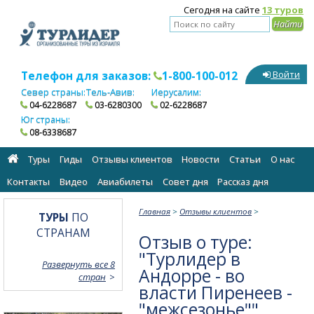
Сегодня на сайте
13 туров
Телефон для заказов:
1-800-100-012
Войти
Север страны:
Тель-Авив:
Иерусалим:
04-6228687
03-6280300
02-6228687
Юг страны:
08-6338687
Туры
Гиды
Отзывы клиентов
Новости
Статьи
О нас
Контакты
Видео
Авиабилеты
Cовет дня
Рассказ дня
Главная
>
Отзывы клиентов
>
ТУРЫ
ПО
СТРАНАМ
Отзыв о туре:
"Турлидер в
Развернуть все 8
Андорре - во
стран
власти Пиренеев -
"межсезонье""