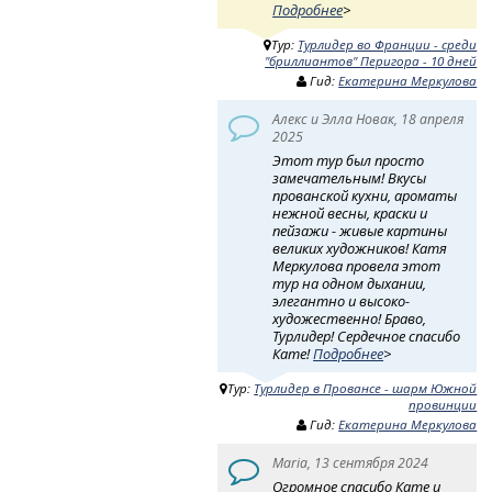
Подробнее
>
Тур:
Турлидер во Франции - среди
"бриллиантов" Перигора - 10 дней
Гид:
Екатерина Меркулова
Алекс и Элла Новак, 18 апреля
2025
Этот тур был просто
замечательным! Вкусы
прованской кухни, ароматы
нежной весны, краски и
пейзажи - живые картины
великих художников! Катя
Меркулова провела этот
тур на одном дыхании,
элегантно и высоко-
художественно! Браво,
Турлидер! Сердечное спасибо
Кате!
Подробнее
>
Тур:
Турлидер в Провансе - шарм Южной
провинции
Гид:
Екатерина Меркулова
Maria, 13 сентября 2024
Огромное спасибо Кате и