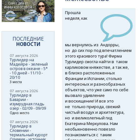
Прошла
неделя, как
ПОСЛЕДНИЕ
НОВОСТИ
мы вернулись из Андорры,
но до сих пор под впечатлением
этого красивого тура! Фирма
07 августа 2026
Турлидер на
Турлидер смогла найти в таком
Мадейре - зеленый
карликовом княжестве, а так же,
остров в океане - 5*
в близко расположенных
- 10 дней - 11/10 -
20/10
Франции и Испании, столько
3 места
интересных и разнообразных
объектов, что уже само по себе
07 августа 2026
вызвало удивление
Турлидер в
Баварии -
и восхищение! И все это
изумрудная гладь
не только природа, свежий
озер - 02/09 - 09/09
чистый воздух и архитектура,
Одно место
но и великолепный гид
07 августа 2026
Екатерина Меркулова. Нам
Турлидер в
необыкновенно повезло
Словении -
познакомиться с таким
термальный курорт
Олимие - источник