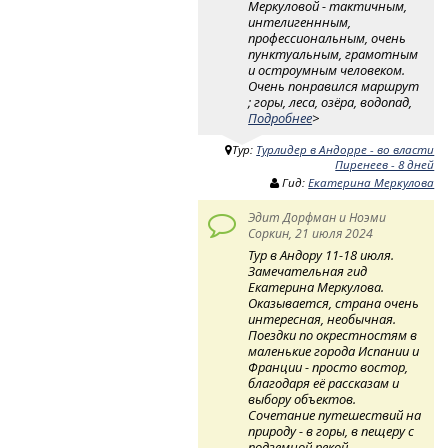
Меркуловой - тактичным,
интелигеннным,
профессиональным, очень
пунктуальным, грамотным
и остроумным человеком.
Очень понравился маршрут
; горы, леса, озёра, водопад,
Подробнее
>
Тур:
Турлидер в Андорре - во власти
Пиренеев - 8 дней
Гид:
Екатерина Меркулова
Эдит Дорфман и Ноэми
Соркин, 21 июля 2024
Тур в Андору 11-18 июля.
Замечательная гид
Екатерина Меркулова.
Оказывается, страна очень
интересная, необычная.
Поездки по окрестностям в
маленькие города Испании и
Франции - просто востор,
благодаря её рассказам и
выбору объектов.
Сочетание путешествий на
природу - в горы, в пещеру с
подземной рекой,