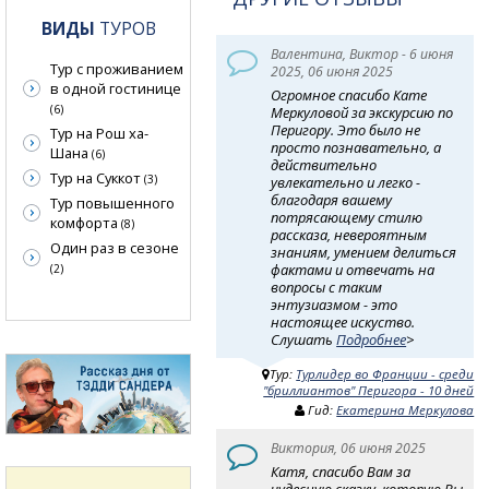
ВИДЫ
ТУРОВ
Валентина, Виктор - 6 июня
Тур с проживанием
2025, 06 июня 2025
в одной гостинице
Огромное спасибо Кате
(6)
Меркуловой за экскурсию по
Перигору. Это было не
Тур на Рош ха-
просто познавательно, а
Шана
(6)
действительно
Тур на Суккот
(3)
увлекательно и легко -
благодаря вашему
Тур повышенного
потрясающему стилю
комфорта
(8)
рассказа, невероятным
Один раз в сезоне
знаниям, умением делиться
фактами и отвечать на
(2)
вопросы с таким
энтузиазмом - это
настоящее искуство.
Слушать
Подробнее
>
Тур:
Турлидер во Франции - среди
"бриллиантов" Перигора - 10 дней
Гид:
Екатерина Меркулова
Виктория, 06 июня 2025
Катя, спасибо Вам за
чудесную сказку, которую Вы