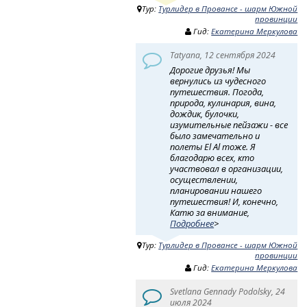
Тур:
Турлидер в Провансе - шарм Южной
провинции
Гид:
Екатерина Меркулова
Tatyana, 12 сентября 2024
Дорогие друзья! Мы
вернулись из чудесного
путешествия. Погода,
природа, кулинария, вина,
дождик, булочки,
изумительные пейзажи - все
было замечательно и
полеты El Al тоже. Я
благодарю всех, кто
участвовал в организации,
осуществлении,
планировании нашего
путешествия! И, конечно,
Катю за внимание,
Подробнее
>
Тур:
Турлидер в Провансе - шарм Южной
провинции
Гид:
Екатерина Меркулова
Svetlana Gennady Podolsky, 24
июля 2024