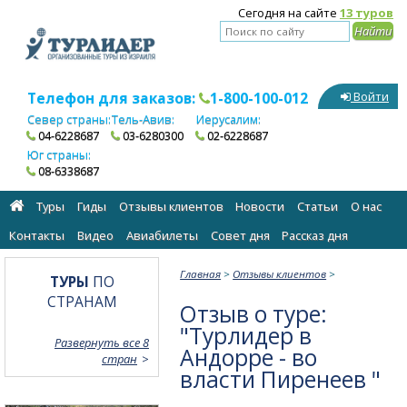
Сегодня на сайте
13 туров
Телефон для заказов:
1-800-100-012
Войти
Север страны:
Тель-Авив:
Иерусалим:
04-6228687
03-6280300
02-6228687
Юг страны:
08-6338687
Туры
Гиды
Отзывы клиентов
Новости
Статьи
О нас
Контакты
Видео
Авиабилеты
Cовет дня
Рассказ дня
Главная
>
Отзывы клиентов
>
ТУРЫ
ПО
СТРАНАМ
Отзыв о туре:
"Турлидер в
Развернуть все 8
Андорре - во
стран
власти Пиренеев "