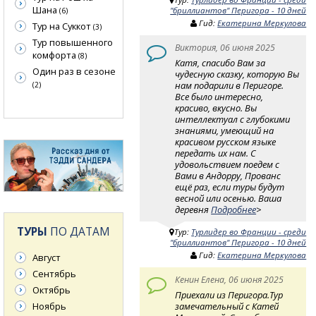
Шана
"бриллиантов" Перигора - 10 дней
(6)
Гид:
Екатерина Меркулова
Тур на Суккот
(3)
Тур повышенного
Виктория, 06 июня 2025
комфорта
(8)
Катя, спасибо Вам за
Один раз в сезоне
чудесную сказку, которую Вы
нам подарили в Перигоре.
(2)
Все было интересно,
красиво, вкусно. Вы
интеллектуал с глубокими
знаниями, умеющий на
красивом русском языке
передать их нам. С
удовольствием поедем с
Вами в Андорру, Прованс
ещё раз, если туры будут
весной или осенью. Ваша
деревня
Подробнее
>
ТУРЫ
ПО ДАТАМ
Тур:
Турлидер во Франции - среди
"бриллиантов" Перигора - 10 дней
Гид:
Екатерина Меркулова
Август
Сентябрь
Кенин Елена, 06 июня 2025
Октябрь
Приехали из Перигора.Тур
замечательный с Катей
Ноябрь