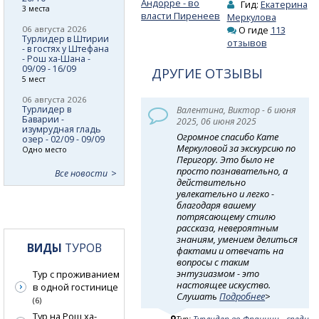
Андорре - во
Гид:
Екатерина
3 места
власти Пиренеев
Меркулова
06 августа 2026
О гиде
113
Турлидер в Штирии
отзывов
- в гостях у Штефана
- Рош ха-Шана -
09/09 - 16/09
ДРУГИЕ ОТЗЫВЫ
5 мест
06 августа 2026
Турлидер в
Валентина, Виктор - 6 июня
Баварии -
2025, 06 июня 2025
изумрудная гладь
Огромное спасибо Кате
озер - 02/09 - 09/09
Меркуловой за экскурсию по
Одно место
Перигору. Это было не
просто познавательно, а
Все новости
действительно
увлекательно и легко -
благодаря вашему
потрясающему стилю
рассказа, невероятным
знаниям, умением делиться
ВИДЫ
ТУРОВ
фактами и отвечать на
вопросы с таким
энтузиазмом - это
Тур с проживанием
настоящее искуство.
в одной гостинице
Слушать
Подробнее
>
(6)
Тур на Рош ха-
Тур:
Турлидер во Франции - среди