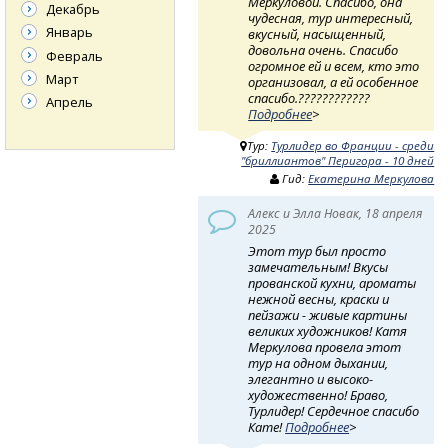
Меркуловой. Спасибо, она
Декабрь
чудесная, тур интересный,
Январь
вкусный, насыщенный,
довольна очень. Спасибо
Февраль
огромное ей и всем, кто это
Март
организовал, а ей особенное
спасибо.????????????
Апрель
Подробнее
>
Тур:
Турлидер во Франции - среди
"бриллиантов" Перигора - 10 дней
Гид:
Екатерина Меркулова
Алекс и Элла Новак, 18 апреля
2025
Этот тур был просто
замечательным! Вкусы
прованской кухни, ароматы
нежной весны, краски и
пейзажи - живые картины
великих художников! Катя
Меркулова провела этот
тур на одном дыхании,
элегантно и высоко-
художественно! Браво,
Турлидер! Сердечное спасибо
Кате!
Подробнее
>