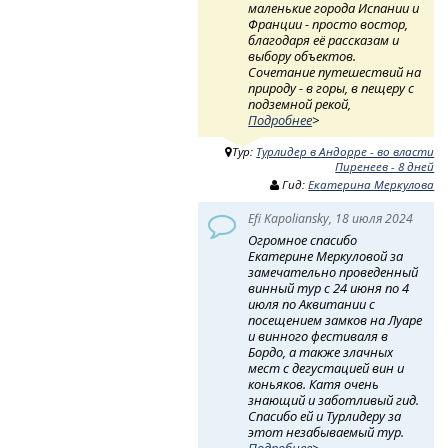
маленькие города Испании и
Франции - просто востор,
благодаря её рассказам и
выбору объектов.
Сочетание путешествий на
природу - в горы, в пещеру с
подземной рекой,
Подробнее
>
Тур:
Турлидер в Андорре - во власти
Пиренеев - 8 дней
Гид:
Екатерина Меркулова
Efi Kapoliansky, 18 июля 2024
Огромное спасибо
Екатерине Меркуловой за
замечательно проведенный
винный тур с 24 июня по 4
июля по Аквитании с
посещением замков на Луаре
и винного фестиваля в
Бордо, а также злачных
мест с дегустацией вин и
коньяков. Катя очень
знающий и заботливый гид.
Спасибо ей и Турлидеру за
этот незабываемый тур.