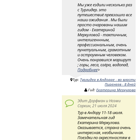
Мы уже ездили несколько раз
с Турлидер. это
путешествиё превзошло все
наши ожидания . Мы были
просто очарованы нашим
гидом - Екатериной
Меркуловой - тактичным,
интелигеннным,
профессиональным, очень
пунктуальным, грамотным
и остроумным человеком.
Очень понравился маршрут
; горы, леса, озёра, водопад,
Подробнее
>
Тур:
Турлидер в Андорре - во власти
Пиренеев - 8 дней
Гид:
Екатерина Меркулова
Эдит Дорфман и Ноэми
Соркин, 21 июля 2024
Тур в Андору 11-18 июля.
Замечательная гид
Екатерина Меркулова.
Оказывается, страна очень
интересная, необычная.
Поездки по окрестностям в