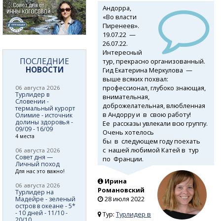
Андорра,
«Во власти
Пиренеев».
19.07.22 —
26.07.22.
Интересный
ПОСЛЕДНИЕ
тур, прекрасно организованный.
НОВОСТИ
Гид Екатерина Меркулова —
выше всяких похвал:
профессионал, глубоко знающая,
06 августа 2026
Турлидер в
внимательная,
Словении -
доброжелательная, влюбленная
термальный курорт
в Андорру и в свою работу!
Олимие - источник
долины здоровья -
Ее рассказы увлекали всю группу.
09/09 - 16/09
Очень хотелось
4 места
бы в следующем году поехать
с нашей любимой Катей в тур
06 августа 2026
Совет дня —
по Франции.
Личный поход
Для нас это важно!
Ирина
06 августа 2026
Романовский
Турлидер на
28 июля 2022
Мадейре - зеленый
остров в океане - 5*
- 10 дней - 11/10 -
Тур:
Турлидер в
20/10