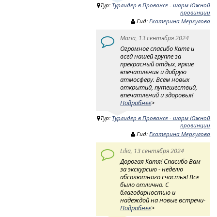
Тур:
Турлидер в Провансе - шарм Южной
провинции
Гид:
Екатерина Меркулова
Maria, 13 сентября 2024
Огромное спасибо Кате и
всей нашей группе за
прекрасный отдых, яркие
впечатления и добрую
атмосферу. Всем новых
открытий, путешествий,
впечатлений и здоровья!
Подробнее
>
Тур:
Турлидер в Провансе - шарм Южной
провинции
Гид:
Екатерина Меркулова
Lilia, 13 сентября 2024
Дорогая Катя! Спасибо Вам
за экскурсию - неделю
абсолютного счастья! Все
было отлично. С
благодарностью и
надеждой на новые встречи-
Подробнее
>