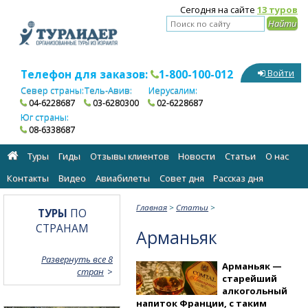
Сегодня на сайте
13 туров
Телефон для заказов:
1-800-100-012
Войти
Север страны:
Тель-Авив:
Иерусалим:
04-6228687
03-6280300
02-6228687
Юг страны:
08-6338687
Туры
Гиды
Отзывы клиентов
Новости
Статьи
О нас
Контакты
Видео
Авиабилеты
Cовет дня
Рассказ дня
Главная
>
Статьи
>
ТУРЫ
ПО
СТРАНАМ
Арманьяк
Развернуть все 8
Арманьяк —
стран
старейший
алкогольный
напиток Франции, с таким