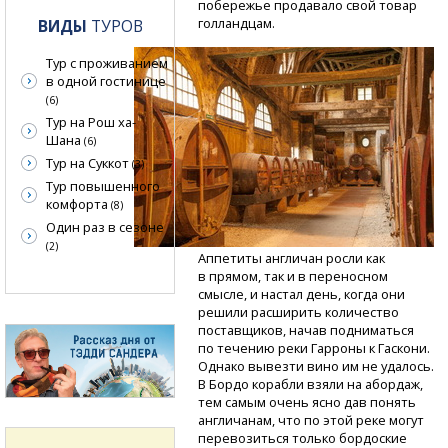
побережье продавало свой товар
голландцам.
ВИДЫ
ТУРОВ
Тур с проживанием
в одной гостинице
(6)
Тур на Рош ха-
Шана
(6)
Тур на Суккот
(3)
Тур повышенного
комфорта
(8)
Один раз в сезоне
(2)
Аппетиты англичан росли как
в прямом, так и в переносном
смысле, и настал день, когда они
решили расширить количество
поставщиков, начав подниматься
по течению реки Гарроны к Гаскони.
Однако вывезти вино им не удалось.
В Бордо корабли взяли на абордаж,
тем самым очень ясно дав понять
англичанам, что по этой реке могут
перевозиться только бордоские