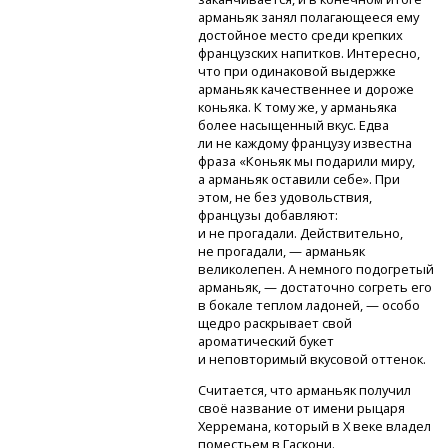
арманьяк занял полагающееся ему
достойное место среди крепких
французских напитков. Интересно,
что при одинаковой выдержке
арманьяк качественнее и дороже
коньяка. К тому же, у арманьяка
более насыщенный вкус. Едва
ли не каждому французу известна
фраза «Коньяк мы подарили миру,
а арманьяк оставили себе». При
этом, не без удовольствия,
французы добавляют:
и не прогадали. Действительно,
не прогадали, — арманьяк
великолепен. А немного подогретый
арманьяк, — достаточно согреть его
в бокале теплом ладоней, — особо
щедро раскрывает свой
ароматический букет
и неповторимый вкусовой оттенок.
Считается, что арманьяк получил
своё название от имени рыцаря
Херремана, который в X веке владел
поместьем в Гаскони.