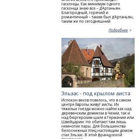
гасконцы. Как минимум одного
гасконца знаю все – д’Артаньян.
Благородный, горячий и
романтичный – таким был д’Артаньян,
таким же по сегодняшний
Подробнее
Эльзас - под крылом аиста
Испокон веков повелось, что в самом
центре Европы живут аисты. Их
тяжелые гнезда можно найти как над
деревенским домиком в Чехии, так и
над бюргерским шале в Германии или
Швейцарии. Но обитают там лишь
немногие пары. Для большинства
белоснежных птиц настоящим домом
стал Эльзас. В этой французской