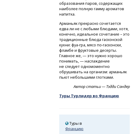
образования паров, содержащих
наиболее полную гамму ароматов
напитка.
Арманьяк прекрасно сочетается
едва ли не с любыми блюдами, хотя,
конечно, идеальное сочетание – это
традиционные блюда гасконской
кухни:
фуа-гра,
мясо
по-гасконски,
фламбе и фруктовые десерты.
Главное же, — это нужно хорошо
понимать, — наслаждение
не следует одномоментно
обрушивать на организм: арманьяк
пьют небольшими глотками.
Автор статьи — Тэдди Сандер
Туры Турлидер во Францию
Туры в
Францию