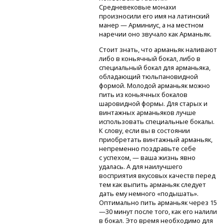
Средневековые монахи
произносили его имя на латинский
манер — Арминиус, а на местном
наречии оно звучало как Арманьяк.
Стоит знать, что арманьяк наливают
либо в коньячный бокал, либо в
специальный бокал для арманьяка,
обладающий тюльпановидной
формой. Молодой арманьяк можно
пить из коньячных бокалов
шаровидной формы. Для старых и
винтажных арманьяков лучше
использовать специальные бокалы.
К слову, если вы в состоянии
приобретать винтажный арманьяк,
непременно поздравьте себе
с успехом, — ваша жизнь явно
удалась. А для наилучшего
восприятия вкусовых качеств перед
тем как выпить арманьяк следует
дать ему немного «подышать».
Оптимально пить арманьяк через 15
—30 минут после того, как его налили
в бокал. Это время необходимо для