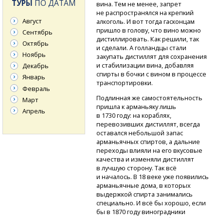
ТУРЫ
ПО ДАТАМ
вина. Тем не менее, запрет
не распространялся на крепкий
Август
алкоголь. И вот тогда гасконцам
пришло в голову, что вино можно
Сентябрь
дистиллировать. Как решили, так
Октябрь
и сделали. А голландцы стали
Ноябрь
закупать дистиллят для сохранения
и стабилизации вина, добавляя
Декабрь
спирты в бочки с вином в процессе
Январь
транспортировки.
Февраль
Подлинная же самостоятельность
Март
пришла к арманьяку лишь
Апрель
в 1730 году: на кораблях,
перевозивших дистиллят, всегда
оставался небольшой запас
арманьячных спиртов, а дальние
переходы влияли на его вкусовые
качества и изменяли дистиллят
в лучшую сторону. Так всё
и началось. В 18 веке уже появились
арманьячные дома, в которых
выдержкой спирта занимались
специально. И всё бы хорошо, если
бы в 1870 году виноградники