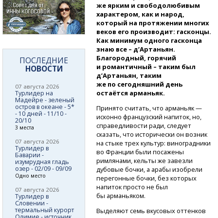
же ярким и свободолюбивым
характером, как и народ,
который на протяжении многих
веков его производит: гасконцы.
Как минимум одного гасконца
знаю все – д’Артаньян.
Благородный, горячий
ПОСЛЕДНИЕ
и романтичный – таким был
НОВОСТИ
д’Артаньян, таким
же по сегодняшний день
07 августа 2026
остаётся арманьяк.
Турлидер на
Мадейре - зеленый
остров в океане - 5*
Принято считать, что арманьяк —
- 10 дней - 11/10 -
исконно французский напиток, но,
20/10
справедливости ради, следует
3 места
сказать, что исторически он возник
07 августа 2026
на стыке трех культур: виноградники
Турлидер в
во Франции были посажены
Баварии -
римлянами, кельты же завезли
изумрудная гладь
озер - 02/09 - 09/09
дубовые бочки, а арабы изобрели
Одно место
перегонные бочки, без которых
напиток просто не был
07 августа 2026
бы арманьяком.
Турлидер в
Словении -
термальный курорт
Выделяют семь вкусовых оттенков
Олимие - источник