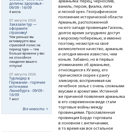
арманьяка: перец, чернослив,
долины здоровья -
ваниль, персик, фиалка, липа
09/09 - 16/09
и лесной орех. Географическое
4 места
положение исторической области
07 августа 2026
Арманьяк, расположенной
Заказали тур —
на юго-западе
провинции Гасконь,
оформите
страховку!
долгое время затрудняло доступ
Чем раньше вы
к морскому побережью, и именно
активируете ваш
поэтому, несмотря на своё
страховой полис на
великолепное качество, арманьяк
период тура — тем
больше времени у вас
и сегодня менее известен, чем
на спокойное
коньяк. Забавно, но в первых
ожидание вашего
упоминаниях об арманьяке,
отпуска!
относящихся к XV веку, его
07 августа 2026
причислялся скорее к рангу
Турлидер в
эликсиров, воспринимая как
Германии - горячие
лечебное зелье с очень сложными
источники
Люнебурга - 09/09 -
вкусами и ароматами. Истинной
16/09
же причиной появления арманьяка
7 мест
в его современном виде стали
торговые войны между
Все новости
провинциями. Прославленная
провинция Бордо торговала
в основном с англичанами,
в то время как все остальное