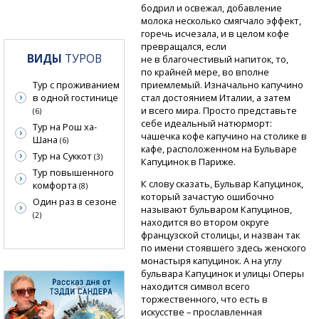
бодрил и освежал, добавление
молока несколько смягчало эффект,
горечь исчезала, и в целом кофе
превращался, если
ВИДЫ
ТУРОВ
не в благочестивый напиток, то,
по крайней мере, во вполне
Тур с проживанием
приемлемый. Изначально капучино
в одной гостинице
стал достоянием Италии, а затем
и всего мира. Просто представьте
(6)
себе идеальный натюрморт:
Тур на Рош ха-
чашечка кофе капучино на столике в
Шана
(6)
кафе, расположенном на Бульваре
Тур на Суккот
(3)
Капуцинок в Париже.
Тур повышенного
К слову сказать, Бульвар Капуцинок,
комфорта
(8)
который зачастую ошибочно
Один раз в сезоне
называют бульваром Капуцинов,
(2)
находится во втором округе
французской столицы, и назван так
по имени стоявшего здесь женского
монастыря капуцинок. А на углу
бульвара Капуцинок и улицы Оперы
находится символ всего
торжественного, что есть в
искусстве – прославленная