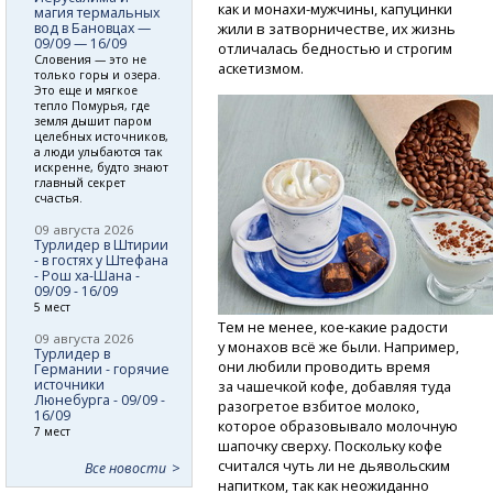
как
и монахи-мужчины,
капуцинки
магия термальных
вод в Бановцах —
жили в затворничестве, их жизнь
09/09 — 16/09
отличалась бедностью и строгим
Словения — это не
аскетизмом.
только горы и озера.
Это еще и мягкое
тепло Помурья, где
земля дышит паром
целебных источников,
а люди улыбаются так
искренне, будто знают
главный секрет
счастья.
09 августа 2026
Турлидер в Штирии
- в гостях у Штефана
- Рош ха-Шана -
09/09 - 16/09
5 мест
Тем не менее,
кое-какие
радости
09 августа 2026
у монахов всё же были. Например,
Турлидер в
они любили проводить время
Германии - горячие
источники
за чашечкой кофе, добавляя туда
Люнебурга - 09/09 -
разогретое взбитое молоко,
16/09
которое образовывало молочную
7 мест
шапочку сверху. Поскольку кофе
считался чуть ли не дьявольским
Все новости
напитком, так как неожиданно