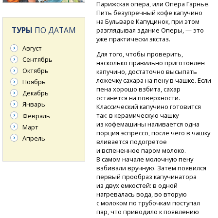
Парижская опера, или Опера Гарнье.
Пить безупречный кофе капучино
на Бульваре Капуцинок, при этом
ТУРЫ
ПО ДАТАМ
разглядывая здание Оперы, — это
уже практически экстаз.
Август
Для того, чтобы проверить,
Сентябрь
насколько правильно приготовлен
Октябрь
капучино, достаточно высыпать
ложечку сахара на пену в чашке. Если
Ноябрь
пена хорошо взбита, сахар
Декабрь
останется на поверхности.
Январь
Классический капучино готовится
так: в керамическую чашку
Февраль
из кофемашины наливается одна
Март
порция эспрессо, после чего в чашку
Апрель
вливается подогретое
и вспененное паром молоко.
В самом начале молочную пену
взбивали вручную. Затем появился
первый прообраз капучинатора
из двух емкостей: в одной
нагревалась вода, во вторую
с молоком по трубочкам поступал
пар, что приводило к появлению