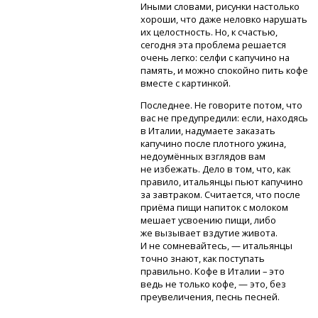
Иными словами, рисунки настолько
хороши, что даже неловко нарушать
их целостность. Но, к счастью,
сегодня эта проблема решается
очень легко: селфи с капучино на
память, и можно спокойно пить кофе
вместе с картинкой.
Последнее. Не говорите потом, что
вас не предупредили: если, находясь
в Италии, надумаете заказать
капучино после плотного ужина,
недоумённых взглядов вам
не избежать. Дело в том, что, как
правило, итальянцы пьют капучино
за завтраком. Считается, что после
приёма пищи напиток с молоком
мешает усвоению пищи, либо
же вызывает вздутие живота.
И не сомневайтесь, — итальянцы
точно знают, как поступать
правильно. Кофе в Италии – это
ведь не только кофе, — это, без
преувеличения, песнь песней.