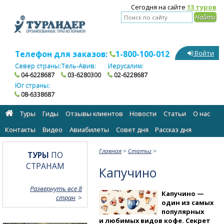
Сегодня на сайте
13 туров
Телефон для заказов:
1-800-100-012
Войти
Север страны:
Тель-Авив:
Иерусалим:
04-6228687
03-6280300
02-6228687
Юг страны:
08-6338687
Туры
Гиды
Отзывы клиентов
Новости
Статьи
О нас
Контакты
Видео
Авиабилеты
Cовет дня
Рассказ дня
Главная
>
Статьи
>
ТУРЫ
ПО
СТРАНАМ
Капучино
Развернуть все 8
Капучино —
стран
один из самых
популярных
и любимых видов кофе. Секрет