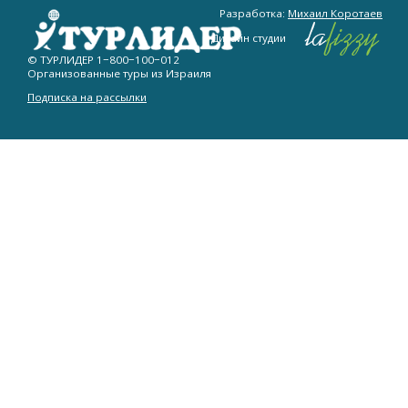
Разработка:
Михаил Коротаев
Дизайн студии
© ТУРЛИДЕР
1−800−100−012
Организованные туры из Израиля
Подписка на рассылки