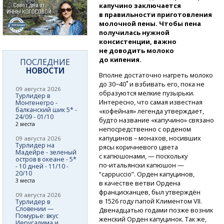
капучино заключается
в правильности приготовления
молочной пены. Чтобы пена
получилась нужной
консистенции, важно
не доводить молоко
до кипения.
ПОСЛЕДНИЕ
НОВОСТИ
Вполне достаточно нагреть молоко
до 30−40˚ и взбивать его, пока не
09 августа 2026
образуются мелкие пузырьки.
Турлидер в
Интересно, что самая известная
Монтенегро -
балканский шик 5* -
«кофейная» легенда утверждает,
24/09 - 01/10
будто название «капучино» связано
2 места
непосредственно с орденом
капуцинов – монахов, носивших
09 августа 2026
Турлидер на
рясы коричневого цвета
Мадейре - зеленый
с капюшонами, — поскольку
остров в океане - 5*
по-итальянски
капюшон —
- 10 дней - 11/10 -
20/10
“cappuccio”. Орден капуцинов,
3 места
в качестве ветви Ордена
францисканцев, был утверждён
09 августа 2026
в 1526 году папой Климентом VII.
Турлидер в
Словении —
Двенадцатью годами позже возник
Помурье: вкус
женский Орден капуцинок. Так же,
Иерусалима и