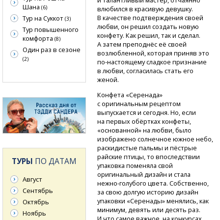
Шана
(6)
влюбился в красивую девушку.
В качестве подтверждения своей
Тур на Суккот
(3)
любви, он решил создать новую
Тур повышенного
конфету. Как решил, так и сделал.
комфорта
(8)
А затем преподнёс её своей
Один раз в сезоне
возлюбленной, которая приняв это
(2)
по-настоящему
сладкое признание
в любви, согласилась стать его
женой.
Конфета «Серенада»
с оригинальным рецептом
выпускается и сегодня. Но, если
на первых обёртках конфеты,
«основанной» на любви, было
изображено солнечное южное небо,
раскидистые пальмы и пёстрые
райские птицы, то впоследствии
ТУРЫ
ПО ДАТАМ
упаковка поменяла свой
оригинальный дизайн и стала
Август
нежно-голубого
цвета. Собственно,
Сентябрь
за свою долгую историю дизайн
упаковки «Серенады» менялись, как
Октябрь
минимум, девять или десять раз.
Ноябрь
И что самое важное, на конкурсах