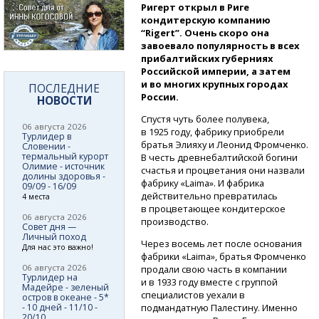
Ригерт открыл в Риге
кондитерскую компанию
“Rigert”. Очень скоро она
завоевало популярность в всех
прибалтийских губерниях
Российской империи, а затем
и во многих крупных городах
ПОСЛЕДНИЕ
России.
НОВОСТИ
Спустя чуть более полувека,
06 августа 2026
в 1925 году, фабрику приобрели
Турлидер в
братья Элияху и Леонид Фромченко.
Словении -
термальный курорт
В честь древнебалтийской богини
Олимие - источник
счастья и процветания они назвали
долины здоровья -
фабрику «Laima». И фабрика
09/09 - 16/09
действительно превратилась
4 места
в процветающее кондитерское
06 августа 2026
производство.
Совет дня —
Личный поход
Через восемь лет после основания
Для нас это важно!
фабрики «Laima», братья Фромченко
06 августа 2026
продали свою часть в компании
Турлидер на
и в 1933 году вместе с группой
Мадейре - зеленый
специалистов уехали в
остров в океане - 5*
- 10 дней - 11/10 -
подмандатную Палестину. Именно
20/10