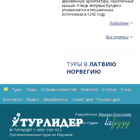
деревянную архитектуру, черепичные
крыши. А ведь впервые Кулдига
упоминается в письменных
источниках в 1242 году.
Подробнее
Все статьи
ТУРЫ В
ЛАТВИЮ
НОРВЕГИЮ
Туры
Гиды
Отзывы клиентов
Новости
Статьи
О нас
Контакты
Видео
Авиабилеты
Cовет дня
Рассказ дня
Разработка:
Михаил Коротаев
Дизайн студии
© ТУРЛИДЕР
1−800−100−012
Организованные туры из Израиля