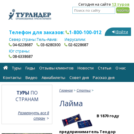
Сегодня на сайте
13 туров
Телефон для заказов:
1-800-100-012
Войти
Север страны:
Тель-Авив:
Иерусалим:
04-6228687
03-6280300
02-6228687
Юг страны:
08-6338687
Туры
Гиды
Отзывы клиентов
Новости
Статьи
О нас
Контакты
Видео
Авиабилеты
Cовет дня
Рассказ дня
Главная
>
Статьи
>
ТУРЫ
ПО
СТРАНАМ
Лайма
Развернуть все 8
В 1870 году
стран
предприниматель Теодор