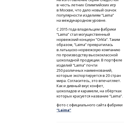
в честь летних Олимпийских игр
в Москве, что дало новый скачок
популярности изделиям “Laima”
на международном уровне.
С 2015 года владельцем фабрики
“Laima” стал могущественный
норвежский концерн “Orkla”. Таким
образом, “Laima” превратилась
в латышско-норвежскую
компанию
по производству высококлассной
шоколадной продукции. В портфеле
изделий “Laima” почти
250 различных наименований,
которые экспортируется в 20 стран
мира. Согласитесь, это впечатляет.
Как и дивный вкус конфет,
шоколадов и карамели, на обёртках
которых красуется название “Laima”.
фото с официального сайта фабрики
“Laima”