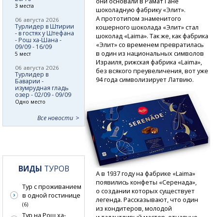
они основали в Рамат Гане
3 места
шоколадную фабрику «Элит».
А прототипом знаменитого
06 августа 2026
Турлидер в Штирии
кошерного шоколада «Элит» стал
- в гостях у Штефана
шоколад «Laima». Так же, как фабрика
- Рош ха-Шана -
«Элит» со временем превратилась
09/09 - 16/09
в один из национальных символов
5 мест
Израиля, рижская фабрика «Laima»,
06 августа 2026
без всякого преувеличения, вот уже
Турлидер в
94 года символизирует Латвию.
Баварии -
изумрудная гладь
озер - 02/09 - 09/09
Одно место
Все новости
ВИДЫ
ТУРОВ
А в 1937 году на фабрике «Laima»
появились конфеты «Серенада»,
Тур с проживанием
о создании которых существует
в одной гостинице
легенда. Рассказывают, что один
(6)
из кондитеров, молодой
Тур на Рош ха-
и талантливый мастер, отчаянно