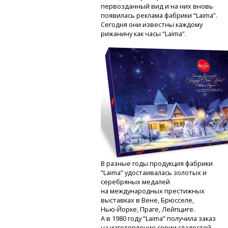
первозданный вид и на них вновь
появилась реклама фабрики “Laima”.
Сегодня они известны каждому
рижанину как часы “Laima”.
В разные годы продукция фабрики
“Laima” удостаивалась золотых и
серебряных медалей
на международных престижных
выставках в Вене, Брюсселе,
Нью-Йорке,
Праге, Лейпциге.
А в 1980 году “Laima” получила заказ
на изготовление серии сладостей