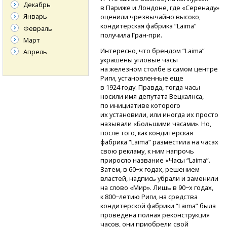
Декабрь
в Париже и Лондоне, где «Серенаду»
Январь
оценили чрезвычайно высоко,
кондитерская фабрика “Laima”
Февраль
получила Гран-при.
Март
Интересно, что брендом “Laima”
Апрель
украшены угловые часы
на железном столбе в самом центре
Риги, установленные еще
в 1924 году. Правда, тогда часы
носили имя депутата Вецкалнса,
по инициативе которого
их установили, или иногда их просто
называли «Большими часами». Но,
после того, как кондитерская
фабрика “Laima” разместила на часах
свою рекламу, к ним напрочь
приросло название «Часы “Laima”.
Затем, в 60−х годах, решением
властей, надпись убрали и заменили
на слово «Мир». Лишь в 90−х годах,
к 800−летию Риги, на средства
кондитерской фабрики “Laima” была
проведена полная реконструкция
часов, они приобрели свой