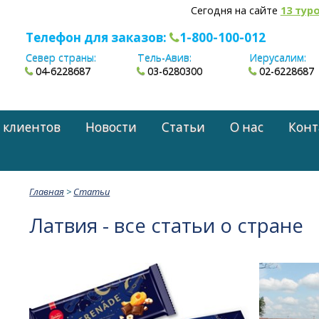
Сегодня на сайте
13 тур
Телефон для заказов:
1-800-100-012
Север страны:
Тель-Авив:
Иерусалим:
04-6228687
03-6280300
02-6228687
 клиентов
Новости
Статьи
О нас
Конт
Главная
>
Статьи
Латвия - все статьи о стране