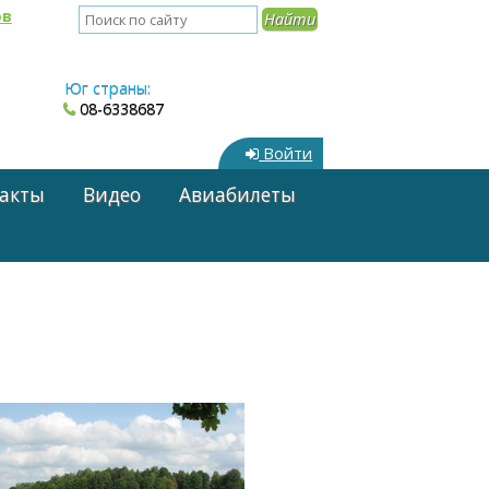
ов
Юг страны:
08-6338687
Войти
акты
Видео
Авиабилеты