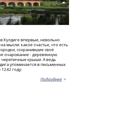
в Кулдиге впервые, невольно
на мысли: какое счастье, что есть
городки, сохранившие своё
е очарование - деревянную
, черепичные крыши. А ведь
дига упоминается в письменных
 1242 году.
Подробнее