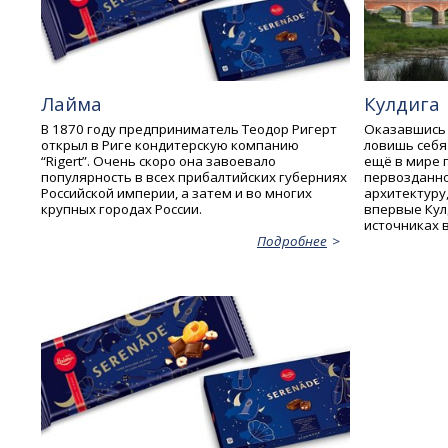
Лайма
Кулдига
В 1870 году предприниматель Теодор Ригерт
Оказавшись 
открыл в Риге кондитерскую компанию
ловишь себя 
“Rigert”. Очень скоро она завоевало
ещё в мире 
популярность в всех прибалтийских губерниях
первозданно
Российской империи, а затем и во многих
архитектуру
крупных городах России.
впервые Кул
источниках в
Подробнее