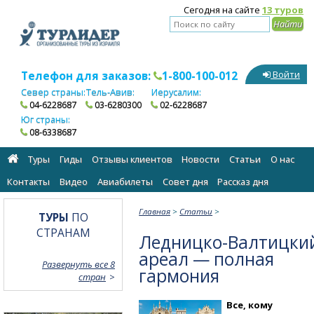
Сегодня на сайте
13 туров
Телефон для заказов:
1-800-100-012
Войти
Север страны:
Тель-Авив:
Иерусалим:
04-6228687
03-6280300
02-6228687
Юг страны:
08-6338687
Туры
Гиды
Отзывы клиентов
Новости
Статьи
О нас
Контакты
Видео
Авиабилеты
Cовет дня
Рассказ дня
Главная
>
Статьи
>
ТУРЫ
ПО
СТРАНАМ
Ледницко-Валтицки
ареал — полная
Развернуть все 8
гармония
стран
Все, кому