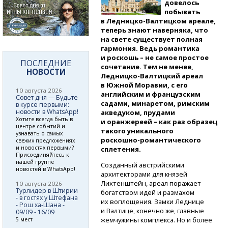
довелось
побывать
в Ледницко-Валтицком
ареале,
теперь знают наверняка, что
на свете существует полная
гармония. Ведь романтика
и роскошь – не самое простое
ПОСЛЕДНИЕ
сочетание. Тем не менее,
НОВОСТИ
Ледницко-Валтицкий
ареал
в Южной Моравии, с его
10 августа 2026
английским и французским
Совет дня — Будьте
садами, минаретом, римским
в курсе первыми:
новости в WhatsApp!
акведуком, прудами
Хотите всегда быть в
и оранжереей – как раз образец
центре событий и
такого уникального
узнавать о самых
роскошно-романтического
свежих предложениях
и новостях первыми?
сплетения.
Присоединяйтесь к
нашей группе
Созданный австрийскими
новостей в WhatsApp!
архитекторами для князей
Лихтенштейн, ареал поражает
10 августа 2026
Турлидер в Штирии
богатством идей и размахом
- в гостях у Штефана
их воплощения. Замки Леднице
- Рош ха-Шана -
и Валтице, конечно же, главные
09/09 - 16/09
жемчужины комплекса. Но и более
5 мест