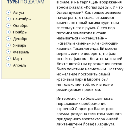
ТУРЫ
ПО ДАТАМ
в скале, и не терпящим возражения
тоном сказала: «Копай здесь!». И что
Август
бы вы думали? Как только землекоп
начал рыть, от скалы отвалился
Сентябрь
камень, который засиял чудесным
Октябрь
светом у него в руках. С тех пор
Ноябрь
потомки землекопа и стали
называться Лихтенштейн –
Декабрь
«светлый камень», или «сияющий
Январь
камень». Такая легенда. Ей можно
Февраль
верить или не доверять, но факт
Март
остаётся фактом – богатства князей
Лихтенштейн на протяжении веков
Апрель
было поистине несметным. Поэтому
их желание построить самый
красивый парк в Европе был
не только мечтой, но и вполне
реализуемым проектом.
Интересно, что большая часть
поражающих воображение
строений
Ледницко-Валтицкого
ареала рождена талантом главного
придворного архитектора князей
Лихтенштейн Йозефа Хардмута.