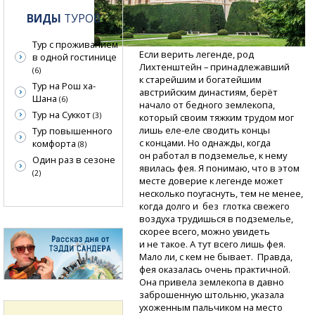
ВИДЫ
ТУРОВ
Тур с проживанием
Если верить легенде, род
в одной гостинице
Лихтенштейн – принадлежавший
(6)
к старейшим и богатейшим
Тур на Рош ха-
австрийским династиям, берёт
Шана
(6)
начало от бедного землекопа,
Тур на Суккот
(3)
который своим тяжким трудом мог
лишь
еле-еле
сводить концы
Тур повышенного
с концами. Но однажды, когда
комфорта
(8)
он работал в подземелье, к нему
Один раз в сезоне
явилась фея. Я понимаю, что в этом
(2)
месте доверие к легенде может
несколько поугаснуть, тем не менее,
когда долго и без глотка свежего
воздуха трудишься в подземелье,
скорее всего, можно увидеть
и не такое. А тут всего лишь фея.
Мало ли, с кем не бывает. Правда,
фея оказалась очень практичной.
Она привела землекопа в давно
заброшенную штольню, указала
ухоженным пальчиком на место