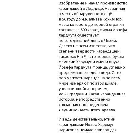
изобретение и начал производство
карандашей в Леднице. Названная
в честь обнаруженного ещё
в 56 году до н.э. алмаза
Кох-и-Нор,
масса которого до первой огранки
составляла 600 карат, фирма Йозефа
Хардмута существует
по сегодняшний день в Чехии.
Далеко не всем известно, что
степени твёрдости карандашей,
такие как
H и F,-
это первые буквы
фамилии Хардмут и имени внука
Йозефа Хардмута Франца, успешно
продолжившего дело деда. С тех
пор мягкость карандаша во всём
мире измеряют по этой шкале,
увеличившейся, впрочем,
до 21 градации. Такая карандашная
история, непосредственно
связанная с возведением
Ледницко-Валтицкого
ареала.
И ведь действительно, этими
карандашами Йозеф Хардмут
нарисовал немало эскизов для