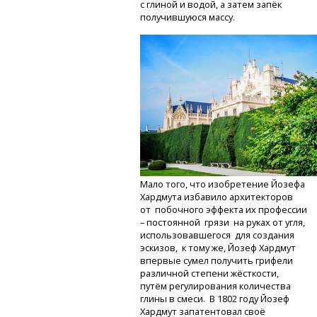
с глиной и водой, а затем запёк
получившуюся массу.
Мало того, что изобретение Йозефа
Хардмута избавило архитекторов
от побочного эффекта их профессии
– постоянной грязи на руках от угля,
использовавшегося для создания
эскизов, к тому же, Йозеф Хардмут
впервые сумел получить грифели
различной степени жёсткости,
путём регулирования количества
глины в смеси. В 1802 году Йозеф
Хардмут запатентовал своё