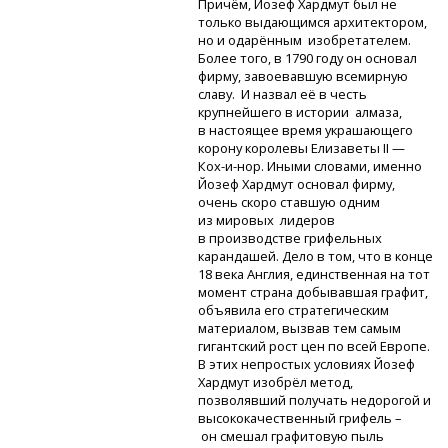
Причём, Йозеф Хардмут был не
только выдающимся архитектором,
но и одарённым изобретателем.
Более того, в 1790 году он основал
фирму, завоевавшую всемирную
славу. И назвал её в честь
крупнейшего в истории алмаза,
в настоящее время украшающего
корону королевы Елизаветы II —
Кох-и-нор.
Иными словами, именно
Йозеф Хардмут основал фирму,
очень скоро ставшую одним
из мировых лидеров
в производстве грифельных
карандашей. Дело в том, что в конце
18 века Англия, единственная на тот
момент страна добывавшая графит,
объявила его стратегическим
материалом, вызвав тем самым
гигантский рост цен по всей Европе.
В этих непростых условиях Йозеф
Хардмут изобрёл метод,
позволявший получать недорогой и
высококачественный грифель –
он смешал графитовую пыль