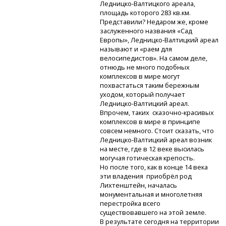
Ледницко-Валтицкого
ареала,
площадь которого 283 кв.км.
Представили? Недаром же, кроме
заслуженного названия «Сад
Европы»,
Ледницко-Валтицкий
ареал
называют и «раем для
велосипедистов». На самом деле,
отнюдь не много подобных
комплексов в мире могут
похвастаться таким бережным
уходом, который получает
Ледницко-Валтицкий
ареал.
Впрочем, таких
сказочно-красивых
комплексов в мире в принципе
совсем немного. Стоит сказать, что
Ледницко-Валтицкий
ареал возник
на месте, где в 12 веке высилась
могучая готическая крепость.
Но после того, как в конце 14 века
эти владения приобрёл род
Лихтенштейн, началась
монументальная и многолетняя
перестройка всего
существовавшего на этой земле.
В результате сегодня на территории