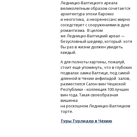
Ледницко-Валтицкого
ареала
великолепным образом сочетается
архитектура эпохи барокко
и неоготика, а неоренессанс мирно
соседствует с сооружениями в духе
романтизма. В целом
же Ледницко-Валтицкий
ареал —
безусловный шедевр, который хотя
бы раз в жизни должен увидеть
каждый.
А для полноты картины, пожалуй,
стоит ещё упомянуть, что в глубоких
подвалах замка Валтице, под самой
длинной в Чехии анфиладой залов,
разместился Салон вин Чешкской
Республики – коллекция 100 лучших
вин года. Такая своеобразная
вишенка
на роскошном Ледницко-Валтицком
торте.
Туры Турлидер в Чехию