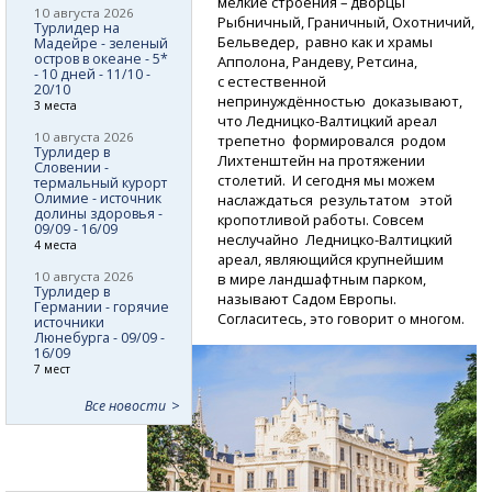
мелкие строения – дворцы
10 августа 2026
Рыбничный, Граничный, Охотничий,
Турлидер на
Бельведер, равно как и храмы
Мадейре - зеленый
остров в океане - 5*
Апполона, Рандеву, Ретсина,
- 10 дней - 11/10 -
с естественной
20/10
непринуждённостью доказывают,
3 места
что
Ледницко-Валтицкий
ареал
10 августа 2026
трепетно формировался родом
Турлидер в
Лихтенштейн на протяжении
Словении -
столетий. И сегодня мы можем
термальный курорт
Олимие - источник
наслаждаться результатом этой
долины здоровья -
кропотливой работы. Совсем
09/09 - 16/09
неслучайно
Ледницко-Валтицкий
4 места
ареал, являющийся крупнейшим
10 августа 2026
в мире ландшафтным парком,
Турлидер в
называют Садом Европы.
Германии - горячие
Согласитесь, это говорит о многом.
источники
Люнебурга - 09/09 -
16/09
7 мест
Все новости