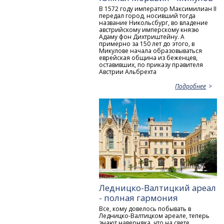
В 1572 году император Максимилиан II
передал город, носивший тогда
название Никольсбург, во владение
австрийскому имперскому князю
Адаму фон Дихтриштейну. А
примерно за 150 лет до этого, в
Микулове начала образовываться
еврейская община из беженцев,
оставивших, по приказу правителя
Австрии Альбрехта
Подробнее
Ледницко-Валтицкий ареал
- полная гармония
Все, кому довелось побывать в
Ледницко-Валтицком ареале, теперь
знают наверняка, что на свете