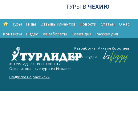
ТУРЫ В
ЧЕХИЮ
Туры
Гиды
Отзывы клиентов
Новости
Статьи
О нас
Контакты
Видео
Авиабилеты
Cовет дня
Рассказ дня
Разработка:
Михаил Коротаев
Дизайн студии
© ТУРЛИДЕР
1−800−100−012
Организованные туры из Израиля
Подписка на рассылки