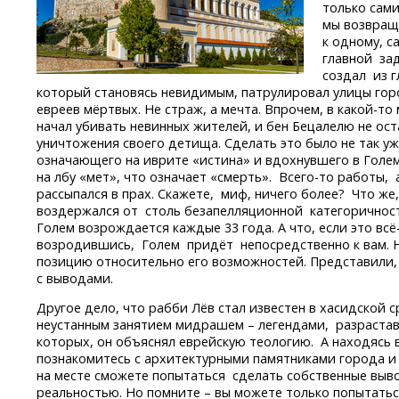
только сами.
мы возвраща
к одному, с
главной за
создал из г
который становясь невидимым, патрулировал улицы гор
евреев мёртвых. Не страж, а мечта. Впрочем,
в какой-то
начал убивать невинных жителей, и бен Бецалелю не ост
уничтожения своего детища. Сделать это было не так уж
означающего на иврите «истина» и вдохнувшего в Голем
на лбу «мет», что означает «смерть».
Всего-то
работы, а
рассыпался в прах. Скажете, миф, ничего более? Что же,
воздержался от столь безапелляционной категоричности
Голем возрождается каждые 33 года. А что, если это
всё
возродившись, Голем придёт непосредственно к вам. Н
позицию относительно его возможностей. Представили, 
с выводами.
Другое дело, что рабби Лёв стал известен в хасидской с
неустанным занятием мидрашем – легендами, разрастав
которых, он объяснял еврейскую теологию. А находясь в
познакомитесь с архитектурными памятниками города и
на месте сможете попытаться сделать собственные вывод
реальностью. Но помните – вы можете только попытаться