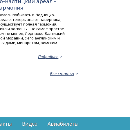
о-Валтицкий ареал -
гармония
велось побывать в Ледницко-
реале, теперь знают наверняка,
 существует полная гармония.
ика и роскошь – не самое простое
Тем не менее, Ледницко-Валтицкий
ой Моравии, с его английским и
 садами, минаретом, римским
Подробнее
Все статьи
акты
Видео
Авиабилеты