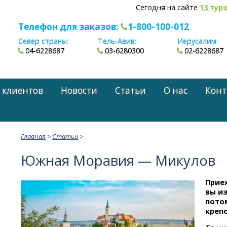
Сегодня на сайте
13 тур
Телефон для заказов:
1-800-100-012
Север страны:
Тель-Авив:
Иерусалим:
04-6228687
03-6280300
02-6228687
 клиентов
Новости
Статьи
О нас
Конт
Главная
>
Статьи
>
Южная Моравия — Микулов
Прие
вы и
пото
крепо