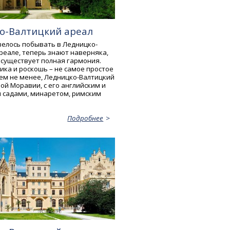
о-Валтицкий ареал
велось побывать в Ледницко-
реале, теперь знают наверняка,
 существует полная гармония.
ика и роскошь – не самое простое
Тем не менее, Ледницко-Валтицкий
ой Моравии, с его английским и
 садами, минаретом, римским
Подробнее