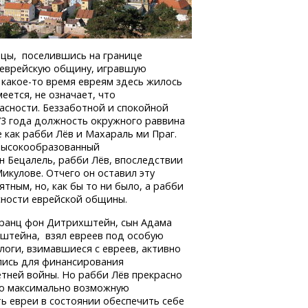
енцы, поселившись на границе
 еврейскую общину, игравшую
,
какое-то
время евреям здесь жилось
еется, не означает, что
асности. Беззаботной и спокойной
573 года должность окружного раввина
е как рабби Лёв и Махараль ми Праг.
высокообразованный
ен Бецалель, рабби Лёв, впоследствии
кулове. Отчего он оставил эту
тным, но, как бы то ни было, а рабби
сности еврейской общины.
ранц фон Дитрихштейн, сын Адама
штейна, взял евреев под особую
алоги, взимавшиеся с евреев, активно
лись для финансирования
тней войны. Но рабби Лёв прекрасно
то максимально возможную
ь евреи в состоянии обеспечить себе