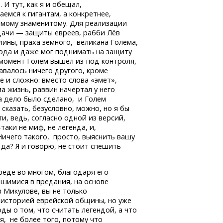
 И тут, как я и обещал,
емся к гигантам, а конкретнее,
амому знаменитому. Для реализации
дачи — защиты евреев, рабби Лёв
лины, праха земного, великана Голема,
ода и даже мог поднимать на защиту
момент Голем вышел
из-под
контроля,
авалось ничего другого, кроме
е и сложно: вместо слова «эмет»,
а жизнь, раввин начертал у него
 дело было сделано, и Голем
 сказать, безусловно, можно, но я бы
, ведь, согласно одной из версий,
-таки
не миф, не легенда, и,
ичего такого, просто, выяснить вашу
да? Я и говорю, не стоит спешить
реде во многом, благодаря его
шимися в предания, на основе
 Микулове, вы не только
 историей еврейской общины, но уже
ы о том, что считать легендой, а что
, не более того, потому что