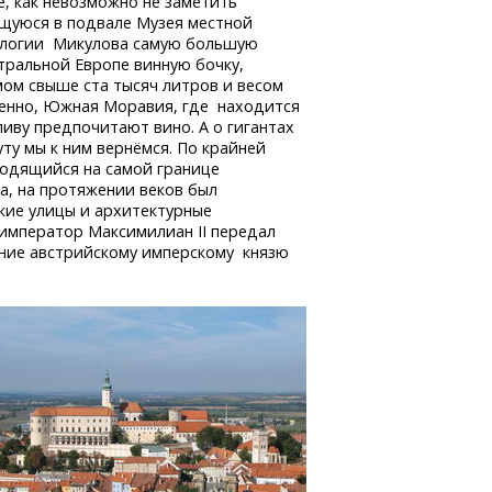
е, как невозможно не заметить
щуюся в подвале Музея местной
логии Микулова самую большую
тральной Европе винную бочку,
ом свыше ста тысяч литров и весом
твенно, Южная Моравия, где находится
иву предпочитают вино. А о гигантах
уту мы к ним вернёмся. По крайней
аходящийся на самой границе
а, на протяжении веков был
зкие улицы и архитектурные
 император Максимилиан II передал
ение австрийскому имперскому князю