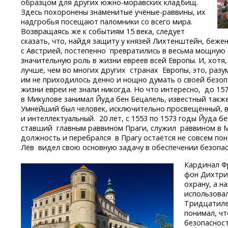
образцом для других
южно-моравских
кладбищ.
Здесь похоронены знаменитые
учёные-раввины,
их
надгробья посещают паломники со всего мира.
Возвращаясь же к событиям 15 века, следует
сказать, что, найдя защиту у князей Лихтенштейн, беж
с Австрией, постепенно превратились в весьма мощную
значительную роль в жизни евреев всей Европы. И, хотя
лучше, чем во многих других странах Европы, это, разум
им не приходилось денно и нощно думать о своей безоп
жизни евреи не знали никогда. Но что интересно, до 1
в Микулове занимал Йуда бен Бецалель, известный такж
Умнейший был человек, исключительно просвещённый, 
и интеллектуальный. 20 лет, с 1553 по 1573 годы Йуда б
ставший главным раввином Праги, служил раввином в Ми
должность и перебрался в Прагу остаётся не совсем поня
Лёв видел свою основную задачу в обеспечении безопа
Кардинал Ф
фон Дихтри
охрану, а н
использова
Тридцатиле
понимал, ч
безопасност