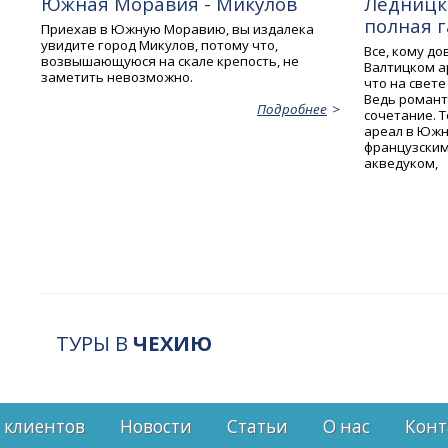
Южная Моравия - Микулов
Ледницк
полная 
Приехав в Южную Моравию, вы издалека
увидите город Микулов, потому что,
Все, кому до
возвышающуюся на скале крепость, не
Валтицком а
заметить невозможно.
что на свете
Ведь романт
Подробнее
сочетание. 
ареал в Южн
французским
акведуком,
ТУРЫ В
ЧЕХИЮ
 клиентов
Новости
Статьи
О нас
Конт