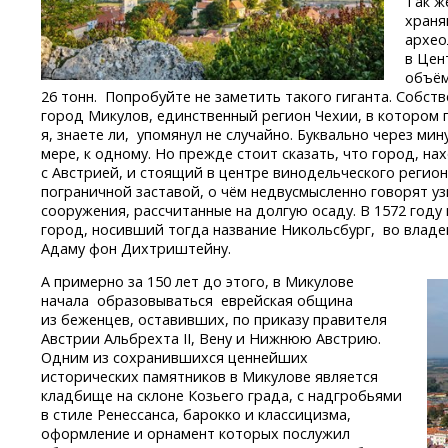
Так ж
храня
архео
в Цен
объём
26 тонн. Попробуйте не заметить такого гиганта. Собс
город Микулов, единственный регион Чехии, в котором п
я, знаете ли, упомянул не случайно. Буквально через мин
мере, к одному. Но прежде стоит сказать, что город, н
с Австрией, и стоящий в центре винодельческого регион
пограничной заставой, о чём недвусмысленно говорят у
сооружения, рассчитанные на долгую осаду. В 1572 году
город, носивший тогда название Никольсбург, во влад
Адаму фон Дихтриштейну.
А примерно за 150 лет до этого, в Микулове
начала образовываться еврейская община
из беженцев, оставивших, по приказу правителя
Австрии Альбрехта II, Вену и Нижнюю Австрию.
Одним из сохранившихся ценнейших
исторических памятников в Микулове является
кладбище на склоне Козьего града, с надгробьями
в стиле Ренессанса, барокко и классицизма,
оформление и орнамент которых послужил