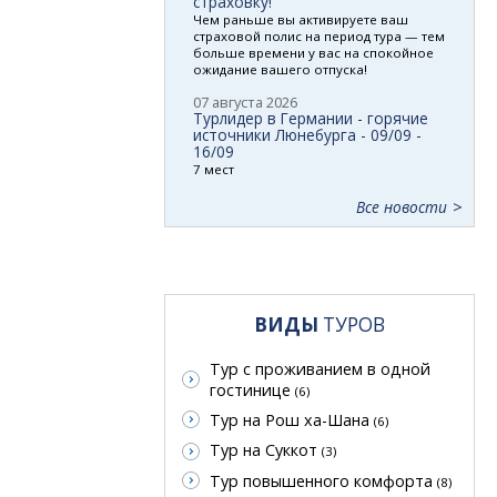
страховку!
Чем раньше вы активируете ваш
страховой полис на период тура — тем
больше времени у вас на спокойное
ожидание вашего отпуска!
07 августа 2026
Турлидер в Германии - горячие
источники Люнебурга - 09/09 -
16/09
7 мест
Все новости
ВИДЫ
ТУРОВ
Тур с проживанием в одной
гостинице
(6)
Тур на Рош ха-Шана
(6)
Тур на Суккот
(3)
Тур повышенного комфорта
(8)