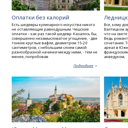
Оплатки без калорий
Ледницк
Есть шедевры кулинарного искусства никого
Все, кому до
не оставляющие равнодушным. Чешские
Валтицком а
оплатки – как раз такой шедевр. Казалось бы,
что на свете
совершенно незамысловатое угощение, - две
Ведь романт
тонкие круглые вафли, диаметром 15-20
сочетание. 
сантиметров, с небольшим слоем самой
ареал в Южн
разнообразной начинки между ними, - тем не
французским
менее, попробовав
акведуком,
Подробнее