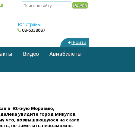
ов
Юг страны:
08-6338687
Войти
акты
Видео
Авиабилеты
хав в Южную Моравию,
здалека увидите город Микулов,
му что, возвышающуюся на скале
сть, не заметить невозможно.