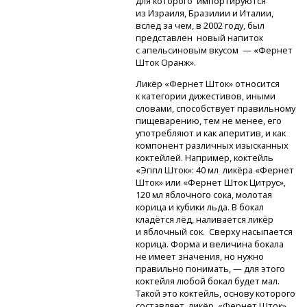
для которого импортируются
из Израиля, Бразилии и Италии,
вслед за чем, в 2002 году, был
представлен новый напиток
с апельсиновым вкусом — «Фернет
Шток Оранж».
Ликёр «Фернет Шток» относится
к категории дижестивов, иными
словами, способствует правильному
пищеварению, тем не менее, его
употребляют и как аперитив, и как
компонент различных изысканных
коктейлей. Например, коктейль
«Эппл Шток»: 40 мл ликёра «Фернет
Шток» или «Фернет Шток Цитрус»,
120 мл яблочного сока, молотая
корица и кубики льда. В бокал
кладётся лёд, наливается ликёр
и яблочный сок. Сверху насыпается
корица. Форма и величина бокала
не имеет значения, но нужно
правильно понимать, — для этого
коктейля любой бокал будет мал.
Такой это коктейль, основу которого
составляет ликёр «Фернет Шток»,