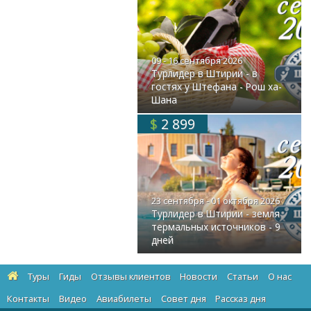
09 - 16 сентября 2026
Турлидер в Штирии - в
гостях у Штефана - Рош ха-
Шана
$
2 899
23 сентября - 01 октября 2026
Турлидер в Штирии - земля
термальных источников - 9
дней
Туры
Гиды
Отзывы клиентов
Новости
Статьи
О нас
Контакты
Видео
Авиабилеты
Cовет дня
Рассказ дня