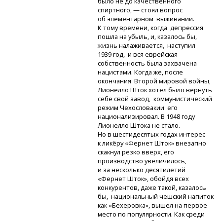
было не до качественного
спиртного, — стоял вопрос
об элементарном выживании.
К тому времени, когда депрессия
пошла на убыль, и, казалось бы,
жизнь налаживается, наступил
1939 год, и вся еврейская
собственность была захвачена
нацистами. Когда же, после
окончания Второй мировой войны,
Лионелло Шток хотел было вернуть
себе свой завод, коммунистический
режим Чехословакии его
национализировал. В 1948 году
Лионелло Штока не стало.
Но в шестидесятых годах интерес
к ликёру «Фернет Шток» внезапно
скакнул резко вверх, его
производство увеличилось,
и за несколько десятилетий
«Фернет Шток», обойдя всех
конкурентов, даже такой, казалось
бы, национальный чешский напиток
как «Бехеровка», вышел на первое
место по популярности. Как среди