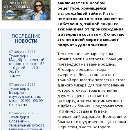
заключается в особой
рецептуре, хранящейся
в строжайшей тайне. И это
немногое из того что известно.
Собственно, тайной покрыто
всё: начиная от происхождения
и завершая составом. К счастью,
ПОСЛЕДНИЕ
это ни в коей мере не мешает
НОВОСТИ
получать удовольствие.
07 августа 2026
Тем не менее, четыре страны –
Турлидер на
Италия, Чехия, Австрия и Франция
Мадейре - зеленый
остров в океане - 5*
претендуют на звание родины.
- 10 дней - 11/10 -
Я говорю о родине ликёра
20/10
«Фернет». Дело в том, что нет
3 места
точной хронологии появления этого
07 августа 2026
дивного ликёра, для приготовления
Турлидер в
которого смесь трав в течение
Баварии -
двух месяцев настаивается
изумрудная гладь
озер - 02/09 - 09/09
на спирту, а затем восемь месяцев
Одно место
в дубовых бочках. Предполагается,
что ликёр создал в 19 веке
07 августа 2026
итальянский фармацевт Бернардино
Турлидер в
Словении -
Бранка в сотрудничестве с доктором
термальный курорт
Фернетом, в честь которого
Олимие - источник