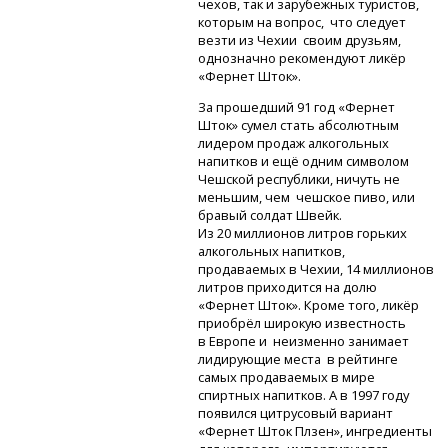
чехов, так и зарубежных туристов,
которым на вопрос, что следует
везти из Чехии своим друзьям,
однозначно рекомендуют ликёр
«Фернет Шток».
За прошедший 91 год «Фернет
Шток» сумел стать абсолютным
лидером продаж алкогольных
напитков и ещё одним символом
Чешской республики, ничуть не
меньшим, чем чешское пиво, или
бравый солдат Швейк.
Из 20 миллионов литров горьких
алкогольных напитков,
продаваемых в Чехии, 14 миллионов
литров приходится на долю
«Фернет Шток». Кроме того, ликёр
приобрёл широкую известность
в Европе и неизменно занимает
лидирующие места в рейтинге
самых продаваемых в мире
спиртных напитков. А в 1997 году
появился цитрусовый вариант
«Фернет Шток Плзен», ингредиенты