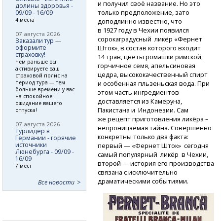
и получил своё название. Но это
долины здоровья -
только предположение, зато
09/09 - 16/09
4 места
доподлинно известно, что
в 1927 году в Чехии появился
07 августа 2026
сорокаградусный ликёр «Фернет
Заказали тур —
оформите
Шток», в состав которого входит
страховку!
14 трав, цветы ромашки римской,
Чем раньше вы
горчичное семя, апельсиновая
активируете ваш
цедра, высококачественный спирт
страховой полис на
период тура — тем
и особенная пльзеньская вода. При
больше времени у вас
этом часть ингредиентов
на спокойное
доставляется из Камеруна,
ожидание вашего
Пакистана и Индонезии. Сам
отпуска!
же рецепт приготовления ликёра –
07 августа 2026
непроницаемая тайна. Совершенно
Турлидер в
конкретны только два факта:
Германии - горячие
источники
первый — «Фернет Шток» сегодня
Люнебурга - 09/09 -
самый популярный ликёр в Чехии,
16/09
второй — история его производства
7 мест
связана с исключительно
драматическими событиями.
Все новости