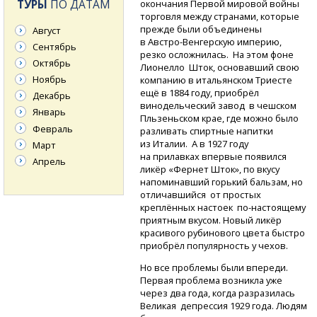
ТУРЫ
ПО ДАТАМ
окончания Первой мировой войны
торговля между странами, которые
прежде были объединены
Август
в Австро-Венгерскую
империю,
Сентябрь
резко осложнилась. На этом фоне
Октябрь
Лионелло Шток, основавший свою
Ноябрь
компанию в итальянском Триесте
ещё в 1884 году, приобрёл
Декабрь
винодельческий завод в чешском
Январь
Пльзеньском крае, где можно было
Февраль
разливать спиртные напитки
из Италии. А в 1927 году
Март
на прилавках впервые появился
Апрель
ликёр «Фернет Шток», по вкусу
напоминавший горький бальзам, но
отличавшийся от простых
креплённых настоек
по-настоящему
приятным вкусом. Новый ликёр
красивого рубинового цвета быстро
приобрёл популярность у чехов.
Но все проблемы были впереди.
Первая проблема возникла уже
через два года, когда разразилась
Великая депрессия 1929 года. Людям