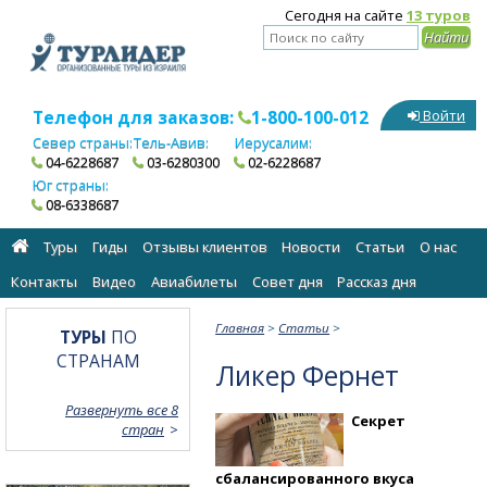
Сегодня на сайте
13 туров
Телефон для заказов:
1-800-100-012
Войти
Север страны:
Тель-Авив:
Иерусалим:
04-6228687
03-6280300
02-6228687
Юг страны:
08-6338687
Туры
Гиды
Отзывы клиентов
Новости
Статьи
О нас
Контакты
Видео
Авиабилеты
Cовет дня
Рассказ дня
Главная
>
Статьи
>
ТУРЫ
ПО
СТРАНАМ
Ликер Фернет
Развернуть все 8
Секрет
стран
сбалансированного вкуса