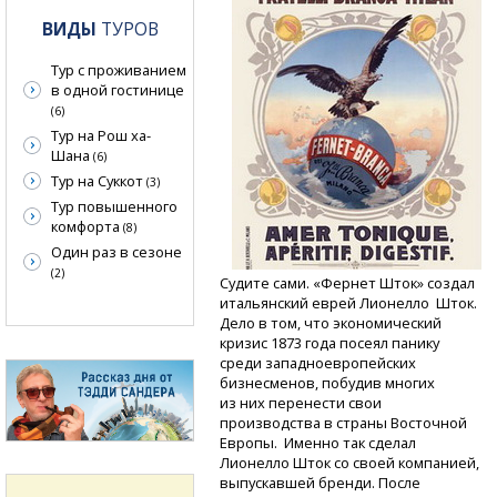
ВИДЫ
ТУРОВ
Тур с проживанием
в одной гостинице
(6)
Тур на Рош ха-
Шана
(6)
Тур на Суккот
(3)
Тур повышенного
комфорта
(8)
Один раз в сезоне
(2)
Судите сами. «Фернет Шток» создал
итальянский еврей Лионелло Шток.
Дело в том, что экономический
кризис 1873 года посеял панику
среди западноевропейских
бизнесменов, побудив многих
из них перенести свои
производства в страны Восточной
Европы. Именно так сделал
Лионелло Шток со своей компанией,
выпускавшей бренди. После