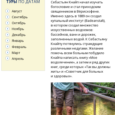
ТУРЫ
ПО ДАТАМ
Себастьян Кнайп начал изучать
богословие и стал приходским
Август
священником в Вёрисхофене.
Именно здесь в 1889 он создал
Сентябрь
купальный институт (Badeanstalt),
Октябрь
в котором создал множество
Ноябрь
искусственных водоемов:
бассейнов, ванн и дорожек,
Декабрь
заполненных водой. К Себастьяну
Январь
Кнайпу потянулись страждущие
Февраль
различными недугами. Желание
Март
помочь всем больным побудило
Кнайпа написать книгу «Мое
Апрель
водолечение», а затем и ряд других
книг, среди которых «Так вы должны
жить» и «Советчик для больных
и здоровых».