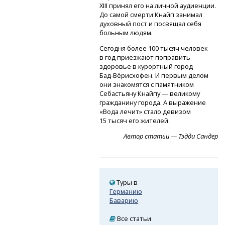
XIII принял его на личной аудиенции.
До самой смерти Кнайп занимал
духовный пост и посвящал себя
больным людям.
Сегодня более 100 тысяч человек
в год приезжают поправить
здоровье в курортный город
Бад-Вёрисхофен.
И первым делом
они знакомятся с памятником
Себастьяну Кнайпу — великому
гражданину города. А выражение
«Вода лечит» стало девизом
15 тысяч его жителей.
Автор статьи — Тэдди Сандер
Туры в
Германию
Баварию
Все статьи