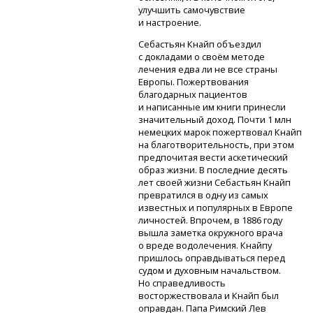
улучшить самочувствие
и настроение.
Себастьян Кнайп объездил
с докладами о своём методе
лечения едва ли не все страны
Европы. Пожертвования
благодарных пациентов
и написанные им книги принесли
значительный доход. Почти 1 млн
немецких марок пожертвовал Кнайп
на благотворительность, при этом
предпочитая вести аскетический
образ жизни. В последние десять
лет своей жизни Себастьян Кнайп
превратился в одну из самых
известных и популярных в Европе
личностей. Впрочем, в 1886 году
вышла заметка окружного врача
о вреде водолечения. Кнайпу
пришлось оправдываться перед
судом и духовным начальством.
Но справедливость
восторжествовала и Кнайп был
оправдан. Папа Римский Лев