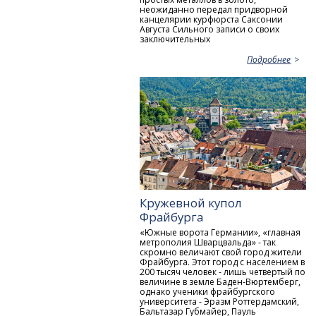
неожиданно передал придворной
канцелярии курфюрста Саксонии
Aвгуста Сильного записи о своих
заключительных
Подробнее
Кружевной купол
Фрайбурга
«Южные ворота Германии», «главная
метрополия Шварцвальда» - так
скромно величают свой город жители
Фрайбурга. Этот город с населением в
200 тысяч человек - лишь четвертый по
величине в земле Баден-Вюртемберг,
однако ученики фрайбургского
университета - Эразм Роттердамский,
Бальтазар Губмайер, Пауль