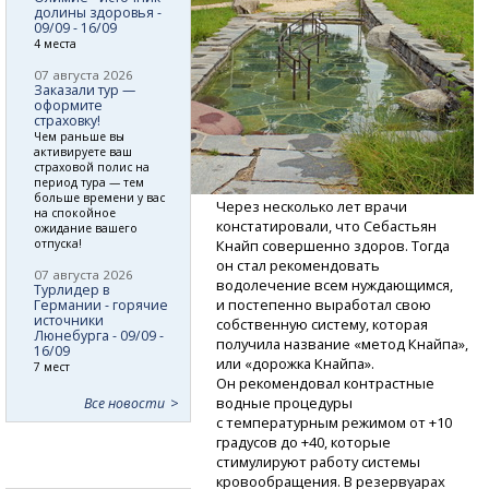
долины здоровья -
09/09 - 16/09
4 места
07 августа 2026
Заказали тур —
оформите
страховку!
Чем раньше вы
активируете ваш
страховой полис на
период тура — тем
больше времени у вас
Через несколько лет врачи
на спокойное
констатировали, что Себастьян
ожидание вашего
отпуска!
Кнайп совершенно здоров. Тогда
он стал рекомендовать
07 августа 2026
водолечение всем нуждающимся,
Турлидер в
и постепенно выработал свою
Германии - горячие
источники
собственную систему, которая
Люнебурга - 09/09 -
получила название «метод Кнайпа»,
16/09
или «дорожка Кнайпа».
7 мест
Он рекомендовал контрастные
водные процедуры
Все новости
с температурным режимом от +10
градусов до +40, которые
стимулируют работу системы
кровообращения. В резервуарах