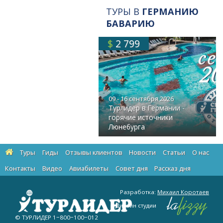
ТУРЫ В
ГЕРМАНИЮ
БАВАРИЮ
$
2 799
09 - 16 сентября 2026
Турлидер в Германии -
горячие источники
Люнебурга
Туры
Гиды
Отзывы клиентов
Новости
Статьи
О нас
Контакты
Видео
Авиабилеты
Cовет дня
Рассказ дня
Разработка:
Михаил Коротаев
Дизайн студии
© ТУРЛИДЕР
1−800−100−012