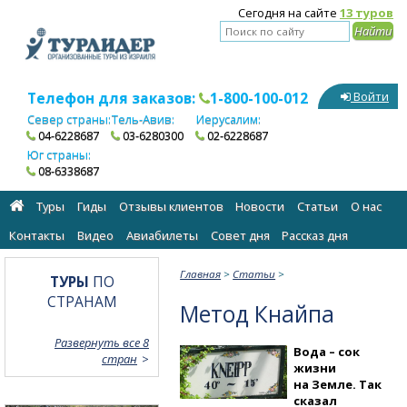
Сегодня на сайте
13 туров
Телефон для заказов:
1-800-100-012
Войти
Север страны:
Тель-Авив:
Иерусалим:
04-6228687
03-6280300
02-6228687
Юг страны:
08-6338687
Туры
Гиды
Отзывы клиентов
Новости
Статьи
О нас
Контакты
Видео
Авиабилеты
Cовет дня
Рассказ дня
Главная
>
Статьи
>
ТУРЫ
ПО
СТРАНАМ
Метод Кнайпа
Развернуть все 8
Вода – сок
стран
жизни
на Земле. Так
сказал