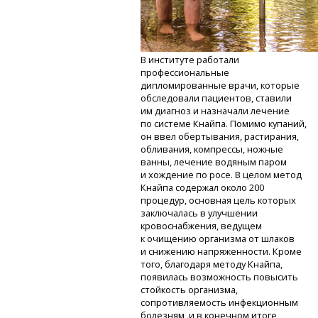
В институте работали
профессиональные
дипломированные врачи, которые
обследовали пациентов, ставили
им диагноз и назначали лечение
по системе Кнайпа. Помимо купаний,
он ввел обертывания, растирания,
обливания, компрессы, ножные
ванны, лечение водяным паром
и хождение по росе. В целом метод
Кнайпа содержал около 200
процедур, основная цель которых
заключалась в улучшении
кровоснабжения, ведущем
к очищению организма от шлаков
и снижению напряженности. Кроме
того, благодаря методу Кнайпа,
появилась возможность повысить
стойкость организма,
сопротивляемость инфекционным
болезням, и в конечном итоге,