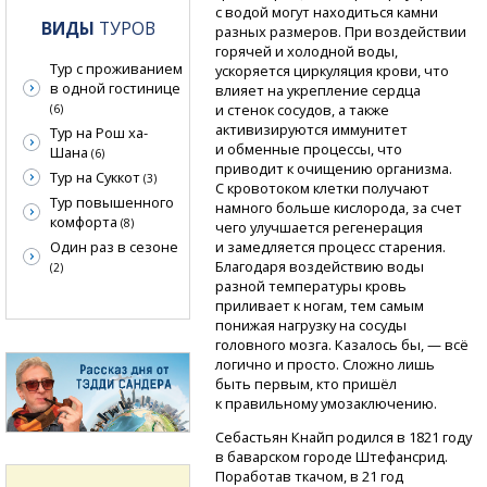
с водой могут находиться камни
ВИДЫ
ТУРОВ
разных размеров. При воздействии
горячей и холодной воды,
Тур с проживанием
ускоряется циркуляция крови, что
в одной гостинице
влияет на укрепление сердца
и стенок сосудов, а также
(6)
активизируются иммунитет
Тур на Рош ха-
и обменные процессы, что
Шана
(6)
приводит к очищению организма.
Тур на Суккот
(3)
С кровотоком клетки получают
Тур повышенного
намного больше кислорода, за счет
комфорта
(8)
чего улучшается регенерация
Один раз в сезоне
и замедляется процесс старения.
Благодаря воздействию воды
(2)
разной температуры кровь
приливает к ногам, тем самым
понижая нагрузку на сосуды
головного мозга. Казалось бы, — всё
логично и просто. Сложно лишь
быть первым, кто пришёл
к правильному умозаключению.
Себастьян Кнайп родился в 1821 году
в баварском городе Штефансрид.
Поработав ткачом, в 21 год