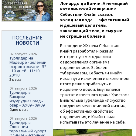
Лонардо да Винчи. А немецкий
католический священник
Себастьян Кнайп сказал:
холодная вода — эффективный
и дешевый целитель,
закаляющий тело, и ему уже
не страшны болезни.
ПОСЛЕДНИЕ
НОВОСТИ
В середине XIX века Себастьян
Кнайп разработал и развил
07 августа 2026
интересную методологию
Турлидер на
оздоровления организма
Мадейре - зеленый
остров в океане - 5*
водолечением. Заболев
- 10 дней - 11/10 -
туберкулезом, Себастьян Кнайп
20/10
искал пути излечения и в конечном
3 места
итоге решил прибегнуть к
07 августа 2026
исцелению водой. Ему попался
Турлидер в
трактат известного врача Христофа
Баварии -
Вильгельма Гуфеланда «Искусство
изумрудная гладь
озер - 02/09 - 09/09
продления человеческой жизни»,
Одно место
об эффективных свойствах
водолечения, и Кнайп начал
07 августа 2026
испытывать это лечение на себе.
Турлидер в
Словении -
термальный курорт
Олимие - источник