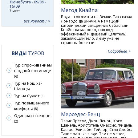
Люнебурга - 09/09 -
16/09
Метод Кнайпа
7 мест
Вода – сок жизни на Земле. Так сказал
Лонардо да Винчи. А немецкий
Все новости
католический священник Себастьян
Кнайп сказал: холодная вода -
эффективный и дешевый целитель,
закаляющий тело, и ему уже не
страшны болезни.
Подробнее
ВИДЫ
ТУРОВ
Тур с проживанием
в одной гостинице
(6)
Тур на Рош ха-
Шана
(6)
Тур на Суккот
(3)
Тур повышенного
комфорта
(8)
Мерседес-Бенц
Один раз в сезоне
Элвис Пресли, Джон Ленон, Коко
(2)
Шанель, Аристотель Онассис, Фидель
Кастро, Элизабет Тейлор, Стив Джобс.
Такие разные люди. Тем не менее,