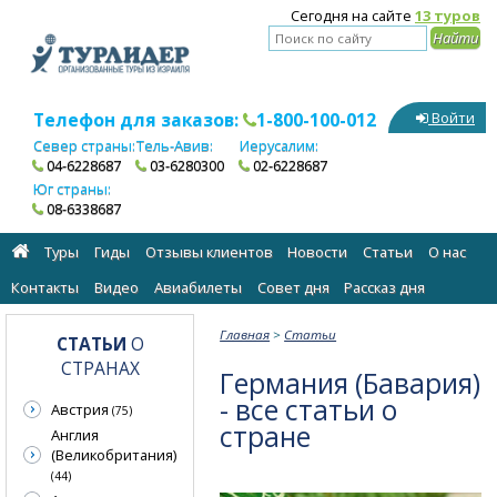
Сегодня на сайте
13 туров
Телефон для заказов:
1-800-100-012
Войти
Север страны:
Тель-Авив:
Иерусалим:
04-6228687
03-6280300
02-6228687
Юг страны:
08-6338687
Туры
Гиды
Отзывы клиентов
Новости
Статьи
О нас
Контакты
Видео
Авиабилеты
Cовет дня
Рассказ дня
Главная
>
Статьи
СТАТЬИ
О
СТРАНАХ
Германия (Бавария)
- все статьи о
Австрия
(75)
стране
Англия
(Великобритания)
(44)