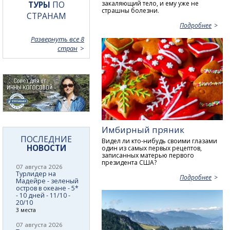
закаляющий тело, и ему уже не
ТУРЫ
ПО
страшны болезни.
СТРАНАМ
Подробнее
Развернуть все 8
стран
Имбирный пряник
ПОСЛЕДНИЕ
Видел ли кто-нибудь своими глазами
НОВОСТИ
один из самых первых рецептов,
записанных матерью первого
президента США?
07 августа 2026
Турлидер на
Подробнее
Мадейре - зеленый
остров в океане - 5*
- 10 дней - 11/10 -
20/10
3 места
07 августа 2026