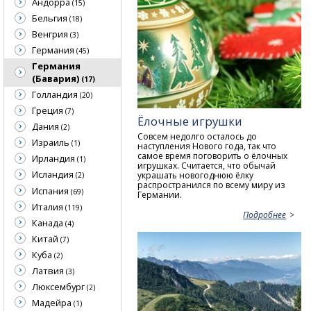
Андорра
(15)
Бельгия
(18)
Венгрия
(3)
Германия
(45)
Германия
(Бавария)
(17)
Голландия
(20)
Греция
(7)
Ёлочные игрушки
Дания
(2)
Совсем недолго осталось до
Израиль
(1)
наступления Нового года, так что
самое время поговорить о ёлочных
Ирландия
(1)
игрушках. Считается, что обычай
Исландия
украшать новогоднюю ёлку
(2)
распространился по всему миру из
Испания
(69)
Германии.
Италия
(119)
Подробнее
Канада
(4)
Китай
(7)
Куба
(2)
Латвия
(3)
Люксембург
(2)
Мадейра
(1)