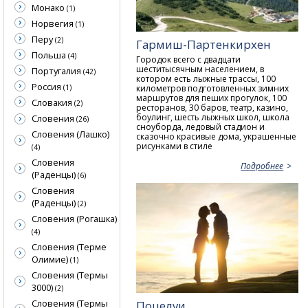
Монако
(1)
Норвегия
(1)
Перу
(2)
Гармиш-Партенкирхен
Польша
(4)
Городок всего с двадцати
шеститысячным населением, в
Португалия
(42)
котором есть лыжные трассы, 100
Россия
(1)
километров подготовленных зимних
маршрутов для пеших прогулок, 100
Словакия
(2)
ресторанов, 30 баров, театр, казино,
боулинг, шесть лыжных школ, школа
Словения
(26)
сноуборда, ледовый стадион и
Словения (Лашко)
сказочно красивые дома, украшенные
рисунками в стиле
(4)
Словения
Подробнее
(Раденцы)
(6)
Словения
(Раденцы)
(2)
Словения (Рогашка)
(4)
Словения (Терме
Олимие)
(1)
Словения (Термы
3000)
(2)
Словения (Термы
Поцелуи