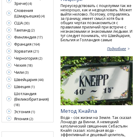
Зрече)
(4)
Переусердствовать с поцелуями так же
нехорошо, как и недоцеловать. Может
Словения
выйти неловко. Поэтому, отправляясь
(Шмарьешке)
(4)
за границу, имеет смысл хотя бы в
общих чертах познакомиться с
США
(30)
правилами приличий при встрече с
Таиланд
(2)
незнакомыми и знакомыми людьми. И
тут следует понимать, что Швейцария,
Финляндия
(17)
Бельгия и Голландия самые
Франция
(164)
Подробнее
Хорватия
(21)
Черногория
(2)
Чехия
(18)
Чили
(3)
Швейцария
(44)
Швеция
(1)
Шотландия
(Великобритания)
(18)
Метод Кнайпа
Эстония
(1)
Вода – сок жизни на Земле. Так сказал
Япония
(2)
Лонардо да Винчи. А немецкий
католический священник Себастьян
Кнайп сказал: холодная вода -
эффективный и дешевый целитель,