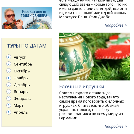
есть между ними, как минимум, два
связующих звена – кроме того, что их
имена давно стали легендой, все они
ездили на автомобиле одной фирмы –
Мерседес-Бенц. Стив Джобс
Подробнее
ТУРЫ
ПО ДАТАМ
Август
Сентябрь
Октябрь
Ноябрь
Декабрь
Ёлочные игрушки
Январь
Совсем недолго осталось до
наступления Нового года, так что
Февраль
самое время поговорить о ёлочных
Март
игрушках. Считается, что обычай
украшать новогоднюю ёлку
Апрель
распространился по всему миру из
Германии.
Подробнее