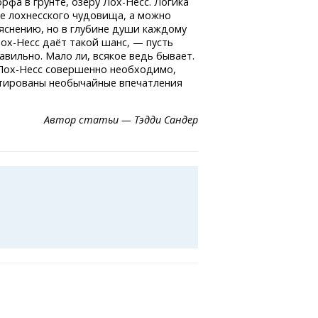
рфа в грунте, озеру
Лох-Несс.
Логика
е лохнесского чудовища, а можно
яснению, но в глубине души каждому
ох-Несс
даёт такой шанс, — пусть
авильно. Мало ли, всякое ведь бывает.
Лох-Несс
совершенно необходимо,
антированы необычайные впечатления
Автор статьи — Тэдди Сандер