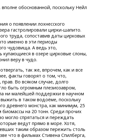
, вполне обоснованной, поскольку Нейл
ения о появлении лохнесского
 озера гастролировали
цирки-шапито.
ого труда, сопоставив даты цирковых
что именно в эти периоды
го чудовища. А ведь это,
 купающиеся в озере цирковые слоны,
нил веру в чудо.
твергать, так же, впрочем, как и все
ее, факты говорят о том, что,
 прав. Во всяком случае, долго
гло быть огромным плезиозавром,
ла ни малейшей поддержки в научном
 выжить в таком водоёме, поскольку
го древнего монстра, как минимум, 25
 биомассы на 20 тонн. Среди прочих
во могло спрятаться и переждать
торые ведут прямо в море. Хотя,
мевших таким образом пережить столь
зве что в фильмах Стивена Спилберга,