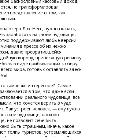
такое баснословный кассовый доход.
ется, не трансформировал
нил представление о том, как
олюции.
она озера
Лох-Несс,
нужно сказать,
чь заработать на своём чудовище,
хотно поддерживают любые версии
минания в прессе об их нежно
сси, давно превратившейся
 дойную корову, приносящую региону
ибыль в виде прибывающих к озеру
 всего мира, готовых оставлять здесь
ммы.
что самое же интересное? Самое
заключается в том, что даже если
ествовании реального чудовища, всё
ысли, что хочется верить в чудо
т. Так устроен человек, — ему нужна
хнесское чудовище, ласково
е, не позволит себе быть
жено быть страшным, иначе, какое
ают толпы туристов, устремляющихся