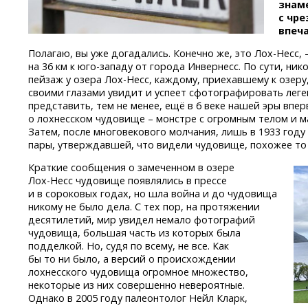
знам
с чре
впеч
Полагаю, вы уже догадались. Конечно же, это
Лох-Несс,
—
на 36 км к юго-западу
от города Инвернесс. По сути, нико
пейзаж у озера
Лох-Несс,
каждому, приехавшему к озеру,
своими глазами увидит и успеет сфотографировать лег
представить, тем не менее, ещё в 6 веке нашей эры впе
о лохнесском чудовище – монстре с огромным телом и м
Затем, после многовекового молчания, лишь в 1933 году
пары, утверждавшей, что видели чудовище, похожее то ли
Краткие сообщения о замеченном в озере
Лох-Несс
чудовище появлялись в прессе
и в сороковых годах, но шла война и до чудовища
никому не было дела. С тех пор, на протяжении
десятилетий, мир увидел немало фотографий
чудовища, большая часть из которых была
подделкой. Но, судя по всему, не все. Как
бы то ни было, а версий о происхождении
лохнесского чудовища огромное множество,
некоторые из них совершенно невероятные.
Однако в 2005 году палеонтолог Нейл Кларк,