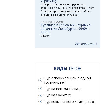
страховку!
Чем раньше вы активируете ваш
страховой полис на период тура — тем
больше времени у вас на спокойное
ожидание вашего отпуска!
07 августа 2026
Турлидер в Германии - горячие
источники Люнебурга - 09/09 -
16/09
7 мест
Все новости
ВИДЫ
ТУРОВ
Тур с проживанием в одной
гостинице
(6)
Тур на Рош ха-Шана
(6)
Тур на Суккот
(3)
Тур повышенного комфорта
(8)