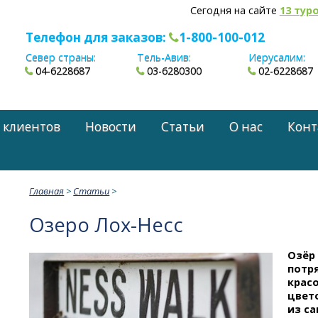
Сегодня на сайте
13 тур
Телефон для заказов:
1-800-100-012
Север страны:
Тель-Авив:
Иерусалим:
04-6228687
03-6280300
02-6228687
 клиентов
Новости
Статьи
О нас
Конт
Главная
>
Статьи
>
Озеро
Лох-Несс
Озёр 
потр
красо
цвет
из с