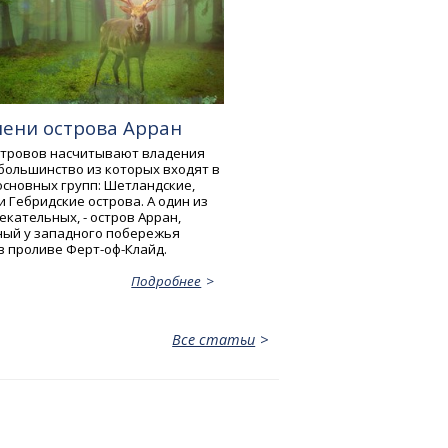
лени острова Арран
стровов насчитывают владения
большинство из которых входят в
основных групп: Шетландские,
 Гебридские острова. А один из
кательных, - остров Арран,
ый у западного побережья
в проливе Ферт-оф-Клайд.
Подробнее
Все статьи