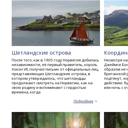
Шетландские острова
Координ
После того, как в 1905 году Норвегия добилась
Несмотря на
независимости, её первый правитель, король
Джеймсе Бон
Хокон VII, получил письмо от официальных лиц,
образом не 
представляющих Шетландские острова, в
британской р
котором утверждалось, что шетландцы
подтянут, хо
продолжают смотреть на Норвегию, как на
действию: бу
свою родину и вспоминают с гордостью
или ночь с 
времена, когда
Подробнее