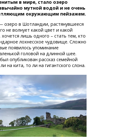
енитым в мире, стало озеро
звычайно мутной водой и не очень
атляющим окружающим пейзажем.
 озеро в Шотландии, растянувшееся
го не волнует какой цвет и какой
 хочется лишь одного – стать тем, кто
ендарное лохнесское чудовище. Сложно
рвые появилось упоминание
аленькой головой на длинной шее.
 был опубликован рассказ семейной
 на кита, то ли на гигантского слона.