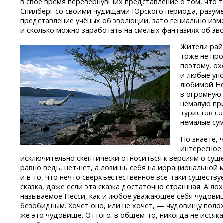
в своё время перевернувших представление о том, что 
Спилберг со своими чудищами Юрского периода, разуме
представление учёных об эволюции, зато гениально изме
и сколько можно заработать на смелых фантазиях об эв
Жители рай
тоже не про
поэтому, о
и любые упо
любимой Не
в огромную
немалую пр
туристов со
немалые су
Но знаете, 
интересное 
исключительно скептически относиться к версиям о сущ
равно ведь,
нет-нет,
а ловишь себя на иррациональной м
и в то, что нечто сверхъестественное
всё-таки
существуе
сказка, даже если эта сказка достаточно страшная. А ло
называемое Несси, как и любое уважающее себя чудовищ
безобидным. Хочет оно, или не хочет, — чудовищу поло
же это чудовище. Оттого,
в общем-то,
никогда не иссяк