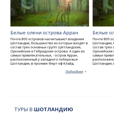
Белые олени острова Арран
Белые о
Почти 800 островов насчитывают владения
Почти 800 о
Шотландии, большинство из которых входят в
Шотландии, 
состав трёх основных групп: Шетландские,
состав трёх 
Оркнейские и Гебридские острова. А один из
Оркнейские и
самых привлекательных, - остров Арран,
самых привле
расположенный у западного побережья
расположенн
Шотландии, в проливе Ферт-оф-Клайд.
Шотландии, 
Подробнее
ТУРЫ В
ШОТЛАНДИЮ