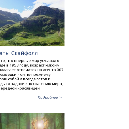
аты Скайфолл
 то, что впервые мир услышал о
де в 1953 году, возраст никоим
налагает отпечаток на агента 007
азведки, - он по-прежнему
рош собой и всегда готов к
дь то задание по спасению мира,
очередной красавицей.
Подробнее