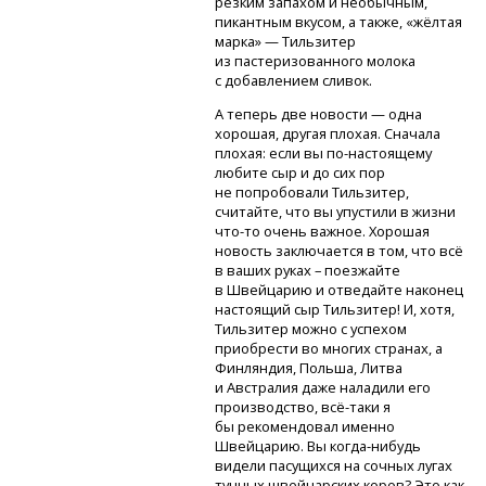
резким запахом и необычным,
пикантным вкусом, а также, «жёлтая
марка» — Тильзитер
из пастеризованного молока
с добавлением сливок.
А теперь две новости — одна
хорошая, другая плохая. Сначала
плохая: если
вы по-настоящему
любите сыр и до сих пор
не попробовали Тильзитер,
считайте, что вы упустили в жизни
что-то
очень важное. Хорошая
новость заключается в том, что всё
в ваших руках – поезжайте
в Швейцарию и отведайте наконец
настоящий сыр Тильзитер! И, хотя,
Тильзитер можно с успехом
приобрести во многих странах, а
Финляндия, Польша, Литва
и Австралия даже наладили его
производство,
всё-таки
я
бы рекомендовал именно
Швейцарию.
Вы когда-нибудь
видели пасущихся на сочных лугах
тучных швейцарских коров? Это как