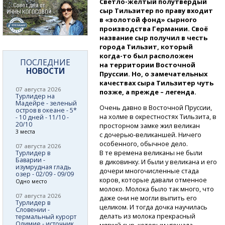
Светло-жёлтый
полутвёрдый
сыр Тильзитер по праву входит
в «золотой фонд» сырного
производства Германии. Своё
название сыр получил в честь
города Тильзит, который
когда-то
был расположен
ПОСЛЕДНИЕ
на территории Восточной
НОВОСТИ
Пруссии. Но, о замечательных
качествах сыра Тильзитер чуть
07 августа 2026
позже, а прежде – легенда.
Турлидер на
Мадейре - зеленый
Очень давно в Восточной Пруссии,
остров в океане - 5*
на холме в окрестностях Тильзита, в
- 10 дней - 11/10 -
20/10
просторном замке жил великан
3 места
с дочерью-великаншей.
Ничего
особенного, обычное дело.
07 августа 2026
В те времена великаны не были
Турлидер в
Баварии -
в диковинку. И были у великана и его
изумрудная гладь
дочери многочисленные стада
озер - 02/09 - 09/09
коров, которые давали отменное
Одно место
молоко. Молока было так много, что
07 августа 2026
даже они не могли выпить его
Турлидер в
целиком. И тогда дочка научилась
Словении -
делать из молока прекрасный
термальный курорт
Олимие - источник
мягкий сыр, которым угощала