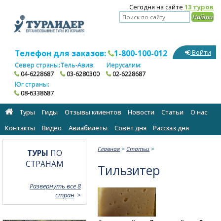
Сегодня на сайте
13 туров
Телефон для заказов:
1-800-100-012
Войти
Север страны:
Тель-Авив:
Иерусалим:
04-6228687
03-6280300
02-6228687
Юг страны:
08-6338687
Туры
Гиды
Отзывы клиентов
Новости
Статьи
О нас
Контакты
Видео
Авиабилеты
Cовет дня
Рассказ дня
Главная
>
Статьи
>
ТУРЫ
ПО
СТРАНАМ
Тильзитер
Развернуть все 8
стран