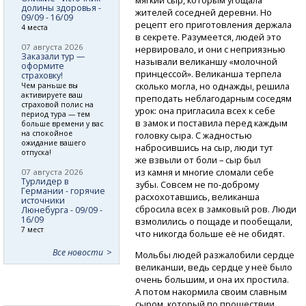
долины здоровья -
жителей соседней деревни. Но
09/09 - 16/09
рецепт его приготовления держала
4 места
в секрете. Разумеется, людей это
07 августа 2026
нервировало, и они с неприязнью
Заказали тур —
называли великаншу «молочной
оформите
принцессой». Великанша терпела
страховку!
сколько могла, но однажды, решила
Чем раньше вы
активируете ваш
преподать неблагодарным соседям
страховой полис на
урок: она пригласила всех к себе
период тура — тем
в замок и поставила перед каждым
больше времени у вас
на спокойное
головку сыра. С жадностью
ожидание вашего
набросившись на сыр, люди тут
отпуска!
же взвыли от боли – сыр был
из камня и многие сломали себе
07 августа 2026
Турлидер в
зубы. Совсем
не по-доброму
Германии - горячие
расхохотавшись, великанша
источники
сбросила всех в замковый ров. Люди
Люнебурга - 09/09 -
16/09
взмолились о пощаде и пообещали,
7 мест
что никогда больше её не обидят.
Все новости
Мольбы людей разжалобили сердце
великанши, ведь сердце у неё было
очень большим, и она их простила.
А потом накормила своим славным
сыром, который по прошествии