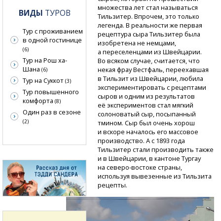
множества лет стал называться
ВИДЫ
ТУРОВ
Тильзитер. Впрочем, это только
легенда. В реальности же первая
Тур с проживанием
рецептура сыра Тильзитер была
в одной гостинице
изобретена не немцами,
(6)
а переселенцами из Швейцарии.
Тур на Рош ха-
Во всяком случае, считается, что
Шана
некая фрау Вестфаль, переехавшая
(6)
в Тильзит из Швейцарии, любила
Тур на Суккот
(3)
экспериментировать с рецептами
Тур повышенного
сыров и одним из результатов
комфорта
(8)
её экспериментов стал мягкий
Один раз в сезоне
солоноватый сыр, посыпанный
(2)
тмином. Сыр был очень хорош
и вскоре началось его массовое
производство. А с 1893 года
Тильзитер стали производить также
и в Швейцарии, в кантоне Тургау
на северо-востоке
страны,
используя вывезенные из Тильзита
рецепты.