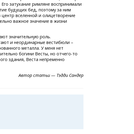
. Его затухание римляне воспринимали
тие будущих бед, поэтому за ним
в центр вселенной и олицетворение
тельно важное значение в жизни
ают значительную роль.
гают и неординарные вестибюли –
ованного металла. У меня нет
осительно богини Весты,
но отчего-то
ного здания, Веста непременно
Автор статьи — Тэдди Сандер