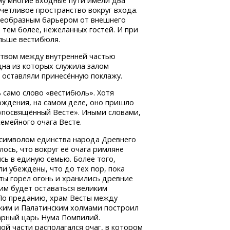
му многие входные пути имели два
етливое пространство вокруг входа.
воеобразным барьером от внешнего
 тем более, нежеланных гостей. И при
льше вестибюля.
ством между внутренней частью
дна из которых служила залом
 оставляли принесённую поклажу.
 само слово «вестибюль». Хотя
ождения, на самом деле, оно пришло
 «посвящённый Весте». Иными словами,
емейного очага Весте.
 символом единства народа Древнего
лось, что вокруг её очага римляне
ь в единую семью. Более того,
и убеждены, что до тех пор, пока
ты горел огонь и хранились древние
им будет оставаться великим
 По преданию, храм Весты между
ким и Палатинским холмами построил
арный царь Нума Помпилий.
ой части располагался очаг, в котором