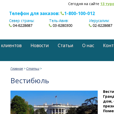
Сегодня на сайте
13 тур
Телефон для заказов:
1-800-100-012
Север страны:
Тель-Авив:
Иерусалим:
04-6228687
03-6280300
02-6228687
 клиентов
Новости
Статьи
О нас
Конт
Главная
>
Статьи
>
Вестибюль
Вест
Гран
дом,
през
Поме