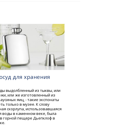
сосуд для хранения
оды выдолбленный из тыквы, или
ожи, или же изготовленный из
аусиных яиц, - такие экспонаты
ь только в музее. К слову
чная скорлупа, использовавшаяся
я воды в каменном веке, была
в горной пещере Дьепклоф в
ке.