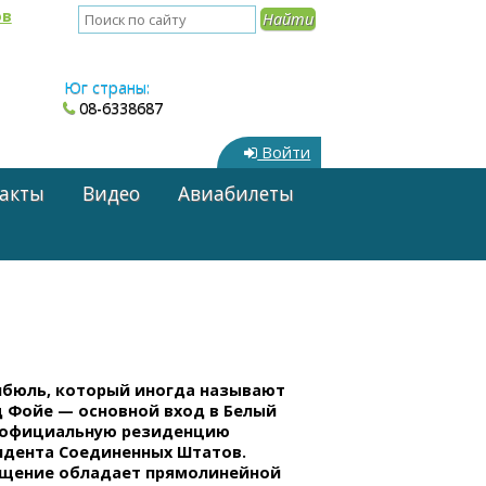
ов
Юг страны:
08-6338687
Войти
акты
Видео
Авиабилеты
ибюль, который иногда называют
д Фойе — основной вход в Белый
 официальную резиденцию
идента Соединенных Штатов.
щение обладает прямолинейной