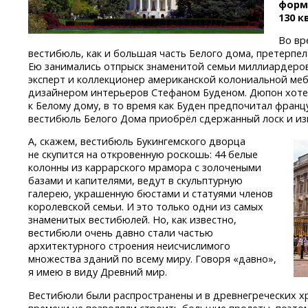
форм
130 к
Во вр
вестибюль, как и большая часть Белого дома, претерпе
Ею занимались отпрыск знаменитой семьи миллиардер
эксперт и коллекционер американской колониальной меб
дизайнером интерьеров Стефаном Буденом. Дюпон хоте
к Белому дому, в то время как Буден предпочитал францу
вестибюль Белого Дома приобрёл сдержанный лоск и из
А, скажем, вестибюль Букингемского дворца
не скупится на откровенную роскошь: 44 белые
колонны из каррарского мрамора с золочеными
базами и капителями, ведут в скульптурную
галерею, украшенную бюстами и статуями членов
королевской семьи. И это только одни из самых
знаменитых вестибюлей. Но, как известно,
вестибюли очень давно стали частью
архитектурного строения неисчислимого
множества зданий по всему миру. Говоря «давно»,
я имею в виду Древний мир.
Вестибюли были распространены и в древнегреческих х