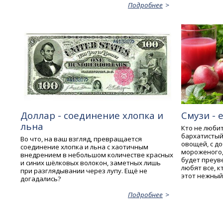
Подробнее
Доллар - соединение хлопка и
Смузи - 
льна
Кто не любит
бархатистый 
Во что, на ваш взгляд, превращается
овощей, с до
соединение хлопка и льна с хаотичным
мороженого, 
внедрением в небольшом количестве красных
будет преув
и синих шёлковых волокон, заметных лишь
любят все, к
при разглядывании через лупу. Ещё не
этот нежный
догадались?
Подробнее