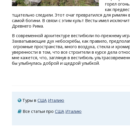
горел огонь
как предвес
тщательно следили. Этот очаг превратился для римлян 
самой богини. В связи с этим культ Весты имел исключи
Древнего Рима.
В современной архитектуре вестибюли
по-прежнему
игр
Захватывающие дух небоскрёбы, как правило, предпола
огромные пространства, много воздуха, стекла и хромир
уверенности в том, что все строители в курсе дела отн
мне кажется, что, заглянув в вестибюль ультрасовремен
бы улыбнулась доброй и щедрой улыбкой.
Туры в
США
Италию
Все статьи про
США
Италию