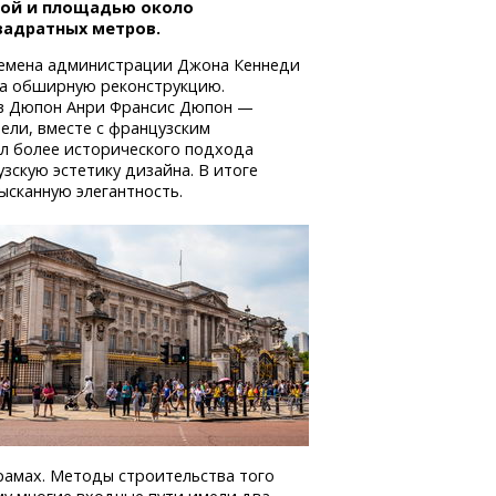
ой и площадью около
вадратных метров.
емена администрации Джона Кеннеди
ла обширную реконструкцию.
ов Дюпон Анри Франсис Дюпон —
ели, вместе с французским
л более исторического подхода
зскую эстетику дизайна. В итоге
ысканную элегантность.
рамах. Методы строительства того