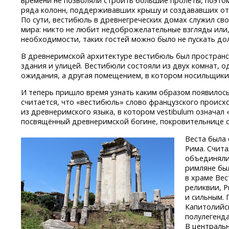
времени не позволяли строить большие пролеты, поэто
ряда колонн, поддерживавших крышу и создававших отч
По сути, вестибюль в древнегреческих домах служил с
мира: никто не любит недоброжелательные взгляды или,
необходимости, таких гостей можно было не пускать до
В древнеримской архитектуре вестибюль был простран
здания и улицей. Вестибюли состояли из двух комнат, о
ожидания, а другая помещением, в котором носильщики
И теперь пришло время узнать каким образом появилось
считается, что «вестибюль» слово французского происх
из древнеримского языка, в котором vestibulum означал
посвящённый древнеримской богине, покровительнице с
Веста была
Рима. Счита
объединялис
римляне был
в храме Вес
реликвии, Р
и сильным.
Капитолийс
полулегенд
В центральн