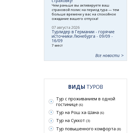
страховку!
Чем раньше вы активируете ваш
страховой полис на период тура — тем
больше времени у вас на спокойное
ожидание вашего отпуска!
07 августа 2026
Турлидер в Германии - горячие
источники Люнебурга - 09/09 -
16/09
7 мест
Все новости
ВИДЫ
ТУРОВ
Тур с проживанием в одной
гостинице
(6)
Тур на Рош ха-Шана
(6)
Тур на Суккот
(3)
Тур повышенного комфорта
(8)