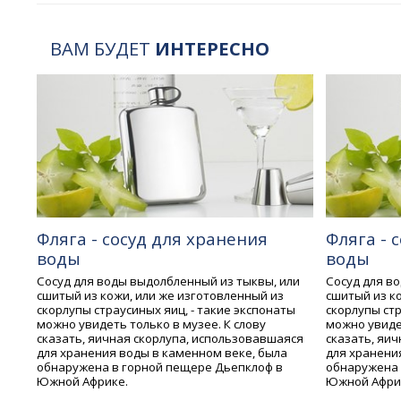
ВАМ БУДЕТ
ИНТЕРЕСНО
Фляга - сосуд для хранения
Фляга - 
воды
воды
Сосуд для воды выдолбленный из тыквы, или
Сосуд для в
сшитый из кожи, или же изготовленный из
сшитый из к
скорлупы страусиных яиц, - такие экспонаты
скорлупы стр
можно увидеть только в музее. К слову
можно увидет
сказать, яичная скорлупа, использовавшаяся
сказать, яи
для хранения воды в каменном веке, была
для хранени
обнаружена в горной пещере Дьепклоф в
обнаружена 
Южной Африке.
Южной Афри