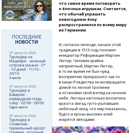
что самое время поговорить
о ёлочных игрушках. Считается,
что обычай украшать
новогоднюю ёлку
распространился по всему миру
из Германии.
ПОСЛЕДНИЕ
НОВОСТИ
И, согласно легенде, начало этой
традиции в 1513 году положил
07 августа 2026
инициатор Реформации Мартин
Турлидер на
Лютер. Человек крайне
Мадейре - зеленый
остров в океане - 5*
неприятный, Мартин Лютер,
- 10 дней - 11/10 -
в то же время не был чужд
20/10
восприятию прекрасного:
как-то
3 места
в канун Рождества он возвращался
07 августа 2026
домой по лесной тропинке
Турлидер в
и остановил свой взгляд на ночном
Баварии -
небе. Лютера настолько восхитила
изумрудная гладь
озер - 02/09 - 09/09
красота звезд, густо усыпавших
Одно место
небесный свод, что ему показалось,
будто и кроны высоких елей
07 августа 2026
искрятся звёздами.
Турлидер в
Словении -
термальный курорт
Олимие - источник