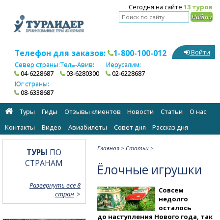
Сегодня на сайте
13 туров
Телефон для заказов:
1-800-100-012
Войти
Север страны:
Тель-Авив:
Иерусалим:
04-6228687
03-6280300
02-6228687
Юг страны:
08-6338687
Туры
Гиды
Отзывы клиентов
Новости
Статьи
О нас
Контакты
Видео
Авиабилеты
Cовет дня
Рассказ дня
Главная
>
Статьи
>
ТУРЫ
ПО
СТРАНАМ
Ёлочные игрушки
Развернуть все 8
Совсем
стран
недолго
осталось
до наступления Нового года, так