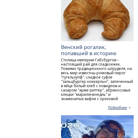
Венский рогалик,
попавший в историю
Столица империи Габсбургов –
настоящий рай для сладкоежек.
Помимо традиционного штруделя, на
весь мир известны ромовый пирог
"гугельхупф", сладкое суфле
"зальцбургер ноккерльн", запеченный
в яйце белый хлеб с повидлом и
сахаром "арме риттер", абрикосовые
клецки "мариленкнедль" и
знаменитые вафли с ореховой
Подробнее