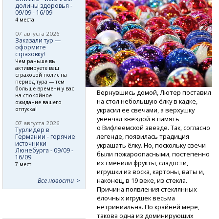
долины здоровья -
09/09 - 16/09
4 места
07 августа 2026
Заказали тур —
оформите
страховку!
Чем раньше вы
активируете ваш
страховой полис на
период тура — тем
больше времени у вас
Вернувшись домой, Лютер поставил
на спокойное
на стол небольшую ёлку в кадке,
ожидание вашего
отпуска!
украсил ее свечами, а верхушку
увенчал звездой в память
07 августа 2026
о Вифлеемской звезде. Так, согласно
Турлидер в
легенде, появилась традиция
Германии - горячие
источники
украшать ёлку. Но, поскольку свечи
Люнебурга - 09/09 -
были пожароопасными, постепенно
16/09
их сменили фрукты, сладости,
7 мест
игрушки из воска, картоны, ваты и,
наконец, в 19 веке, из стекла.
Все новости
Причина появления стеклянных
ёлочных игрушек весьма
нетривиальна. По крайней мере,
такова одна из доминирующих