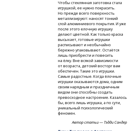
Чтобы стеклянная заготовка стала
игрушкой, ее нужно покрасить.
Но прежде всего поверхность
металлизируют: наносят тонкий
слой алюминиевого покрытия. И уже
после этого елочную игрушку
делают цветной. Как только краска
высыхает, готовые игрушки
расписывают и необычайно
бережно упаковывают. Остаётся
лишь приобрести и повесить
на ёлку. Вне всякой зависимости
от возраста, детский восторг вам
обеспечен. Такие это игрушки.
Самые радостные. Когда ёлочные
игрушки оказываются дома, одним
своим нарядным и праздничным
видом они способны создать
превосходное настроение. Казалось
бы, всего лишь игрушка, а по сути,
уникальный психологический
феномен.
Автор статьи — Тэдди Сандер