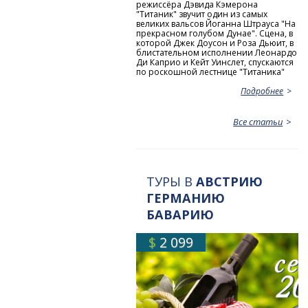
режиссёра Дэвида Кэмерона
"Титаник" звучит один из самых
великих вальсов Йоганна Штрауса "На
прекрасном голубом Дунае". Сцена, в
которой Джек Доусон и Роза Дьюит, в
блистательном исполнении Леонардо
Ди Каприо и Кейт Уинслет, спускаются
по роскошной лестнице "Титаника"
Подробнее
Все статьи
ТУРЫ В
АВСТРИЮ
ГЕРМАНИЮ
БАВАРИЮ
$
2 099