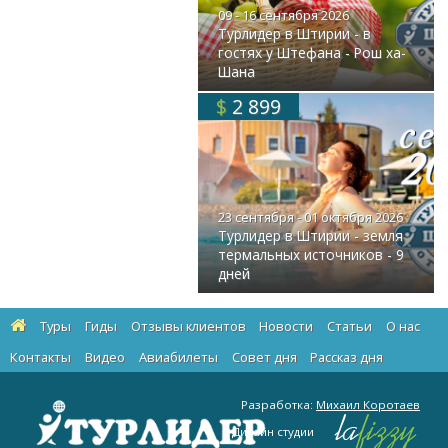
09 - 16 сентября 2026
Турлидер в Штирии - в
гостях у Штефана - Рош ха-
Шана
$
2 899
23 сентября - 01 октября 2026
Турлидер в Штирии - земля
термальных источников - 9
дней
Туры
Гиды
Отзывы клиентов
Новости
Статьи
О нас
Контакты
Видео
Авиабилеты
Cовет дня
Рассказ дня
Разработка:
Михаил Коротаев
Дизайн студии