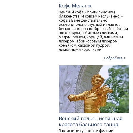
Кофе Меланж
Венский кофе – почти синоним
блаженства. И совсем неслучайно, -
кофе в Вене действительно
исключительно вкусный и главное,
бесконечно разнообразный: с тёртым
шоколадом, взбитыми сливками,
мёдом, ромом, корицей, вишнёвым
ликёром, абрикосовым ликёром,
коньяком, сахарной пудрой,
лимонными корочками.
Подробнее
Венский вальс - истинная
красота бального танца
В поистине культовом фильме