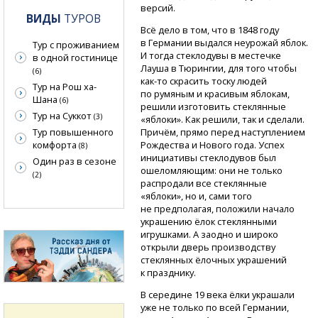
версий.
ВИДЫ
ТУРОВ
Всё дело в том, что в 1848 году
в Германии выдался неурожай яблок.
Тур с проживанием
И тогда стеклодувы в местечке
в одной гостинице
Лауша в Тюрингии, для того чтобы
(6)
как-то
скрасить тоску людей
Тур на Рош ха-
по румяным и красивым яблокам,
Шана
(6)
решили изготовить стеклянные
Тур на Суккот
(3)
«яблоки». Как решили, так и сделали.
Тур повышенного
Причём, прямо перед наступлением
комфорта
Рождества и Нового года. Успех
(8)
инициативы стеклодувов был
Один раз в сезоне
ошеломляющим: они не только
(2)
распродали все стеклянные
«яблоки», но и, сами того
не предполагая, положили начало
украшению ёлок стеклянными
игрушками. А заодно и широко
открыли дверь производству
стеклянных ёлочных украшений
к празднику.
В середине 19 века ёлки украшали
уже не только по всей Германии,