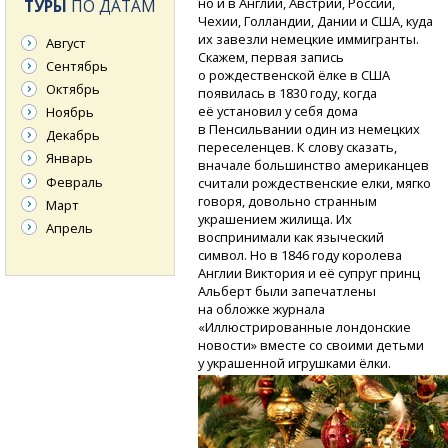
но и в Англии, Австрии, России,
ТУРЫ
ПО ДАТАМ
Чехии, Голландии, Дании и США, куда
их завезли немецкие иммигранты.
Август
Скажем, первая запись
Сентябрь
о рождественской ёлке в США
Октябрь
появилась в 1830 году, когда
её установил у себя дома
Ноябрь
в Пенсильвании один из немецких
Декабрь
переселенцев. К слову сказать,
Январь
вначале большинство американцев
Февраль
считали рождественские елки, мягко
говоря, довольно странным
Март
украшением жилища. Их
Апрель
воспринимали как языческий
символ. Но в 1846 году королева
Англии Виктория и её супруг принц
Альберт были запечатлены
на обложке журнала
«Иллюстрированные лондонские
новости» вместе со своими детьми
у украшенной игрушками ёлки.