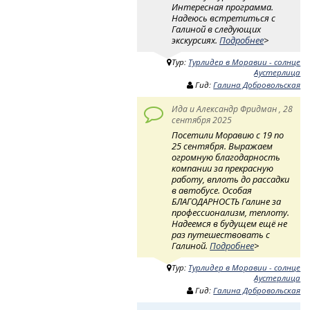
Интересная программа.
Надеюсь встретиться с
Галиной в следующих
экскурсиях.
Подробнее
>
Тур:
Турлидер в Моравии - солнце
Аустерлица
Гид:
Галина Добровольская
Ида и Александр Фридман , 28
сентября 2025
Посетили Моравию с 19 по
25 сентября. Выражаем
огромную благодарность
компании за прекрасную
работу, вплоть до рассадки
в автобусе. Особая
БЛАГОДАРНОСТЬ Галине за
профессионализм, теплоту.
Надеемся в будущем ещё не
раз путешествовать с
Галиной.
Подробнее
>
Тур:
Турлидер в Моравии - солнце
Аустерлица
Гид:
Галина Добровольская