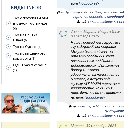
вот
Подробнее
>
ВИДЫ
ТУРОВ
Тур:
Турлидер в Чехии: Открытие Бескид
— гармония природы и традиций
Тур с проживанием
Гид:
Галина Добровольская
в одной гостинице
(6)
Света, Марина, Игорь и Илья,
Тур на Рош ха-
03 октября 2025
Шана
(6)
Нашей очередной эскурсией с
Тур на Суккот
Турлидером была Моравия.
(3)
Мы уже были в Чехии, но,
Тур повышенного
что это особенный край,
комфорта
(8)
показала нам гид Галина
Один раз в сезоне
Добровольская, Великолепие
дворцов, замков,
(2)
удивительных ландшавтов
и парков, а пещера под
музыку AVE MARIA поражает
воображение, Конечно в
тот день, когда мы прибыли
на поле
Подробнее
>
Тур:
Турлидер в Моравии - солнце
Аустерлица
Гид:
Галина Добровольская
Марина , 30 сентября 2025