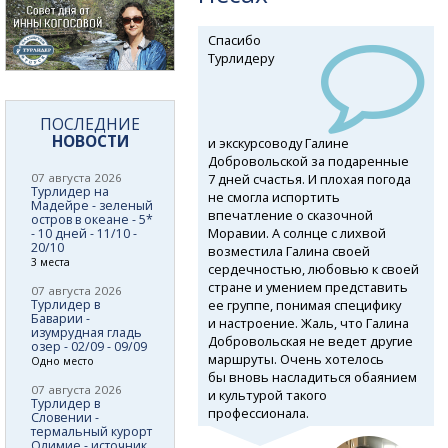
Спасибо
Турлидеру
ПОСЛЕДНИЕ
НОВОСТИ
и экскурсоводу Галине
Добровольской за подаренные
7 дней счастья. И плохая погода
07 августа 2026
Турлидер на
не смогла испортить
Мадейре - зеленый
впечатление о сказочной
остров в океане - 5*
Моравии. А солнце с лихвой
- 10 дней - 11/10 -
20/10
возместила Галина своей
3 места
сердечностью, любовью к своей
стране и умением представить
07 августа 2026
ее группе, понимая специфику
Турлидер в
Баварии -
и настроение. Жаль, что Галина
изумрудная гладь
Добровольская не ведет другие
озер - 02/09 - 09/09
маршруты. Очень хотелось
Одно место
бы вновь насладиться обаянием
07 августа 2026
и культурой такого
Турлидер в
профессионала.
Словении -
термальный курорт
Олимие - источник