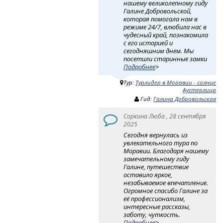
нашему великолепному гиду
Галине Добровольской,
которая помогала нам в
режиме 24/7, влюбила нас в
чудесный край, познакомила
с его историей и
сегодняшним днем. Мы
посетили старинные замки
Подробнее
>
Тур:
Турлидер в Моравии - солнце
Аустерлица
Гид:
Галина Добровольская
Соркина Люба , 28 сентября
2025
Сегодня вернулась из
увлекательного тура по
Моравии. Благодаря нашему
замечательному гиду
Галине, путешествие
оставило яркое,
незабываемое впечатление.
Огромное спасибо Галине за
её профессионализм,
интересные рассказы,
заботу, чуткость.
Подробнее
>