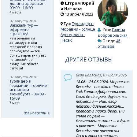
Штром Юрий
долины здоровья -
09/09 - 16/09
и Наталья
4 места
13 апреля 2023
07 августа 2026
Тур:
Турлидер в
Заказали тур —
Моравии - солнце
оформите
Гид:
Галина
страховку!
Аустерлица -
Добровольская
Чем раньше вы
Песах
О гиде
45
активируете ваш
отзывов
страховой полис на
период тура — тем
больше времени у вас
ДРУГИЕ ОТЗЫВЫ
на спокойное
ожидание вашего
отпуска!
Вера Балясная, 07 июля 2026
07 августа 2026
Турлидер в
18.06 – 25.06.2026. Моравские
Германии - горячие
Бескиды – поездка в Чехию.
источники
Гид: Галина Добровольская.
Люнебурга - 09/09 -
Семь дней в раю, друзья, мы
16/09
побывали — Наш взор
7 мест
пейзажи дивные ласкали…
Крепости, парки, дворцы и
Все новости
сплав по реке —
Впечатления наши — в душе
и рюкзаке… Моравские
Бескиды так прекрасны —
Леса и горы созерцать —