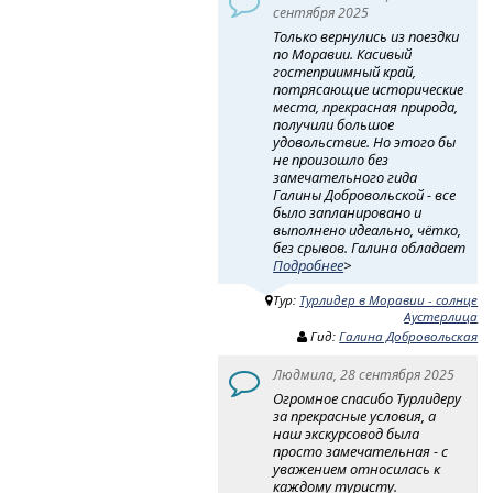
сентября 2025
Только вернулись из поездки
по Моравии. Касивый
гостеприимный край,
потрясающие исторические
места, прекрасная природа,
получили большое
удовольствие. Но этого бы
не произошло без
замечательного гида
Галины Добровольской - все
было запланировано и
выполнено идеально, чётко,
без срывов. Галина обладает
Подробнее
>
Тур:
Турлидер в Моравии - солнце
Аустерлица
Гид:
Галина Добровольская
Людмила, 28 сентября 2025
Огромное спасибо Турлидеру
за прекрасные условия, а
наш экскурсовод была
просто замечательная - с
уважением относилась к
каждому туристу.