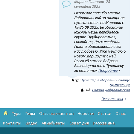
Марина Гашинов, 28
сентября 2025
Огромное спасибо Галине
Добровольский за шикарное
путешествие по Моравии с
19-25.09.2025. Ее обожание
южной Чехии передалось
группе. Эрудированная,
спокойная, дружелюбная.
Галина обволакивала всех
нас любовью. Уже мечтаю о
новом маршруте с ней.
Всего ей самого доброго.
Благодарность и Турлилеру
за отличных
Подробнее
>
Тур:
Турлидер в Моравии - солнце
Аустерлица
Гид:
Галина Добровольская
Все отзывы
Туры
Гиды
Отзывы клиентов
Новости
Статьи
О нас
Контакты
Видео
Авиабилеты
Cовет дня
Рассказ дня