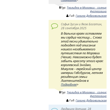
Тур:
Турлидер в Моравии - солнце
Аустерлица
Гид:
Галина Добровольская
Софья Зусин и Яков Богатин,
28 сентября 2025
В дальних краях оставляем
мы сердца частицу… Слова
этой песни удивительно
подходят под описание
нашего незабываемого
путешествия по Моравии
(Чехия). Невозможно будет
забыть красоту этого края:
королевский Зноймо,
Микулов – еврейский центр
империи Габсбургов, летняя
резиденция семьи
Лихтенштейнов в
Подробнее
>
Тур:
Турлидер в Моравии - солнце
Аустерлица
Гид:
Галина Добровольская
Людмила Хотина, 28