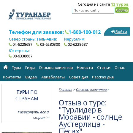
Сегодня на сайте
13 туров
Телефон для заказов:
1-800-100-012
Войти
Север страны:
Тель-Авив:
Иерусалим:
04-6228687
03-6280300
02-6228687
Юг страны:
08-6338687
Туры
Гиды
Отзывы клиентов
Новости
Статьи
О нас
Контакты
Видео
Авиабилеты
Cовет дня
Рассказ дня
Главная
>
Отзывы клиентов
>
ТУРЫ
ПО
СТРАНАМ
Отзыв о туре:
"Турлидер в
Развернуть все 8
Моравии - солнце
стран
Аустерлица -
Песах"