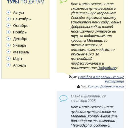
ТУРЫ
ПО ДАТАМ
Вот и закончилось наше
сказочное путешествие в
Август
удивительную Моравию!!!
Спасибо огромное нашему
Сентябрь
замечательному гиду Галине
Октябрь
Добровольский за такой
насыщенный интересный
Ноябрь
тур, за подаренные нам
Декабрь
красоты Моравии, за
теплые встречи с
Январь
интересными людьми, за
Февраль
вкусные вина, за
Март
высочайший
профессионализм и
Апрель
внимательное
Подробнее
>
Тур:
Турлидер в Моравии - солнце
Аустерлица
Гид:
Галина Добровольская
Елена и Дмитрий, 29
сентября 2025
Вот и закончилось наше
чудесное путешествие по
Моравии. Хотим выразить
благодарность компании
"Турлидер" и, особенно,