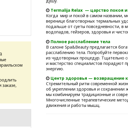
душу.
Termalija Relax — царство покоя 
Когда мир и покой в самом названии, м
веренице благотворных термальных удо
подальше от суеты повседневности, в 
водопадов, гейзеров, здоровья и чисто
Полное расслабление тела
В салоне Spa&Beauty предлагается бог
расслаблению тела. Попробуйте первок
й
из чудотворных процедур. Тщательно 
вые
и мастерство специалистов порадуют 
зраильском
энергию.
Центр здоровья — возвращение 
продлить
Стремительный ритм современной жизн
 заказе,
об укреплении здоровья и сохранении 
мы комбинируем традиционные и совре
Многочисленные терапевтические мето
движения и работы мышц.