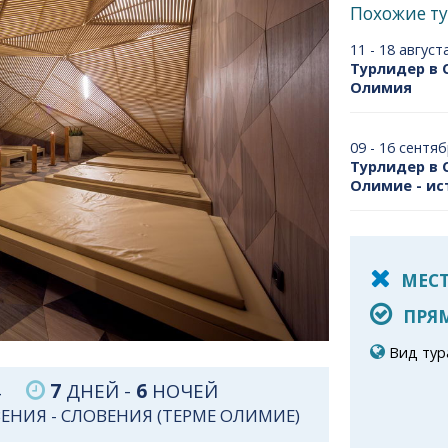
Похожие т
11 - 18 август
Турлидер в 
Олимия
09 - 16 сентя
Турлидер в 
Олимие - и
МЕСТ
ПРЯМ
Вид тур
024
7
ДНЕЙ -
6
НОЧЕЙ
ВЕНИЯ
-
СЛОВЕНИЯ (ТЕРМЕ ОЛИМИЕ)