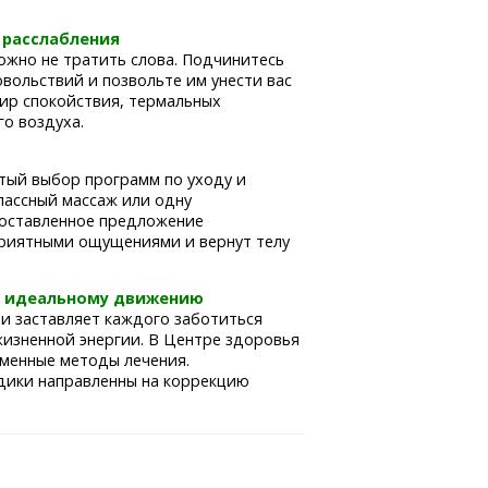
и расслабления
ожно не тратить слова. Подчинитесь
вольствий и позвольте им унести вас
мир спокойствия, термальных
го воздуха.
атый выбор программ по уходу и
лассный массаж или одну
составленное предложение
приятными ощущениями и вернут телу
к идеальному движению
и заставляет каждого заботиться
жизненной энергии. В Центре здоровья
менные методы лечения.
дики направленны на коррекцию