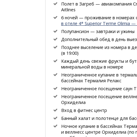
Полет в Загреб — авиакомпания Cr
Aitlines
6 ночей — проживание в номерах 
в отеле 4* Superior Terme Olimia — 
Полупансион — завтраки и ужины
Дополнительный обед в день вые
Позднее выселение из номера в д
(в 19:00)
Каждый день свежие фрукты и бут
минеральной воды в номере
Неограниченное купание в термал
бассейнах Термалия Релакс
Неограниченное посещение саун 
Неограниченное посещение веллне
Орхиделиа
Вход в фитнес центр
Банный халат и полотенце для бас
Ночное купание в бассейнах Терм
и веллнесс центре Орхиделиа (по