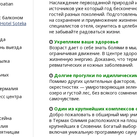
Наслаждение первозданной природой и
oatian
источников уже который год бесконечн
гостей разных поколений. Подготовлен
с балконом
на сохранение и приумножение жизненн
Hotel Sotelia
специалистов отеля, окунитесь в целеб
не забывайте радоваться жизни.
зда
Укрепляем ваше здоровье
ень выезда
Возраст дает о себе знать болями в мы
ограничивая движение. В Центре здоров
жизненную энергию. Доказано, что тер
ылка
ревматических и кожных заболеваний.
ьных
Долгие прогулки по идиллически
Помимо других целительных факторов, 
окрестностях — умиротворяющая зелен
Термалия
озеро и густой лес, без всякого сомне
сс центра
самочувствие.
Один из крупнейших комплексов с
Добро пожаловать в обширный мир уник
сейна
в Термах Олимия расположился на площа
алия
крупнейших в Словении. Богатый выбор
 пятницам
включая уникальную программную сауну