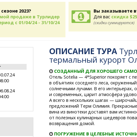
 сезоне 2023?
Вы заказываете в
рямой продаже в Турлидер
Для вас
скидка $25
риод с 01/04/24 - 31/10/24
(скидки суммируются)
ОПИСАНИЕ ТУРА
Турл
термальный курорт О
т
СОЗДАННЫЙ ДЛЯ ХОРОШЕГО САМО
30.07.24
Отель Sotelia — 4*Superior покоряет с
08:00
в объятиях соседнего леса, окруженны
солнечными лучами. В его интерьерах,
06.08.24
и современных, царит атмосфера удово
04:00
А всего в нескольких шагах — широчай
предложений Терм Олимия. Прекрасные
вина из винотеки доставят вам истинно
от полезных кулинарных шедевров пова
возвращения домой.
ПОГРУЖЕНИЕ В ЦЕЛЕБНЫЕ ИСТОЧН