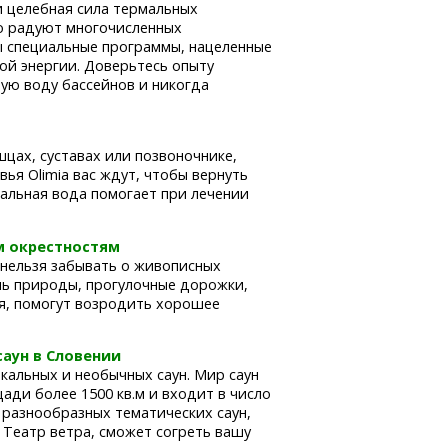
 целебная сила термальных
о радуют многочисленных
ы специальные программы, нацеленные
ой энергии. Доверьтесь опыту
ную воду бассейнов и никогда
шцах, суставах или позвоночнике,
ья Olimiа вас ждут, чтобы вернуть
мальная вода помогает при лечении
м окрестностям
нельзя забывать о живописных
ь природы, прогулочные дорожки,
ния, помогут возродить хорошее
аун в Словении
альных и необычных саун. Мир саун
ди более 1500 кв.м и входит в число
 разнообразных тематических саун,
 Театр ветра, сможет согреть вашу