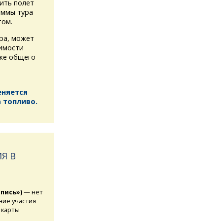
ить полет
аммы тура
том.
ура, может
имости
кже общего
еняется
 топливо.
Я В
апись»)
— нет
ние участия
 карты