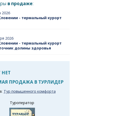
уры
в продаже
:
а 2026
Словении - термальный курорт
бря 2026
Словении - термальный курорт
сточник долины здоровья
 НЕТ
АЯ ПРОДАЖА В ТУРЛИДЕР
а:
Тур повышенного комфорта
Туроператор