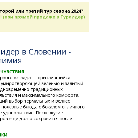
торой или третий тур сезона 2024?
! (при прямой продаже в Турлидер)
идер в Словении -
лимия
ЧУВСТВИЯ
 первого взгляда — притаившийся
й умиротворяющей зеленью и залитый
 одновременно традиционных
льствия и максимального комфорта.
ший выбор термальных и велнес
 полезные блюда с бокалом отличного
е удовольствие. Послевкусие
ров еще долго сохранится после
ИКИ