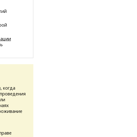
тий
орой
рации
нь
, когда
 проведения
или
чаях
проживание
праве