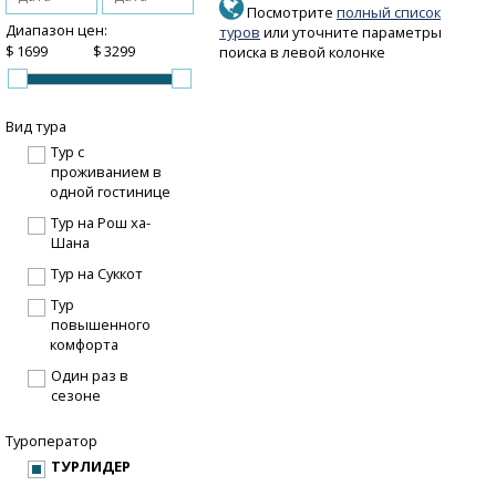
Посмотрите
полный список
Диапазон цен:
туров
или уточните параметры
$
$
поиска в левой колонке
Вид тура
Тур с
проживанием в
одной гостинице
Тур на Рош ха-
Шана
Тур на Суккот
Тур
повышенного
комфорта
Один раз в
сезоне
Туроператор
ТУРЛИДЕР