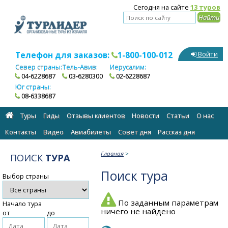
Сегодня на сайте
13 туров
Телефон для заказов:
1-800-100-012
Войти
Север страны:
Тель-Авив:
Иерусалим:
04-6228687
03-6280300
02-6228687
Юг страны:
08-6338687
Туры
Гиды
Отзывы клиентов
Новости
Статьи
О нас
Контакты
Видео
Авиабилеты
Cовет дня
Рассказ дня
Главная
>
ПОИСК
ТУРА
Поиск тура
Выбор страны
По заданным параметрам
Начало тура
ничего не найдено
от
до