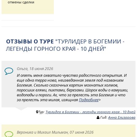
отмены сделки
ОТЗЫВЫ О ТУРЕ
"ТУРЛИДЕР В БОГЕМИИ -
ЛЕГЕНДЫ ГОРНОГО КРАЯ - 10 ДНЕЙ"
Ольга, 18 июня 2026
И опять меня охватило чувство радостного открытия. И
еще одна терра нова, неизведанная земля под названием
Богемия. Сколько сказочных картин мохнатых холмов,
поросших елями, пихтами, березами. Шорох воды о камушки,
водопады и пороги. Ах, что за прелесть эта Богемия и что
за прелесть эта милая, изящная
Подробнее
>
Тур:
Турлидер в Богемии - легенды горного края - 10 дней
Гид:
Анна Елизарова
Вероника и Михаил Мильман, 07 июня 2026