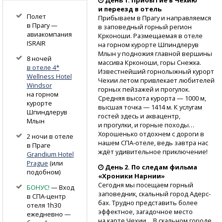
и переезд в отель
Полет
Прибываем в Прагу и направляемся
в Прагу —
в заповедный горный регион
авиакомпания
Крконоши. Размещаемая в отеле
ISRAIR
на горном курорте Шпиндлерув
Млын у подножия главной вершины
8 ночей
массива Крконоши, горы Снежка.
в отеле 4*
Известнейший горнолыжный курорт
Wellness Hotel
Чехии летом привлекает любителей
Windsor
горных пейзаж­ей и прогулок.
на горном
Средняя высота кур­орта — 1000 м,
курорте
высшая точка — 1414 м. К услугам
Шпиндлерув
гостей здесь и ак­вацентр,
Млын
и прогулки, и горные походы…
Хорошенько отдохнем с дороги в
2 ночи в отеле
нашем
СПА-отеле,
ведь завтра нас
в Праге
ждёт удивительное приключение!
Grandium Hotel
Prague
(или
День 2. По следам фильма
подобном)
«Хроники Нарнии»
Сегодня мы посещаем горный
БОНУС!
— Вход
заповедник, скальный город Адерс­
в СПА-центр
бах. Трудно представ­ить более
отеля 1h30
эффектное, загадочное место
ежедневно —
на карте Чехии… В ск­альном городе