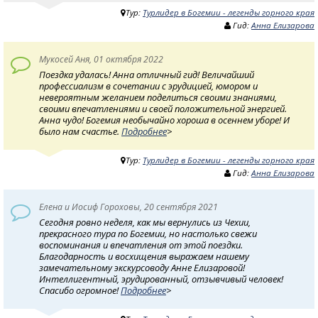
Тур:
Турлидер в Богемии - легенды горного края
Гид:
Анна Елизарова
Мукосей Аня, 01 октября 2022
Поездка удалась! Анна отличный гид! Величайший
профессиализм в сочетании с эрудицией, юмором и
невероятным желанием поделиться своими знаниями,
своими впечатлениями и своей положительной энергией.
Анна чудо! Богемия необычайно хороша в осеннем уборе! И
было нам счастье.
Подробнее
>
Тур:
Турлидер в Богемии - легенды горного края
Гид:
Анна Елизарова
Елена и Иосиф Гороховы, 20 сентября 2021
Сегодня ровно неделя, как мы вернулись из Чехии,
прекрасного тура по Богемии, но настолько свежи
воспоминания и впечатления от этой поездки.
Благодарность и восхищения выражаем нашему
замечательному экскурсоводу Анне Елизаровой!
Интеллигентный, эрудированный, отзывчивый человек!
Спасибо огромное!
Подробнее
>