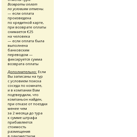
Возвраты оплат
по условиям отмены.
— если оплата
произведена
по кредитной карте,
при возврате оплаты
снимается €25
на человека
— если оплата была
выполнена
банковским
переводом —
фиксируется сумма
возврата оплаты
Дополнительно:
Если
Вы записаны на тур
с условием поиска
соседа по комнате,
и в компании Вам
подтвердили, что
компаньон найден,
при отказе от поездки
менее чем
за 2 месяца до тура
к сумме штрафа
прибавляется
стоимость
размещения
в одноместном