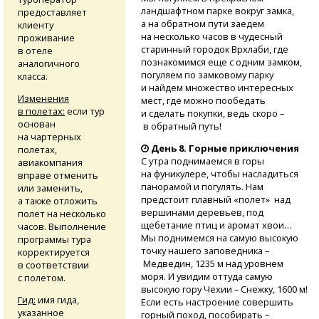
ландшафтном парке вокруг замка,
предоставляет
а на обратном пути заедем
клиенту
на несколько часов в чудесный
проживание
старинный городок Врхлаби, где
в отеле
познакомимся еще с одним замком,
аналогичного
погуляем по замковому парку
класса.
и найдем множество интересных
Изменения
мест, где можно пообедать
в полетах:
если тур
и сделать покупки, ведь скоро –
основан
в обратный путь!
на чартерных
День 8. Горные приключения
полетах,
С утра поднимаемся в горы
авиакомпания
на фуникулере, чтобы насладиться
вправе отменить
панорамой и погулять. Нам
или заменить,
предстоит плавный «полет» над
а также отложить
вершинами деревьев, под
полет на несколько
щебетание птиц и аромат хвои…
часов. Выполнение
Мы поднимемся на самую высокую
программы тура
точку нашего заповедника –
корректируется
Медведин, 1235 м над уровнем
в соответствии
моря. И увидим оттуда самую
с полетом.
высокую гору Чехии – Снежку, 1600 м!
Гид:
имя гида,
Если есть настроение совершить
указанное
горный поход, пособирать –