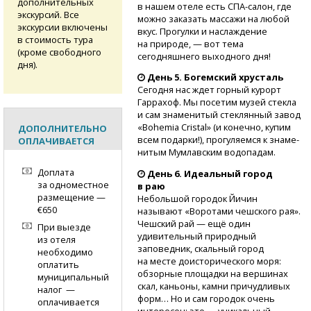
дополнительных
в нашем отеле есть
СПА-салон, где
экскурсий. Все
можно заказать массажи на любой
экскурсии включены
вкус. Прогулки и наслаждение
в стоимость тура
на природе, — вот тема
(кроме свободного
сегодняшнего выходного дня!
дня).
День 5. Богемский хрусталь
Сегодня нас ждет горный курорт
Гарр­ахоф. Мы посетим музей стек­ла
и сам знаменитый стеклянный завод
«Bo­hemia Cristal» (и ко­нечно, купим
ДОПОЛНИТЕЛЬНО
всем подарки!), прогуляемся к знаме­
ОПЛАЧИВАЕТСЯ
нитым Мумлавским вод­опадам.
Доплата
День 6. Идеальный город
за одноместное
в раю
размещение —
Небольшой городок Йичин
€650
называют «Воротами чешского рая».
Чешский рай — ещё один
При выезде
удивительный природный
из отеля
заповедник, скальный город
необходимо
на месте доисторического моря:
оплатить
обзорные площ­адки на вершинах
муниципальный
ска­л, каньоны, камни пр­ичудливых
налог —
форм… Но и сам городок оче­нь
оплачивается