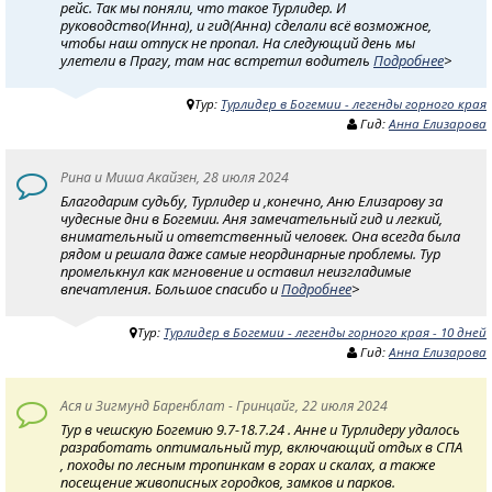
рейс. Так мы поняли, что такое Турлидер. И
руководство(Инна), и гид(Анна) сделали всё возможное,
чтобы наш отпуск не пропал. На следующий день мы
улетели в Прагу, там нас встретил водитель
Подробнее
>
Тур:
Турлидер в Богемии - легенды горного края
Гид:
Анна Елизарова
Рина и Миша Акайзен, 28 июля 2024
Благодарим судьбу, Турлидер и ,конечно, Аню Елизарову за
чудесные дни в Богемии. Аня замечательный гид и легкий,
внимательный и ответственный человек. Она всегда была
рядом и решала даже самые неординарные проблемы. Тур
промелькнул как мгновение и оставил неизгладимые
впечатления. Большое спасибо и
Подробнее
>
Тур:
Турлидер в Богемии - легенды горного края - 10 дней
Гид:
Анна Елизарова
Ася и Зигмунд Баренблат - Гринцайг, 22 июля 2024
Тур в чешскую Богемию 9.7-18.7.24 . Анне и Турлидеру удалось
разработать оптимальный тур, включающий отдых в СПА
, походы по лесным тропинкам в горах и скалах, а также
посещение живописных городков, замков и парков.