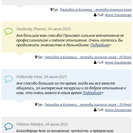
Тур:
Турлидер в Богемии - легенды горного края
Гид:
Анна Елизарова
Vasilevsky Zhanna, 24 июля 2023
Ане большое вам спасибо! Произвёл сильное впечатление ее
профессионализм и тёплое отношение. Очень хотелось бы
продолжить знакомство в дальнейшем.
Подробнее
>
Тур:
Турлидер в Богемии - легенды горного края - 10 дней
Гид:
Анна Елизарова
Polikovsky Irene, 24 июля 2023
Ане спасибо большое за то время, когда мы все вместе
общались, за интересные экскурсии и за доброе отношение к
нам, что очень важно в наше время
Подробнее
>
Тур:
Турлидер в Богемии - легенды горного края - 10 дней
Гид:
Анна Елизарова
Pidimov Natalya, 24 июля 2023
Благодарим Аню за внимание, чуткость и прекрасную