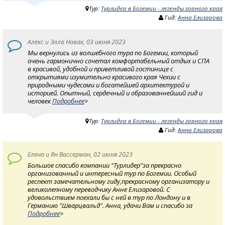
Тур:
Турлидер в Богемии - легенды горного края
Гид:
Анна Елизарова
Алекс и Элла Новак, 03 июня 2023
Мы вернулись из волшебного тура по Богемии, который
очень гармонично сочетал комфортабельный отдых и СПА
в красивой, удобной и приветливой гостинице с
открытиями изумительно красивого края Чехии с
природными чудесами и богатейшей архитектурой и
историей. Опытный, сердечный и образованнейший гид и
человек
Подробнее
>
Тур:
Турлидер в Богемии - легенды горного края
Гид:
Анна Елизарова
Елена и Ян Вассерман, 02 июня 2023
Большое спасибо компании "Турлидер"за прекрасно
организованный и интересный тур по Богемии. Особый
респект замечательному гиду,прекрасному организатору и
великолепному переводчику Анне Елизаровой. С
удовольствием поехали бы с ней в тур по Лондону и в
Германию "Шварцвальд". Анна, удачи Вам и спасибо за
Подробнее
>