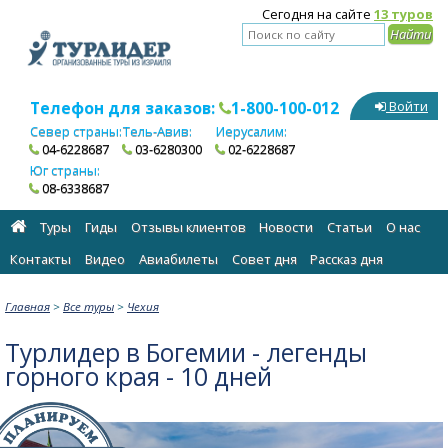
Сегодня на сайте
13 туров
Телефон для заказов:
1-800-100-012
Войти
Север страны:
Тель-Авив:
Иерусалим:
04-6228687
03-6280300
02-6228687
Юг страны:
08-6338687
Туры
Гиды
Отзывы клиентов
Новости
Статьи
О нас
Контакты
Видео
Авиабилеты
Cовет дня
Рассказ дня
Главная
>
Все туры
>
Чехия
Турлидер в Богемии - легенды
горного края - 10 дней