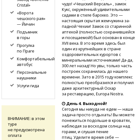
чуд­о! «Чешский Версаль» , замок
Cristal»
Кукс, окруж­ённый удивительными
«Ворота
садами в стиле барок­ко. Это —
чешского рая»
настоящая скрытая жемчужина за­
— Йичин
падной Чехии! Замок со старинной
аптекой (полностью сохранив­шейся
Подъмник
и посещаемой!) был основан в конце
в горы
XVII века. В это вр­емя здесь был
Прогулка
один из крупнейших в стране
по Праге
оздоровительных ку­рортов с
Комфортабельный
минеральными источниками!
Да-да,
автобус
300 лет назад! Но увы, только часть
по­строек сохранилась до нашего
Персональные
времени. За­то в 2015 году компл­екс
наушники
полностью преобр­азился и получил
Услуги гида
даже архитектурный Оскар
за реставрацию, Eu­ropa Nostra.
День 4. Выходной!
Сегодня мы никуда не едем — наша
задача просто отдыхать! Вы можете
ВНИМАНИЕ: в этом
понежиться подольше в кроватях,
туре
наблюдая за восходом солнца над
не предусмотрена
горами, и слушая пение
оплата
птиц. Уделите время себе —