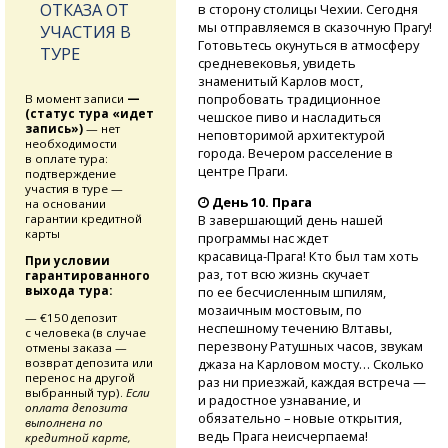
ОТКАЗА ОТ
в сторону столицы Чехии. Сегодня
мы отправляемся в сказочную Прагу!
УЧАСТИЯ В
Готовьтесь окунуться в атмосферу
ТУРЕ
средневековья, увидеть
знаменитый Карлов мост,
попробовать традиционное
В момент записи
—
(статус тура «идет
чешское пиво и насладиться
запись»)
— нет
неповторимой архитектурой
необходимости
города. Вечером расселение в
в оплате тура:
центре Праги.
подтверждение
участия в туре —
День 10. Прага
на основании
гарантии кредитной
В завершающий день нашей
карты
программы нас ждет
красавица-Прага!
Кто был там хоть
При условии
раз, тот всю жизнь скучает
гарантированного
выхода тура:
по ее бесчисленным шпилям,
мозаичным мостовым, по
— €150 депозит
неспешному течению Влтавы,
с человека (в случае
перезвону Ратушных часов, звукам
отмены заказа —
возврат депозита или
джаза на Карловом мосту… Сколько
перенос на другой
раз ни приезжай, каждая встреча —
выбранный тур).
Если
и радостное узнавание, и
оплата депозита
обязательно – новые открытия,
выполнена по
ведь Прага неисчерпаема!
кредитной карте,