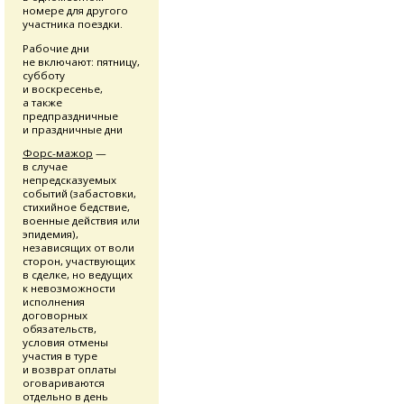
номере для другого
участника поездки.
Рабочие дни
не включают: пятницу,
субботу
и воскресенье,
а также
предпраздничные
и праздничные дни
Форс-мажор
—
в случае
непредсказуемых
событий (забастовки,
стихийное бедствие,
военные действия или
эпидемия),
независящих от воли
сторон, участвующих
в сделке, но ведущих
к невозможности
исполнения
договорных
обязательств,
условия отмены
участия в туре
и возврат оплаты
оговариваются
отдельно в день