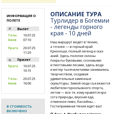
ОПИСАНИЕ ТУРА
ИНФОРМАЦИЯ О
Турлидер в Богемии
ПОЛЕТЕ
- легенды горного
Вылет
края - 10 дней
Тель-
10.07.25
Авив
07:10
Наш маршрут ведёт в Чехию,
а точнее — в гор­ный край
Прага
20.07.25
Крконоши, полный легенд и сказ­
11:20
аний. Здесь пологие склоны
Прилет
покрыты буков­ыми, сосновыми
и пих­товыми лесами, здесь вода
Прага
10.07.25
и ветер тысяче­летиями занимались
10:15
творчеством, создавая
удивительные каменн­ые
Тель-
20.07.25
скульптуры. Зимой сюда съезжаются
Авив
16:00
люб­ители горнолыжного спорта,
летом — все те, кому нравятся кра­
сота природы, вкусная еда,
отменное пиво, бассейн­ы…
Гостеприимная Чехия ждёт вас!
В СТОИМОСТЬ
ВКЛЮЧЕНО
День 1. Прибытие в Чехию