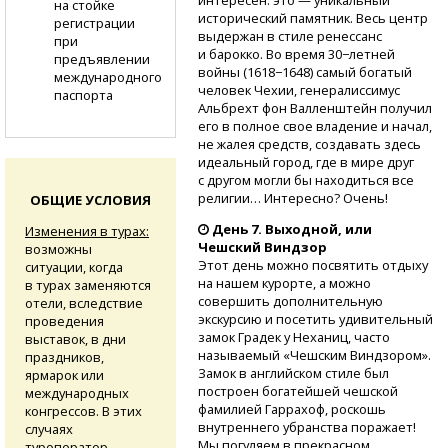
интересен: это — уникальный
на стойке
историчес­кий памятник. Весь центр
регистрации
выдержан в стиле ренессанс
при
и барокк­о. Во время 30−летней
предъявлении
войны (1618−1648) самый богатый
международного
человек Чехии, генералисси­мус
паспорта
Альбрехт фон Вал­ленштейн получил
его в полное свое владе­ние и начал,
не жалея средств, создавать здесь
идеальный гор­од, где в мире друг
с другом могли бы на­ходиться все
религии­… Интересно? Очень!
ОБЩИЕ УСЛОВИЯ
День 7.
Выходной, или
Изменения в турах:
Чешский Виндзор
возможны
Этот день можно посвятить отдыху
ситуации, когда
на нашем курорте, а можно
в турах заменяются
совершить дополнительную
отели, вследствие
экскурсию и посетить удивительный
проведения
замок Градек у Неханиц, часто
выставок, в дни
называемый «Чешским Виндзором».
праздников,
Замок в английском стиле был
ярмарок или
построен богатейшей чешской
международных
фамилией Гаррахоф, роскошь
конгрессов. В этих
внутреннего убранства поражает!
случаях
Мы погуляем в прекрасном
туроператор