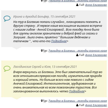
Тур:
Турлидер в Богемии - легенды горного края
Гид:
Анна Елизарова
Ирина и Аркадий Бельфер, 15 сентября 2021
На тур в Богемию попали случайно , планировали поехать в
другую страну . И первое наше восхищение вызвала встреча
с нашим гидом - Анной Елизаровой . Всю поездку Анна была
для группы ангелом хранителем и доброй феей из сказки о
Золушке . Было очень приятно " большим дядечкам и
тетечкам " , что кто-то
Подробнее
>
Тур:
Турлидер в Богемии - легенды горного края
Гид:
Анна Елизарова
Лагодинские Сергей и Юля, 13 сентября 2021
Вчера вернулись из Богемии. Это был замечательный тур во
всех отношениях:прекрасная погода, изумительная природа
и хороший отель. Но больше всего нам повезло с гидом
Анечкой Елизаровой. Интеллигентная, эрудированная и
очень внимательная ко всем пожеланиям туристов. Все
запланированное выполнялось четко
Подробнее
>
Тур:
Турлидер в Богемии - легенды горного края
Гид:
Анна Елизарова