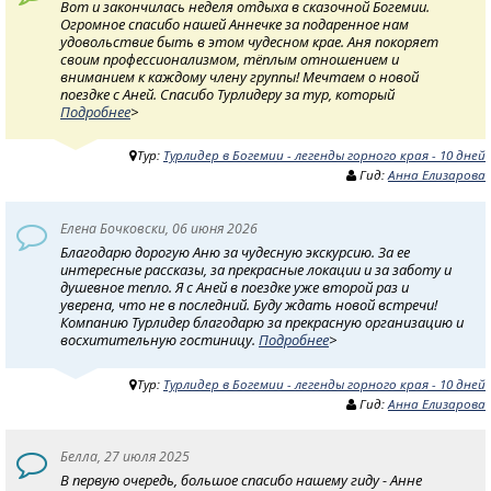
Вот и закончилась неделя отдыха в сказочной Богемии.
Огромное спасибо нашей Аннечке за подаренное нам
удовольствие быть в этом чудесном крае. Аня покоряет
своим профессионализмом, тёплым отношением и
вниманием к каждому члену группы! Мечтаем о новой
поездке с Аней. Спасибо Турлидеру за тур, который
Подробнее
>
Тур:
Турлидер в Богемии - легенды горного края - 10 дней
Гид:
Анна Елизарова
Елена Бочковски, 06 июня 2026
Благодарю дорогую Аню за чудесную экскурсию. За ее
интересные рассказы, за прекрасные локации и за заботу и
душевное тепло. Я с Аней в поездке уже второй раз и
уверена, что не в последний. Буду ждать новой встречи!
Компанию Турлидер благодарю за прекрасную организацию и
восхитительную гостиницу.
Подробнее
>
Тур:
Турлидер в Богемии - легенды горного края - 10 дней
Гид:
Анна Елизарова
Белла, 27 июля 2025
В первую очередь, большое спасибо нашему гиду - Анне