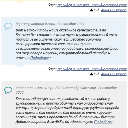
Тур:
Турлидер в Богемии - легенды горного края
Гид:
Анна Елизарова
Березнер Марина Игорь, 02 октября 2022
Вот и закончилось наше сказочное путешествие по
Богемии.Все сошлось в этом туре: изумительные пейзажи,
причудливые силуэты скал, волшебство золотой
осени,аромат терпкого красного вина,пиво
светлое,темное,резаное на любой вкус, разнообразие блюд
от шеф-повара на ужин, комфортабельный автобус и
отель,в
Подробнее
>
Тур:
Турлидер в Богемии - легенды горного края
Гид:
Анна Елизарова
Светлана и Илья Шерн 23-29 сентября Богемия, 01 октября
2022
Блестящий профессионал, влюбленный в свою работу,
эрудированный и просто обаятельная очаровательная
женщина, Хорошо продуманный маршрут (чудесая природа
есть время и для отдыха и для шопинга очень хорошая
гостиница). Время пролетело до обидного очень быстро.
Доброго здоровья Вам АНЯ и да здравствует
Подробнее
>