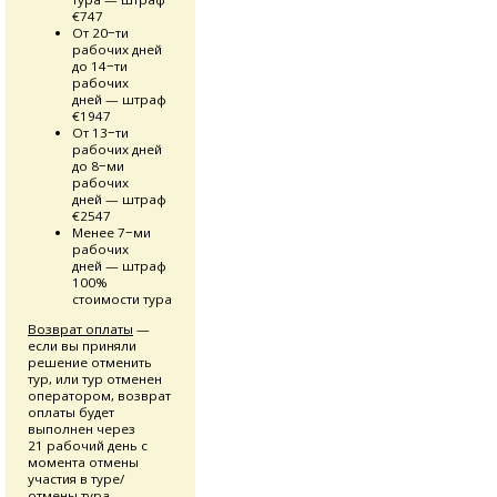
€747
От 20−ти
рабочих дней
до 14−ти
рабочих
дней — штраф
€1947
От 13−ти
рабочих дней
до 8−ми
рабочих
дней — штраф
€2547
Менее 7−ми
рабочих
дней — штраф
100%
стоимости тура
Возврат оплаты
—
если вы приняли
решение отменить
тур, или тур отменен
оператором, возврат
оплаты будет
выполнен через
21 рабочий день с
момента отмены
участия в туре/
отмены тура.