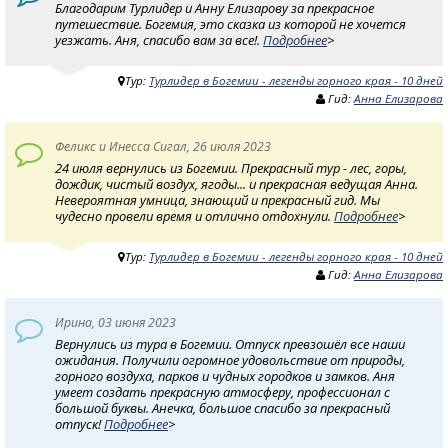
Благодарим Турлидер и Анну Елизарову за прекрасное
путешествие. Богемия, это сказка из которой не хочется
уезжать. Аня, спасибо вам за все!.
Подробнее
>
Тур:
Турлидер в Богемии - легенды горного края - 10 дней
Гид:
Анна Елизарова
Феликс и Инесса Сигал, 26 июля 2023
24 июля вернулись из Богемии. Прекрасный тур - лес, горы,
дождик, чистый воздух, ягоды... и прекрасная ведущая Анна.
Невероятная умница, знающий и прекрасный гид. Мы
чудесно провели время и отлично отдохнули.
Подробнее
>
Тур:
Турлидер в Богемии - легенды горного края - 10 дней
Гид:
Анна Елизарова
Ирина, 03 июня 2023
Вернулись из тура в Богемии. Отпуск превзошёл все наши
ожидания. Получили огромное удовольствие от природы,
горного воздуха, парков и чудных городков и замков. Аня
умеет создать прекрасную атмосферу, профессионал с
большой буквы. Анечка, большое спасибо за прекрасный
отпуск!
Подробнее
>