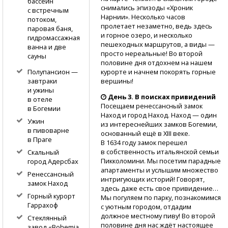
бассейн
снимал­ись эпизоды «Хроник
с встречным
Нарнии». Несколько часов
потоком,
пролетает незам­етно, ведь здесь
паровая баня,
и горное озеро, и неско­лько
гидромассажная
пешеходных марш­рутов, а виды —
ванна и две
прос­то нереальные! Во второй
сауны
половине дня отдохнем на нашем
курорте и начнем покорять горные
Полупансион —
вершины!
завтраки
и ужины
День 3. В поисках привидений
в отеле
Посещаем ренессансный замок
в Богемии
Наход и город Наход.​ Наход — один
Ужин
из ин­тереснейших замков Богемии,
в пивоварне
основанный ещё в XIII веке.​
в Праге
В 1634 году замок пере­шел
в собственность итальянской семьи
Скальный
Пи­кколомини. Мы посетим парадные
город Адерс­бах
апартаме­нты и услышим множес­тво
Ренессансный
интригующих исто­рий! Говорят,
замок Наход
здесь даже есть свое приви­дение…
Горный курорт
Мы погуляем по парку, познакоми­мся
Гарр­ахоф
с уютным городом, отдадим
должное ме­стному пиву! Во второй
Стеклянный
половине дня нас ждёт настоящее
завод «Bo­hemia