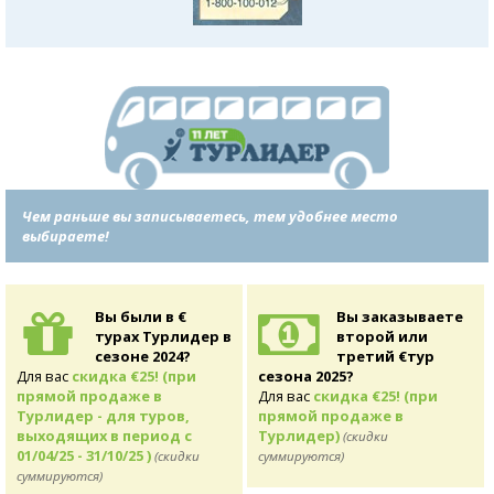
Чем раньше вы записываетесь, тем удобнее место
выбираете!
Вы были в €
Вы заказываете
турах Турлидер в
второй или
сезоне 2024?
третий €тур
Для вас
скидка €25! (при
сезона 2025?
прямой продаже в
Для вас
скидка €25! (при
Турлидер - для туров,
прямой продаже в
выходящих в период с
Турлидер)
(скидки
01/04/25 - 31/10/25 )
(скидки
суммируются)
суммируются)