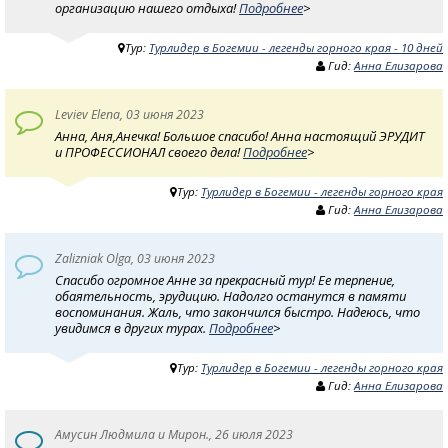
организацию нашего отдыха!
Подробнее
>
Тур:
Турлидер в Богемии - легенды горного края - 10 дней
Гид:
Анна Елизарова
Leviev Elena, 03 июня 2023
Анна, Аня,Анечка! Большое спасибо! Анна настоящий ЭРУДИТ
и ПРОФЕССИОНАЛ своего дела!
Подробнее
>
Тур:
Турлидер в Богемии - легенды горного края
Гид:
Анна Елизарова
Zalizniak Olga, 03 июня 2023
Спасибо огромное Анне за прекрасный тур! Ее терпение,
обаятельность, эрудицию. Надолго останутся в памяти
воспоминания. Жаль, что закончился быстро. Надеюсь, что
увидимся в других турах.
Подробнее
>
Тур:
Турлидер в Богемии - легенды горного края
Гид:
Анна Елизарова
Амусин Людмила и Мирон., 26 июля 2023