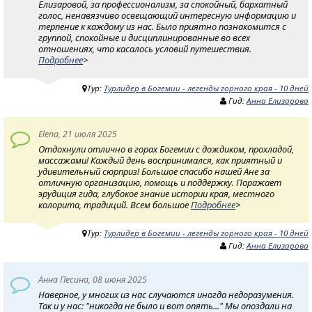
Елизаровой, за профессионализм, за спокойный, бархатный
голос, ненавязчиво освещающий интересную информацию и
терпение к каждому из нас. Было приятно познакомится с
группой, спокойные и дисциплинированные во всех
отношениях, что касалось условий путешествия.
Подробнее
>
Тур:
Турлидер в Богемии - легенды горного края - 10 дней
Гид:
Анна Елизарова
Elena, 21 июля 2025
Отдохнули отлично в горах Богемии с дождиком, прохладой,
массажами! Каждый день воспринимался, как приятный и
удивительный сюрприз! Большое спасибо нашей Ане за
отличную организацию, помощь и поддержку. Поражает
эрудиция гида, глубокое знание истории края, местного
колорита, традиций. Всем большое
Подробнее
>
Тур:
Турлидер в Богемии - легенды горного края - 10 дней
Гид:
Анна Елизарова
Анна Песина, 08 июня 2025
Наверное, у многих из нас случаются иногда недоразумения.
Так и у нас: "никогда не было и вот опять..." Мы опоздали на