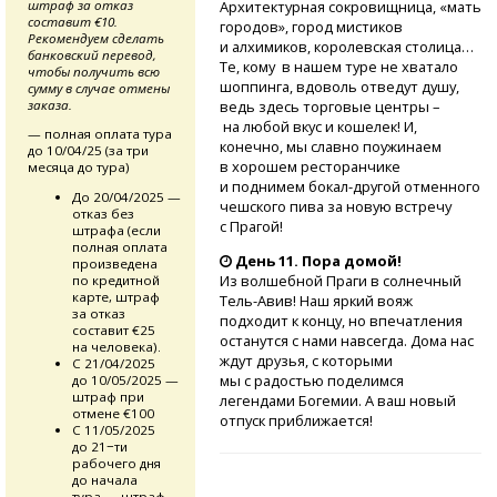
штраф за отказ
Архитектурная сокровищница, «мать
составит €10.
городов», город мистиков
Рекомендуем сделать
и алхимиков, королевская столица…
банковский перевод,
Те, кому в нашем туре не хватало
чтобы получить всю
шоппинга, вдоволь отведут душу,
сумму в случае отмены
заказа.
ведь здесь торговые центры –
на любой вкус и кошелек! И,
— полная оплата тура
конечно, мы славно поужинаем
до 10/04/25 (за три
в хорошем ресторанчике
месяца до тура)
и поднимем
бокал-другой
отменного
До 20/04/2025 —
чешского пива за новую встречу
отказ без
с Прагой!
штрафа (если
полная оплата
День 11. Пора домой!
произведена
Из волшебной Праги в солнечный
по кредитной
карте, штраф
Тель-Авив!
Наш яркий вояж
за отказ
подходит к концу, но впечатления
составит €25
останутся с нами навсегда. Дома нас
на человека).
ждут друзья, с которыми
С 21/04/2025
мы с радостью поделимся
до 10/05/2025 —
штраф при
легендами Богемии. А ваш новый
отмене €100
отпуск приближается!
С 11/05/2025
до 21−ти
рабочего дня
до начала
тура — штраф