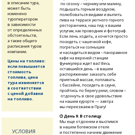
в описании тура,
по сезону – чернику или малину,
может быть
подышать горным воздухом,
изменено
полюбоваться видами и выпить
туроператором
пива на террасе уютного горного
в зависимости
ресторанчика, наш гид- к вашим
от определенных
услугам, как проводник и фотограф.
обстоятельств,
Если лень ходить, а хочется просто
а также общего
посидеть с чашечкой кофе,
расписания туров
погреться на солнышке
компании.
и насладиться видом – панорамное
кафе на верхней станции
Цены на топливо:
фуникулера ждет вас! Весь
если повышается
оставшийся день – в вашем
стоимость
распоряжении: заказать себе
топлива, цена
приятный массаж, поплавать
тура изменяется
с бассейне, посидеть в сауне,
в соответствии
пройтись по берегу реки, словом –
с ценой добавки
отдохнуть в свое удовольствие
на топливо.
на нашем курорте — завтра
мы переезжаем в Прагу!
День 9. В столицу
Мы еще отдохнем и выспимся
в нашем богемском отеле
УСЛОВИЯ
и постепенно начнем движение