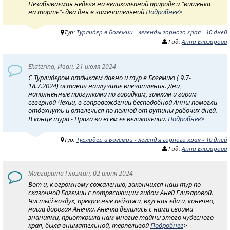
Незабываемая неделя на великолепной природе и "вишенка
на торте"- два дня в замечательной
Подробнее
>
Тур:
Турлидер в Богемии - легенды горного края - 10 дней
Гид:
Анна Елизарова
Ekaterina, Иван, 21 июля 2024
С Турлидером отдыхаем давно и тур в Богемию ( 9.7-
18.7.2024) оставил наилучшие впечатления. Дни,
наполненные прогулками по городкам, замкам и горам
северной Чехии, в сопровождении бесподобной Анны помогли
отдохнуть и отвлечься по полной от рутины рабочих дней.
В конце тура - Прага во всем ее великолепии.
Подробнее
>
Тур:
Турлидер в Богемии - легенды горного края - 10 дней
Гид:
Анна Елизарова
Маргарита Глозман, 02 июня 2024
Вот и, к огромному сожалению, закончился наш тур по
сказочной Богемии с потрясающим гидом Аней Елизаровой.
Чистый воздух, прекрасные пейзажи, вкусная еда и, конечно,
наша дорогая Анечка. Анечка делилась с нами своими
знаниями, приоткрыла нам многие тайны этого чудесного
края, была внимательной, терпеливой
Подробнее
>