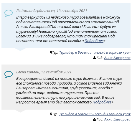
Людмила Бердичевски, 13 сентября 2021
Вчера вернулась из чудесного тура Богемия!Еще нахожусь
под впечатлением!Под впечатлением от замечательной
Анечки Елизаровой!Гид-высший класс! Если еще будут ее
туры-поеду! Неважно куда!!!Под впечатлением от самой
Богемии, я и не подозревала, что там так красиво! Под
впечатлением от отличной погоды и
Подробнее
>
Тур:
Турлидер в Богемии - легенды горного края
Гид:
Анна Елизарова
Елена Каплан, 12 сентября 2021
Возвращаемся домой из нового тура Богемия. В этом туре
всё сложилось: погода, природа, а самое главное гид Анечка
Елизарова. Интеллигентная, эрудированная, всегда с
улыбкой на лице, любящая туристов. Просто
восхитительный тур и его украшение наш гид. В наше
непростое время это был глоток свежего
Подробнее
>
Тур:
Турлидер в Богемии - легенды горного края
Гид:
Анна Елизарова