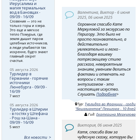
Иерусалима и
магия термальных
вод в Бановцах -
Валентина, Виктор - 6 июня
09/09 - 16/09
2025, 06 июня 2025
Словения — это не
Огромное спасибо Кате
только горы и озера.
Меркуловой за экскурсию по
Это еще и мягкое
Перигору. Это было не
тепло Помурья, где
просто познавательно, а
земля дышит паром
целебных источников,
действительно
а люди улыбаются так
увлекательно и легко -
искренне, будто знают
благодаря вашему
главный секрет
потрясающему стилю
счастья.
рассказа, невероятным
знаниям, умением делиться
05 августа 2026
Турлидер в
фактами и отвечать на
Германии - горячие
вопросы с таким
источники
энтузиазмом - это
Люнебурга - 09/09 -
настоящее искуство.
16/09
Слушать
Подробнее
>
7 мест
Тур:
Турлидер во Франции - среди
05 августа 2026
"бриллиантов" Перигора - 10 дней
Турлидер в Штирии
- в гостях у Штефана
Гид:
Екатерина Меркулова
- Рош ха-Шана -
09/09 - 16/09
Виктория, 06 июня 2025
5 мест
Катя, спасибо Вам за
чудесную сказку, которую Вы
Все новости