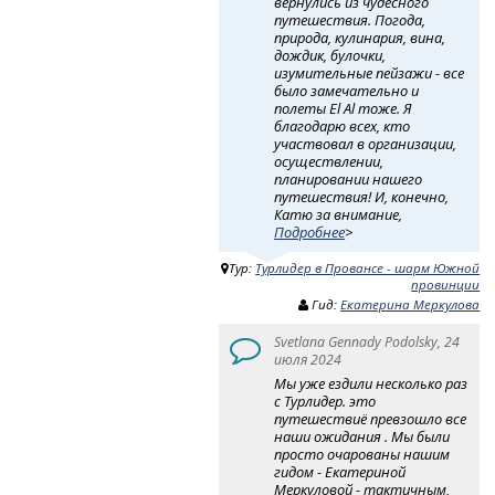
вернулись из чудесного
путешествия. Погода,
природа, кулинария, вина,
дождик, булочки,
изумительные пейзажи - все
было замечательно и
полеты El Al тоже. Я
благодарю всех, кто
участвовал в организации,
осуществлении,
планировании нашего
путешествия! И, конечно,
Катю за внимание,
Подробнее
>
Тур:
Турлидер в Провансе - шарм Южной
провинции
Гид:
Екатерина Меркулова
Svetlana Gennady Podolsky, 24
июля 2024
Мы уже ездили несколько раз
с Турлидер. это
путешествиё превзошло все
наши ожидания . Мы были
просто очарованы нашим
гидом - Екатериной
Меркуловой - тактичным,