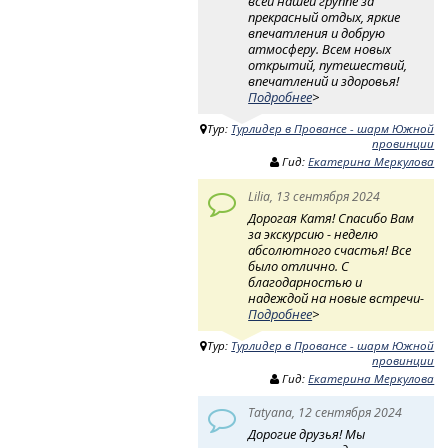
всей нашей группе за
прекрасный отдых, яркие
впечатления и добрую
атмосферу. Всем новых
открытий, путешествий,
впечатлений и здоровья!
Подробнее
>
Тур:
Турлидер в Провансе - шарм Южной
провинции
Гид:
Екатерина Меркулова
Lilia, 13 сентября 2024
Дорогая Катя! Спасибо Вам
за экскурсию - неделю
абсолютного счастья! Все
было отлично. С
благодарностью и
надеждой на новые встречи-
Подробнее
>
Тур:
Турлидер в Провансе - шарм Южной
провинции
Гид:
Екатерина Меркулова
Tatyana, 12 сентября 2024
Дорогие друзья! Мы