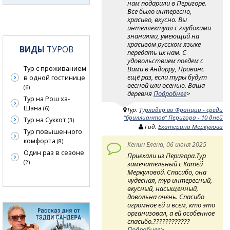
нам подарили в Перигоре.
Все было интересно,
красиво, вкусно. Вы
интеллектуал с глубокими
знаниями, умеющий на
красивом русском языке
ВИДЫ
ТУРОВ
передать их нам. С
удовольствием поедем с
Тур с проживанием
Вами в Андорру, Прованс
ещё раз, если туры будут
в одной гостинице
весной или осенью. Ваша
(6)
деревня
Подробнее
>
Тур на Рош ха-
Шана
(6)
Тур:
Турлидер во Франции - среди
"бриллиантов" Перигора - 10 дней
Тур на Суккот
(3)
Гид:
Екатерина Меркулова
Тур повышенного
комфорта
(8)
Кенин Елена, 06 июня 2025
Один раз в сезоне
Приехали из Перигора.Тур
(2)
замечательный с Катей
Меркуловой. Спасибо, она
чудесная, тур интересный,
вкусный, насыщенный,
довольна очень. Спасибо
огромное ей и всем, кто это
организовал, а ей особенное
спасибо.????????????
Подробнее
>