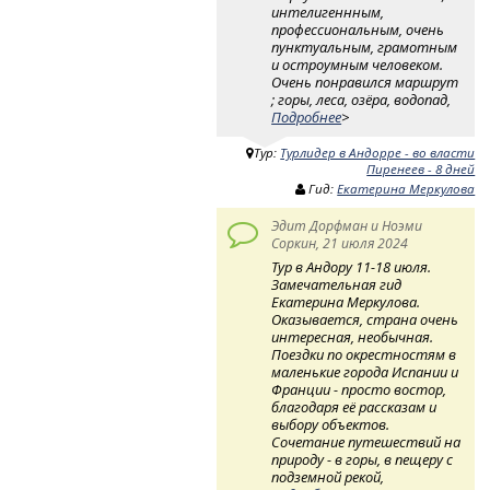
интелигеннным,
профессиональным, очень
пунктуальным, грамотным
и остроумным человеком.
Очень понравился маршрут
; горы, леса, озёра, водопад,
Подробнее
>
Тур:
Турлидер в Андорре - во власти
Пиренеев - 8 дней
Гид:
Екатерина Меркулова
Эдит Дорфман и Ноэми
Соркин, 21 июля 2024
Тур в Андору 11-18 июля.
Замечательная гид
Екатерина Меркулова.
Оказывается, страна очень
интересная, необычная.
Поездки по окрестностям в
маленькие города Испании и
Франции - просто востор,
благодаря её рассказам и
выбору объектов.
Сочетание путешествий на
природу - в горы, в пещеру с
подземной рекой,