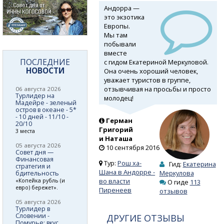
Андорра —
это экзотика
Европы.
Мы там
побывали
вместе
ПОСЛЕДНИЕ
с гидом Екатериной Меркуловой.
НОВОСТИ
Она очень хороший человек,
уважает туристов в группе,
отзывчивая на просьбы и просто
06 августа 2026
Турлидер на
молодец!
Мадейре - зеленый
остров в океане - 5*
- 10 дней - 11/10 -
Герман
20/10
Григорий
3 места
и Наташа
05 августа 2026
10 сентября 2016
Совет дня —
Финансовая
Тур:
Рош ха-
Гид:
Екатерина
стратегия и
Шана в Андорре -
Меркулова
бдительность
во власти
«Копейка рубль (и
О гиде
113
евро) бережет».
Пиренеев
отзывов
05 августа 2026
Турлидер в
Словении -
ДРУГИЕ ОТЗЫВЫ
Помурье: вкус