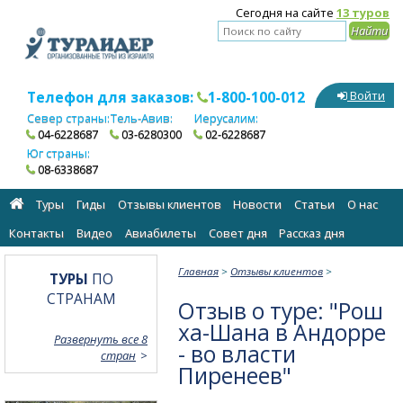
Сегодня на сайте
13 туров
Телефон для заказов:
1-800-100-012
Войти
Север страны:
Тель-Авив:
Иерусалим:
04-6228687
03-6280300
02-6228687
Юг страны:
08-6338687
Туры
Гиды
Отзывы клиентов
Новости
Статьи
О нас
Контакты
Видео
Авиабилеты
Cовет дня
Рассказ дня
Главная
>
Отзывы клиентов
>
ТУРЫ
ПО
СТРАНАМ
Отзыв о туре: "Рош
ха-Шана в Андорре
Развернуть все 8
- во власти
стран
Пиренеев"