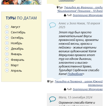
Тур:
Турлидер во Франции - среди
"бриллиантов" Перигора - 10 дней
Гид:
Екатерина Меркулова
ТУРЫ
ПО ДАТАМ
Алекс и Элла Новак, 18 апреля
Август
2025
Этот тур был просто
Сентябрь
замечательным! Вкусы
Октябрь
прованской кухни, ароматы
Ноябрь
нежной весны, краски и
пейзажи - живые картины
Декабрь
великих художников! Катя
Январь
Меркулова провела этот
тур на одном дыхании,
Февраль
элегантно и высоко-
Март
художественно! Браво,
Турлидер! Сердечное спасибо
Апрель
Кате!
Подробнее
>
Тур:
Турлидер в Провансе - шарм Южной
провинции
Гид:
Екатерина Меркулова
Maria, 13 сентября 2024
Огромное спасибо Кате и