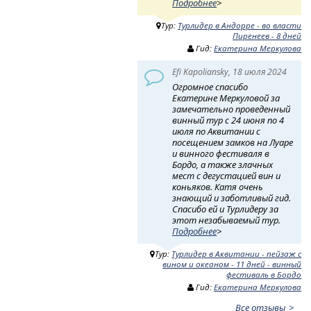
Подробнее
>
Тур:
Турлидер в Андорре - во власти
Пиренеев - 8 дней
Гид:
Екатерина Меркулова
Efi Kapoliansky, 18 июля 2024
Огромное спасибо
Екатерине Меркуловой за
замечательно проведенный
винный тур с 24 июня по 4
июля по Аквитании с
посещением замков на Луаре
и винного фестиваля в
Бордо, а также злачных
мест с дегустацией вин и
коньяков. Катя очень
знающий и заботливый гид.
Спасибо ей и Турлидеру за
этот незабываемый тур.
Подробнее
>
Тур:
Турлидер в Аквитании - пейзаж с
вином и океаном - 11 дней - винный
фестиваль в Бордо
Гид:
Екатерина Меркулова
Все отзывы