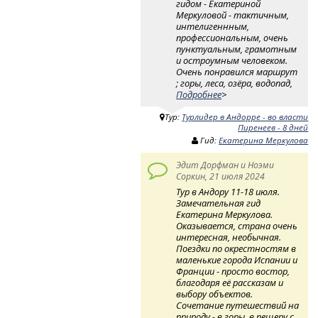
гидом - Екатериной
Меркуловой - тактичным,
интелигеннным,
профессиональным, очень
пунктуальным, грамотным
и остроумным человеком.
Очень понравился маршрут
; горы, леса, озёра, водопад,
Подробнее
>
Тур:
Турлидер в Андорре - во власти
Пиренеев - 8 дней
Гид:
Екатерина Меркулова
Эдит Дорфман и Ноэми
Соркин, 21 июля 2024
Тур в Андору 11-18 июля.
Замечательная гид
Екатерина Меркулова.
Оказывается, страна очень
интересная, необычная.
Поездки по окрестностям в
маленькие города Испании и
Франции - просто востор,
благодаря её рассказам и
выбору объектов.
Сочетание путешествий на
природу - в горы, в пещеру с