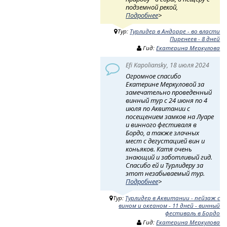
подземной рекой,
Подробнее
>
Тур:
Турлидер в Андорре - во власти
Пиренеев - 8 дней
Гид:
Екатерина Меркулова
Efi Kapoliansky, 18 июля 2024
Огромное спасибо
Екатерине Меркуловой за
замечательно проведенный
винный тур с 24 июня по 4
июля по Аквитании с
посещением замков на Луаре
и винного фестиваля в
Бордо, а также злачных
мест с дегустацией вин и
коньяков. Катя очень
знающий и заботливый гид.
Спасибо ей и Турлидеру за
этот незабываемый тур.
Подробнее
>
Тур:
Турлидер в Аквитании - пейзаж с
вином и океаном - 11 дней - винный
фестиваль в Бордо
Гид:
Екатерина Меркулова