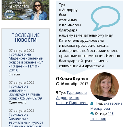
Тур
в Андорру
был
отличным
и во многом
благодаря
ПОСЛЕДНИЕ
нашему замечательному гиду.
НОВОСТИ
Катя очень эрудирована
и высоко профессиональна,
а общение с ней оставили очень
07 августа 2026
Турлидер на
приятные воспоминания. Именно
Мадейре - зеленый
благодаря ей группа очень
остров в океане - 5*
сплочённой и дружеской.
- 10 дней - 11/10 -
20/10
3 места
Ольга Беднов
07 августа 2026
16 октября 2017
Турлидер в
Баварии -
Тур:
Турлидер в
изумрудная гладь
Андорре - во
озер - 02/09 - 09/09
власти Пиренеев
Одно место
Гид:
Екатерина
Меркулова
07 августа 2026
О гиде
113
Турлидер в
Словении -
отзывов
термальный курорт
Олимие - источник