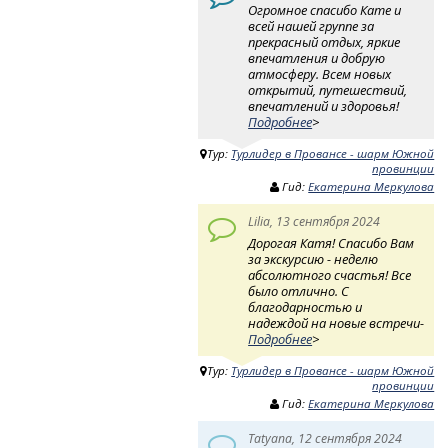
Огромное спасибо Кате и
всей нашей группе за
прекрасный отдых, яркие
впечатления и добрую
атмосферу. Всем новых
открытий, путешествий,
впечатлений и здоровья!
Подробнее
>
Тур:
Турлидер в Провансе - шарм Южной
провинции
Гид:
Екатерина Меркулова
Lilia, 13 сентября 2024
Дорогая Катя! Спасибо Вам
за экскурсию - неделю
абсолютного счастья! Все
было отлично. С
благодарностью и
надеждой на новые встречи-
Подробнее
>
Тур:
Турлидер в Провансе - шарм Южной
провинции
Гид:
Екатерина Меркулова
Tatyana, 12 сентября 2024