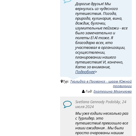
Дорогие друзья! Мы
вернулись из чудесного
путешествия. Погода,
природа, кулинария, вина,
дождик, булочки,
изумительные пейзажи - все
было замечательно и
полеты El Al тоже. Я
благодарю всех, кто
участвовал в организации,
осуществлении,
планировании нашего
путешествия! И, конечно,
Катю за внимание,
Подробнее
>
Тур:
Турлидер в Провансе - шарм Южной
провинции
Гид:
Екатерина Меркулова
Svetlana Gennady Podolsky, 24
июля 2024
Мы уже ездили несколько раз
с Турлидер. это
путешествиё превзошло все
наши ожидания . Мы были
просто очарованы нашим