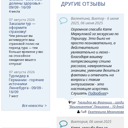
ДРУГИЕ ОТЗЫВЫ
долины здоровья -
09/09 - 16/09
4 места
Валентина, Виктор - 6 июня
07 августа 2026
2025, 06 июня 2025
Заказали тур —
оформите
Огромное спасибо Кате
страховку!
Меркуловой за экскурсию по
Чем раньше вы
Перигору. Это было не
активируете ваш
просто познавательно, а
страховой полис на
действительно
период тура — тем
увлекательно и легко -
больше времени у вас
на спокойное
благодаря вашему
ожидание вашего
потрясающему стилю
отпуска!
рассказа, невероятным
знаниям, умением делиться
07 августа 2026
фактами и отвечать на
Турлидер в
вопросы с таким
Германии - горячие
источники
энтузиазмом - это
Люнебурга - 09/09 -
настоящее искуство.
16/09
Слушать
Подробнее
>
7 мест
Тур:
Турлидер во Франции - среди
Все новости
"бриллиантов" Перигора - 10 дней
Гид:
Екатерина Меркулова
Виктория, 06 июня 2025
Катя, спасибо Вам за