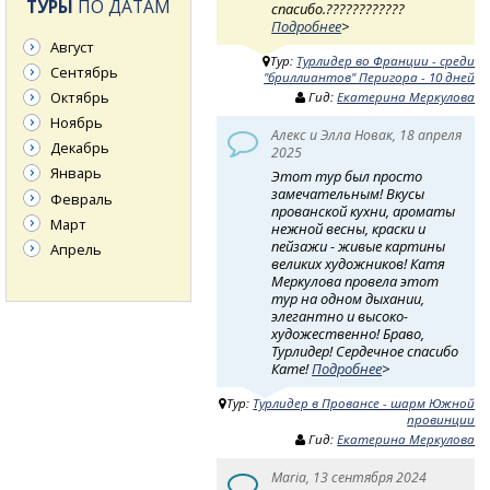
ТУРЫ
ПО ДАТАМ
спасибо.????????????
Подробнее
>
Август
Тур:
Турлидер во Франции - среди
Сентябрь
"бриллиантов" Перигора - 10 дней
Октябрь
Гид:
Екатерина Меркулова
Ноябрь
Алекс и Элла Новак, 18 апреля
Декабрь
2025
Январь
Этот тур был просто
замечательным! Вкусы
Февраль
прованской кухни, ароматы
Март
нежной весны, краски и
пейзажи - живые картины
Апрель
великих художников! Катя
Меркулова провела этот
тур на одном дыхании,
элегантно и высоко-
художественно! Браво,
Турлидер! Сердечное спасибо
Кате!
Подробнее
>
Тур:
Турлидер в Провансе - шарм Южной
провинции
Гид:
Екатерина Меркулова
Maria, 13 сентября 2024