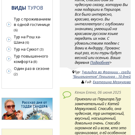
чудесную сказку, которую Вы
ВИДЫ
ТУРОВ
нам подарили в Перигоре.
Все было интересно,
красиво, вкусно. Вы
Тур с проживанием
интеллектуал с глубокими
в одной гостинице
знаниями, умеющий на
(6)
красивом русском языке
Тур на Рош ха-
передать их нам. С
Шана
удовольствием поедем с
(6)
Вами в Андорру, Прованс
Тур на Суккот
(3)
ещё раз, если туры будут
Тур повышенного
весной или осенью. Ваша
комфорта
деревня
Подробнее
>
(8)
Один раз в сезоне
Тур:
Турлидер во Франции - среди
(2)
"бриллиантов" Перигора - 10 дней
Гид:
Екатерина Меркулова
Кенин Елена, 06 июня 2025
Приехали из Перигора.Тур
замечательный с Катей
Меркуловой. Спасибо, она
чудесная, тур интересный,
вкусный, насыщенный,
довольна очень. Спасибо
огромное ей и всем, кто это
организовал, а ей особенное