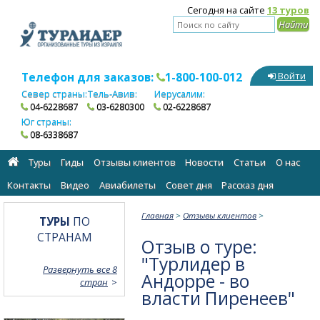
Сегодня на сайте
13 туров
Телефон для заказов:
1-800-100-012
Войти
Север страны:
Тель-Авив:
Иерусалим:
04-6228687
03-6280300
02-6228687
Юг страны:
08-6338687
Туры
Гиды
Отзывы клиентов
Новости
Статьи
О нас
Контакты
Видео
Авиабилеты
Cовет дня
Рассказ дня
Главная
>
Отзывы клиентов
>
ТУРЫ
ПО
СТРАНАМ
Отзыв о туре:
"Турлидер в
Развернуть все 8
Андорре - во
стран
власти Пиренеев"